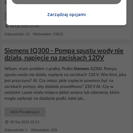
Stwierdzone wady: - wysokie zużycie...
Zarządzaj opcjami
AGD Co kupić?
06 Lip 2023 21:45
Odpowiedzi: 13 Wyświetleń: 15015
Siemens IQ300 - Pompa spustu wody nie
działa, napięcie na zaciskach 120V
Witam, mam problem z pralką. Pralka
Siemens
IQ300. Pompa
spustu wody nie działa, napięcie na zaciskach 120 V. Wie ktoś, jaka
jest przyczyna? AI: Czy wiesz, jakie napięcie powinno być na
zaciskach pompy, aby działała prawidłowo? 230 V AI: Czy w
ostatnim czasie miały miejsce jakieś zmiany lub zdarzenia, które
mogły wpłynąć na działanie pralki, takie jak...
AGD Początkujący
30 Sty 2025 05:15
Odpowiedzi: 1 Wyświetleń: 258