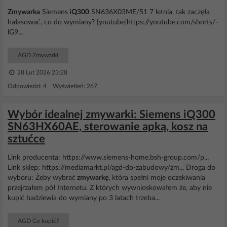
Zmywarka
Siemens
iQ300
SN636X03ME/51 7 letnia, tak zaczęła
hałasować, co do wymiany? [youtube]https://youtube.com/shorts/-
lG9...
AGD Zmywarki
28 Lut 2026 23:28
Odpowiedzi: 4 Wyświetleń: 267
Wybór idealnej zmywarki: Siemens iQ300
SN63HX60AE, sterowanie apką, kosz na
sztućce
Link producenta: https://www.siemens-home.bsh-group.com/p...
Link sklep: https://mediamarkt.pl/agd-do-zabudowy/zm... Droga do
wyboru: Żeby wybrać
zmywarkę
, która spełni moje oczekiwania
przejrzałem pół Internetu. Z których wywnioskowałem że, aby nie
kupić badziewia do wymiany po 3 latach trzeba...
AGD Co kupić?