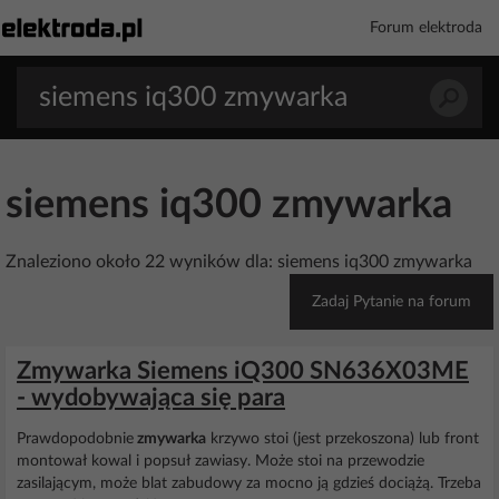
Forum elektroda
siemens iq300 zmywarka
Znaleziono około 22 wyników dla: siemens iq300 zmywarka
Zadaj Pytanie na forum
Zmywarka Siemens iQ300 SN636X03ME
- wydobywająca się para
Prawdopodobnie
zmywarka
krzywo stoi (jest przekoszona) lub front
montował kowal i popsuł zawiasy. Może stoi na przewodzie
zasilającym, może blat zabudowy za mocno ją gdzieś dociążą. Trzeba