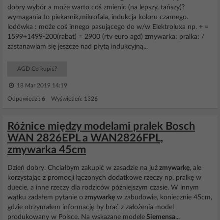
dobry wybór a może warto coś zmienic (na lepszy, tańszy)?
wymagania to piekarnik,mikrofala, indukcja koloru czarnego.
lodówka : może coś innego pasującego do w/w Elektroluxa np. + =
1599+1499-200(rabat) = 2900 (rtv euro agd) zmywarka: pralka: /
zastanawiam się jeszcze nad płytą indukcyjną...
AGD Co kupić?
18 Mar 2019 14:19
Odpowiedzi: 6 Wyświetleń: 1326
Różnice między modelami pralek Bosch
WAN 2826EPL a WAN2826FPL,
zmywarka 45cm
Dzień dobry. Chciałbym zakupić w zasadzie na już
zmywarkę
, ale
korzystając z promocji łączonych dodatkowe rzeczy np. pralkę w
duecie, a inne rzeczy dla rodziców późniejszym czasie. W innym
wątku zadałem pytanie o
zmywarkę
w zabudowie, koniecznie 45cm,
gdzie otrzymałem informację by brać z założenia model
produkowany w Polsce. Na wskazane modele
Siemensa
...