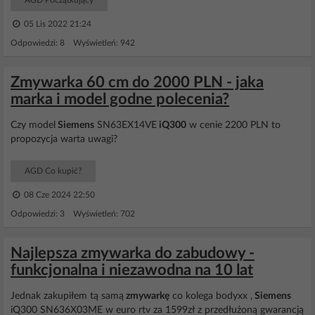
AGD Początkujący
05 Lis 2022 21:24
Odpowiedzi: 8 Wyświetleń: 942
Zmywarka 60 cm do 2000 PLN - jaka
marka i model godne polecenia?
Czy model
Siemens
SN63EX14VE
iQ300
w cenie 2200 PLN to
propozycja warta uwagi?
AGD Co kupić?
08 Cze 2024 22:50
Odpowiedzi: 3 Wyświetleń: 702
Najlepsza zmywarka do zabudowy -
funkcjonalna i niezawodna na 10 lat
Jednak zakupiłem tą samą
zmywarkę
co kolega bodyxx ,
Siemens
iQ300 SN636X03ME w euro rtv za 1599zł z przedłużoną gwarancją