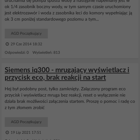
uruchamia się pompa spustu wody a następnie napełniany jest w
ok 1/4 zasobnik boczny wody, w tym samym czasie uruchomiony
jest elektrozawór i woda z zasobnika leci do komory wypełniając ją
ok 3 cm poniżej standardowego poziomu a tym...
AGD Początkujący
29 Cze 2014 18:32
Odpowiedzi: 0 Wyświetleń: 813
Siemens iq300 - mrugający wyświetlacz i
przycisk eco, brak reakcji na start
Hej był podobny post, tylko zamknięty. Zalączony program eco
przycisk i wyświetlacz mruga bez reakcji, reset o wyłączenie nie
działa brak możliwości załączenia startem. Proszę o pomoc i radę co
z tym złomem zrobić
AGD Początkujący
19 Lip 2021 17:51