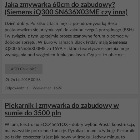
Jaka zmywarka 60cm do zabudowy?
(Siemens iQ300 SN636X03ME czy inna)
Dzień dobry. Po kilku latach męki z pseudozmywarką Beko
postanowiłem się przymierzyć do zakupu czegoś porządnego (BSH)
i w związku z tym uprzejmie prosze szanowne forum o pomoc w
doborze sprzętu. W Euro w ramach Black Friday mają
Siemensa
iQ300 SN636X03ME za 1599 zł, która teoretycznie spełnia moje
wymagania pod względem funkcjonalnym. Czy jest to obecnie...
AGD Co kupić?
26 Lis 2019 00:58
Odpowiedzi: 1 Wyświetleń: 1626
Piekarnik i zmywarka do zabudowy w
sumie do 3500 pln
Witam, Electrolux EOC45651OX - dobry wybór. Prosta konstrukcja,
ma wszystkie potrzebne funkcje. Pyroliza - mam, użytkuję. Piekarnik
po takim czyszczeniu jest jak nowy w środku. Jedyny minus, to