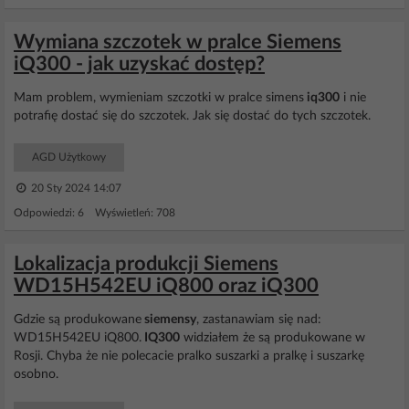
Wymiana szczotek w pralce Siemens
iQ300 - jak uzyskać dostęp?
Mam problem, wymieniam szczotki w pralce simens
iq300
i nie
potrafię dostać się do szczotek. Jak się dostać do tych szczotek.
AGD Użytkowy
20 Sty 2024 14:07
Odpowiedzi: 6 Wyświetleń: 708
Lokalizacja produkcji Siemens
WD15H542EU iQ800 oraz iQ300
Gdzie są produkowane
siemensy
, zastanawiam się nad:
WD15H542EU iQ800.
IQ300
widziałem że są produkowane w
Rosji. Chyba że nie polecacie pralko suszarki a pralkę i suszarkę
osobno.