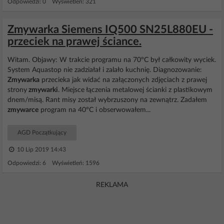
Odpowiedzi: 0 Wyświetleń: 321
Zmywarka Siemens IQ500 SN25L880EU -
przeciek na prawej ściance.
Witam. Objawy: W trakcie programu na 70°C był całkowity wyciek.
System Aquastop nie zadziałał i zalało kuchnię. Diagnozowanie:
Zmywarka
przecieka jak widać na załączonych zdjęciach z prawej
strony
zmywarki
. Miejsce łączenia metalowej ścianki z plastikowym
dnem/misą. Rant misy został wybrzuszony na zewnątrz. Zadałem
zmywarce
program na 40°C i obserwowałem...
AGD Początkujący
10 Lip 2019 14:43
Odpowiedzi: 6 Wyświetleń: 1596
REKLAMA