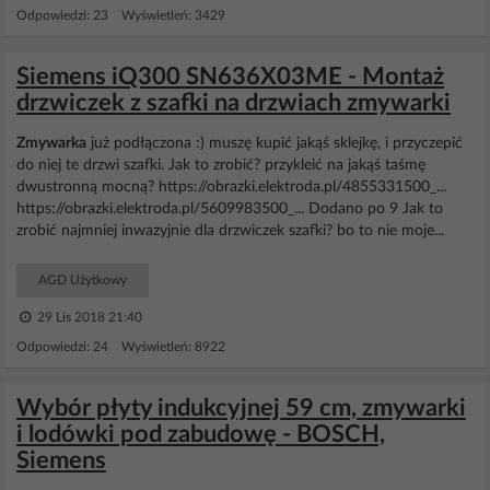
Odpowiedzi: 23 Wyświetleń: 3429
Siemens iQ300 SN636X03ME - Montaż
drzwiczek z szafki na drzwiach zmywarki
Zmywarka
już podłączona :) muszę kupić jakąś sklejkę, i przyczepić
do niej te drzwi szafki. Jak to zrobić? przykleić na jakąś taśmę
dwustronną mocną? https://obrazki.elektroda.pl/4855331500_...
https://obrazki.elektroda.pl/5609983500_... Dodano po 9 Jak to
zrobić najmniej inwazyjnie dla drzwiczek szafki? bo to nie moje...
AGD Użytkowy
29 Lis 2018 21:40
Odpowiedzi: 24 Wyświetleń: 8922
Wybór płyty indukcyjnej 59 cm, zmywarki
i lodówki pod zabudowę - BOSCH,
Siemens