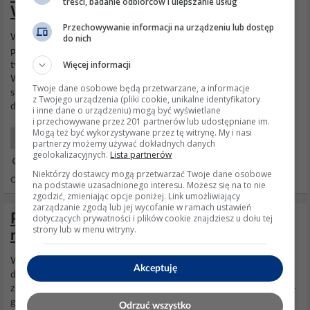
treści, badanie odbiorców i ulepszanie usług
WT45N200GB?
Przechowywanie informacji na urządzeniu lub dostęp
Witam, Z gory przepraszam za brak polskich znakow. Stanalem
do nich
przed zadaniem kupna pralki i suszarki - po spedzeniu ponad
Więcej informacji
tygodnia na poszukiwaniach, moj wyborl padl na:
SIEMENS
iQ300
WM14N200GB i
SIEMENS
WT45N200GB . Wymagania mam
Twoje dane osobowe będą przetwarzane, a informacje
standardowe: niezawodna;) , cicha, dobrze pioraca i suszaca, dla
z Twojego urządzenia (pliki cookie, unikalne identyfikatory
dwoch osob, max 2-3 prania w tygodniu. Za bardzo nie zwracam...
i inne dane o urządzeniu) mogą być wyświetlane
i przechowywane przez 201 partnerów lub udostępniane im.
Mogą też być wykorzystywane przez tę witrynę. My i nasi
AGD Co kupić?
partnerzy możemy używać dokładnych danych
geolokalizacyjnych.
Lista partnerów
31 Lip 2017 11:56
Niektórzy dostawcy mogą przetwarzać Twoje dane osobowe
Odpowiedzi: 0 Wyświetleń: 1566
na podstawie uzasadnionego interesu. Możesz się na to nie
zgodzić, zmieniając opcje poniżej. Link umożliwiający
zarządzanie zgodą lub jej wycofanie w ramach ustawień
Pralko-Suszarka Siemens iQ800 - dobre
dotyczących prywatności i plików cookie znajdziesz u dołu tej
strony lub w menu witryny.
rozwiązanie ?
Witajcie, Muszę wymienić moją 12 letnią pralkę, która juz ledwo
Akceptuję
dyszy. Mam problem z suszeniem ciuchów i dlatego szukam
zintegrowanego urządzenia. iQ800: http://www.siemens-home.bsh-
group.com/pl... Opinie ma praktycznie same bardzo dobre.
Odrzuć wszystko