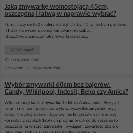
Jaką zmywarkę wolnostojącą 45cm,
oszczędną i łatwą w naprawie wybrać?
Kurna a czy się te 2 cholery różnią? Jak była 1 to nie było problemu
:) https://www.euro.com.pl/zmywarki-do-zabu...
https://www.euro.com.pl/zmywarki-do-zabu...
AGD Co kupić?
11 Lip 2020 12:00
Odpowiedzi: 23 Wyświetleń: 2586
Wybór zmywarki 60cm bez bajerów:
Candy, Whirlpool, Indesit, Beko czy Amica?
Witam muszę kupić
zmywarkę
. 15 letnia Amica padła. Przegląd
forum i nie mam pojęcia co wybrać, wszystkie
zmywarki
myją i
suszą. Nie chcę żadnych bajerów, nie korzystałem i nie muszę
korzystać z szybkich/krótkich programów. A co do suszenia to
puszczam na wieczór
zmywarkę
i wyciągam zawartość dopiero
rano, więc szybkie suszenie też zbędne. Jedynie na...