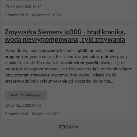
30 Kwi 2023 16:15
Odpowiedzi: 5 Wyświetleń: 1308
Zmywarka Siemens iq300 - błąd kranika,
woda niewypompowana, cykl zmywania
Dzień dobry, mam
zmywarkę
Siemens
iq300
, po włączeniu
programu zmywania działa bez zarzutów, jednak w połowie pracy
zapala się kranik. Po otwarciu drzwiczek
zmywarki
okazuje się że
woda jest niewypompowana, lecz jeśli wyłączę ją i ponownie włączę
inny program
zmywarka
wypompuje tą wodę i zdarza się że
przeprowadzi cały cykl zmywania od początku do końca...
AGD Początkujący
23 Wrz 2023 09:03
Odpowiedzi: 0 Wyświetleń: 693
REKLAMA