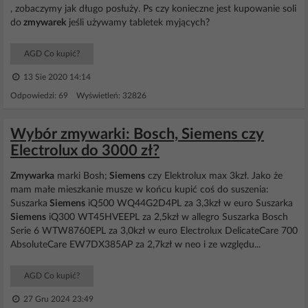
, zobaczymy jak długo posłuży. Ps czy konieczne jest kupowanie soli
do
zmywarek
jeśli używamy tabletek myjących?
AGD Co kupić?
13 Sie 2020 14:14
Odpowiedzi: 69 Wyświetleń: 32826
Wybór zmywarki: Bosch, Siemens czy
Electrolux do 3000 zł?
Zmywarka
marki Bosh;
Siemens
czy Elektrolux max 3kzł. Jako że
mam małe mieszkanie musze w końcu kupić coś do suszenia:
Suszarka
Siemens
iQ500 WQ44G2D4PL za 3,3kzł w euro Suszarka
Siemens
iQ300 WT45HVEEPL za 2,5kzł w allegro Suszarka Bosch
Serie 6 WTW8760EPL za 3,0kzł w euro Electrolux DelicateCare 700
AbsoluteCare EW7DX385AP za 2,7kzł w neo i ze względu...
AGD Co kupić?
27 Gru 2024 23:49