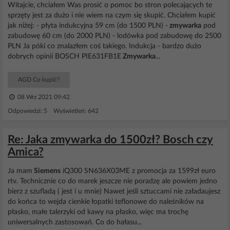
Witajcie, chciałem Was prosić o pomoc bo stron polecających te
sprzęty jest za dużo i nie wiem na czym się skupić. Chciałem kupić
jak niżej: - płyta indukcyjna 59 cm (do 1500 PLN) -
zmywarka
pod
zabudowę 60 cm (do 2000 PLN) - lodówka pod zabudowę do 2500
PLN Ja póki co znalazłem coś takiego. Indukcja - bardzo dużo
dobrych opinii BOSCH PIE631FB1E
Zmywarka
...
AGD Co kupić?
08 Wrz 2021 09:42
Odpowiedzi: 5 Wyświetleń: 642
Re: Jaka zmywarka do 1500zł? Bosch czy
Amica?
Ja mam
Siemens
iQ300 SN636X03ME z promocja za 1599zł euro
rtv. Technicznie co do marek jeszcze nie poradzę ale powiem jedno
bierz z szufladą ( jest i u mnie) Nawet jeśli sztuccami nie załadaujesz
do końca to wejda cienkie łopatki teflonowe do naleśników na
płasko, małe talerzyki od kawy na płasko, więc ma trochę
uniwersalnych zastosowań. Co do hałasu...