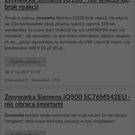
brak reakcji
Proszę o pomoc,
zmywarka
Siemens IQ100 brak reakcji, nie włącza
się. Zdemontowałem płytę główną, spalony opornik 100 om
wymieniłem na nowy stary rozleciał się, czy LNK304GN mam też
wymienić? Jak sprawdzić czy jest dobry miernikiem, ogólnie wygląda
ok ale... gdzieś doczytałem że wymienia się LNK i opornik razem, czy
kondensator 400 V 10 µF 85 st...
AGD Początkujący
17 Lip 2019 15:18
Odpowiedzi: 0 Wyświetleń: 1374
Zmywarka Siemens iQ500 SC76M542EU -
nie obraca śmigłami
Zmywarka
pobiera wodę natomiast nie myje naczyń bo nie obraca
"śmigłami". Ktoś może miał taką sytuację w tym urządzeniu?