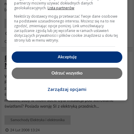
partnerzy możemy używać dokładnych danych
nie reguluje. Trzyma sie tylko na dynksie przy kierunkowskazie
geolokalizacyjnych.
Lista partnerów
(chyba tez jakis
silniczek
) a na...
Niektórzy dostawcy mogą przetwarzać Twoje dane osobowe
na podstawie uzasadnionego interesu. Możesz się na to nie
Samochody Elektryka i elektronika
zgodzić, zmieniając opcje poniżej. Link umożliwiający
zarządzanie zgodą lub jej wycofanie w ramach ustawień
21 Kwi 2005 14:08
dotyczących prywatności i plików cookie znajdziesz u dołu tej
strony lub w menu witryny.
Odpowiedzi: 4 Wyświetleń: 3820
Akceptuję
Elektroniczna regulacja świateł - Ford
Mondeo MK2
Odrzuć wszystko
Witam. Chciałem prosić o pomoc w kwestii
regulacji
świateł w
Fordzie Mondeo MK2. Otuż dziś zaglądając do
reflektora
zauważyłem, że mam w nich elektryczny
silniczek
do
regulacji
Zarządzaj opcjami
świateł. Natomiast w środku w aucie, przełącznika nie mam. Czy to
możliwe, żeby w moim aucie była instalacja pod sterowanie
światłami? Posiada wersję SI z elektryką przednich...
Samochody Elektryka i elektronika
24 Lut 2008 13:24