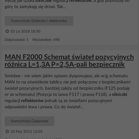
słyszę jak działa
silniczek
regulacji
reflektorów
, a gdy podnoszę do
góry to zamykają się drzwi. Tak...
Samochody Elektryka i elektronika
03 Lis 2018 18:50
Odpowiedzi: 1 Wyświetleń: 498
MAN F2000 Schemat świateł pozycyjnych
różnica L=1,3A P=2,5A-pali bezpiecznik
Smisław - nie wiem jakim opisem dysponujesz, ale w/g schematu
MAN to na oświetlenie tablicy nie jest połączone z bezpiecznikami
świateł pozycyjnych, bardziej zależy od bezpiecznika (F125 podaję
nr ze schematu) (Pozycja to Lewa F117 i prawa F118), a
silniczki
regulacji
reflektorów
jednak są ze światłami pozycyjnymi
odpowiedni lewa i prawa. Co do świateł...
Samochody Ciężarowe
10 Mar 2012 12:05