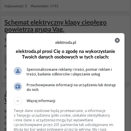
Odpowiedzi: 3 Wyświetleń: 1743
Schemat elektryczny klapy ciepłego
powietrza grupa Vag.
Taki układ już gotowy można wyciągnąć z jakiegoś
silniczka
od
elektroda.pl
regulacji
wysokości
reflektorów
.
elektroda.pl prosi Cię o zgodę na wykorzystanie
Twoich danych osobowych w tych celach:
Samochody Klimatyzacje Ogrzewanie
Spersonalizowane reklamy i treści, pomiar reklam i
09 Paź 2023 18:20
treści, badanie odbiorców i ulepszanie usług
Odpowiedzi: 5 Wyświetleń: 660
Przechowywanie informacji na urządzeniu lub dostęp
do nich
Jak naprawić luźne lustro reflektora w
Vectra B?
Więcej informacji
Twoje dane osobowe będą przetwarzane, a informacje
Wczoraj spalila mi sie H7 na swiatlach mijania - to czasami sie
z Twojego urządzenia (pliki cookie, unikalne identyfikatory
zdarza. Ale problem mam w tym ze jak wymienialem zarowke to
i inne dane o urządzeniu) mogą być wyświetlane
zauwazylem ze cale lustro mi sie rusza, a wyglada to tak jakby
i przechowywane przez 201 partnerów lub udostępniane im.
Mogą też być wykorzystywane przez tę witrynę. My i nasi
spadlo z zaczepu silnika regulacyjnego. Silnik chodzi ale swiatlo sie