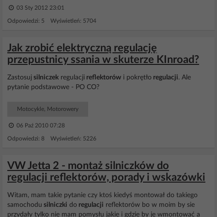
03 Sty 2012 23:01
Odpowiedzi: 5 Wyświetleń: 5704
Jak zrobić elektryczną regulację
przepustnicy ssania w skuterze KInroad?
Zastosuj
silniczek
regulacji
reflektorów
i pokrętło
regulacji
. Ale
pytanie podstawowe - PO CO?
Motocykle, Motorowery
06 Paź 2010 07:28
Odpowiedzi: 8 Wyświetleń: 5226
VW Jetta 2 - montaż silniczków do
regulacji reflektorów, porady i wskazówki
Witam, mam takie pytanie czy ktoś kiedyś montował do takiego
samochodu
silniczki
do
regulacji
reflektorów bo w moim by sie
przydały tylko nie mam pomysłu jakie i gdzie by je wmontować a