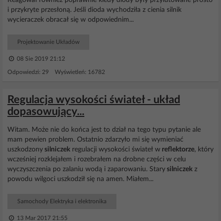
Reagował również poprawnie kiedy diody były przylutowane prosto
i przykryte przesłoną. Jeśli dioda wychodziła z cienia silnik
wycieraczek obracał się w odpowiednim...
Projektowanie Układów
08 Sie 2019 21:12
Odpowiedzi: 29 Wyświetleń: 16782
Regulacja wysokości świateł - układ
dopasowujący...
Witam. Może nie do końca jest to dział na tego typu pytanie ale
mam pewien problem. Ostatnio zdarzyło mi się wymieniać
uszkodzony
silniczek
regulacji wysokości świateł w
reflektorze
, który
wcześniej rozklejałem i rozebrałem na drobne części w celu
wyczyszczenia po zalaniu wodą i zaparowaniu. Stary
silniczek
z
powodu wilgoci uszkodził się na amen. Miałem...
Samochody Elektryka i elektronika
13 Mar 2017 21:55