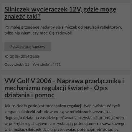
Silniczek wycieraczek 12V, gdzie mogę
znaleźć taki?
Po małej przeróbce nadałby się
silniczek
od
regulacji
reflektorów,
tylko nie wiem, czy moc Cię zadowoli.
Początkujący Naprawy
20 Sty 2014 21:58
Odpowiedzi: 11 Wyświetleń: 4731
VW Golf V 2006 - Naprawa przełącznika i
mechanizmu regulacji świateł - Opis
działania i pomoc
Jak to działa gdzie jest mechanizm
regulacji
tych świateł W tych
lampach
silniczki
zabudowane są w
reflektorach
,wewnątrz.
Regulacja
działa na zasadzie porównania rezystancji potencjometru
w pokrętle regulacyjnym z rezystancją potencjometru suwakowego
w
silniczku
,
silniczek
działa przesuwając potencjometr dotąd aż