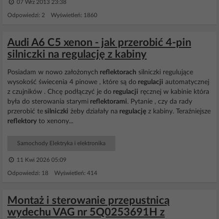
07 Wrz 2013 23:38
Odpowiedzi: 2 Wyświetleń: 1860
Audi A6 C5 xenon - jak przerobić 4-pin
silniczki na regulację z kabiny
Posiadam w nowo założonych
reflektorach
silniczki regulujące
wysokość świecenia 4 pinowe , które są do
regulacji
automatycznej
z czujników . Chcę podłączyć je do
regulacji
ręcznej w kabinie która
była do sterowania starymi
reflektorami
. Pytanie , czy da rady
przerobić te
silniczki
żeby działały na
regulację
z kabiny. Teraźniejsze
reflektory
to xenony...
Samochody Elektryka i elektronika
11 Kwi 2026 05:09
Odpowiedzi: 18 Wyświetleń: 414
Montaż i sterowanie przepustnicą
wydechu VAG nr 5Q0253691H z