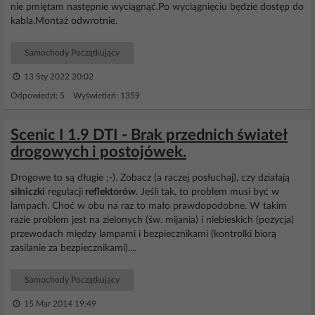
nie pmiętam następnie wyciągnąć.Po wyciągnięciu będzie dostęp do
kabla.Montaż odwrotnie.
Samochody Początkujący
13 Sty 2022 20:02
Odpowiedzi: 5 Wyświetleń: 1359
Scenic I 1.9 DTI - Brak przednich świateł
drogowych i postojówek.
Drogowe to są długie ;-). Zobacz (a raczej posłuchaj), czy działają
silniczki
regulacji
reflektorów
. Jeśli tak, to problem musi być w
lampach. Choć w obu na raz to mało prawdopodobne. W takim
razie problem jest na zielonych (św. mijania) i niebieskich (pozycja)
przewodach między lampami i bezpiecznikami (kontrolki biorą
zasilanie za bezpiecznikami)....
Samochody Początkujący
15 Mar 2014 19:49