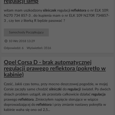
regulacji lamp
witam mam uszkodzony
silniczek
regulacji
reflektora
o nr ELK 109:
N270 734 857-3 . do kupienia mam o nr ELK 109 N270R 734857-
3 , czy ten z literką R będzie pasować ?
Samochody Początkujący
10 Wrz 2018 13:29
Odpowiedzi: 6 Wyświetleń: 3516
Opel Corsa D - brak automatycznej
regulacji prawego reflektora (pokrętło w
kabinie)
Cześć, Jakiś czas temu, przy mocno deszczowej pogodzie, w mojej
Corsie zaczęły same chodzić
silniczki
do
regulacji
świateł. Po dwóch
dniach problem ustąpił, ale przestała całkowicie działać
regulacja
prawego
reflektora
. Zmierzyłem napięcie sterujące w wiązce
doprowadzającej do
reflektora
i przy zmianie nastawy pokrętła w
kabinie waha się ono od 2,5...