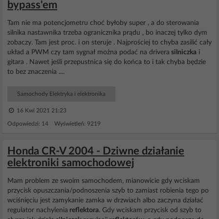
bypass'em
Tam nie ma potencjometru choć byłoby super , a do sterowania
silnika nastawnika trzeba ogranicznika prądu , bo inaczej tylko dym
zobaczy. Tam jest proc. i on steruje . Najprościej to chyba zasilić cały
układ a PWM czy tam sygnał można podać na drivera
silniczka
i
gitara . Nawet jeśli przepustnica się do końca to i tak chyba będzie
to bez znaczenia ....
Samochody Elektryka i elektronika
16 Kwi 2021 21:23
Odpowiedzi: 14 Wyświetleń: 9219
Honda CR-V 2004 - Dziwne działanie
elektroniki samochodowej
Mam problem ze swoim samochodem, mianowicie gdy wciskam
przycisk opuszczania/podnoszenia szyb to zamiast robienia tego po
wciśnięciu jest zamykanie zamka w drzwiach albo zaczyna działać
regulator nachylenia
reflektora
. Gdy wciskam przycisk od szyb to