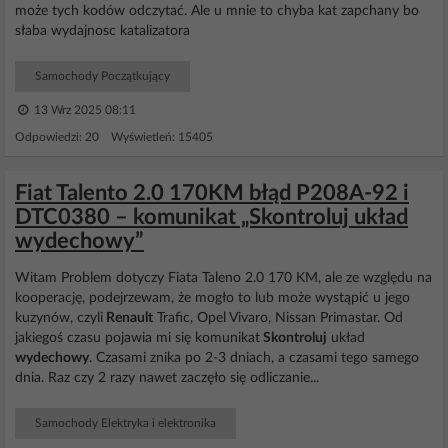
może tych kodów odczytać. Ale u mnie to chyba kat zapchany bo
słaba wydajnosc katalizatora
Samochody Początkujący
13 Wrz 2025 08:11
Odpowiedzi: 20 Wyświetleń: 15405
Fiat Talento 2.0 170KM błąd P208A-92 i
DTC0380 – komunikat „Skontroluj układ
wydechowy”
Witam Problem dotyczy Fiata Taleno 2.0 170 KM, ale ze względu na
kooperację, podejrzewam, że mogło to lub może wystąpić u jego
kuzynów, czyli
Renault
Trafic, Opel Vivaro, Nissan Primastar. Od
jakiegoś czasu pojawia mi się komunikat
Skontroluj
układ
wydechowy
. Czasami znika po 2-3 dniach, a czasami tego samego
dnia. Raz czy 2 razy nawet zaczęło się odliczanie...
Samochody Elektryka i elektronika