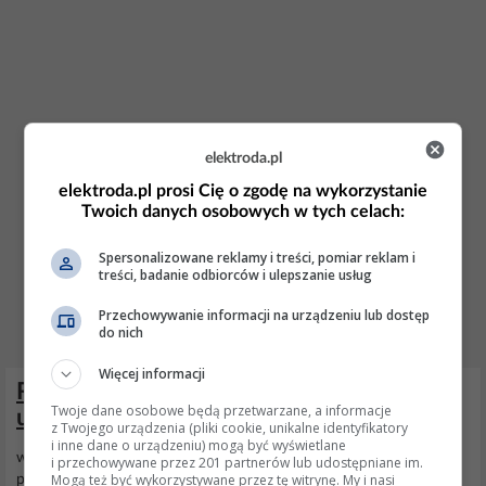
elektroda.pl
elektroda.pl prosi Cię o zgodę na wykorzystanie
Twoich danych osobowych w tych celach:
Spersonalizowane reklamy i treści, pomiar reklam i
treści, badanie odbiorców i ulepszanie usług
Przechowywanie informacji na urządzeniu lub dostęp
do nich
Więcej informacji
Renault Master 3.0 - nisie ćiśnienie w
Twoje dane osobowe będą przetwarzane, a informacje
układzie paliwowym CHECK ENGINE
z Twojego urządzenia (pliki cookie, unikalne identyfikatory
i inne dane o urządzeniu) mogą być wyświetlane
witam mamy mastera 3.0 i problem z niskim cisnieniem w
układzie
i przechowywane przez 201 partnerów lub udostępniane im.
Mogą też być wykorzystywane przez tę witrynę. My i nasi
paliwowym, na tablicy świeci sie check engine auto jedzie ale w