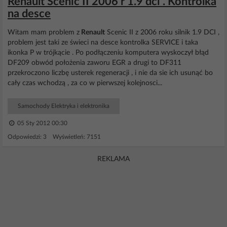
Renault Scenic II 2006 r 1.9 dci . Kontrolka
na desce
Witam mam problem z
Renault
Scenic II z 2006 roku silnik 1.9 DCI ,
problem jest taki ze świeci na desce kontrolka SERVICE i taka
ikonka P w trójkącie . Po podłączeniu komputera wyskoczył błąd
DF209 obwód położenia zaworu EGR a drugi to DF311
przekroczono liczbę usterek regeneracji , i nie da sie ich usunąć bo
cały czas wchodzą , za co w pierwszej kolejnosci...
Samochody Elektryka i elektronika
05 Sty 2012 00:30
Odpowiedzi: 3 Wyświetleń: 7151
REKLAMA