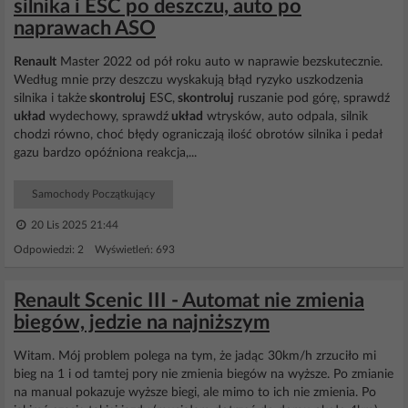
silnika i ESC po deszczu, auto po
naprawach ASO
Renault
Master 2022 od pół roku auto w naprawie bezskutecznie.
Według mnie przy deszczu wyskakują błąd ryzyko uszkodzenia
silnika i także
skontroluj
ESC,
skontroluj
ruszanie pod górę, sprawdź
układ
wydechowy, sprawdź
układ
wtrysków, auto odpala, silnik
chodzi równo, choć błędy ograniczają ilość obrotów silnika i pedał
gazu bardzo opóźniona reakcja,...
Samochody Początkujący
20 Lis 2025 21:44
Odpowiedzi: 2 Wyświetleń: 693
Renault Scenic III - Automat nie zmienia
biegów, jedzie na najniższym
Witam. Mój problem polega na tym, że jadąc 30km/h zrzuciło mi
bieg na 1 i od tamtej pory nie zmienia biegów na wyższe. Po zmianie
na manual pokazuje wyższe biegi, ale mimo to ich nie zmienia. Po