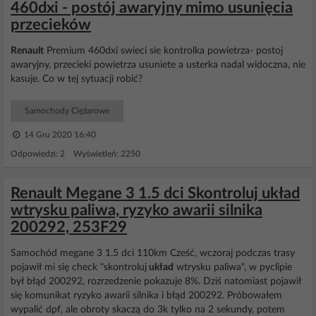
460dxi - postój awaryjny mimo usunięcia
przecieków
Renault
Premium 460dxi swieci sie kontrolka powietrza- postoj
awaryjny, przecieki powietrza usuniete a usterka nadal widoczna, nie
kasuje. Co w tej sytuacji robić?
Samochody Ciężarowe
14 Gru 2020 16:40
Odpowiedzi: 2 Wyświetleń: 2250
Renault Megane 3 1.5 dci Skontroluj układ
wtrysku paliwa, ryzyko awarii silnika
200292, 253F29
Samochód megane 3 1.5 dci 110km Cześć, wczoraj podczas trasy
pojawił mi się check "skontroluj
układ
wtrysku paliwa", w pyclipie
był błąd 200292, rozrzedzenie pokazuje 8%. Dziś natomiast pojawił
się komunikat ryzyko awarii silnika i błąd 200292. Próbowałem
wypalić dpf, ale obroty skaczą do 3k tylko na 2 sekundy, potem