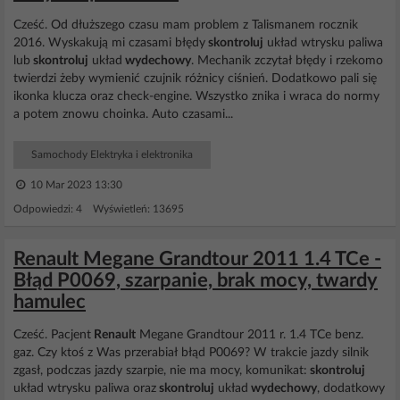
Cześć. Od dłuższego czasu mam problem z Talismanem rocznik
2016. Wyskakują mi czasami błędy
skontroluj
układ wtrysku paliwa
lub
skontroluj
układ
wydechowy
. Mechanik zczytał błędy i rzekomo
twierdzi żeby wymienić czujnik różnicy ciśnień. Dodatkowo pali się
ikonka klucza oraz check-engine. Wszystko znika i wraca do normy
a potem znowu choinka. Auto czasami...
Samochody Elektryka i elektronika
10 Mar 2023 13:30
Odpowiedzi: 4 Wyświetleń: 13695
Renault Megane Grandtour 2011 1.4 TCe -
Błąd P0069, szarpanie, brak mocy, twardy
hamulec
Cześć. Pacjent
Renault
Megane Grandtour 2011 r. 1.4 TCe benz.
gaz. Czy ktoś z Was przerabiał błąd P0069? W trakcie jazdy silnik
zgasł, podczas jazdy szarpie, nie ma mocy, komunikat:
skontroluj
układ wtrysku paliwa oraz
skontroluj
układ
wydechowy
, dodatkowy