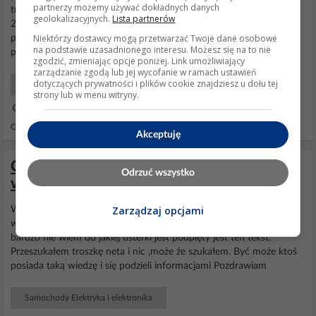
partnerzy możemy używać dokładnych danych
trybie serwisowym max do ok 2000 obrotów zmieniony filtr paliwa
geolokalizacyjnych.
Lista partnerów
2x, zawór na listwie, sprawdzony zbiornik pod katem zabrudzeń,
Niektórzy dostawcy mogą przetwarzać Twoje dane osobowe
pod komputerem wszystko ok, proszę o rade jak sobie z tym
na podstawie uzasadnionego interesu. Możesz się na to nie
poradziłeś pozdrawiam Marcin tel 501 273...
zgodzić, zmieniając opcje poniżej. Link umożliwiający
zarządzanie zgodą lub jej wycofanie w ramach ustawień
dotyczących prywatności i plików cookie znajdziesz u dołu tej
Samochody Mechanika
strony lub w menu witryny.
16 Lis 2017 11:16
Odpowiedzi: 1 Wyświetleń: 948
Akceptuję
Clio3 1.6 16V i Komunikat sprawdź układ
Odrzuć wszystko
wydechowy
Zarządzaj opcjami
Witam serdecznie Mam problem z Clio jak w temacie. Problem to
wyświetlany komunikat o treści sprawdź
układ
wydechowy i tak za
bardzo nie wiem do jakiej usterki jest podpięty jest ten tekst.
Przeszukałem troszkę neta i nic ,może źe szukałem. Być może ktoś
posiada taką wiedzę i się podzieli informacjami Pozdrawiam
Samochody Elektryka i elektronika