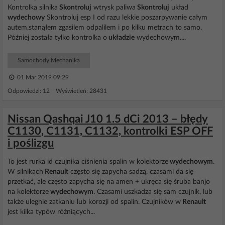
Kontrolka silnika
Skontroluj
wtrysk paliwa
Skontroluj
układ
wydechowy
Skontroluj esp I od razu lekkie poszarpywanie całym
autem,stanąłem zgasilem odpalilem i po kilku metrach to samo.
Później została tylko kontrolka o
układzie
wydechowym....
Samochody Mechanika
01 Mar 2019 09:29
Odpowiedzi: 12 Wyświetleń: 28431
Nissan Qashqai J10 1.5 dCi 2013 – błędy
C1130, C1131, C1132, kontrolki ESP OFF
i poślizgu
To jest rurka id czujnika ciśnienia spalin w kolektorze
wydechowym
.
W silnikach
Renault
często się zapycha sadzą, czasami da się
przetkać, ale często zapycha się na amen + ukręca się śruba banjo
na kolektorze
wydechowym
. Czasami uszkadza się sam czujnik, lub
także ulegnie zatkaniu lub korozji od spalin. Czujników w
Renault
jest kilka typów różniących...