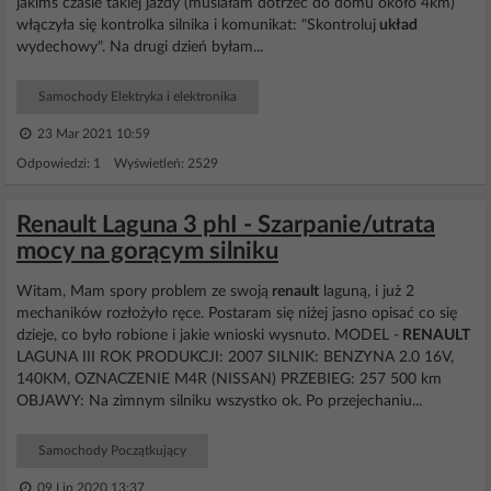
jakimś czasie takiej jazdy (musiałam dotrzeć do domu około 4km)
włączyła się kontrolka silnika i komunikat: "Skontroluj
układ
wydechowy". Na drugi dzień byłam...
Samochody Elektryka i elektronika
23 Mar 2021 10:59
Odpowiedzi: 1 Wyświetleń: 2529
Renault Laguna 3 phI - Szarpanie/utrata
mocy na gorącym silniku
Witam, Mam spory problem ze swoją
renault
laguną, i już 2
mechaników rozłożyło ręce. Postaram się niżej jasno opisać co się
dzieje, co było robione i jakie wnioski wysnuto. MODEL -
RENAULT
LAGUNA III ROK PRODUKCJI: 2007 SILNIK: BENZYNA 2.0 16V,
140KM, OZNACZENIE M4R (NISSAN) PRZEBIEG: 257 500 km
OBJAWY: Na zimnym silniku wszystko ok. Po przejechaniu...
Samochody Początkujący
09 Lip 2020 13:37