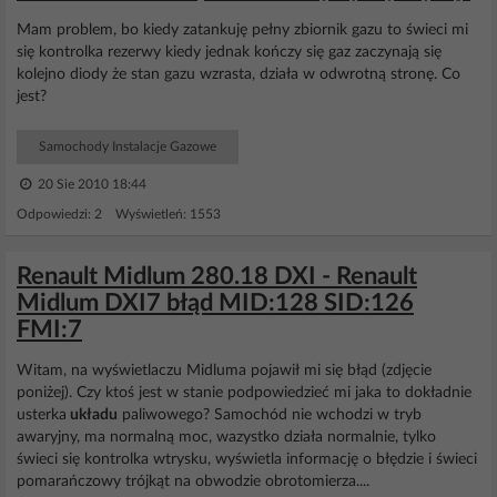
Mam problem, bo kiedy zatankuję pełny zbiornik gazu to świeci mi
się kontrolka rezerwy kiedy jednak kończy się gaz zaczynają się
kolejno diody że stan gazu wzrasta, działa w odwrotną stronę. Co
jest?
Samochody Instalacje Gazowe
20 Sie 2010 18:44
Odpowiedzi: 2 Wyświetleń: 1553
Renault Midlum 280.18 DXI - Renault
Midlum DXI7 błąd MID:128 SID:126
FMI:7
Witam, na wyświetlaczu Midluma pojawił mi się błąd (zdjęcie
poniżej). Czy ktoś jest w stanie podpowiedzieć mi jaka to dokładnie
usterka
układu
paliwowego? Samochód nie wchodzi w tryb
awaryjny, ma normalną moc, wazystko działa normalnie, tylko
świeci się kontrolka wtrysku, wyświetla informację o błędzie i świeci
pomarańczowy trójkąt na obwodzie obrotomierza....