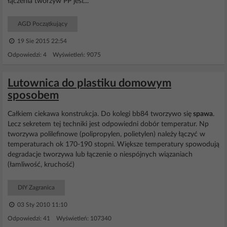
łączenia tworzyw PP jest...
AGD Początkujący
19 Sie 2015 22:54
Odpowiedzi: 4 Wyświetleń: 9075
Lutownica do plastiku domowym
sposobem
Całkiem ciekawa konstrukcja. Do kolegi bb84 tworzywo się
spawa
.
Lecz sekretem tej techniki jest odpowiedni dobór temperatur. Np
tworzywa polilefinowe (polipropylen, polietylen) należy łączyć w
temperaturach ok 170-190 stopni. Większe temperatury spowodują
degradacje tworzywa lub łączenie o niespójnych wiązaniach
(łamliwość, kruchość)
DIY Zagranica
03 Sty 2010 11:10
Odpowiedzi: 41 Wyświetleń: 107340