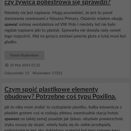
czy żywica poliestrowa się sprawdzi?
Niestety nie jest napisane. Mogę powiedzieć, że jest to panel
sterowania nawiewami z Nissana Primery. Ostatnio miałem okazję
spawać
osłonę wentylatora od VW Polo i niestety też nie było
nigdzie napisane jaki to plastyk. Spawarka nie dawała rady nawet
tego rozpuścić. Klej na gorąco zostawi pewnie gluta a tutaj musi być
gładko.
Forum Budowlane
31 Mar 2014 21:32
Odpowiedzi: 13 Wyświetleń: 17322
Czym spoić plastikowe elementy
obudowy? Potrzebne coś typu Poxilina.
jak to niby mam zrobić to roztopienie plastiku. kolba lutownicza z
płaskim grotem coś w rodzaju płetwy, ewentualnie stacja hotair,
spawasz
na takiej samej zasadzie jak żelazo, obydwie powierzchnie
styku muszą się stopić, wtedy będą się do siebie przylepiały,
najistotniejsze jest aby dokładany materiał był tego samego typu,