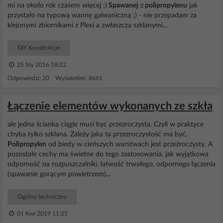
mi na około rok czasem więcej ;)
Spawanej
z
polipropylenu
jak
przystało na typową wannę galwaniczną ;) - nie przepadam za
klejonymi zbiornikami z Plexi a zwłaszcza szklanymi...
DIY Konstrukcje
25 Sty 2016 18:22
Odpowiedzi: 20 Wyświetleń: 8661
Łączenie elementów wykonanych ze szkła
ale jedna ścianka ciągle musi być przezroczysta. Czyli w praktyce
chyba tylko szklana. Zależy jaka ta przezroczystość ma być.
Polipropylen
od biedy w cieńszych warstwach jest przeźroczysty. A
pozostałe cechy ma świetne do tego zastosowania, jak wyjątkowa
odporność na rozpuszczalniki, łatwość trwałego, odpornego łączenia
(spawanie gorącym powietrzem)...
Ogólny techniczny
01 Kwi 2019 11:25