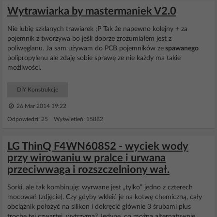
Wytrawiarka by mastermaniek V2.0
Nie lubię szklanych trawiarek ;P Tak że napewno kolejny + za
pojemnik z tworzywa bo jeśli dobrze zrozumiałem jest z
poliwęglanu. Ja sam używam do PCB pojemników ze
spawanego
polipropylenu ale zdaję sobie sprawę ze nie każdy ma takie
możliwości.
DIY Konstrukcje
26 Mar 2014 19:22
Odpowiedzi: 25 Wyświetleń: 15882
LG ThinQ F4WN608S2 - wyciek wody
przy wirowaniu w pralce i urwana
przeciwwaga i rozszczelniony wał.
Sorki, ale tak kombinuję: wyrwane jest „tylko” jedno z czterech
mocowań (zdjęcie). Czy gdyby wkleić je na kotwę chemiczną, cały
obciążnik położyć na silikon i dokręcić głównie 3 śrubami plus
trochę tej czwartej, wytrzyma? Jedyne, co można alternatywnie