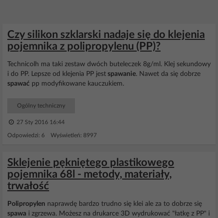
Czy silikon szklarski nadaje się do klejenia
pojemnika z polipropylenu (PP)?
Technicolh ma taki zestaw dwóch buteleczek 8g/ml. Klej sekundowy
i do PP. Lepsze od klejenia PP jest
spawanie
. Nawet da się dobrze
spawać
pp modyfikowane kauczukiem.
Ogólny techniczny
27 Sty 2016 16:44
Odpowiedzi: 6 Wyświetleń: 8997
Sklejenie pękniętego plastikowego
pojemnika 68l - metody, materiały,
trwałość
Polipropylen
naprawdę bardzo trudno się klei ale za to dobrze się
spawa
i zgrzewa. Możesz na drukarce 3D wydrukować "łatkę z PP" i