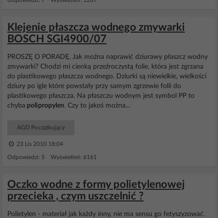
Odpowiedzi: 7 Wyświetleń: 1267
Klejenie płaszcza wodnego zmywarki
BOSCH SGI4900/07
PROSZĘ O PORADĘ. Jak można naprawić dziurawy płaszcz wodny
zmywarki? Chodzi mi cienką przeźroczystą folie, która jest zgrzana
do plastikowego płaszcza wodnego. Dziurki są niewielkie, wielkości
dziury po igle które powstały przy samym zgrzewie folii do
plastikowego płaszcza. Na płaszczu wodnym jest symbol PP to
chyba
polipropylen
. Czy to jakoś można...
AGD Początkujący
23 Lis 2010 18:04
Odpowiedzi: 5 Wyświetleń: 6161
Oczko wodne z formy polietylenowej
przecieka , czym uszczelnić ?
Polietylen - materiał jak każdy inny, nie ma sensu go fetyszyzować.