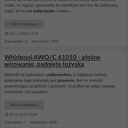
zrobić, to wgrzać zgrzewarką do plastików lub Hot Air odłamaną
część, bo to jest
polipropylen
i żaden...
AGD Początkujący
08 Lut 2024 17:19
Odpowiedzi: 11 Wyświetleń: 2991
Whirlpool AWO/C 61010 - głośne
wirowanie, padnięte łożyska
Zbiorniki są wykonane z
polipropylenu
, a najlepszą metodą
połączenia tego materiału jest
spawanie
. Jest to metoda
gwarantująca szczelność i pewność, że pralka nie zaleje naszego
mieszkania czy sąsiadów.
AGD Początkujący
07 Lis 2017 20:06
Odpowiedzi: 7 Wyświetleń: 4968