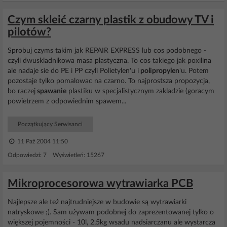
Czym skleić czarny plastik z obudowy TV i
pilotów?
Sprobuj czyms takim jak REPAIR EXPRESS lub cos podobnego -
czyli dwuskladnikowa masa plastyczna. To cos takiego jak poxilina
ale nadaje sie do PE i PP czyli Polietylen'u i
polipropylen
'u. Potem
pozostaje tylko pomalowac na czarno. To najprostsza propozycja,
bo raczej
spawanie
plastiku w specjalistycznym zakladzie (goracym
powietrzem z odpowiednim spawem...
Początkujący Serwisanci
11 Paź 2004 11:50
Odpowiedzi: 7 Wyświetleń: 15267
Mikroprocesorowa wytrawiarka PCB
Najlepsze ale też najtrudniejsze w budowie są wytrawiarki
natryskowe ;). Sam używam podobnej do zaprezentowanej tylko o
większej pojemności - 10l, 2,5kg wsadu nadsiarczanu ale wystarcza