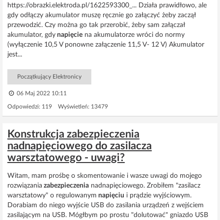
https://obrazki.elektroda.pl/1622593300_... Działa prawidłowo, ale
gdy odłączy akumulator muszę ręcznie go załączyć żeby zaczął
przewodzić. Czy można go tak przerobić, żeby sam załączał
akumulator, gdy
napięcie
na akumulatorze wróci do normy
(wyłączenie 10,5 V ponowne załączenie 11,5 V- 12 V) Akumulator
jest...
Początkujący Elektronicy
06 Maj 2022 10:11
Odpowiedzi: 119 Wyświetleń: 13479
Konstrukcja zabezpieczenia
nadnapięciowego do zasilacza
warsztatowego - uwagi?
Witam, mam prośbę o skomentowanie i wasze uwagi do mojego
rozwiązania
zabezpieczenia
nadnapięciowego. Zrobiłem "zasilacz
warsztatowy" o regulowanym
napięciu
i prądzie wyjściowym.
Dorabiam do niego wyjście USB do zasilania urządzeń z wejściem
zasilającym na USB. Mógłbym po prostu "dolutować" gniazdo USB