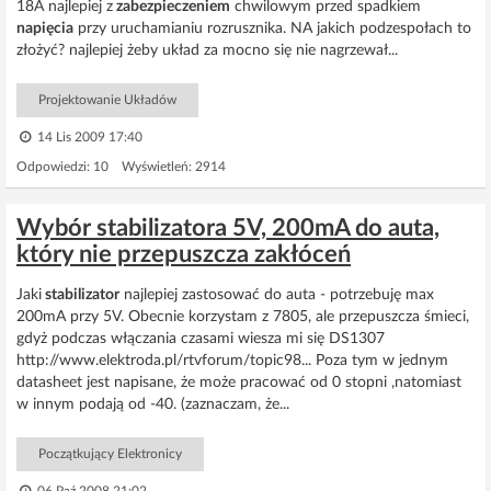
18A najlepiej z
zabezpieczeniem
chwilowym przed spadkiem
napięcia
przy uruchamianiu rozrusznika. NA jakich podzespołach to
złożyć? najlepiej żeby układ za mocno się nie nagrzewał...
Projektowanie Układów
14 Lis 2009 17:40
Odpowiedzi: 10 Wyświetleń: 2914
Wybór stabilizatora 5V, 200mA do auta,
który nie przepuszcza zakłóceń
Jaki
stabilizator
najlepiej zastosować do auta - potrzebuję max
200mA przy 5V. Obecnie korzystam z 7805, ale przepuszcza śmieci,
gdyż podczas włączania czasami wiesza mi się DS1307
http://www.elektroda.pl/rtvforum/topic98... Poza tym w jednym
datasheet jest napisane, że może pracować od 0 stopni ,natomiast
w innym podają od -40. (zaznaczam, że...
Początkujący Elektronicy