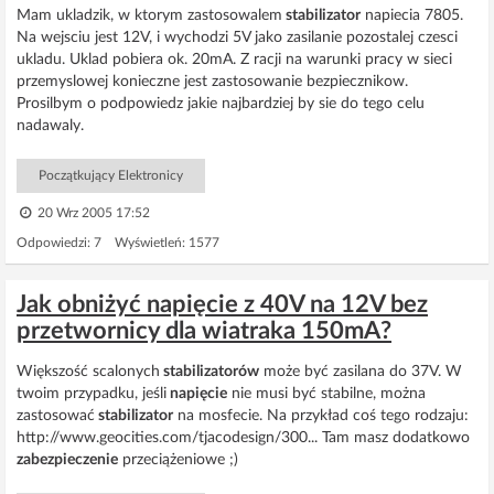
Mam ukladzik, w ktorym zastosowalem
stabilizator
napiecia 7805.
Na wejsciu jest 12V, i wychodzi 5V jako zasilanie pozostalej czesci
ukladu. Uklad pobiera ok. 20mA. Z racji na warunki pracy w sieci
przemyslowej konieczne jest zastosowanie bezpiecznikow.
Prosilbym o podpowiedz jakie najbardziej by sie do tego celu
nadawaly.
Początkujący Elektronicy
20 Wrz 2005 17:52
Odpowiedzi: 7 Wyświetleń: 1577
Jak obniżyć napięcie z 40V na 12V bez
przetwornicy dla wiatraka 150mA?
Większość scalonych
stabilizatorów
może być zasilana do 37V. W
twoim przypadku, jeśli
napięcie
nie musi być stabilne, można
zastosować
stabilizator
na mosfecie. Na przykład coś tego rodzaju:
http://www.geocities.com/tjacodesign/300... Tam masz dodatkowo
zabezpieczenie
przeciążeniowe ;)