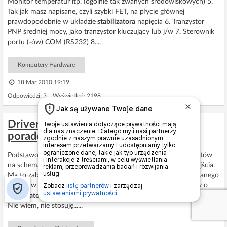
Monitor temperatur itp. (ogólnie tak zwanych środowiskowych) 5.
Tak jak masz napisane, czyli szybki FET, na płycie głównej
prawdopodobnie w układzie
stabilizatora
napięcia 6. Tranzystor
PNP średniej mocy, jako tranzystor kluczujący lub j/w 7. Sterownik
portu (-ów) COM (RS232) 8....
Komputery Hardware
18 Mar 2010 19:19
Odpowiedzi: 3 Wyświetleń: 2198
Driver dla diody laserowej. Proszę o
poradę przy wyborze układu.
Podstawowa aplikacja chyba w ogóle nie posiada tych elementów
na schemacie. Diodę dajesz anodą do wyjścia, a katodą do wejścia.
Ma to zabezpieczyć przed skutkami cofania się
napięcia
z zasilanego
układu w stronę
stabilizatora
po jego wyłączeniu. My mówimy o
stabilizatorze
prądu, nie
napięcia
. Czy ta dioda jest tu potrzebna?
Nie wiem, nie stosuję......