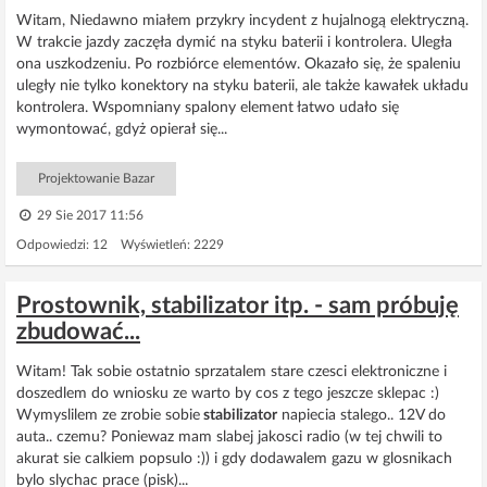
Witam, Niedawno miałem przykry incydent z hujalnogą elektryczną.
W trakcie jazdy zaczęła dymić na styku baterii i kontrolera. Uległa
ona uszkodzeniu. Po rozbiórce elementów. Okazało się, że spaleniu
uległy nie tylko konektory na styku baterii, ale także kawałek układu
kontrolera. Wspomniany spalony element łatwo udało się
wymontować, gdyż opierał się...
Projektowanie Bazar
29 Sie 2017 11:56
Odpowiedzi: 12 Wyświetleń: 2229
Prostownik, stabilizator itp. - sam próbuję
zbudować...
Witam! Tak sobie ostatnio sprzatalem stare czesci elektroniczne i
doszedlem do wniosku ze warto by cos z tego jeszcze sklepac :)
Wymyslilem ze zrobie sobie
stabilizator
napiecia stalego.. 12V do
auta.. czemu? Poniewaz mam slabej jakosci radio (w tej chwili to
akurat sie calkiem popsulo :)) i gdy dodawalem gazu w glosnikach
bylo slychac prace (pisk)...