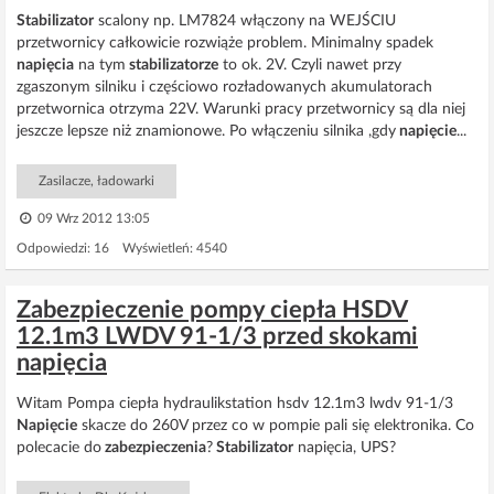
Stabilizator
scalony np. LM7824 włączony na WEJŚCIU
przetwornicy całkowicie rozwiąże problem. Minimalny spadek
napięcia
na tym
stabilizatorze
to ok. 2V. Czyli nawet przy
zgaszonym silniku i częściowo rozładowanych akumulatorach
przetwornica otrzyma 22V. Warunki pracy przetwornicy są dla niej
jeszcze lepsze niż znamionowe. Po włączeniu silnika ,gdy
napięcie
...
Zasilacze, ładowarki
09 Wrz 2012 13:05
Odpowiedzi: 16 Wyświetleń: 4540
Zabezpieczenie pompy ciepła HSDV
12.1m3 LWDV 91-1/3 przed skokami
napięcia
Witam Pompa ciepła hydraulikstation hsdv 12.1m3 lwdv 91-1/3
Napięcie
skacze do 260V przez co w pompie pali się elektronika. Co
polecacie do
zabezpieczenia
?
Stabilizator
napięcia, UPS?