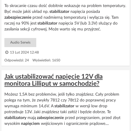
To skracanie czasu dość dobitnie wskazuje na problem temperatury.
Być może jakiś układ np.
stabilizator
napięcia posiada
zabezpieczenie
przed nadmierną temperaturą i wyłącza się. Tam
raczej na 90% jest
stabilizator
napięcia 5V (lub 3.3V) służący do
zasilania sekcji cyfrowej. Może warto się mu przyjrzeć.
Audio Serwis
13 Lut 2024 12:48
Odpowiedzi: 24 Wyświetleń: 1650
Jak ustabilizować napięcie 12V dla
monitora Lilliput w samochodzie?
Możesz 1,5A bez problemów, jeśli tylko znajdziesz. Cały problem
polega na tym, że zwykły 7812 czy 78t12 do poprawnej pracy
wymaga minimum 14,6V. A
stabilizator
w wersji low drop
potrzebuje 13V. Jaki znajdziesz taki załóż i będzie dobrze. Te
stabilizatory
mają
zabezpieczenie
przed przegrzaniem, przed zbyt
wysokim
napięciem
wejściowym i ograniczenie prądowe....