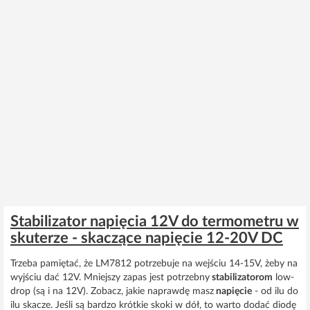
Stabilizator napięcia 12V do termometru w
skuterze - skaczące napięcie 12-20V DC
Trzeba pamiętać, że LM7812 potrzebuje na wejściu 14-15V, żeby na
wyjściu dać 12V. Mniejszy zapas jest potrzebny
stabilizatorom
low-
drop (są i na 12V). Zobacz, jakie naprawdę masz
napięcie
- od ilu do
ilu skacze. Jeśli są bardzo krótkie skoki w dół, to warto dodać diodę