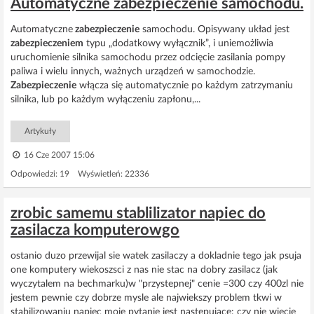
Automatyczne zabezpieczenie samochodu.
Automatyczne
zabezpieczenie
samochodu. Opisywany układ jest
zabezpieczeniem
typu „dodatkowy wyłącznik”, i uniemożliwia
uruchomienie silnika samochodu przez odcięcie zasilania pompy
paliwa i wielu innych, ważnych urządzeń w samochodzie.
Zabezpieczenie
włącza się automatycznie po każdym zatrzymaniu
silnika, lub po każdym wyłączeniu zapłonu,...
Artykuły
16 Cze 2007 15:06
Odpowiedzi: 19 Wyświetleń: 22336
zrobic samemu stablilizator napiec do
zasilacza komputerowgo
ostanio duzo przewijal sie watek zasilaczy a dokladnie tego jak psuja
one komputery wiekoszsci z nas nie stac na dobry zasilacz (jak
wyczytalem na bechmarku)w "przystepnej" cenie =300 czy 400zl nie
jestem pewnie czy dobrze mysle ale najwiekszy problem tkwi w
stabilizowaniu napiec moje pytanie jest nastepujace: czy nie wiecie