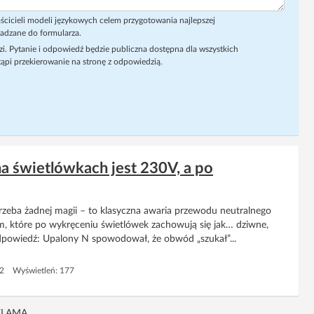
ścicieli modeli językowych celem przygotowania najlepszej
adzane do formularza.
i. Pytanie i odpowiedź będzie publiczna dostępna dla wszystkich
ąpi przekierowanie na stronę z odpowiedzią.
na świetlówkach jest 230V, a po
trzeba żadnej magii – to klasyczna awaria przewodu neutralnego
, które po wykręceniu świetlówek zachowują się jak… dziwne,
dpowiedź: Upalony N spowodował, że obwód „szukał”...
 2 Wyświetleń: 177
KLAMA