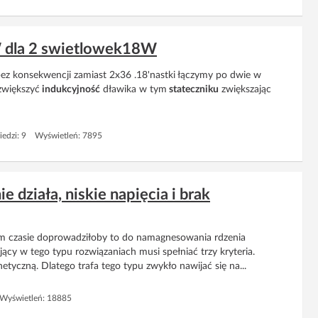
W dla 2 swietlowek18W
ez konsekwencji zamiast 2x36 .18'nastki łączymy po dwie w
zwiększyć
indukcyjność
dławika w tym
stateczniku
zwiększając
edzi: 9 Wyświetleń: 7895
e działa, niskie napięcia i brak
nym czasie doprowadziłoby to do namagnesowania rdzenia
ący w tego typu rozwiązaniach musi spełniać trzy kryteria.
yczną. Dlatego trafa tego typu zwykło nawijać się na...
Wyświetleń: 18885