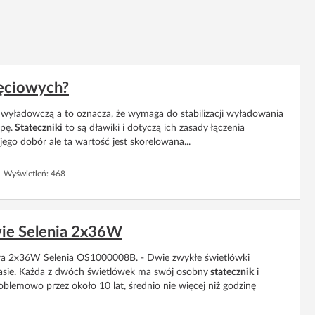
tęciowych?
ą wyładowczą a to oznacza, że wymaga do stabilizacji wyładowania
pę.
Stateczniki
to są dławiki i dotyczą ich zasady łączenia
ego dobór ale ta wartość jest skorelowana...
 Wyświetleń: 468
wie Selenia 2x36W
owa 2x36W Selenia OS1000008B. - Dwie zwykłe świetlówki
sie. Każda z dwóch świetlówek ma swój osobny
statecznik
i
lemowo przez około 10 lat, średnio nie więcej niż godzinę