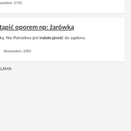
wietleń: 3750
stąpić oporem np: żarówką
ą. Nie Potrzebna jest
indukcyjność
do zapłonu.
6 Wyświetleń: 2085
KLAMA