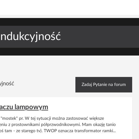
yjność
Zadaj Pytanie na forum
niaczu lampowym
"mostek" pr. W tej sytuacji można zastosować większe
czeniu z prostownikami półprzwodnikowymi. Mam okazję tanio
coś tam - ze starego tv). TWOP oznacza transformator ramki...