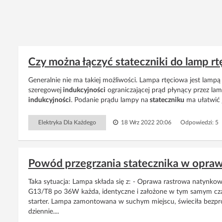
Czy można łączyć stateczniki do lamp r
Generalnie nie ma takiej możliwości. Lampa rtęciowa jest lamp
szeregowej
indukcyjności
ograniczającej prąd płynący przez lam
indukcyjności
. Podanie prądu lampy na
stateczniku
ma ułatwić j
Elektryka Dla Każdego
18 Wrz 2022 20:06
Odpowiedzi: 5
Powód przegrzania statecznika w opra
Taka sytuacja: Lampa składa się z: - Oprawa rastrowa natynk
G13/T8 po 36W każda, identyczne i założone w tym samym cza
starter. Lampa zamontowana w suchym miejscu, świeciła bezprob
dziennie....