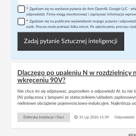
*
Zgadzam się na wysłanie pytania do firm OpenAI, Google LLC - wła
odpowiedzi. Firmy mogą monitorować i zapisywać informacje wprow
*
Zgadzam się na publiczne wyświetlanie mojego pytania i odpowiedz
osób. Proces może potrwać kilka minut. Po zakończeniu procesu nast
Zadaj pytanie Sztucznej inteligencji
Dlaczego po upaleniu N w rozdzielnicy 
wkręceniu 90V?
Nie chce mi się odpisywać, poprosiłem o odpowiedź AI. tu nie 
(N) połączona z lampami ze statecznikiem/układem zapłonowym
nieliniowe obciążenie pojemnościowo‑indukcyjne. Najkrótsza o
Elektryka Instalacje i Sieci
31 Lip 2026 11:39
Odpowiedzi:
RE