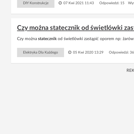
DIY Konstrukcje
07 Kwi 2021 11:43
Odpowiedzi: 15 Wyś
Czy można statecznik od świetlówki za
Czy można
statecznik
od świetlówki zastąpić oporem np: żarówk
Elektryka Dla Każdego
05 Kwi 2020 13:29
Odpowiedzi: 3
RE