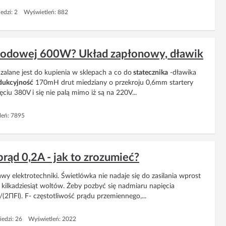
edzi: 2 Wyświetleń: 882
y sodowej 600W? Układ zapłonowy, dławik
 zalane jest do kupienia w sklepach a co do
statecznika
-dławika
dukcyjność
170mH drut miedziany o przekroju 0,6mm startery
iu 380V i się nie palą mimo iż są na 220V...
eń: 7895
rąd 0,2A - jak to zrozumieć?
y elektrotechniki. Świetlówka nie nadaje się do zasilania wprost
 kilkadziesiąt woltów. Żeby pozbyć się nadmiaru napięcia
(2ΠFl). F- częstotliwość prądu przemiennego,...
edzi: 26 Wyświetleń: 2022