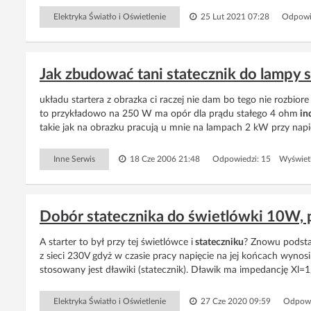
Elektryka Światło i Oświetlenie
25 Lut 2021 07:28
Odpowi
Jak zbudować tani statecznik do lamp
układu startera z obrazka ci raczej nie dam bo tego nie rozbiore
to przykładowo na 250 W ma opór dla prądu stałego 4 ohm
in
takie jak na obrazku pracują u mnie na lampach 2 kW przy napięc
Inne Serwis
18 Cze 2006 21:48
Odpowiedzi: 15 Wyświetl
Dobór statecznika do świetlówki 10W, p
A starter to był przy tej świetlówce i
stateczniku
? Znowu podstaw
z sieci 230V gdyż w czasie pracy napięcie na jej końcach wynosi
stosowany jest dławiki (statecznik). Dławik ma impedancję Xl=1/
Elektryka Światło i Oświetlenie
27 Cze 2020 09:59
Odpowi