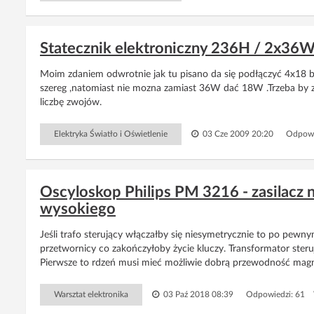
Statecznik elektroniczny 236H / 2x36
Moim zdaniem odwrotnie jak tu pisano da się podłączyć 4x18 b
szereg ,natomiast nie mozna zamiast 36W dać 18W .Trzeba by 
liczbę zwojów.
Elektryka Światło i Oświetlenie
03 Cze 2009 20:20
Odpowi
Oscyloskop Philips PM 3216 - zasilacz ni
wysokiego
Jeśli trafo sterujący włączałby się niesymetrycznie to po pew
przetwornicy co zakończyłoby życie kluczy. Transformator steruj
Pierwsze to rdzeń musi mieć możliwie dobrą przewodność magnet
Warsztat elektronika
03 Paź 2018 08:39
Odpowiedzi: 61 