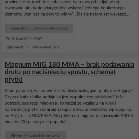
powiedzieć wprost: bez zobaczenia tych nowych zdjęć w tej
rozmowie nie da się wiarygodnie wskazać jednego konkretnego
elementu „ten jest na pewno winny” . Da się natomiast wskazać...
Samochody Elektryka i elektronika
02 Kwi 2026 19:07
Odpowiedzi: 9 Wyświetleń: 381
Magnum MIG 180 MMA – brak podawania
drutu po naciśnięciu spustu, schemat
płytki
Mam pytanie czy sprawdziłeś napięcia
zasilające
tą płytę sterującą?
Czy
zasilanie
silnika podajnika jest wspólne czy oddzielne? Jeżeli
potrzebujesz tego migomatu to raczej ze względu na wiek i
konstrukcję płytki staraj się zakupić nową uniwersalną wpisując np.
na Allegro.... UNIWERSALNA płytka do migomatu
sterownik
MIG-5
niecałe 200 pln aby nie popadać...
Elektro Spawarki i Prostowniki