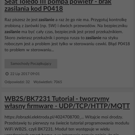
Seat Toledo III pompa powietr - brak
zasilania kod P0418
Raz piszesz że jest
zasilanie
a raz że go nie ma. Przygotuj kontrolkę
zrobioną z żarówki (np. 5W) i dwóch przewodów. Na bezpieczniku
zasilanie
ma być cały czas, bezpiecznik jest przed przekaźnikiem.
Skoro zwierasz przekaźnik i pompa rusza to
zasilanie
na styku
roboczym jest a problem jest tylko w sterowaniu cewki. Błąd P0418
to problem w sterowaniu...
Samochody Początkujący
22 Lip 2017 09:01
Odpowiedzi: 32 Wyświetleń: 7065
WB2S/BK7231 Tutorial - tworzymy
własny firmware - UDP/TCP/HTTP/MQTT
https://obrazki.elektroda.pl/4024708700_... Witajcie moi drodzy.
Przedstawię tu pierwszy na świecie tutorial programowania modułu
WiFi WB2S, czyli BK7231. Moduł ten występuje w wielu