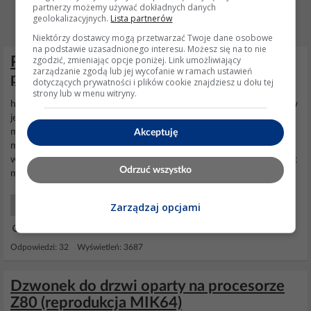
partnerzy możemy używać dokładnych danych
geolokalizacyjnych.
Lista partnerów
Niektórzy dostawcy mogą przetwarzać Twoje dane osobowe
na podstawie uzasadnionego interesu. Możesz się na to nie
zgodzić, zmieniając opcje poniżej. Link umożliwiający
Prosty sterownik MIG-MAG, historia
zarządzanie zgodą lub jej wycofanie w ramach ustawień
pewnej spawarki
dotyczących prywatności i plików cookie znajdziesz u dołu tej
strony lub w menu witryny.
https://obrazki.elektroda.pl/4230867400_... O spawarkach tematów
jest mnóstwo, na przestrzeni lat tytułowa bohaterka była kilka razy
modyfikowana podczas napraw. Ostatnia naprawa, a w zasadzie
Akceptuję
modyfikacja powstała w ciągu zaledwie doby. Tu drobne
wyjaśnienie,
sterownik
był robiony na szybko i w związku z tym jest
Odrzuć wszystko
mało zdjęć. Tym bardziej,...
Artykuły
Zarządzaj opcjami
18 Lut 2025 12:23
Odpowiedzi: 32 Wyświetleń: 3687
Dzwonek do drzwi oparty na procesorze
Z80 (reprodukcja MIK64)