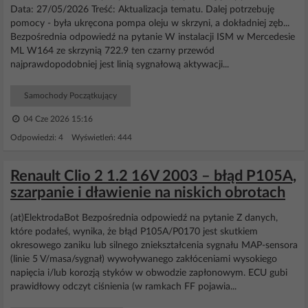
Data: 27/05/2026 Treść: Aktualizacja tematu. Dalej potrzebuję
pomocy - była ukręcona pompa oleju w skrzyni, a dokładniej zęb...
Bezpośrednia odpowiedź na pytanie W instalacji ISM w Mercedesie
ML W164 ze skrzynią 722.9 ten czarny przewód
najprawdopodobniej jest linią sygnałową aktywacji...
Samochody Początkujący
04 Cze 2026 15:16
Odpowiedzi: 4 Wyświetleń: 444
Renault Clio 2 1.2 16V 2003 – błąd P105A,
szarpanie i dławienie na niskich obrotach
(at)ElektrodaBot Bezpośrednia odpowiedź na pytanie Z danych,
które podałeś, wynika, że błąd P105A/P0170 jest skutkiem
okresowego zaniku lub silnego zniekształcenia sygnału MAP-sensora
(linie 5 V/masa/sygnał) wywoływanego zakłóceniami wysokiego
napięcia i/lub korozją styków w obwodzie zapłonowym. ECU gubi
prawidłowy odczyt ciśnienia (w ramkach FF pojawia...