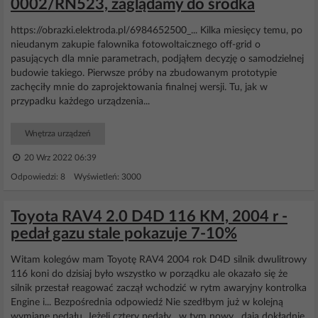
0002/RN523, zaglądamy do środka
https://obrazki.elektroda.pl/6984652500_... Kilka miesięcy temu, po
nieudanym zakupie falownika fotowoltaicznego off-grid o
pasujących dla mnie parametrach, podjąłem decyzję o samodzielnej
budowie takiego. Pierwsze próby na zbudowanym prototypie
zachęciły mnie do zaprojektowania finalnej wersji. Tu, jak w
przypadku każdego urządzenia...
Wnętrza urządzeń
20 Wrz 2022 06:39
Odpowiedzi: 8 Wyświetleń: 3000
Toyota RAV4 2.0 D4D 116 KM, 2004 r -
pedał gazu stale pokazuje 7-10%
Witam kolegów mam Toyotę RAV4 2004 rok D4D silnik dwulitrowy
116 koni do dzisiaj było wszystko w porządku ale okazało się że
silnik przestał reagować zaczął wchodzić w rytm awaryjny kontrolka
Engine i... Bezpośrednia odpowiedź Nie szedłbym już w kolejną
wymianę pedału. Jeżeli cztery pedały , w tym nowy , dają dokładnie