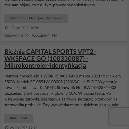
ten sam objaw, to z dużym prawdopodobieństwem...
Samochody Elektryka i elektronika
17 Kwi 2026 18:50
Odpowiedzi: 20 Wyświetleń: 450
Bieżnia CAPITAL SPORTS VPT2-
WKSPACE GO (100330087) -
Mikrokontroler-identyfikacja
Martwa nowa bieżnia WORKSPACE GO z marca 2021r z silnikiem
550W Model: RT-0551W-00002 (220VAC) -> BLDC Występuje
również pod nazwą KLARFIT.
Sterownik
No: RWT-082381-003
Uszkodzony
był bezpiecznik główny 10A. W czasie testu: Po
wstawieniu żarówki, (szeregowa żarówka się żarzy) przetwornica
sterownika
próbkuje. Trzy wyświetlacze na pulpicie migają w takt...
Inne Serwis
26 Lis 2025 19:12