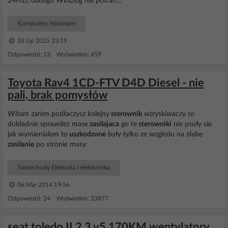
24H2), dlatego WinDbg nie potrafi...
Komputery Hardware
26 Lip 2025 23:15
Odpowiedzi: 13 Wyświetleń: 459
Toyota Rav4 1CD-FTV D4D Diesel - nie
pali, brak pomysłów
Witam zanim podłaczysz kolejny
sterownik
wtryskiwaczy to
dokładnie sprawdez mase
zasilajaca
go te
sterowniki
nie psuły sie
jak wymienialem to
uszkodzone
były tylko ze wzgledu na słabe
zasilanie
po stronie masy
Samochody Elektryka i elektronika
06 Mar 2014 19:56
Odpowiedzi: 24 Wyświetleń: 23877
seat toledo II 2.3 v5 170KM wentylatory