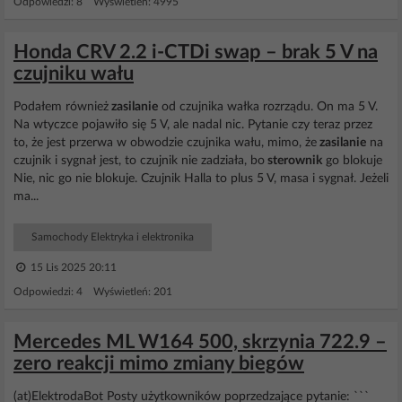
Odpowiedzi: 8 Wyświetleń: 4995
Honda CRV 2.2 i-CTDi swap – brak 5 V na
czujniku wału
Podałem również
zasilanie
od czujnika wałka rozrządu. On ma 5 V.
Na wtyczce pojawiło się 5 V, ale nadal nic. Pytanie czy teraz przez
to, że jest przerwa w obwodzie czujnika wału, mimo, że
zasilanie
na
czujnik i sygnał jest, to czujnik nie zadziała, bo
sterownik
go blokuje
Nie, nic go nie blokuje. Czujnik Halla to plus 5 V, masa i sygnał. Jeżeli
ma...
Samochody Elektryka i elektronika
15 Lis 2025 20:11
Odpowiedzi: 4 Wyświetleń: 201
Mercedes ML W164 500, skrzynia 722.9 –
zero reakcji mimo zmiany biegów
(at)ElektrodaBot Posty użytkowników poprzedzające pytanie: ```