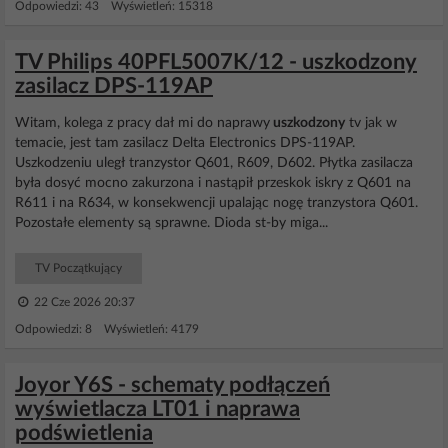
Odpowiedzi: 43 Wyświetleń: 15318
TV Philips 40PFL5007K/12 - uszkodzony
zasilacz DPS-119AP
Witam, kolega z pracy dał mi do naprawy
uszkodzony
tv jak w
temacie, jest tam zasilacz Delta Electronics DPS-119AP.
Uszkodzeniu uległ tranzystor Q601, R609, D602. Płytka zasilacza
była dosyć mocno zakurzona i nastąpił przeskok iskry z Q601 na
R611 i na R634, w konsekwencji upalając nogę tranzystora Q601.
Pozostałe elementy są sprawne. Dioda st-by miga...
TV Początkujący
22 Cze 2026 20:37
Odpowiedzi: 8 Wyświetleń: 4179
Joyor Y6S - schematy podłączeń
wyświetlacza LT01 i naprawa
podświetlenia