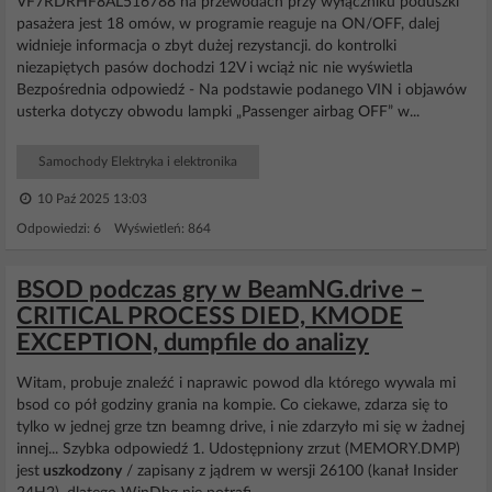
VF7RDRHF8AL516788 na przewodach przy wyłączniku poduszki
pasażera jest 18 omów, w programie reaguje na ON/OFF, dalej
widnieje informacja o zbyt dużej rezystancji. do kontrolki
niezapiętych pasów dochodzi 12V i wciąż nic nie wyświetla
Bezpośrednia odpowiedź - Na podstawie podanego VIN i objawów
usterka dotyczy obwodu lampki „Passenger airbag OFF” w...
Samochody Elektryka i elektronika
10 Paź 2025 13:03
Odpowiedzi: 6 Wyświetleń: 864
BSOD podczas gry w BeamNG.drive –
CRITICAL PROCESS DIED, KMODE
EXCEPTION, dumpfile do analizy
Witam, probuje znaleźć i naprawic powod dla którego wywala mi
bsod co pół godziny grania na kompie. Co ciekawe, zdarza się to
tylko w jednej grze tzn beamng drive, i nie zdarzyło mi się w żadnej
innej... Szybka odpowiedź 1. Udostępniony zrzut (MEMORY.DMP)
jest
uszkodzony
/ zapisany z jądrem w wersji 26100 (kanał Insider