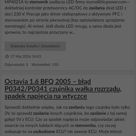
MP4021A to
sterownik
zasilacza LED firmy monolithicpower.com⁠—
dokładniej kontroler przetwornicy AC/DC do
zasilania
diod LED z
sieci 230 V. Pracuje jako driver stałoprądowy z aktywnym PFC i
sterowaniem po stronie pierwotnej (bez optoizolatora sprzężenia
zwrotnego). AI mówi: Jeśli dioda LED mruga, a sama dioda jest
sprawna, to najczęstsze przyczyny w...
Elektryka Światło i Oświetlenie
27 Maj 2026 14:01
Odpowiedzi: 3 Wyświetleń: 150
Octavia 1.6 BFQ 2005 – błąd
P0342/P0341 czujnika wałka rozrządu,
spadek napięcia na wtyczce
Sprawdź dokładnie wiązkę. Jak na
zasilaniu
tego czujnika było tylko
2V, to sprawdź
zasilanie
innych czujników, bo
zasilanie
z tej samej
gałęzi 5V z ECU. Czy za spadek napięcia może odpowiadać jakieś
zwarcie na innych kablach idących ze
sterownika
, czy raczej
wskazuje to na
uszkodzone
ECU? nie zawsze ECU. Może któryś