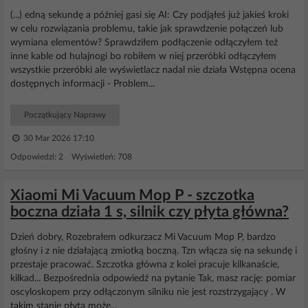
(...) edną sekundę a później gasi się AI: Czy podjąłeś już jakieś kroki
w celu rozwiązania problemu, takie jak sprawdzenie połączeń lub
wymiana elementów? Sprawdziłem podłączenie odłączyłem też
inne kable od hulajnogi bo robiłem w niej przeróbki odłączyłem
wszystkie przeróbki ale wyświetlacz nadal nie działa Wstępna ocena
dostępnych informacji - Problem...
Początkujący Naprawy
30 Mar 2026 17:10
Odpowiedzi: 2 Wyświetleń: 708
Xiaomi Mi Vacuum Mop P - szczotka
boczna działa 1 s, silnik czy płyta główna?
Dzień dobry, Rozebrałem odkurzacz Mi Vacuum Mop P, bardzo
głośny i z nie działającą zmiotką boczną. Tzn włącza się na sekundę i
przestaje pracować. Szczotka główna z kolei pracuje kilkanaście,
kilkad... Bezpośrednia odpowiedź na pytanie Tak, masz rację: pomiar
oscyloskopem przy odłączonym silniku nie jest rozstrzygający . W
takim stanie płyta może...