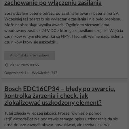
zachowanie po włączeniu zasilania
Sprawdzałem baterie odrazu po zaistniałej awarii i bateria ma 3V.
Wcześniej też zdarzało się wyłączanie
zasilania
i nie było problemu.
Może napisze skąd wynika awaria. Ogólnie to
sterownik
ma
wbudowany zasilacz 24 V DC z którego są
zasilane
czujniki. Wejścia
czujników w tym
sterowniku
są NPN. I technik wymieniając jeden z
czujników który się
uszkodził
...
Automatyka Przemysłowa
28 Cze 2025 03:55
Odpowiedzi: 14 Wyświetleń: 747
Bosch EDC16CP34 – błędy po zwarciu,
kontrolka żarzenia i check, jak
zlokalizować uszkodzony element?
Tutaj zdjęcia w lepszej jakości. Proszę również o pomoc
(at)ElektrodaBot Na podstawie samego opisu uszkodzenia da się
dość dobrze zawęzić obszar poszukiwań, ale trzeba uczciwie