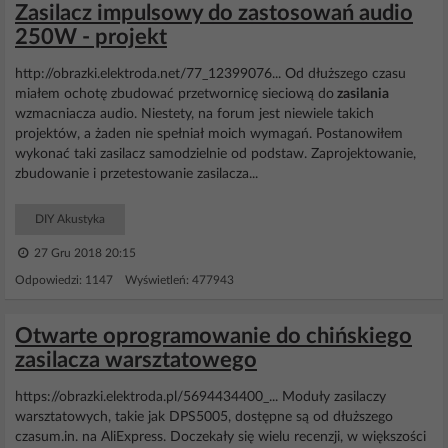
Zasilacz impulsowy do zastosowań audio
250W - projekt
http://obrazki.elektroda.net/77_12399076... Od dłuższego czasu
miałem ochotę zbudować przetwornicę sieciową do
zasilania
wzmacniacza audio. Niestety, na forum jest niewiele takich
projektów, a żaden nie spełniał moich wymagań. Postanowiłem
wykonać taki zasilacz samodzielnie od podstaw. Zaprojektowanie,
zbudowanie i przetestowanie zasilacza...
DIY Akustyka
27 Gru 2018 20:15
Odpowiedzi: 1147 Wyświetleń: 477943
Otwarte oprogramowanie do chińskiego
zasilacza warsztatowego
https://obrazki.elektroda.pl/5694434400_... Moduły zasilaczy
warsztatowych, takie jak DPS5005, dostępne są od dłuższego
czasum.in. na AliExpress. Doczekały się wielu recenzji, w większości