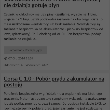
nie działaja gotuje płyn
Czujnik w chłodnicy ma trzy piny -
zasilanie
, wyjście na 1 bieg,
wyjście na 2 bieg. Jeżeli podawałeś
zasilanie
na oba biegi i cisza to
masz
uszkodzone
wentylatory lub brak
zasilania
. Wentylatory są
zasilane
z bezpiecznika na akumulatorze - pierwszy bezpiecznik od
lewej (plastikowy). Te 2 obok są od ABSu. Ten bezpiecznik podaje
zasilanie
na czujnik a...
Samochody Początkujący
07 Gru 2014 15:59
Odpowiedzi: 4 Wyświetleń: 4161
Corsa C 1.0 - Pobór prądu z akumulator na
postoju
Położenie bezpiecznika w gnieździe - dla prądu - nie ma istotnego
znaczenia. Natomiast pozostałe symptomy wskazują na
uszkodzone
lub źle podłączone radio. Jeżeli samochód posiada instalację LPG, to
również
sterownik
pobiera prąd, jeżeli
zasilanie
nie jest rozłączane