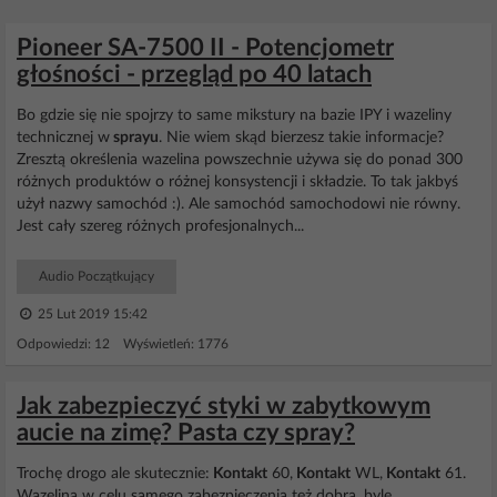
Pioneer SA-7500 II - Potencjometr
głośności - przegląd po 40 latach
Bo gdzie się nie spojrzy to same mikstury na bazie IPY i wazeliny
technicznej w
sprayu
. Nie wiem skąd bierzesz takie informacje?
Zresztą określenia wazelina powszechnie używa się do ponad 300
różnych produktów o różnej konsystencji i składzie. To tak jakbyś
użył nazwy samochód :). Ale samochód samochodowi nie równy.
Jest cały szereg różnych profesjonalnych...
Audio Początkujący
25 Lut 2019 15:42
Odpowiedzi: 12 Wyświetleń: 1776
Jak zabezpieczyć styki w zabytkowym
aucie na zimę? Pasta czy spray?
Trochę drogo ale skutecznie:
Kontakt
60,
Kontakt
WL,
Kontakt
61.
Wazelina w celu samego zabezpieczenia też dobra, byle