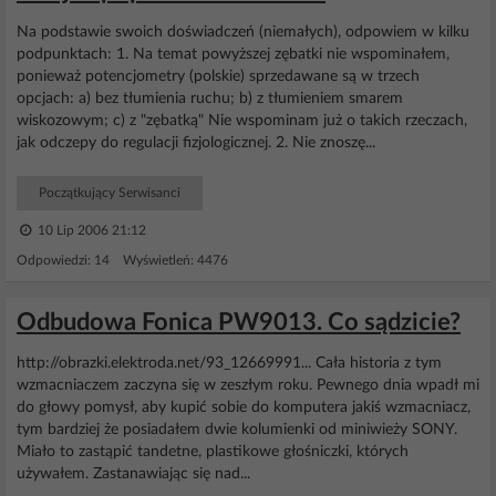
Na podstawie swoich doświadczeń (niemałych), odpowiem w kilku
podpunktach: 1. Na temat powyższej zębatki nie wspominałem,
ponieważ potencjometry (polskie) sprzedawane są w trzech
opcjach: a) bez tłumienia ruchu; b) z tłumieniem smarem
wiskozowym; c) z "zębatką" Nie wspominam już o takich rzeczach,
jak odczepy do regulacji fizjologicznej. 2. Nie znoszę...
Początkujący Serwisanci
10 Lip 2006 21:12
Odpowiedzi: 14 Wyświetleń: 4476
Odbudowa Fonica PW9013. Co sądzicie?
http://obrazki.elektroda.net/93_12669991... Cała historia z tym
wzmacniaczem zaczyna się w zeszłym roku. Pewnego dnia wpadł mi
do głowy pomysł, aby kupić sobie do komputera jakiś wzmacniacz,
tym bardziej że posiadałem dwie kolumienki od miniwieży SONY.
Miało to zastąpić tandetne, plastikowe głośniczki, których
używałem. Zastanawiając się nad...