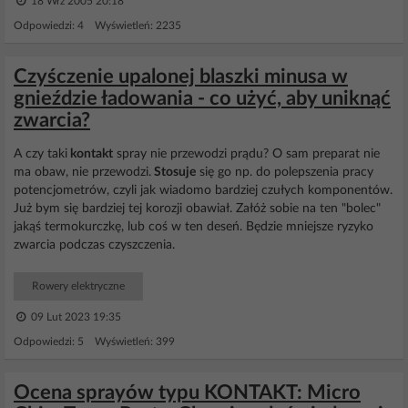
18 Wrz 2005 20:18
Odpowiedzi: 4 Wyświetleń: 2235
Czyśczenie upalonej blaszki minusa w
gnieździe ładowania - co użyć, aby uniknąć
zwarcia?
A czy taki
kontakt
spray nie przewodzi prądu? O sam preparat nie
ma obaw, nie przewodzi.
Stosuje
się go np. do polepszenia pracy
potencjometrów, czyli jak wiadomo bardziej czułych komponentów.
Już bym się bardziej tej korozji obawiał. Załóż sobie na ten "bolec"
jakąś termokurczkę, lub coś w ten deseń. Będzie mniejsze ryzyko
zwarcia podczas czyszczenia.
Rowery elektryczne
09 Lut 2023 19:35
Odpowiedzi: 5 Wyświetleń: 399
Ocena sprayów typu KONTAKT: Micro