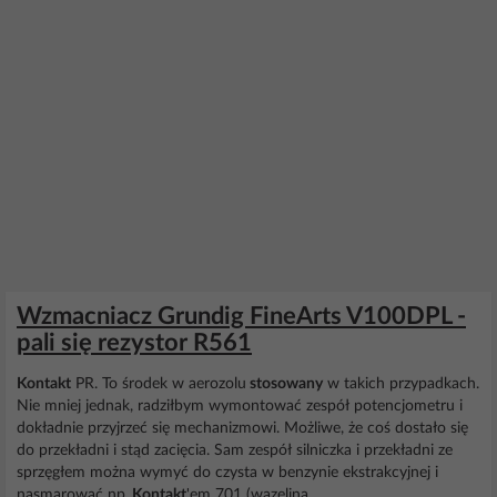
Wzmacniacz Grundig FineArts V100DPL -
pali się rezystor R561
Kontakt
PR. To środek w aerozolu
stosowany
w takich przypadkach.
Nie mniej jednak, radziłbym wymontować zespół potencjometru i
dokładnie przyjrzeć się mechanizmowi. Możliwe, że coś dostało się
do przekładni i stąd zacięcia. Sam zespół silniczka i przekładni ze
sprzęgłem można wymyć do czysta w benzynie ekstrakcyjnej i
nasmarować np,
Kontakt
'em 701 (wazelina...