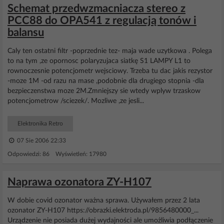
Schemat przedwzmacniacza stereo z
PCC88 do OPA541 z regulacją tonów i
balansu
Caly ten ostatni filtr -poprzednie tez- maja wade uzytkowa . Polega
to na tym ,ze opornosc polaryzujaca siatkę S1 LAMPY L1 to
rownoczesnie potencjometr wejsciowy. Trzeba tu dac jakis rezystor
-moze 1M -od razu na mase ,podobnie dla drugiego stopnia -dla
bezpieczenstwa moze 2M.Zmniejszy sie wtedy wplyw trzaskow
potencjometrow /sciezek/. Mozliwe ,ze jesli...
Elektronika Retro
07 Sie 2006 22:33
Odpowiedzi: 86 Wyświetleń: 17980
Naprawa ozonatora ZY-H107
W dobie covid ozonator ważna sprawa. Używałem przez 2 lata
ozonator ZY-H107 https://obrazki.elektroda.pl/9856480000_...
Urządzenie nie posiada dużej wydajności ale umożliwia podłączenie