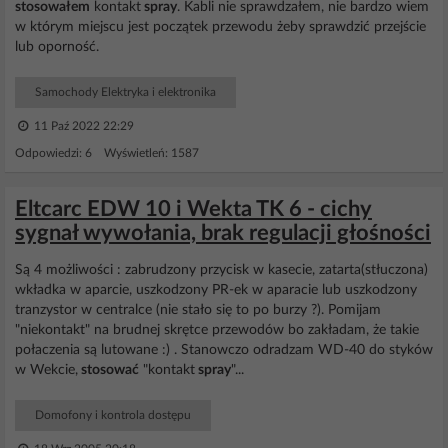
stosowałem
kontakt
spray
. Kabli nie sprawdzałem, nie bardzo wiem
w którym miejscu jest początek przewodu żeby sprawdzić przejście
lub oporność.
Samochody Elektryka i elektronika
11 Paź 2022 22:29
Odpowiedzi: 6 Wyświetleń: 1587
Eltcarc EDW 10 i Wekta TK 6 - cichy
sygnał wywołania, brak regulacji głośności
Są 4 możliwości : zabrudzony przycisk w kasecie, zatarta(stłuczona)
wkładka w aparcie, uszkodzony PR-ek w aparacie lub uszkodzony
tranzystor w centralce (nie stało się to po burzy ?). Pomijam
"niekontakt" na brudnej skrętce przewodów bo zakładam, że takie
połaczenia są lutowane :) . Stanowczo odradzam WD-40 do styków
w Wekcie,
stosować
"kontakt
spray
"...
Domofony i kontrola dostępu