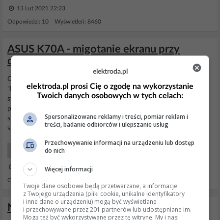
13 Lut 2021 22:23
Odpowiedzi: 10 Wyświetleń: 8460
ASUS K70A - migotanie ekranu przy
dużym obciążeniu systemu
elektroda.pl
Osobiscie do czyszczenia stykow w laptopach
stosuje
preparat
elektroda.pl prosi Cię o zgodę na wykorzystanie
"Printer 66", "Kontant PCC", "Kontakt IPA" albo w bardzo trydnych
Twoich danych osobowych w tych celach:
sytuacjach "Kontakt 60" (choc po nim styki czyszcze jeszcze
printerem 66 albo PCC). W ostatecznosci moze tez byc zwykly
Spersonalizowane reklamy i treści, pomiar reklam i
spirytus (salicylowy odpada). Troche preparatu na pedzelek, albo
treści, badanie odbiorców i ulepszanie usług
szczoteczke (do
kontakt
PCC dodaja takie...
Przechowywanie informacji na urządzeniu lub dostęp
do nich
Laptopy Hardware
06 Kwi 2014 11:47
Więcej informacji
Odpowiedzi: 12 Wyświetleń: 6027
Twoje dane osobowe będą przetwarzane, a informacje
z Twojego urządzenia (pliki cookie, unikalne identyfikatory
i inne dane o urządzeniu) mogą być wyświetlane
Naświetlarka Gigantora
i przechowywane przez 201 partnerów lub udostępniane im.
Mogą też być wykorzystywane przez tę witrynę. My i nasi