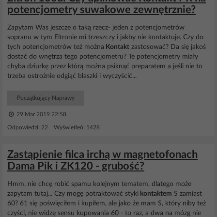
potencjometry suwakowe zewnętrznie?
Zapytam Was jeszcze o taką rzecz- jeden z potencjometrów
sopranu w tym Eltronie mi trzeszczy i jakby nie kontaktuje. Czy do
tych potencjometrów też można
Kontakt
zastosować? Da się jakoś
dostać do wnętrza tego potencjometru? Te potencjometry miały
chyba dziurkę przez którą można psiknąć preparatem a jeśli nie to
trzeba ostrożnie odgiąć blaszki i wyczyścić...
Początkujący Naprawy
29 Mar 2019 22:58
Odpowiedzi: 22 Wyświetleń: 1428
Zastąpienie filca irchą w magnetofonach
Dama Pik i ZK120 - grubość?
Hmm, nie chcę robić spamu kolejnym tematem, dlatego może
zapytam tutaj... Czy mogę potraktować styki
kontaktem
S zamiast
60? 61 się poświęciłem i kupiłem, ale jako że mam S, który niby też
czyści, nie widzę sensu kupowania 60 - to raz, a dwa na mózg nie