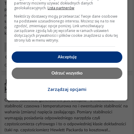
partnerzy możemy używać dokładnych danych
TRANSPARENT z
KONTAKT
CHEMIE to nic innego jak olej
geolokalizacyjnych.
Lista partnerów
parafinowy w
sprayu
- zamiast niego mozna posluzyc bezbarwna
rozpalka do grilla (sprawdzic tylko czy na opakowaniu, w
Niektórzy dostawcy mogą przetwarzać Twoje dane osobowe
na podstawie uzasadnionego interesu. Możesz się na to nie
skladnikach jest olej parafinowy), podobno mozna kupic tez czysty
zgodzić, zmieniając opcje poniżej. Link umożliwiający
olej parafinowy w sklepach specjalizujacych sie w akcesoriach dla
zarządzanie zgodą lub jej wycofanie w ramach ustawień
koni - olej parafinowy
stosowany
jest jako srodek...
dotyczących prywatności i plików cookie znajdziesz u dołu tej
strony lub w menu witryny.
DIY Konstrukcje
Akceptuję
04 Mar 2016 22:51
Odpowiedzi: 42 Wyświetleń: 20218
Odrzuć wszystko
Jak mierzyć stabilność generatorów
kwarcowych? Szukam informacji i metod
Zarządzaj opcjami
Ogólnie stabilność generatorów jest dwojaka - a mianowicie
stabilność czasowa i temperaturowa no i ewentualnie stabilność na
wahania (zmiany) napięcia zasilającego. Pomiary stabilności
wymagają posiadania odpowiedniego narzędzia czyli
częstoścomierza cyfrowego i to o odpowiedniej klasie dokładności
(taki np. częstościomierz Hewlett Packarda to kosztował...