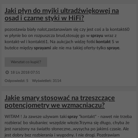
Jaki płyn do myjki ultradźwiękowej na
osad i czarne styki w HiFi?
pozostawia biały nalot,zastanawiam się czy jest coś a la kontakt60
w płynie bo on rozpuszcza brud,stosuję go w
sprayu
wraz z
kontakt-wl i kontakt61. Na aukcjach widzę fotki
kontakt
S w
butelce między
sprayami
ale nie ma takiej oferty-tylko
spraye
.
Warsztat co kupić?
18 Lis 2018 07:51
Odpowiedzi: 5 Wyświetleń: 3114
Jakie smary stosować na trzeszczące
potencjometry we wzmacniaczu?
WITAM ! Ja zawsze używam taki
spray
"kontakt" - nawet nie trzeba
rozbierać bo skubaniec wszędzie wlezie.Trzyma się długo, chyba że
jest narażony na światło słoneczne...wysycha po jakimś czasie. Ale
jest dobry bez rozbierania i wygodny. I nie drogi. Pozdrawiam