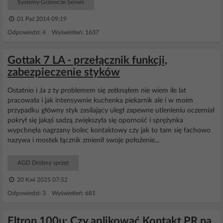
Systemy Grzewcze Serwis
01 Paź 2014 09:19
Odpowiedzi: 4 Wyświetleń: 1637
Gottak 7 LA - przełącznik funkcji,
zabezpieczenie styków
Ostatnio i Ja z ty problemem się zetknąłem nie wiem ile lat
pracowała i jak intensywnie kuchenka piekarnik ale i w moim
przypadku główny styk zasilający uległ zapewne utlenieniu oczerniał
pokrył się jakąś sadzą zwiększyła się oporność i sprężynka
wypchnęła nagrzany bolec kontaktowy czy jak to tam się fachowo
nazywa i mostek łącznik zmienił swoje położenie...
AGD Drobny sprzęt
20 Kwi 2025 07:52
Odpowiedzi: 3 Wyświetleń: 681
Eltron 100u: Czy aplikować Kontakt PR na