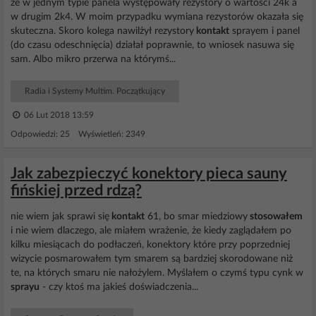
że w jednym typie panela występowały rezystory o wartości 24k a
w drugim 2k4. W moim przypadku wymiana rezystorów okazała się
skuteczna. Skoro kolega nawilżył rezystory
kontakt
sprayem i panel
(do czasu odeschnięcia) działał poprawnie, to wniosek nasuwa się
sam. Albo mikro przerwa na którymś...
Radia i Systemy Multim. Początkujący
06 Lut 2018 13:59
Odpowiedzi: 25 Wyświetleń: 2349
Jak zabezpieczyć konektory pieca sauny
fińskiej przed rdzą?
nie wiem jak sprawi się
kontakt
61, bo smar miedziowy
stosowałem
i nie wiem dlaczego, ale miałem wrażenie, że kiedy zaglądałem po
kilku miesiącach do podłaczeń, konektory które przy poprzedniej
wizycie posmarowałem tym smarem są bardziej skorodowane niż
te, na których smaru nie nałożylem. Myślałem o czymś typu cynk w
sprayu
- czy ktoś ma jakieś doświadczenia...