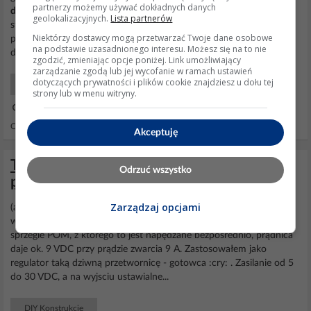
partnerzy możemy używać dokładnych danych
drogowe
zniknely, po rozebraniu włącznika oraz przeczyszczeniu
geolokalizacyjnych.
Lista partnerów
styków wszystko zaczelo dzialac co dziwne razem z
Niektórzy dostawcy mogą przetwarzać Twoje dane osobowe
predkosciomierzem, wlacznik kupilem nowy zamontowalem, i dalej
na podstawie uzasadnionego interesu. Możesz się na to nie
dziala wiec temat uznaje za zamkniety pozdrawiam. Dodano...
zgodzić, zmieniając opcje poniżej. Link umożliwiający
zarządzanie zgodą lub jej wycofanie w ramach ustawień
dotyczących prywatności i plików cookie znajdziesz u dołu tej
Samochody Elektryka i elektronika
strony lub w menu witryny.
29 Sie 2021 13:03
Odpowiedzi: 6 Wyświetleń: 2466
Akceptuję
Traktorek jednoosiowy jako naped
Odrzuć wszystko
przyczepy podlodziowej
Zarządzaj opcjami
(at)kkknc Oczywiście. Spora jest rozpietośc generowanego napięcia
w zależności od obrotów. I tak, przy typowych 1000 rpm na
sprzegle POM, z którego to jest napędzane bezpośrednio, prądnica
daje ok. 9 VDC przy prądzie zwarcia 9 A. Zastosowałem jako
regulator taką dziwną przetwornicę - gotowca :cry: . Zasilanie od 5
do 30 VDC, a na wyjsciu ustawialne...
DIY Konstrukcje