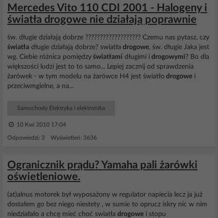
Mercedes Vito 110 CDI 2001 - Halogeny i
światła drogowe nie działają poprawnie
św. długie działają dobrze ??????????????????? Czemu nas pytasz, czy
światła
długie działają dobrze? swiatła
drogowe
, św. długie Jaka jest
wg. Ciebie różnica pomiędzy
światłami
długimi i
drogowymi
? Bo dla
większości ludzi jest to to samo... Lepiej zacznij od sprawdzenia
żarówek - w tym modelu na żarówce H4 jest światło
drogowe
i
przeciwmgielne, a na...
Samochody Elektryka i elektronika
10 Kwi 2010 17:04
Odpowiedzi: 3 Wyświetleń: 3636
Ogranicznik prądu? Yamaha pali żarówki
oświetleniowe.
(at)alnus motorek był wyposażony w regulator napiecia lecz ja już
dostałem go bez niego niestety , w sumie to oprucz iskry nic w nim
niedziałało a chcę mieć choć swiatła
drogowe
i stopu