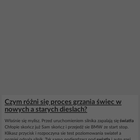
Czym różni się proces grzania świec w
nowych a starych dieslach?
Właśnie się mylisz. Przed uruchomieniem silnika zapalają się
światła
Chłopie skończ już Sam skończ i przejedź sie BMW ze start stop.
Klikasz przycisk i rozpoczyna sie test poziomowania swiateł a
pozniej odpala silnik. Tak samo podjezdzasz pod
swiatla
i auto gasi