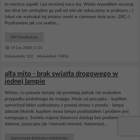
to niechce zapalić i po mroźnej nocy tez. Wiedz wywaliłem wczoraj
ten drut tzn ominąłem go pali od reki ale zobaczymy w praktyce..:-)
(obyś nie wykrakał tej zmiany cewki w ciemnym lesie przy -20C;-)
Pozdrawiam jak cos walnie...
DIY Konstrukcje
19 Cze 2008 17:23
Odpowiedzi: 102 Wyświetleń: 74856
alfa mito - brak swiatła drogowego w
jednej lampie
Witam, co prawda tematy się powielają jednak nie znalazłem
przypadku podobnego do mojego. Może od początku - kupiłem
samochod lekko uszkodzony z prawej strony z przodu - lampa
zderzak błotnik. kupiłem nowa lampe poskładałem i problem jest
następujący: Swiatła mijania (bixenon) działają bez problemu,
dzienne, pozycyjne jak i kierunki również. Natomiast...
Samochody Elektryka i elektronika