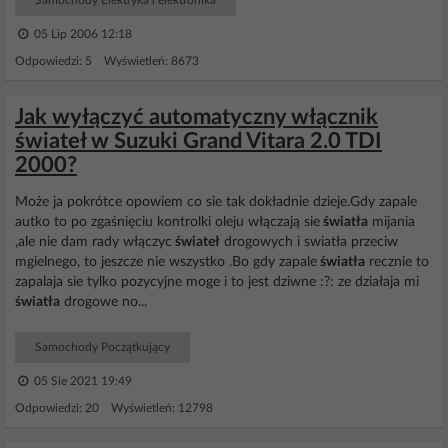
Samochody Elektryka i elektronika
05 Lip 2006 12:18
Odpowiedzi: 5 Wyświetleń: 8673
Jak wyłączyć automatyczny włącznik
świateł w Suzuki Grand Vitara 2.0 TDI
2000?
Może ja pokrótce opowiem co sie tak dokładnie dzieje.Gdy zapale
autko to po zgaśnięciu kontrolki oleju włączają sie
światła
mijania
,ale nie dam rady włączyc
świateł
drogowych i swiatła przeciw
mgielnego, to jeszcze nie wszystko .Bo gdy zapale
światła
recznie to
zapalaja sie tylko pozycyjne moge i to jest dziwne :?: ze działaja mi
światła
drogowe no...
Samochody Początkujący
05 Sie 2021 19:49
Odpowiedzi: 20 Wyświetleń: 12798