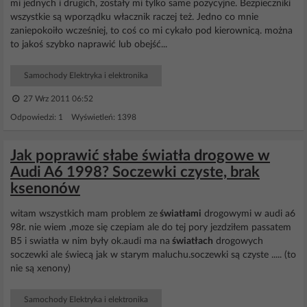
mi jednych i drugich, zostały mi tylko same pozycyjne. Bezpieczniki
wszystkie są wporządku włacznik raczej też. Jedno co mnie
zaniepokoiło wcześniej, to coś co mi cykało pod kierownicą. można
to jakoś szybko naprawić lub obejść...
Samochody Elektryka i elektronika
27 Wrz 2011 06:52
Odpowiedzi: 1 Wyświetleń: 1398
Jak poprawić słabe światła drogowe w
Audi A6 1998? Soczewki czyste, brak
ksenonów
witam wszystkich mam problem ze
światłami
drogowymi w audi a6
98r. nie wiem ,moze się czepiam ale do tej pory jezdziłem passatem
B5 i swiatła w nim były ok.audi ma na
światłach
drogowych
soczewki ale świecą jak w starym maluchu.soczewki są czyste ..... (to
nie są xenony)
Samochody Elektryka i elektronika