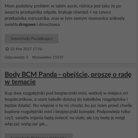
Mam podobny problem w takim aucie, różnica jest taka że po
zwarciu przekaźnika odpala, brakuje również + na cewce
przekaźnika rozrusznika, oraz w tym samym momenice zniknęły
swiatła
drogowe
i dmuchawa
Samochody Początkujący
02 Mar 2017 17:56
Odpowiedzi: 5 Wyświetleń: 15519
Body BCM Panda - obejście, proszę o radę
w temacie
Kup dwa rozgałęźniki pod bezpieczniki mini, wetknij w miejsce ori
bezpiecznikow, a szare kabelki dolutuj do kabelków rozgałęźnika i
będzie działać. No włąśnie o to mi chodzi, bo juz mam przed chwila
kupione rozgałęźniki mini i bezpieczniki komplet. Podpowiedz tylko
czy1. swiatła mijania będą świecić na stałe, ale czy bedę je mógł
włączać wyłączać jak...