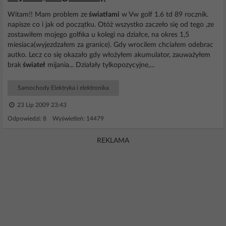
Witam!! Mam problem ze
światłami
w Vw golf 1.6 td 89 rocznik.
napisze co i jak od początku. Otóż wszystko zaczeło się od tego ,ze
zostawiłem mojego golfika u kolegi na działce, na okres 1,5
miesiaca(wyjezdzałem za granice). Gdy wrocilem chciałem odebrac
autko. Lecz co się okazało gdy włożyłem akumulator, zauważyłem
brak
świateł
mijania... Działały tylkopozycyjne,...
Samochody Elektryka i elektronika
23 Lip 2009 23:43
Odpowiedzi: 8 Wyświetleń: 14479
REKLAMA