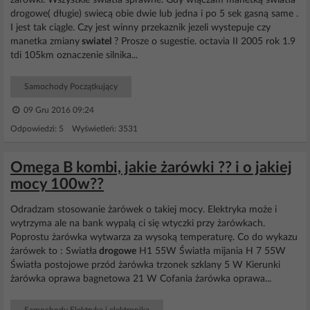
zarówki. Wszystkie swiatła sprawne. Gdy włączam manetką swiatła
drogowe( długie) swiecą obie dwie lub jedna i po 5 sek gasną same .
I jest tak ciągle. Czy jest winny przekaznik jezeli wystepuje czy
manetka zmiany
swiatel
? Prosze o sugestie. octavia II 2005 rok 1.9
tdi 105km oznaczenie silnika...
Samochody Początkujący
09 Gru 2016 09:24
Odpowiedzi: 5 Wyświetleń: 3531
Omega B kombi, jakie żarówki ?? i o jakiej
mocy 100w??
Odradzam stosowanie żarówek o takiej mocy. Elektryka może i
wytrzyma ale na bank wypalą ci się wtyczki przy żarówkach.
Poprostu żarówka wytwarza za wysoką temperaturę. Co do wykazu
żarówek to : Swiatła
drogowe
H1 55W Światła mijania H 7 55W
Światła postojowe przód żarówka trzonek szklany 5 W Kierunki
żarówka oprawa bagnetowa 21 W Cofania żarówka oprawa...