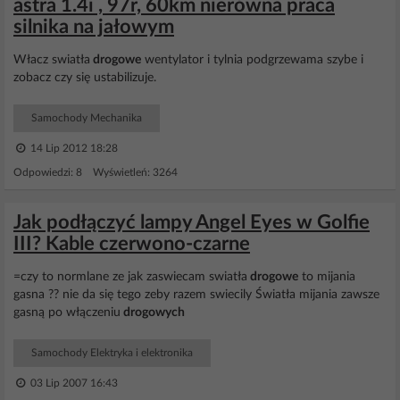
astra 1.4i , 97r, 60km nierówna praca
silnika na jałowym
Włacz swiatła
drogowe
wentylator i tylnia podgrzewama szybe i
zobacz czy się ustabilizuje.
Samochody Mechanika
14 Lip 2012 18:28
Odpowiedzi: 8 Wyświetleń: 3264
Jak podłączyć lampy Angel Eyes w Golfie
III? Kable czerwono-czarne
=czy to normlane ze jak zaswiecam swiatła
drogowe
to mijania
gasna ?? nie da się tego zeby razem swiecily Światła mijania zawsze
gasną po włączeniu
drogowych
Samochody Elektryka i elektronika
03 Lip 2007 16:43