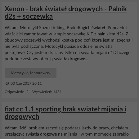
Xenon - brak świateł drogowych - Palnik
d2s + soczewka
Witam, Motocykl Suzuki b-king. Brak długich
świateł
. Poprzedni
właściciel zamontował w lampie soczewkę KIT z palnikiem d2s. Z
obudowy soczewki wychodzi kostka pod ccfl która jest mi zbędna i
nie była podłączona. Motocykl posiada oddzielne swiatła
postojowe. Czy jestem skazany tylko na swiatła mijania ? Dlaczego
podobne zestawy oferują swiatła
drogowe
...
Motocykle, Motorowery
03 Cze 2017 20:11
Odpowiedzi: 2 Wyświetleń: 1431
fiat cc 1.1 sporting brak swiateł mijania i
drogowych
Witam. Mój problem zaczoł się podczas jazdy do pracy, chciałem
przełączyc swiatła
drogowe
na mijania i w tym momęcie zabrakło