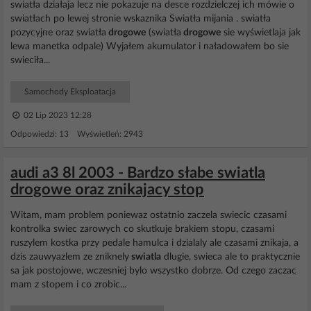
swiatła działaja lecz nie pokazuje na desce rozdzielczej ich mówie o
swiatłach po lewej stronie wskaznika Swiatła mijania . swiatła
pozycyjne oraz swiatła
drogowe
(swiatła
drogowe
sie wyświetlaja jak
lewa manetka odpale) Wyjałem akumulator i naładowałem bo sie
swieciła...
Samochody Eksploatacja
02 Lip 2023 12:28
Odpowiedzi: 13 Wyświetleń: 2943
audi a3 8l 2003 - Bardzo słabe swiatla
drogowe oraz znikajacy stop
Witam, mam problem poniewaz ostatnio zaczela swiecic czasami
kontrolka swiec zarowych co skutkuje brakiem stopu, czasami
ruszylem kostka przy pedale hamulca i dzialaly ale czasami znikaja, a
dzis zauwyazlem ze zniknely
swiatla
dlugie, swieca ale to praktycznie
sa jak postojowe, wczesniej bylo wszystko dobrze. Od czego zaczac
mam z stopem i co zrobic...