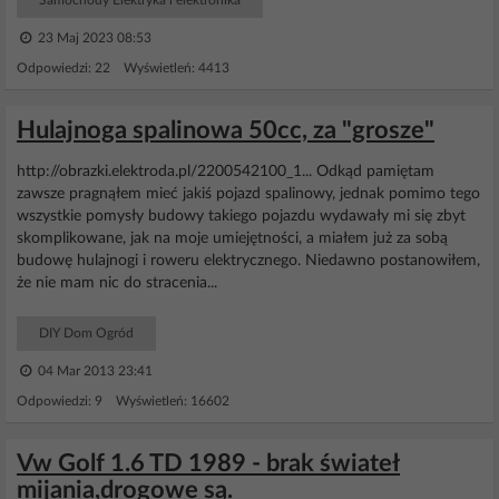
Samochody Elektryka i elektronika
23 Maj 2023 08:53
Odpowiedzi: 22 Wyświetleń: 4413
Hulajnoga spalinowa 50cc, za "grosze"
http://obrazki.elektroda.pl/2200542100_1... Odkąd pamiętam
zawsze pragnąłem mieć jakiś pojazd spalinowy, jednak pomimo tego
wszystkie pomysły budowy takiego pojazdu wydawały mi się zbyt
skomplikowane, jak na moje umiejętności, a miałem już za sobą
budowę hulajnogi i roweru elektrycznego. Niedawno postanowiłem,
że nie mam nic do stracenia...
DIY Dom Ogród
04 Mar 2013 23:41
Odpowiedzi: 9 Wyświetleń: 16602
Vw Golf 1.6 TD 1989 - brak świateł
mijania,drogowe są.