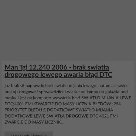
Man Tgl 12.240 2006 - brak swiatła
drogowego lewego awaria błąd DTC
juz brak sił naprawdę brak swiatła mijania lewego ,natomiast swieci
postoj i
drogowe
! sprwawdziłem wiazke od lampy do gniazda pod
maską i jest ok komputer wyswietla błąd SWIATŁO MIJANIA LEWE
DTC;4001 FMI :ZWARCIE DO MASY LICZNIK BŁEDÓW :254
PRIORYTET BŁĘDU 5 DODATKOWE SWIATŁO MIJANIA
DODATKOWE LEWE SWIATŁA
DROGOWE
DTC 4021 FMI
ZWARCIE DO MASY LICZNIK...