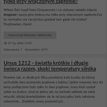
tylko przy włączonym zapłonie?
Witam.Teść kupił fiata Cinquecento i co ciekawe swiatła mijania
drogowe
i pozycyjne świecą mu tylko przy włączonym zapłonie.Czy
to normalne czy raczej ktos grzebał tam gdzie nie trzeba?
Pozdrawiam, Kamil
Samochody Elektryka i elektronika
07 Sty 2006 19:05
Odpowiedzi: 7 Wyświetleń: 2479
Ursus 1212 - światła krótkie i długie
świecą razem, skoki temperatury silnika
Powiem tak, w okolicach filtra powietrza była kostka do której
wchodziły dwa przewody prądowe z kabiny i jeden masowy, lecz do
lamp podłączone były tylko te dwa prądowe, masy ktoś szukał
sobie na śrubce. Jeszcze jedno ale, na żarówki zakłada sie takie
wtyczki, dzisiaj dowiedziałem sie że od początku były założone
odwrotnie... Zrobiłem nowy przewód już...