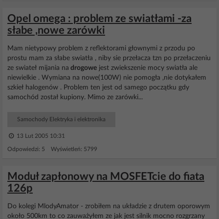
Opel omega : problem ze swiatłami -za
słabe ,nowe zarówki
Mam nietypowy problem z reflektorami głownymi z przodu po
prostu mam za słabe swiatła , niby sie przełacza tzn po przełaczeniu
ze swiateł mijania na
drogowe
jest zwiekszenie mocy swiatła ale
niewielkie . Wymiana na nowe(100W) nie pomogła ,nie dotykałem
szkieł halogenów . Problem ten jest od samego początku gdy
samochód został kupiony. Mimo ze zarówki...
Samochody Elektryka i elektronika
13 Lut 2005 10:31
Odpowiedzi: 5 Wyświetleń: 5799
Moduł zapłonowy na MOSFETcie do fiata
126p
Do kolegi MlodyAmator - zrobiłem na układzie z drutem oporowym
około 500km to co zauważyłem ze jak jest silnik mocno rozgrzany