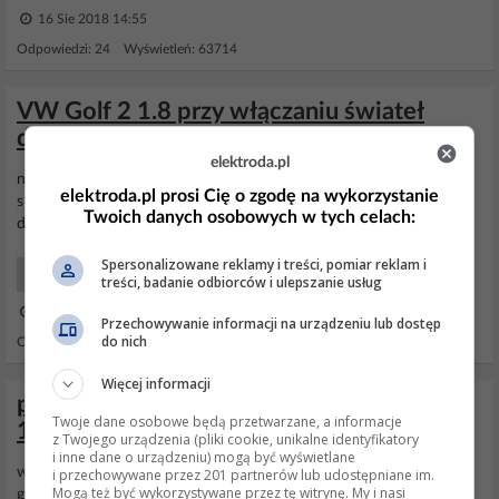
16 Sie 2018 14:55
Odpowiedzi: 24 Wyświetleń: 63714
VW Golf 2 1.8 przy włączaniu świateł
drogowych spadaja obrot
elektroda.pl
no własnie jak włączam swiatła
drogowe
to w obrebie kopułki
elektroda.pl prosi Cię o zgodę na wykorzystanie
slychac dzwiek przeskoku iskry a gdy wyłacze swiatła
drogowe
to
Twoich danych osobowych w tych celach:
dzwiek przeskoku iskry ustaje i nic po za praca silnika nie słychac
Spersonalizowane reklamy i treści, pomiar reklam i
Samochody Początkujący
treści, badanie odbiorców i ulepszanie usług
18 Sty 2011 16:27
Przechowywanie informacji na urządzeniu lub dostęp
do nich
Odpowiedzi: 23 Wyświetleń: 4370
Więcej informacji
problem z prędkościomierzem passat b5
Twoje dane osobowe będą przetwarzane, a informacje
1998 1.9tdi 110 km
z Twojego urządzenia (pliki cookie, unikalne identyfikatory
i inne dane o urządzeniu) mogą być wyświetlane
witam mam juz rozwiązanie problemu- winowajca byl włącznik
i przechowywane przez 201 partnerów lub udostępniane im.
Mogą też być wykorzystywane przez tę witrynę. My i nasi
głowny swiateł-ten okrągły. gdyż z czasem podczas jazdy swiatła