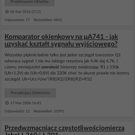
Projektowanie Układów
06 Kwi 2016 07:21
Odpowiedzi: 17 Wyświetleń: 4842
Komparator okienkowy na μA741 - jak
uzyskać kształt sygnału wyjściowego?
Wszystko pięknie ładnie tylko jest jeden szczegół tranzystor Q1
odwraca sygnał. I nie ma takiego rezystora jak 4.4k daj 4.7K. I
czemu zmniejszyłeś
szerokość
histerezy zwiększając R1 z 150k
(Uh=1.2V) do (Uh=0.8V) dla 220K choć to akurat prawie nie istotny
szczegół. Uh=Ucc+Uee*(R8||R2)/[(R8||R2)+R1)]
Początkujący Elektronicy
17 Mar 2006 16:45
Odpowiedzi: 12 Wyświetleń: 10391
Przedwzmacniacz częstotliwościomierza