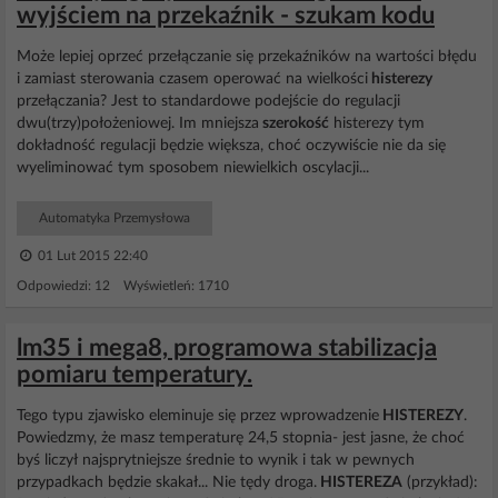
wyjściem na przekaźnik - szukam kodu
Może lepiej oprzeć przełączanie się przekaźników na wartości błędu
i zamiast sterowania czasem operować na wielkości
histerezy
przełączania? Jest to standardowe podejście do regulacji
dwu(trzy)położeniowej. Im mniejsza
szerokość
histerezy tym
dokładność regulacji będzie większa, choć oczywiście nie da się
wyeliminować tym sposobem niewielkich oscylacji...
Automatyka Przemysłowa
01 Lut 2015 22:40
Odpowiedzi: 12 Wyświetleń: 1710
lm35 i mega8, programowa stabilizacja
pomiaru temperatury.
Tego typu zjawisko eleminuje się przez wprowadzenie
HISTEREZY
.
Powiedzmy, że masz temperaturę 24,5 stopnia- jest jasne, że choć
byś liczył najsprytniejsze średnie to wynik i tak w pewnych
przypadkach będzie skakał... Nie tędy droga.
HISTEREZA
(przykład):