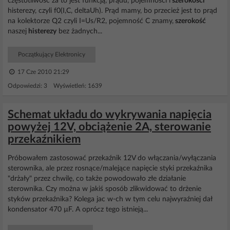
częstotliwość za to jest funkcją, prądu, pojemności i
szerokości
histerezy, czyli f0(I,C, deltaUh). Prąd mamy, bo przecież jest to prąd
na kolektorze Q2 czyli I=Us/R2, pojemność C znamy,
szerokość
naszej
histerezy
bez żadnych...
Początkujący Elektronicy
17 Cze 2010 21:29
Odpowiedzi: 3 Wyświetleń: 1639
Schemat układu do wykrywania napięcia
powyżej 12V, obciążenie 2A, sterowanie
przekaźnikiem
Próbowałem zastosować przekaźnik 12V do włączania/wyłączania
sterownika, ale przez rosnące/malejące napięcie styki przekaźnika
"drżały" przez chwilę, co także powodowało złe działanie
sterownika. Czy można w jakiś sposób zlikwidować to drżenie
styków przekaźnika? Kolega jac w-ch w tym celu najwyraźniej dał
kondensator 470 µF. A oprócz tego istnieją...