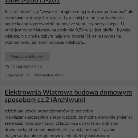
Jabel J-260 i J-201
Raczej "niskie" czy "wysokie" progi nie mają wpływu na "czułość" ale
szerokość
histerezy. Im węższa tym lepiej bo mniej potrzebujesz
napięcia aby wyprowadzić bramkę ze stanu "symetrycznego". U
mnie jest okno
histerezy
na poziomie 0,5V więc jest nieźle - bywają
większe. No chyba żebym najpierw dobrał R1 na maksymalne
wzmocnienie. Zmierzył napięcie kolektora...
Warsztat elektronika
22 Maj 2009 09:16
Odpowiedzi: 18 Wyświetleń: 4976
Elektrownia Wiatrowa budowa domowym
sposobem cz.2 (Archiwum)
zdzichuad użycie potencjometrów to też dobre
rozwiązanie,szczególnie z tego względu że można dowolnie zmieniać
szerokość
histerezy napięć załączania,a dzięki temu dobierać
dowolnie kąty(u mnie niestety jest to ustalone już fizycznie
magnesami a nie programowo).Jednak żeby zastosować