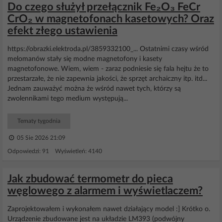
Do czego służył przełącznik Fe₂O₃ FeCr
CrO₂ w magnetofonach kasetowych? Oraz
efekt złego ustawienia
https://obrazki.elektroda.pl/3859332100_... Ostatnimi czasy wśród
melomanów stały się modne magnetofony i kasety
magnetofonowe. Wiem, wiem - zaraz podniesie się fala hejtu że to
przestarzałe, że nie zapewnia jakości, że sprzęt archaiczny itp. itd...
Jednam zauważyć można że wśród nawet tych, którzy są
zwolennikami tego medium występują...
Tematy tygodnia
05 Sie 2026 21:09
Odpowiedzi: 91 Wyświetleń: 4140
Jak zbudować termometr do pieca
węglowego z alarmem i wyświetlaczem?
Zaprojektowałem i wykonałem nawet działający model :] Krótko o.
Urządzenie zbudowane jest na układzie LM393 (podwójny