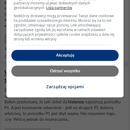
partnerzy możemy używać dokładnych danych
przynajmniej na 2 tranzystorach jako przerzutnik, gdzie nie ma
geolokalizacyjnych.
Lista partnerów
stanów pośrednich, że tranzystor powoli się otwiera lub powoli
zamyka - o czym wspomniał przedmówca. Czyli coś zbliżonego do
Niektórzy dostawcy mogą przetwarzać Twoje dane osobowe
na podstawie uzasadnionego interesu. Możesz się na to nie
wyłącznika zmierzchowego np. z książki "24 proste układy
zgodzić, zmieniając opcje poniżej. Link umożliwiający
elektroniczne do samodzielnego wykonania - Dla...
zarządzanie zgodą lub jej wycofanie w ramach ustawień
dotyczących prywatności i plików cookie znajdziesz u dołu tej
strony lub w menu witryny.
Początkujący Elektronicy
18 Sie 2023 13:37
Akceptuję
Odpowiedzi: 4 Wyświetleń: 294
Odrzuć wszystko
Wady użycia tranzystora JFET w bramce
szumów do gitary elektrycznej?
Zarządzaj opcjami
Z gitarą już jest lepiej, niż sobie marzyłem... :D Zauważyłem jednak
coś dziwnego z
histerezą
progu. Chodzi o P1, R18, R19, R20 i R21...
Byłem przekonany, że taki układ da
histerezę
najszerszą pośrodku
P1. A jest koszmarnie odwrotnie - jeśli na skrajach P1 dobiorę
właściwą, to pośrodku P1 jest zbyt wąska. Nie rozumiem tego...
:cry: Wrócę jednak do wyznaczania...