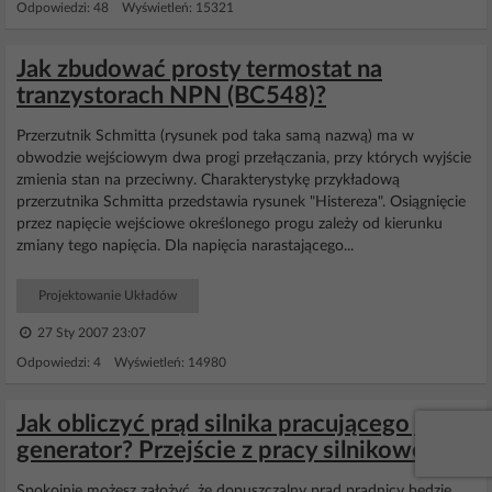
Odpowiedzi: 48 Wyświetleń: 15321
Jak zbudować prosty termostat na
tranzystorach NPN (BC548)?
Przerzutnik Schmitta (rysunek pod taka samą nazwą) ma w
obwodzie wejściowym dwa progi przełączania, przy których wyjście
zmienia stan na przeciwny. Charakterystykę przykładową
przerzutnika Schmitta przedstawia rysunek "Histereza". Osiągnięcie
przez napięcie wejściowe określonego progu zależy od kierunku
zmiany tego napięcia. Dla napięcia narastającego...
Projektowanie Układów
27 Sty 2007 23:07
Odpowiedzi: 4 Wyświetleń: 14980
Jak obliczyć prąd silnika pracującego jako
generator? Przejście z pracy silnikowej
Spokojnie możesz założyć, że dopuszczalny prąd prądnicy będzie