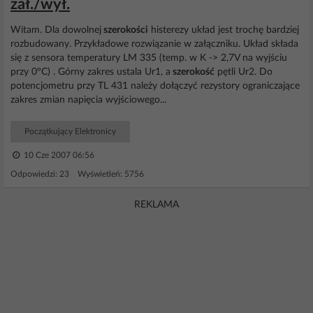
zał./wył.
Witam. Dla dowolnej
szerokości
histerezy układ jest trochę bardziej
rozbudowany. Przykładowe rozwiązanie w załączniku. Układ składa
się z sensora temperatury LM 335 (temp. w K -> 2,7V na wyjściu
przy 0°C) . Górny zakres ustala Ur1, a
szerokość
pętli Ur2. Do
potencjometru przy TL 431 należy dołączyć rezystory ograniczające
zakres zmian napięcia wyjściowego...
Początkujący Elektronicy
10 Cze 2007 06:56
Odpowiedzi: 23 Wyświetleń: 5756
REKLAMA