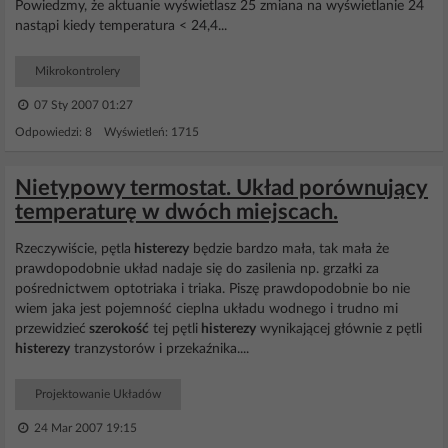
Powiedzmy, że aktuanie wyświetlasz 25 zmiana na wyświetlanie 24
nastąpi kiedy temperatura < 24,4...
Mikrokontrolery
07 Sty 2007 01:27
Odpowiedzi: 8 Wyświetleń: 1715
Nietypowy termostat. Układ porównujący
temperaturę w dwóch miejscach.
Rzeczywiście, pętla
histerezy
będzie bardzo mała, tak mała że
prawdopodobnie układ nadaje się do zasilenia np. grzałki za
pośrednictwem optotriaka i triaka. Piszę prawdopodobnie bo nie
wiem jaka jest pojemność cieplna układu wodnego i trudno mi
przewidzieć
szerokość
tej pętli
histerezy
wynikającej głównie z pętli
histerezy
tranzystorów i przekaźnika....
Projektowanie Układów
24 Mar 2007 19:15