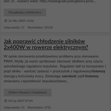
tam :D , wybierz sobie: http://katalogi.iele.polsl.gliwice.pl/se...
Początkujący Elektronicy
26 Wrz 2009 13:06
Odpowiedzi: 17 Wyświetleń: 10128
Jak poprawić chłodzenie silników
2x400W w rowerze elektrycznym?
W opisie sterowania przedstawiono problemy przy sterowaniu
PWM. Myślę ,że warto spróbować sterować silnikiem przy użyciu
samobieżnego regulatora impulsów . Regulator taki to komparator (
prąd silnika - wartość zadana) + przerzutnik z regulowaną
histerezą
sterujący końcówką mocy. Zmieniając
szerokość
pętli
histerezy
zmieniamy częstotliwość impulsów(łatwe...
Elektro Maszyny i Urządzenia
03 Lip 2007 07:04
Odpowiedzi: 15 Wyświetleń: 4752