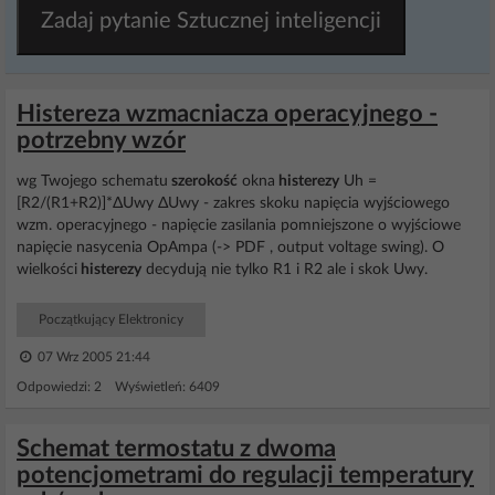
Zadaj pytanie Sztucznej inteligencji
Histereza wzmacniacza operacyjnego -
potrzebny wzór
wg Twojego schematu
szerokość
okna
histerezy
Uh =
[R2/(R1+R2)]*ΔUwy ΔUwy - zakres skoku napięcia wyjściowego
wzm. operacyjnego - napięcie zasilania pomniejszone o wyjściowe
napięcie nasycenia OpAmpa (-> PDF , output voltage swing). O
wielkości
histerezy
decydują nie tylko R1 i R2 ale i skok Uwy.
Początkujący Elektronicy
07 Wrz 2005 21:44
Odpowiedzi: 2 Wyświetleń: 6409
Schemat termostatu z dwoma
potencjometrami do regulacji temperatury