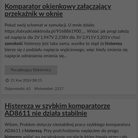
Komparator okienkowy załączający
przekaźnik w oknie
Pokaż swój schemat w symulacji. U mnie działa:
https://obrazki.elektroda.pl/9168861900_... Widać jak progi zależą
od napięcia dla 2V 1,947V 2,238V dla 3V 2,911V 3,201V choć
szerokość
histerezy jest taka sama, wynika to stąd że
histereza
bierze się z podziału napięcia wyjściowego, więc kiedy zmienia się
napięcie odniesienia zmienia się...
Początkujący Elektronicy
21 Kwi 2024 08:15
Odpowiedzi: 63 Wyświetleń: 2217
Histereza w szybkim komparatorze
AD8611 nie działa stabilnie
Witam, Problem dotyczy niestabilnej pracy szybkiego komparatora
AD8611 z
histerezą
. Przy podchodzeniu napięciem do progu
histerezy
widać na oscyloskopie oscylacje które trwają przez cały