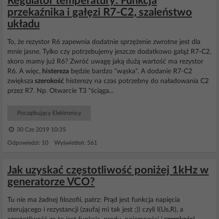
Regulator temperatury: Funkcja
przekaźnika i gałęzi R7-C2, szaleństwo
układu
To, że rezystor R6 zapewnia dodatnie sprzężenie zwrotne jest dla
mnie jasne. Tylko czy potrzebujemy jeszcze dodatkowo gałąź R7-C2,
skoro mamy już R6? Zwróć uwagę jaką dużą wartość ma rezystor
R6. A więc,
histereza
będzie bardzo "wąska". A dodanie R7-C2
zwiększa
szerokość
histerezy na czas potrzebny do naładowania C2
przez R7. Np. Otwarcie T3 "ściąga...
Początkujący Elektronicy
30 Cze 2019 10:35
Odpowiedzi: 10 Wyświetleń: 561
Jak uzyskać częstotliwość poniżej 1kHz w
generatorze VCO?
Tu nie ma żadnej filozofii, patrz: Prąd jest funkcja napięcia
sterującego i rezystancji (zaufaj mi tak jest ;)) czyli I(Us,R), a