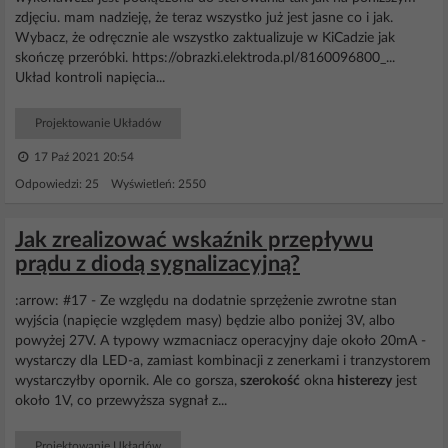
zdjęciu. mam nadzieję, że teraz wszystko już jest jasne co i jak.
Wybacz, że odręcznie ale wszystko zaktualizuje w KiCadzie jak
skończę przeróbki. https://obrazki.elektroda.pl/8160096800_...
Układ kontroli napięcia...
Projektowanie Układów
17 Paź 2021 20:54
Odpowiedzi: 25 Wyświetleń: 2550
Jak zrealizować wskaźnik przepływu
prądu z diodą sygnalizacyjną?
:arrow: #17 - Ze względu na dodatnie sprzężenie zwrotne stan
wyjścia (napięcie względem masy) będzie albo poniżej 3V, albo
powyżej 27V. A typowy wzmacniacz operacyjny daje około 20mA -
wystarczy dla LED-a, zamiast kombinacji z zenerkami i tranzystorem
wystarczyłby opornik. Ale co gorsza,
szerokość
okna
histerezy
jest
około 1V, co przewyższa sygnał z...
Projektowanie Układów