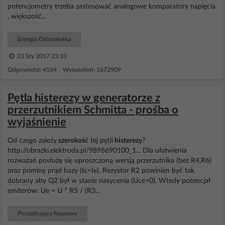
potencjometry trzeba zastosować analogowe komparatory napięcia
, większość...
Energia Odnawialna
23 Sty 2017 23:33
Odpowiedzi: 4164 Wyświetleń: 1672909
Pętla histerezy w generatorze z
przerzutnikiem Schmitta - prośba o
wyjaśnienie
Od czego zależy
szerokość
tej pętli
histerezy
?
http://obrazki.elektroda.pl/9898690100_1... Dla ułatwienia
rozważań posłużę się uproszczoną wersją przerzutnika (bez R4,R6)
oraz pominę prąd bazy (Ic≈Ie). Rezystor R2 powinien być tak
dobrany aby Q2 był w stanie nasycenia (Uce≈0). Wtedy potencjał
emiterów: Ue = U * R5 / (R3...
Początkujący Naprawy