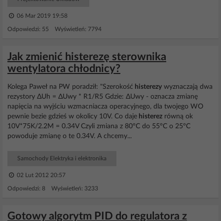
06 Mar 2019 19:58
Odpowiedzi: 55 Wyświetleń: 7794
Jak zmienić histerezę sterownika
wentylatora chłodnicy?
Kolega Paweł na PW poradził: "Szerokość
histerezy
wyznaczają dwa
rezystory ΔUh = ΔUwy * R1/R5 Gdzie: ΔUwy - oznacza zmianę
napięcia na wyjściu wzmacniacza operacyjnego, dla twojego WO
pewnie bezie gdzieś w okolicy 10V. Co daje
histerez
równą ok
10V*75K/2.2M = 0.34V Czyli zmiana z 80°C do 55°C o 25°C
powoduje zmianę o te 0.34V. A chcemy...
Samochody Elektryka i elektronika
02 Lut 2012 20:57
Odpowiedzi: 8 Wyświetleń: 3233
Gotowy algorytm PID do regulatora z