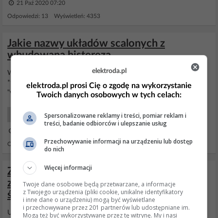
21 Paź 2020 07:20
Odpowiedzi: 13 Wyświetleń: 4353
Jakie nazwy układów scalonych z
wbudowaną histerezą
elektroda.pl
Wstaw R2 = 10*R1 a wtedy
szerokość
histerezy wyniesie ok 1/10
*9V = 0.9V Albo wymień te bramki na takie które mają
elektroda.pl prosi Cię o zgodę na wykorzystanie
"wbudowaną"
histerezę
. Np. CD4093 albo CD40106.
Twoich danych osobowych w tych celach:
Spersonalizowane reklamy i treści, pomiar reklam i
Początkujący Naprawy
treści, badanie odbiorców i ulepszanie usług
03 Cze 2014 07:45
Przechowywanie informacji na urządzeniu lub dostęp
Odpowiedzi: 4 Wyświetleń: 1260
do nich
Więcej informacji
Zmiana parametrów układu czujki
zmierzchu dla paska LED - słabsze
Twoje dane osobowe będą przetwarzane, a informacje
z Twojego urządzenia (pliki cookie, unikalne identyfikatory
świecenie diod
i inne dane o urządzeniu) mogą być wyświetlane
i przechowywane przez 201 partnerów lub udostępniane im.
Układ żeby spełniał swoje zadanie to by musiał być wykonany
Mogą też być wykorzystywane przez tę witrynę. My i nasi