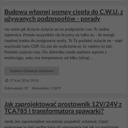
Budowa własnej pompy ciepła do C.W.U. z
używanych podzespołów - porady
nie wiem jak liczycie zużycia ee na podgrzanie cwu To żadna
tajemnica. Przede wszystkim nie liczymy ee tylko ec - ile energii
cieplnej trzeba do podgrzania wody. To Ty podałeś zużycie ee - stąd
wychodzi nam COP. Co zaś do wyliczenia ec to robimy to tak:
Podałeś zużycie cwu. Do zbiornika woda wpływa wprost z
wodociągu, więc ma temperaturę od kilku (zimą)...
Systemy Grzewcze Użytkowy
27 Kwi 2016 19:55
Odpowiedzi: 29 Wyświetleń: 11879
Jak zaprojektować prostownik 12V/24V z
TCA785 i transformatora spawarki?
Jarek_lnx zapomniałem wcześniej uzupełnić schemat, Część
wykonawcza jest podłączona do sterowania tak jak na poniższym