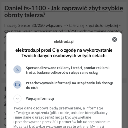
Daniel fs-1100 - Jak naprawić zbyt szybkie
obroty talerza?
Inaczej. Sensor 33/250 włączony >> talerz się kręci dużo szybciej -
czy przesuwając potencjometr od 33/250 widzimy zmianę obrotów
czy nie - zmianę można zobaczyć na
tarczy
stroboskopowej. Tam
elektroda.pl
mogą być przewody pourywane od potencjometrów.
elektroda.pl prosi Cię o zgodę na wykorzystanie
Twoich danych osobowych w tych celach:
Audio Początkujący
12 Lut 2013 19:37
Spersonalizowane reklamy i treści, pomiar reklam i
treści, badanie odbiorców i ulepszanie usług
Odpowiedzi: 8 Wyświetleń: 3477
Przechowywanie informacji na urządzeniu lub dostęp
do nich
HP Officejet G85 - błąd skanera po
skanowaniu pojedynczych stron, zębatki
Więcej informacji
strzelają
Twoje dane osobowe będą przetwarzane, a informacje
z Twojego urządzenia (pliki cookie, unikalne identyfikatory
W tym urządzeniu jest jeszcze przy silniku napędzającym cały
i inne dane o urządzeniu) mogą być wyświetlane
moduł skanera po prowadnicy - czujnik z małą
tarczą
i przechowywane przez 201 partnerów lub udostępniane im.
stroboskopową. Spróbuj to jeszcze dokładnie oczyścić.
Mogą też być wykorzystywane przez tę witrynę. My i nasi