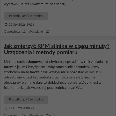
wyprawki Ja też uważam, że bez sensu,...
Początkujący Elektronicy
20 Sty 2026 19:36
Odpowiedzi: 12 Wyświetleń: 234
Jak zmierzyć RPM silnika w ciągu minuty?
Urządzenia i metody pomiaru
Metoda
stroboskopowa
jest chyba najlepsza.Na wirnik zaklada się
tarcze
z jakimś krzyżykiem i włączamy silnik i promieniujemy
strobolem na tę
tarcze
nasz krzyżyk musi pozostać w miejscu i
odczytujemy. Jest też metoda z tachografem ale przez nią
obciążamy wał i nie daje to dokładnego pomiaru.Dobry jest z
fotokomorką jak wcześniej poprzednicy pisali.W...
Początkujący Elektronicy
29 Lip 2004 08:29
Odpowiedzi: 14 Wyświetleń: 26232