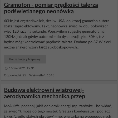
Gramofon - pomiar prędkości talerza
podświetlanego neonówką
60Hz jest częstotliwością sieci w USA, do której gramofon autora
został zaprojektowany. Fakt, neonówka świeci w obu połówkach,
więc 120 razy na sekundę. Poprawiłem sugestię generatora na
120Hz, jednak gdyby autor miał do dyspozycji tylko 60Hz, też
będzie mógł kontrolować prędkość talerza. Dodano po 37 W sieci
można znaleść wzory
tarcz
stroboskopowych...
Początkujący Naprawy
16 Sie 2021 19:31
Odpowiedzi: 25 Wyświetleń: 1545
Budowa elektrowni wiatrowej-
aerodynamika,mechanika,przep
McAuliffe, podepnij jakiś odbiornik energii (np. żarówkę - bo widać,
że świeci*), może do tego mostek Graetza i kondensator i podłącz
jakieś "źródło stałych obrotów" - np. wiertarka na wooooooolnych