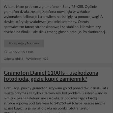
Witam. Mam problem z gramofonem Sony PS-X55. Ogólnie
gramofon działa, została założona nowa igła w wkładce ,
wykonałem kalibracje i ustawiłem nacisk igły za pomocą wagi. A
dzwięk który się wydobywa jest zniekształcony. Obroty
sprawdzałem
tarczą
stroboskopową i są stabilne. Nie wiem czy
słychać na filmiku, ale silnik trochę głośno pracuje. Po skończonej...
Początkujący Naprawy
26 Sty 2025 11:04
Odpowiedzi: 8 Wyświetleń: 429
Gramofon Daniel 1100fs - uszkodzona
fotodioda, gdzie kupić zamiennik?
Gratulacje, piękny gramofon, używam go od ponad dwudziestu lat i
muszę przyznaś że tylko z żarówkami był problem. Zastosowano w
nim tak zwane telefoniczne żarówki, ta podświetlająca
tarczę
stroboskopową pod talerzem to 24V/50mA (chyba jeszcze można
gdzieś kupić), a jej światło pada na polski fototranzystor