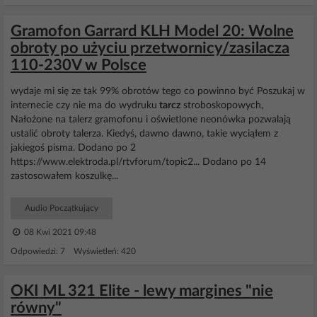
Gramofon Garrard KLH Model 20: Wolne
obroty po użyciu przetwornicy/zasilacza
110-230V w Polsce
wydaje mi się ze tak 99% obrotów tego co powinno być Poszukaj w
internecie czy nie ma do wydruku
tarcz
stroboskopowych,
Nałożone na talerz gramofonu i oświetlone neonówka pozwalają
ustalić obroty talerza. Kiedyś, dawno dawno, takie wyciąłem z
jakiegoś pisma. Dodano po 2
https://www.elektroda.pl/rtvforum/topic2... Dodano po 14
zastosowałem koszulkę...
Audio Początkujący
08 Kwi 2021 09:48
Odpowiedzi: 7 Wyświetleń: 420
OKI ML 321 Elite - lewy margines "nie
równy"