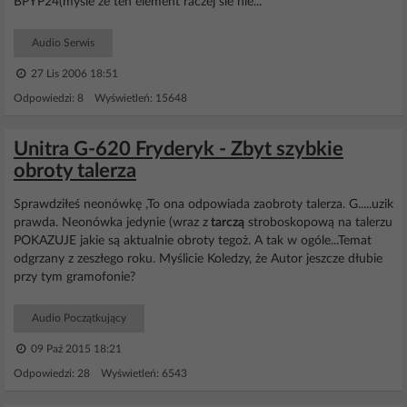
BPYP24(myśle że ten element raczej sie nie...
Audio Serwis
27 Lis 2006 18:51
Odpowiedzi: 8 Wyświetleń: 15648
Unitra G-620 Fryderyk - Zbyt szybkie
obroty talerza
Sprawdziłeś neonówkę ,To ona odpowiada zaobroty talerza. G.....uzik
prawda. Neonówka jedynie (wraz z
tarczą
stroboskopową na talerzu
POKAZUJE jakie są aktualnie obroty tegoż. A tak w ogóle...Temat
odgrzany z zeszłego roku. Myślicie Koledzy, że Autor jeszcze dłubie
przy tym gramofonie?
Audio Początkujący
09 Paź 2015 18:21
Odpowiedzi: 28 Wyświetleń: 6543