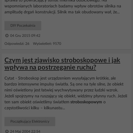
sprawa to powracający temat miernika odbiciowego. Na
wspomnianych laboratoriach badamy wpływ obrotów silnika na
amplitudę drgań konstrukcji. Silnik ma tak obudowany wał, że...
DIY Poczekalnia
04 Gru 2015 09:42
Odpowiedzi: 26 Wyświetleń: 9570
Czym jest zjawisko stroboskopowe i jak
wpływa na postrzeganie ruchu?
Cytat - Stroboskop jest urządzeniem wysyłającym krótkie, ale
bardzo intensywne impulsy światła. Są one na tyle silne, że obiekt
nimi oświetlony jest łatwiej wychwytywany przez ludzki wzrok.
Jeżeli spojrzymy na ruszający się obiekt, widzimy płynny ruch. Jeżeli
ten sam obiekt oświetlimy światłem
stroboskopowym
o
częstotliwości kilku – kilkunastu...
Początkujący Elektronicy
24 Maj 2004 22:54