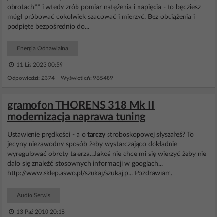
obrotach** i wtedy zrób pomiar natężenia i napięcia - to będziesz
mógł próbować cokolwiek szacować i mierzyć. Bez obciążenia i
podpięte bezpośrednio do...
Energia Odnawialna
11 Lis 2023 00:59
Odpowiedzi: 2374 Wyświetleń: 985489
gramofon THORENS 318 Mk II
modernizacja naprawa tuning
Ustawienie prędkości - a o
tarczy
stroboskopowej słyszałeś? To
jedyny niezawodny sposób żeby wystarczająco dokładnie
wyregulować obroty talerza...Jakoś nie chce mi się wierzyć żeby nie
dało się znaleźć stosownych informacji w googlach...
http://www.sklep.aswo.pl/szukaj/szukaj.p... Pozdrawiam.
Audio Serwis
13 Paź 2010 20:18