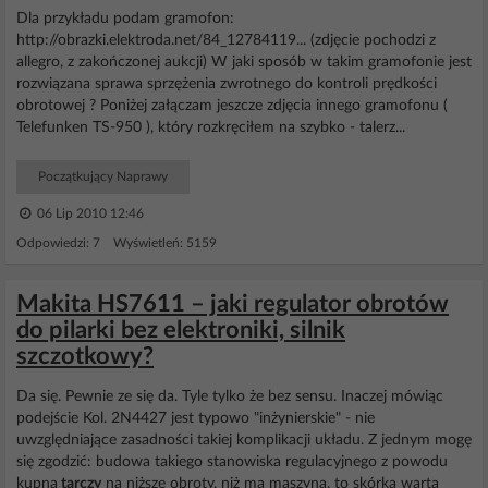
Dla przykładu podam gramofon:
http://obrazki.elektroda.net/84_12784119... (zdjęcie pochodzi z
allegro, z zakończonej aukcji) W jaki sposób w takim gramofonie jest
rozwiązana sprawa sprzężenia zwrotnego do kontroli prędkości
obrotowej ? Poniżej załączam jeszcze zdjęcia innego gramofonu (
Telefunken TS-950 ), który rozkręciłem na szybko - talerz...
Początkujący Naprawy
06 Lip 2010 12:46
Odpowiedzi: 7 Wyświetleń: 5159
Makita HS7611 – jaki regulator obrotów
do pilarki bez elektroniki, silnik
szczotkowy?
Da się. Pewnie ze się da. Tyle tylko że bez sensu. Inaczej mówiąc
podejście Kol. 2N4427 jest typowo "inżynierskie" - nie
uwzględniające zasadności takiej komplikacji układu. Z jednym mogę
się zgodzić: budowa takiego stanowiska regulacyjnego z powodu
kupna
tarczy
na niższe obroty, niż ma maszyna, to skórka warta