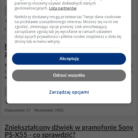
partnerzy możemy używać dokładnych danych
geolokalizacyjnych.
Lista partnerów
Drukarki, ksero Profesjonalne
Niektórzy dostawcy mogą przetwarzać Twoje dane osobowe
na podstawie uzasadnionego interesu. Możesz się na to nie
15 Lis 2006 21:28
zgodzić, zmieniając opcje poniżej. Link umożliwiający
Odpowiedzi: 6 Wyświetleń: 2257
zarządzanie zgodą lub jej wycofanie w ramach ustawień
dotyczących prywatności i plików cookie znajdziesz u dołu tej
strony lub w menu witryny.
hp 840 wciaga kartke drukuje 2 rzedy
znakow i staje
Akceptuję
Wyczyść jeszcze po lewej stronie okrągłą
tarczę
stroboskopową i jej
czujnik. Być może tam coś się przybrudziło. Ale najprędzej będzie to
Odrzuć wszystko
wina tuszu.
Zarządzaj opcjami
Drukarki, ksero Profesjonalne
27 Paź 2004 19:35
Odpowiedzi: 17 Wyświetleń: 1902
Zniekształcony dźwięk w gramofonie Sony
PS-X55 - co sprawdzić?