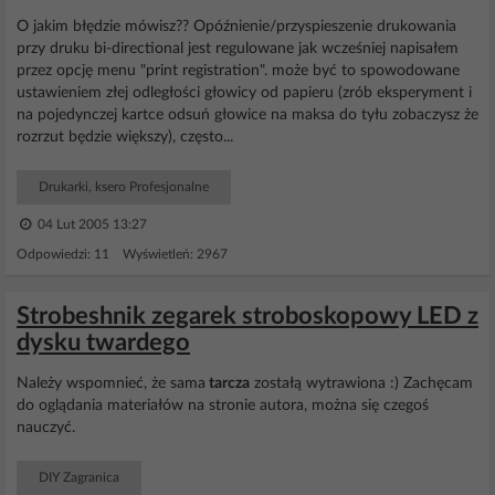
O jakim błędzie mówisz?? Opóźnienie/przyspieszenie drukowania
przy druku bi-directional jest regulowane jak wcześniej napisałem
przez opcję menu "print registration". może być to spowodowane
ustawieniem złej odległości głowicy od papieru (zrób eksperyment i
na pojedynczej kartce odsuń głowice na maksa do tyłu zobaczysz że
rozrzut będzie większy), często...
Drukarki, ksero Profesjonalne
04 Lut 2005 13:27
Odpowiedzi: 11 Wyświetleń: 2967
Strobeshnik zegarek stroboskopowy LED z
dysku twardego
Należy wspomnieć, że sama
tarcza
zostałą wytrawiona :) Zachęcam
do oglądania materiałów na stronie autora, można się czegoś
nauczyć.
DIY Zagranica