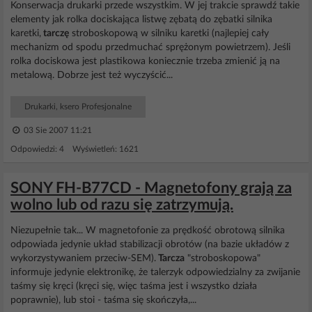
Konserwacja drukarki przede wszystkim. W jej trakcie sprawdź takie
elementy jak rolka dociskająca listwę zębatą do zębatki silnika
karetki,
tarczę
stroboskopową w silniku karetki (najlepiej cały
mechanizm od spodu przedmuchać sprężonym powietrzem). Jeśli
rolka dociskowa jest plastikowa koniecznie trzeba zmienić ją na
metalową. Dobrze jest też wyczyścić...
Drukarki, ksero Profesjonalne
03 Sie 2007 11:21
Odpowiedzi: 4 Wyświetleń: 1621
SONY FH-B77CD - Magnetofony grają za
wolno lub od razu się zatrzymują.
Niezupełnie tak... W magnetofonie za prędkość obrotową silnika
odpowiada jedynie układ stabilizacji obrotów (na bazie układów z
wykorzystywaniem przeciw-SEM).
Tarcza
"stroboskopowa"
informuje jedynie elektronikę, że talerzyk odpowiedzialny za zwijanie
taśmy się kręci (kręci się, więc taśma jest i wszystko działa
poprawnie), lub stoi - taśma się skończyła,...