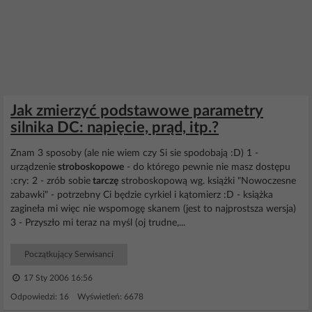
Jak zmierzyć podstawowe parametry
silnika DC: napięcie, prąd, itp.?
Znam 3 sposoby (ale nie wiem czy Si sie spodobają :D) 1 -
urządzenie
stroboskopowe
- do którego pewnie nie masz dostępu
:cry: 2 - zrób sobie
tarczę
stroboskopową wg. książki "Nowoczesne
zabawki" - potrzebny Ci będzie cyrkiel i kątomierz :D - książka
zagineła mi więc nie wspomogę skanem (jest to najprostsza wersja)
3 - Przyszło mi teraz na myśl (oj trudne,...
Początkujący Serwisanci
17 Sty 2006 16:56
Odpowiedzi: 16 Wyświetleń: 6678