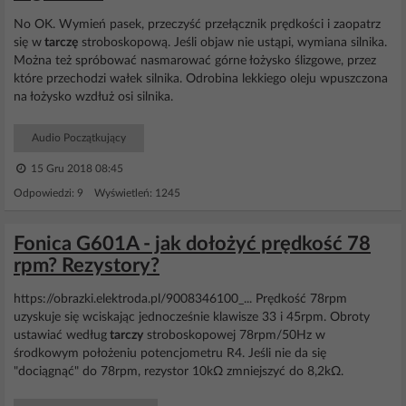
No OK. Wymień pasek, przeczyść przełącznik prędkości i zaopatrz
się w
tarczę
stroboskopową. Jeśli objaw nie ustąpi, wymiana silnika.
Można też spróbować nasmarować górne łożysko ślizgowe, przez
które przechodzi wałek silnika. Odrobina lekkiego oleju wpuszczona
na łożysko wzdłuż osi silnika.
Audio Początkujący
15 Gru 2018 08:45
Odpowiedzi: 9 Wyświetleń: 1245
Fonica G601A - jak dołożyć prędkość 78
rpm? Rezystory?
https://obrazki.elektroda.pl/9008346100_... Prędkość 78rpm
uzyskuje się wciskając jednocześnie klawisze 33 i 45rpm. Obroty
ustawiać według
tarczy
stroboskopowej 78rpm/50Hz w
środkowym położeniu potencjometru R4. Jeśli nie da się
"dociągnąć" do 78rpm, rezystor 10kΩ zmniejszyć do 8,2kΩ.