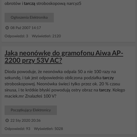
obrotów i
tarczą
stroboskopową narcyz5
Ogłoszenia Elektronika
08 Paź 2007 14:17
Odpowiedzi: 3 Wyświetleń: 2120
Jaką neonówkę do gramofonu Aiwa AP-
2200 przy 53V AC?
Dioda powoduje, że neonówka odpala 50 a nie 100 razy na
sekundę, i tak jest odpowiednio obliczona podziałka
tarczy
stroboskopowej. Neonówka świeci tylko przez ok. 20 % czasu
sinusa, i te krótkie błyski powodują ostry obraz na
tarczy
. Kolego
maciek.mr Znalazłeś 100 V?
Początkujący Elektronicy
22 Sty 2020 20:36
Odpowiedzi: 93 Wyświetleń: 5028