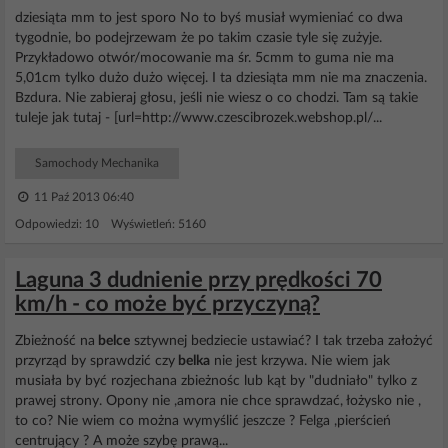
dziesiąta mm to jest sporo No to byś musiał wymieniać co dwa
tygodnie, bo podejrzewam że po takim czasie tyle się zużyje.
Przykładowo otwór/mocowanie ma śr. 5cmm to guma nie ma
5,01cm tylko dużo dużo więcej. I ta dziesiąta mm nie ma znaczenia.
Bzdura. Nie zabieraj głosu, jeśli nie wiesz o co chodzi. Tam są takie
tuleje jak tutaj - [url=http://www.czescibrozek.webshop.pl/...
Samochody Mechanika
11 Paź 2013 06:40
Odpowiedzi: 10 Wyświetleń: 5160
Laguna 3 dudnienie przy prędkości 70
km/h - co może być przyczyną?
Zbieżność na
belce
sztywnej bedziecie ustawiać? I tak trzeba założyć
przyrząd by sprawdzić czy
belka
nie jest krzywa. Nie wiem jak
musiała by być rozjechana zbieżnośc lub kąt by "dudniało" tylko z
prawej strony. Opony nie ,amora nie chce sprawdzać, łożysko nie ,
to co? Nie wiem co można wymyślić jeszcze ? Felga ,pierścień
centrujący ? A może szybę prawą...