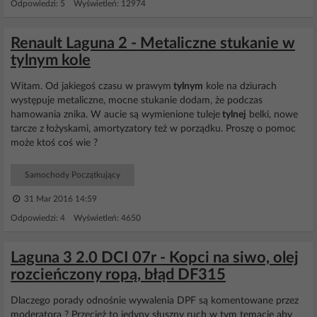
Odpowiedzi: 5 Wyświetleń: 12974
Renault Laguna 2 - Metaliczne stukanie w
tylnym kole
Witam. Od jakiegoś czasu w prawym
tylnym
kole na dziurach
występuje metaliczne, mocne stukanie dodam, że podczas
hamowania znika. W aucie są wymienione tuleje
tylnej
belki, nowe
tarcze z łożyskami, amortyzatory też w porządku. Proszę o pomoc
może ktoś coś wie ?
Samochody Początkujący
31 Mar 2016 14:59
Odpowiedzi: 4 Wyświetleń: 4650
Laguna 3 2.0 DCI 07r - Kopci na siwo, olej
rozcieńczony ropą, błąd DF315
Dlaczego porady odnośnie wywalenia DPF są komentowane przez
moderatora ? Przecież to jedyny słuszny ruch w tym temacie aby