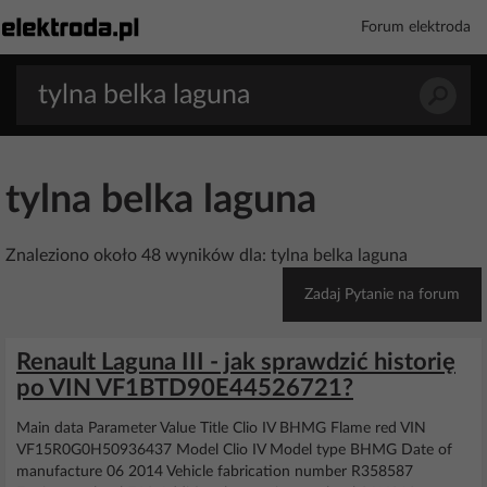
Forum elektroda
tylna belka laguna
Znaleziono około 48 wyników dla: tylna belka laguna
Zadaj Pytanie na forum
Renault Laguna III - jak sprawdzić historię
po VIN VF1BTD90E44526721?
Main data Parameter Value Title Clio IV BHMG Flame red VIN
VF15R0G0H50936437 Model Clio IV Model type BHMG Date of
manufacture 06 2014 Vehicle fabrication number R358587