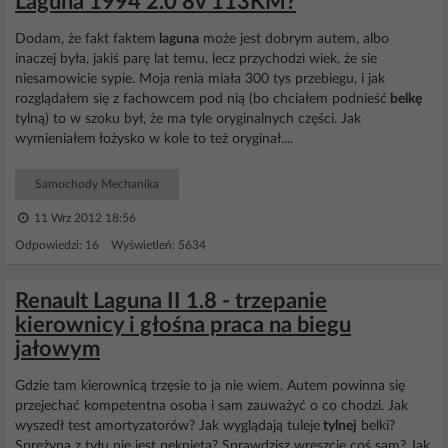
Laguna 1994 2.0 8v 113KM?
Dodam, że fakt faktem
laguna
może jest dobrym autem, albo
inaczej była, jakiś parę lat temu, lecz przychodzi wiek, że sie
niesamowicie sypie. Moja renia miała 300 tys przebiegu, i jak
rozglądałem się z fachowcem pod nią (bo chciałem podnieść
belkę
tylną) to w szoku był, że ma tyle oryginalnych części. Jak
wymieniałem łożysko w kole to też oryginał....
Samochody Mechanika
11 Wrz 2012 18:56
Odpowiedzi: 16 Wyświetleń: 5634
Renault Laguna II 1.8 - trzepanie
kierownicy i głośna praca na biegu
jałowym
Gdzie tam kierownicą trzęsie to ja nie wiem. Autem powinna się
przejechać kompetentna osoba i sam zauważyć o co chodzi. Jak
wyszedł test amortyzatorów? Jak wyglądają tuleje
tylnej
belki?
Sprężyna z tyłu nie jest pęknięta? Sprawdzisz wreszcie coś sam? Jak