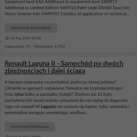
Equipment level EA2 Additional to equipment level SAN913
Additional to Limited Edition SAN513 Paint code OV460 Seat trim
Velour Interior trim HARM01 Country of application of technical...
Samochody Eksploatacja
05 Paź 2024 15:48
Odpowiedzi: 99 Wyświetleń: 11952
Renault Laguna II - Samochód po dwóch
zbieżnościach i dalej ściąga
A bierzesz poprawkę na pochyłość jezdni po której jedziesz?
Ciśnienie w oponach ustawione, hamulce nie trzymają któregoś
koła,
tylna
belka w porządku (tuleje)? Dodano po 12 Kąty
pochylenia kół raczej zostały ustawione bo nie sądzę że diagnosta
tego nie ustawił W
Lagunie
nie ustawia się kątów, tylko sprawdza i
ewentualnie koryguje wymieniając wadliwe...
Samochody Mechanika