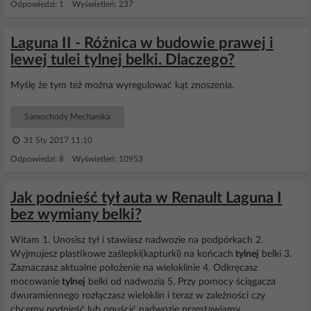
Odpowiedzi: 1 Wyświetleń: 237
Laguna II - Różnica w budowie prawej i
lewej tulei tylnej belki. Dlaczego?
Myślę że tym też można wyregulować kąt znoszenia.
Samochody Mechanika
31 Sty 2017 11:10
Odpowiedzi: 8 Wyświetleń: 10953
Jak podnieść tył auta w Renault Laguna I
bez wymiany belki?
Witam 1. Unosisz tył i stawiasz nadwozie na podpórkach 2.
Wyjmujesz plastikowe zaślepki(kapturki) na końcach
tylnej
belki 3.
Zaznaczasz aktualne położenie na wieloklinie 4. Odkręcasz
mocowanie
tylnej
belki od nadwozia 5. Przy pomocy ściągacza
dwuramiennego rozłączasz wieloklin i teraz w zależności czy
chcemy podnieść lub opuścić nadwozie przestawiamy...