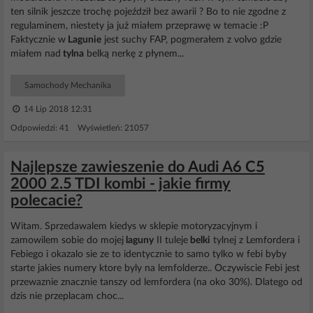
ten silnik jeszcze trochę pojeździł bez awarii ? Bo to nie zgodne z
regulaminem, niestety ja już miałem przeprawę w temacie :P
Faktycznie w
Lagunie
jest suchy FAP, pogmerałem z volvo gdzie
miałem nad
tylna
belką nerkę z płynem...
Samochody Mechanika
14 Lip 2018 12:31
Odpowiedzi: 41 Wyświetleń: 21057
Najlepsze zawieszenie do Audi A6 C5
2000 2.5 TDI kombi - jakie firmy
polecacie?
Witam. Sprzedawalem kiedys w sklepie motoryzacyjnym i
zamowilem sobie do mojej
laguny
II tuleje
belki
tylnej z Lemfordera i
Febiego i okazalo sie ze to identycznie to samo tylko w febi byby
starte jakies numery ktore byly na lemfolderze.. Oczywiscie Febi jest
przewaznie znacznie tanszy od lemfordera (na oko 30%). Dlatego od
dzis nie przeplacam choc...