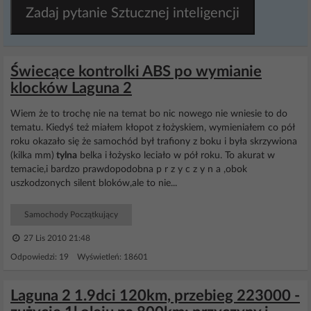
Zadaj pytanie Sztucznej inteligencji
Świecące kontrolki ABS po wymianie
klocków Laguna 2
Wiem że to trochę nie na temat bo nic nowego nie wniesie to do
tematu. Kiedyś też miałem kłopot z łożyskiem, wymieniałem co pół
roku okazało się że samochód był trafiony z boku i była skrzywiona
(kilka mm)
tylna
belka i łożysko leciało w pół roku. To akurat w
temacie,i bardzo prawdopodobna p r z y c z y n a ,obok
uszkodzonych silent bloków,ale to nie...
Samochody Początkujący
27 Lis 2010 21:48
Odpowiedzi: 19 Wyświetleń: 18601
Laguna 2 1.9dci 120km, przebieg 223000 -