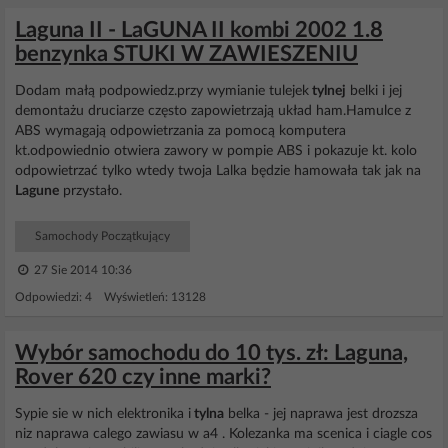
Laguna II - LaGUNA II kombi 2002 1.8
benzynka STUKI W ZAWIESZENIU
Dodam małą podpowiedz.przy wymianie tulejek
tylnej
belki i jej
demontażu druciarze często zapowietrzają układ ham.Hamulce z
ABS wymagają odpowietrzania za pomocą komputera
kt.odpowiednio otwiera zawory w pompie ABS i pokazuje kt. kolo
odpowietrzać tylko wtedy twoja Lalka będzie hamowała tak jak na
Lagune
przystało.
Samochody Początkujący
27 Sie 2014 10:36
Odpowiedzi: 4 Wyświetleń: 13128
Wybór samochodu do 10 tys. zł: Laguna,
Rover 620 czy inne marki?
Sypie sie w nich elektronika i
tylna
belka - jej naprawa jest drozsza
niz naprawa calego zawiasu w a4 . Kolezanka ma scenica i ciagle cos