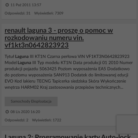
11 Paź 2011 13:57
Odpowiedzi: 31 Wyświetleń: 7309
renault laguna 3 - proszę o pomoc w
rozkodowaniu numeru vin.
vf1kt3n0642823923
Tytuł
Laguna
III KT1N Czarna perłowa VIN VF1KT3N0642823923
Model
Laguna
III Typ modelu KT1N Data produkcji 01 2010 Numer
produkcji pojazdu S063425 Poziom wyposażenia EA5 Dodatkowo
do poziomu wyposażenia SAN913 Dodatek do limitowanej edycji
EVO Kod lakieru TECNG Tapicerka siedziska Skóra Wykończenie
wnętrza HARM02 Kraj zastosowania przepisów technicznych...
Samochody Eksploatacja
08 Lis 2020 16:20
Odpowiedzi: 2 Wyświetleń: 1722
Laguna 2: Programowanie karty Auto-lock