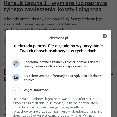
Renault Laguna 1 - wymiana lub naprawa
tylnego zawieszenia, koszty i diagnoza
Albo pękł drążek skrętny, albo obrobił się frez/gniazdo na jego
końcu. Tak, czy inaczej naprawa warsztatowa.
[url=http://www.franceautoservice.pl/nap...
elektroda.pl
Samochody Początkujący
elektroda.pl prosi Cię o zgodę na wykorzystanie
11 Wrz 2012 21:55
Twoich danych osobowych w tych celach:
Odpowiedzi: 5 Wyświetleń: 4098
Spersonalizowane reklamy i treści, pomiar reklam i
treści, badanie odbiorców i ulepszanie usług
Renault Laguna 2 1,9dci - Zarzucanie tyłem
Przechowywanie informacji na urządzeniu lub dostęp
podczas hamowania laguna 2
do nich
Tuleje
tylnej
belki do sprawdzenia.
Więcej informacji
Twoje dane osobowe będą przetwarzane, a informacje
Samochody Początkujący
z Twojego urządzenia (pliki cookie, unikalne identyfikatory
i inne dane o urządzeniu) mogą być wyświetlane
11 Mar 2018 21:34
i przechowywane przez 201 partnerów lub udostępniane im.
Mogą też być wykorzystywane przez tę witrynę. My i nasi
Odpowiedzi: 6 Wyświetleń: 795