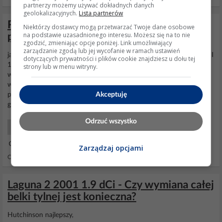
partnerzy możemy używać dokładnych danych
geolokalizacyjnych.
Lista partnerów
Renault Laguna II - Opinie osób
Niektórzy dostawcy mogą przetwarzać Twoje dane osobowe
na podstawie uzasadnionego interesu. Możesz się na to nie
posiadających to auto.
zgodzić, zmieniając opcje poniżej. Link umożliwiający
zarządzanie zgodą lub jej wycofanie w ramach ustawień
ja osobiście posiadam i peugeota 406 2.0 HDi 110 2001r i
Lagune
II
dotyczących prywatności i plików cookie znajdziesz u dołu tej
1.9 dCi 120 2001r . Auta bardzo wygodne, odrazu mówię że
strony lub w menu witryny.
wygodniejsze od passata. Z awaryjnościa to niestety mam problem
w
lagunie
np. przepalający się notorycznie panel klimatronica,
Akceptuję
przestajacy dzialac licznik, rozwarstwiona przednia szyba oraz
grajaca
tylna
belka. Peugeot odpukac...
Odrzuć wszystko
Samochody Eksploatacja
25 Lis 2012 14:10
Zarządzaj opcjami
Odpowiedzi: 13 Wyświetleń: 50451
Laguna 2 2001 1.9 dCi - Czy wymiana całej
belki tylnej jest konieczna?
Hutchinson najlepszy,