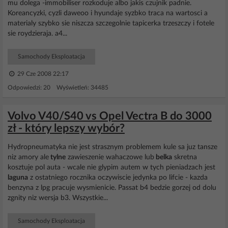
mu dolega -immobiliser rozkoduje albo jakis czujnik padnie.
Koreancyzki, cyzli daweoo i hyundaje syzbko traca na wartosci a
materialy szybko sie niszcza szczegolnie tapicerka trzeszczy i fotele
sie roydzieraja. a4...
Samochody Eksploatacja
29 Cze 2008 22:17
Odpowiedzi: 20 Wyświetleń: 34485
Volvo V40/S40 vs Opel Vectra B do 3000
zł - który lepszy wybór?
Hydropneumatyka nie jest strasznym problemem kule sa juz tansze
niz amory ale
tylne
zawieszenie wahaczowe lub
belka
skretna
kosztuje pol auta - wcale nie glypim autem w tych pieniadzach jest
laguna
z ostatniego rocznika oczywiscie jedynka po lifcie - kazda
benzyna z lpg pracuje wysmienicie. Passat b4 bedzie gorzej od dolu
zgnity niz wersja b3. Wszystkie...
Samochody Eksploatacja