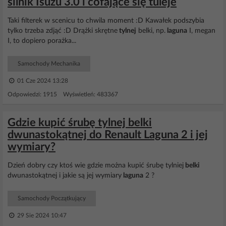
silnik Isuzu 3.0 i cofające się tuleje
Taki filterek w scenicu to chwila moment :D Kawałek podszybia
tylko trzeba zdjąć :D Drążki skrętne
tylnej
belki, np.
laguna
I, megan
I, to dopiero porażka...
Samochody Mechanika
01 Cze 2024 13:28
Odpowiedzi: 1915 Wyświetleń: 483367
Gdzie kupić śrubę tylnej belki
dwunastokątnej do Renault Laguna 2 i jej
wymiary?
Dzień dobry czy ktoś wie gdzie można kupić śrubę tylniej
belki
dwunastokątnej i jakie są jej wymiary
laguna
2 ?
Samochody Początkujący
29 Sie 2024 10:47