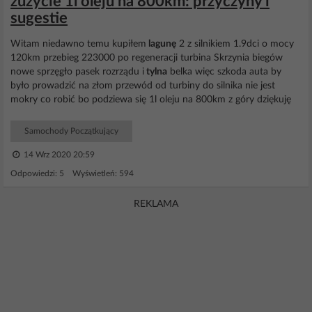
zużycie 1l oleju na 800km: przyczyny i
sugestie
Witam niedawno temu kupiłem
lagunę
2 z silnikiem 1.9dci o mocy
120km przebieg 223000 po regeneracji turbina Skrzynia biegów
nowe sprzęgło pasek rozrządu i
tylna
belka więc szkoda auta by
było prowadzić na złom przewód od turbiny do silnika nie jest
mokry co robić bo podziewa się 1l oleju na 800km z góry dziękuję
Samochody Początkujący
14 Wrz 2020 20:59
Odpowiedzi: 5 Wyświetleń: 594
REKLAMA