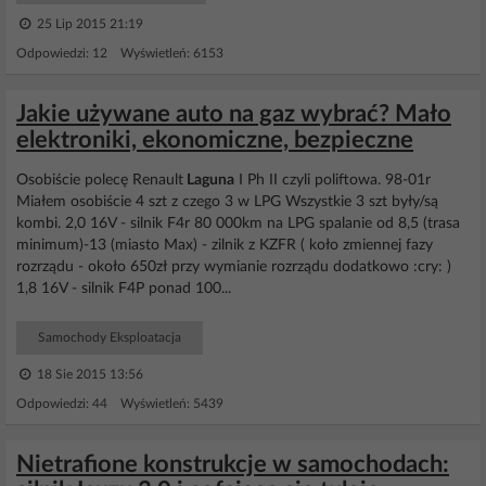
25 Lip 2015 21:19
Odpowiedzi: 12 Wyświetleń: 6153
Jakie używane auto na gaz wybrać? Mało
elektroniki, ekonomiczne, bezpieczne
Osobiście polecę Renault
Laguna
I Ph II czyli poliftowa. 98-01r
Miałem osobiście 4 szt z czego 3 w LPG Wszystkie 3 szt były/są
kombi. 2,0 16V - silnik F4r 80 000km na LPG spalanie od 8,5 (trasa
minimum)-13 (miasto Max) - zilnik z KZFR ( koło zmiennej fazy
rozrządu - około 650zł przy wymianie rozrządu dodatkowo :cry: )
1,8 16V - silnik F4P ponad 100...
Samochody Eksploatacja
18 Sie 2015 13:56
Odpowiedzi: 44 Wyświetleń: 5439
Nietrafione konstrukcje w samochodach: