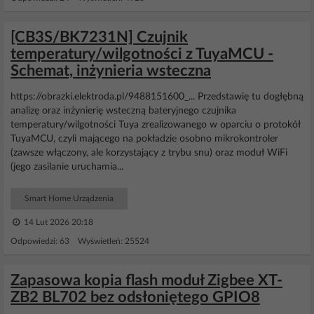
[CB3S/BK7231N] Czujnik
temperatury/wilgotności z TuyaMCU -
Schemat, inżynieria wsteczna
https://obrazki.elektroda.pl/9488151600_... Przedstawię tu dogłębną
analizę oraz inżynierię wsteczną bateryjnego czujnika
temperatury/wilgotności Tuya zrealizowanego w oparciu o protokół
TuyaMCU, czyli mającego na pokładzie osobno mikrokontroler
(zawsze włączony, ale korzystający z trybu snu) oraz moduł WiFi
(jego zasilanie uruchamia...
Smart Home Urządzenia
14 Lut 2026 20:18
Odpowiedzi: 63 Wyświetleń: 25524
Zapasowa kopia flash moduł Zigbee XT-
ZB2 BL702 bez odsłoniętego GPIO8