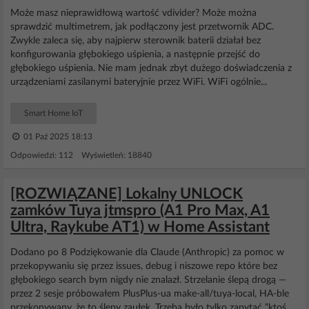
Może masz nieprawidłową wartość vdivider? Może można
sprawdzić multimetrem, jak podłączony jest przetwornik ADC.
Zwykle zaleca się, aby najpierw sterownik baterii działał bez
konfigurowania głębokiego uśpienia, a następnie przejść do
głębokiego uśpienia. Nie mam jednak zbyt dużego doświadczenia z
urządzeniami zasilanymi bateryjnie przez WiFi. WiFi ogólnie...
Smart Home IoT
01 Paź 2025 18:13
Odpowiedzi: 112 Wyświetleń: 18840
[ROZWIĄZANE] Lokalny UNLOCK
zamków Tuya jtmspro (A1 Pro Max, A1
Ultra, Raykube AT1) w Home Assistant
Dodano po 8 Podziękowanie dla Claude (Anthropic) za pomoc w
przekopywaniu się przez issues, debug i niszowe repo które bez
głębokiego search bym nigdy nie znalazł. Strzelanie ślepą drogą —
przez 2 sesje próbowałem PlusPlus-ua make-all/tuya-local, HA-ble
przekonywany, że to ślepy zaułek. Trzeba było tylko zapytać “ktoś