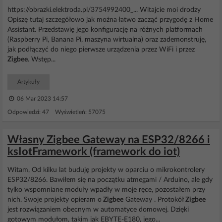
https://obrazki.elektroda.pl/3754992400_... Witajcie moi drodzy
Opiszę tutaj szczegółowo jak można łatwo zacząć przygodę z Home
Assistant. Przedstawię jego konfigurację na różnych platformach
(Raspberry Pi, Banana Pi, maszyna wirtualna) oraz zademonstruję,
jak podłączyć do niego pierwsze urządzenia przez WiFi i przez
Zigbee
. Wstęp...
Artykuły
06 Mar 2023 14:57
Odpowiedzi: 47 Wyświetleń: 57075
Własny Zigbee Gateway na ESP32/8266 i
ksIotFramework (framework do iot)
Witam, Od kilku lat buduję projekty w oparciu o mikrokontrolery
ESP32/8266. Bawiłem się na początku atmegami / Arduino, ale gdy
tylko wspomniane moduły wpadły w moje ręce, pozostałem przy
nich. Swoje projekty opieram o
Zigbee
Gateway . Protokół
Zigbee
jest rozwiązaniem obecnym w automatyce domowej. Dzięki
gotowym modułom, takim jak EBYTE-E180, jego...