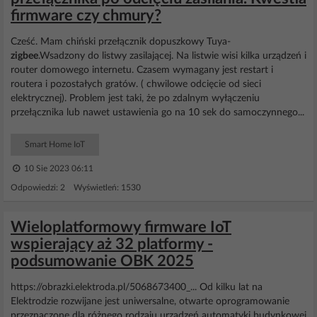
firmware czy chmury?
Cześć. Mam chiński przełącznik dopuszkowy Tuya-
zigbee
.Wsadzony do listwy zasilającej. Na listwie wisi kilka urządzeń i
router domowego internetu. Czasem wymagany jest restart i
routera i pozostałych gratów. ( chwilowe odcięcie od sieci
elektrycznej). Problem jest taki, że po zdalnym wyłączeniu
przełącznika lub nawet ustawienia go na 10 sek do samoczynnego...
Smart Home IoT
10 Sie 2023 06:11
Odpowiedzi: 2 Wyświetleń: 1530
Wieloplatformowy firmware IoT
wspierający aż 32 platformy -
podsumowanie OBK 2025
https://obrazki.elektroda.pl/5068673400_... Od kilku lat na
Elektrodzie rozwijane jest uniwersalne, otwarte oprogramowanie
przeznaczone dla różnego rodzaju urządzeń automatyki budynkowej