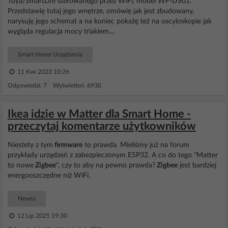
Tuya/SmartLife sterowanego przez WiFi, model WF-DS01.
Przedstawię tutaj jego wnętrze, omówię jak jest zbudowany,
narysuję jego schemat a na koniec pokażę też na oscyloskopie jak
wygląda regulacja mocy triakiem....
Smart Home Urządzenia
11 Kwi 2023 10:26
Odpowiedzi: 7 Wyświetleń: 6930
Ikea idzie w Matter dla Smart Home -
przeczytaj komentarze użytkowników
Niestety z tym
firmware
to prawda. Mieliśmy już na forum
przykłady urządzeń z zabezpieczonym ESP32. A co do tego "Matter
to nowe
Zigbee
", czy to aby na pewno prawda?
Zigbee
jest bardziej
energooszczędne niż WiFi.
Newsy
12 Lip 2025 19:30