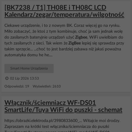
[BK7238 / T1] TH08E i TH08C LCD
Kalendarz/zegar/temperatura/wilgotność
Ciekawe urządzenie, i to z nowym BK. Coraz więcej go na rynku.
Miło zobaczyć, że ktoś z tym kombinuje, choć ja sam jednak wolę
do zasilanych bateryjnie urządzeń użyć
Zigbee
, WiFi uwielbiam do
tych zasilanych z sieci. Tak wiem że
ZigBee
lepiej się sprawdza przy
takim sprzęcie... ...choć to jest bardziej zabawa niż jakaś poważna
automatyka domu he he....
Smart Home Urządzenia
02 Lip 2026 13:53
Odpowiedzi: 19 Wyświetleń: 2610
Włącznik/ściemniacz WF-DS01
SmartLife/Tuya WiFi do puszki - schemat
https://obrazki.elektroda.pl/3980833600_... Witajcie moi drodzy.
Zapraszam na krótki test włącznika/ściemniacza do puszki