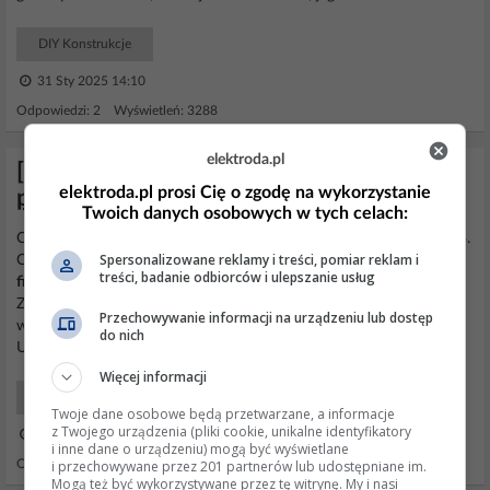
DIY Konstrukcje
31 Sty 2025 14:10
Odpowiedzi: 2 Wyświetleń: 3288
elektroda.pl
[ZIGBEE] Gniazdko Zigbee 20A z
elektroda.pl prosi Cię o zgodę na wykorzystanie
pomiarem energii (Tuya TS011F_plug_3)
Twoich danych osobowych w tych celach:
Cóż, wygląda na to, że zrobili kiepski
firmware
dla LC-P622ZB2S-P3.
Spersonalizowane reklamy i treści, pomiar reklam i
Czy ktoś próbował zdobyć UART, zmienić
firmware
, zmienić
treści, badanie odbiorców i ulepszanie usług
firmware
na inny? Moje wtyczki zgłaszają co następuje: TS011F
Zigbee-Hersteller _TZ3000_5f43h46b Beschreibung Inteligentna
Przechowywanie informacji na urządzeniu lub dostęp
wtyczka (z monitorowaniem zasilania przez odpytywanie)
do nich
Unterstützungsstatus Firmware-Datum 20210625
Firmware
...
Więcej informacji
Smart Home Urządzenia
Twoje dane osobowe będą przetwarzane, a informacje
z Twojego urządzenia (pliki cookie, unikalne identyfikatory
17 Wrz 2025 08:15
i inne dane o urządzeniu) mogą być wyświetlane
i przechowywane przez 201 partnerów lub udostępniane im.
Odpowiedzi: 12 Wyświetleń: 2925
Mogą też być wykorzystywane przez tę witrynę. My i nasi