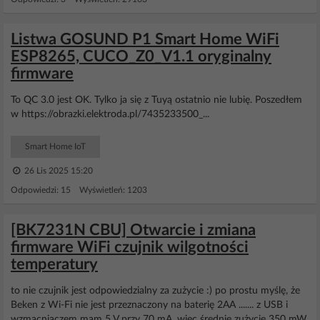
Listwa GOSUND P1 Smart Home WiFi
ESP8265, CUCO_Z0_V1.1 oryginalny
firmware
To QC 3.0 jest OK. Tylko ja się z Tuyą ostatnio nie lubię. Poszedłem
w https://obrazki.elektroda.pl/7435233500_...
Smart Home IoT
26 Lis 2025 15:20
Odpowiedzi: 15 Wyświetleń: 1203
[BK7231N CBU] Otwarcie i zmiana
firmware WiFi czujnik wilgotności
temperatury
to nie czujnik jest odpowiedzialny za zużycie :) po prostu myślę, że
Beken z Wi-Fi nie jest przeznaczony na baterię 2AA ....... z USB i
wzmacniaczem mam 5 V przy 70 mA, więc średnie zużycie 350 mW