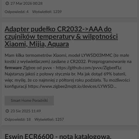
27 Mar 2026 00:28
Odpowiedzi: 4 Wyświetleń: 1239
Adapter pudełko CR2032->AAA do
czujników temperatury & wilgotności
Xiaomi, Mijia, Aquara
Mam kilka termometrów Xiaomi, model LYWSD03MMC (te małe
kostki z wyświetlaczem) zasilane z CR2032. Przeprogramowanie na
firmware
Zigbee od pvvx - https://github.com/pvvx/ZigbeeTLc
Najstarszy jakoś z połowy stycznia br. Ma jak dotąd 69% baterii,
więc myślę, że co najmniej z półtorej roku podziała. Tu możliwości
konfiguracji https://www.zigbee2mqtt.io/devices/LYWSD...
Smart Home Poradniki
23 Sie 2025 11:49
Odpowiedzi: 18 Wyświetleń: 1257
Eswin ECR6600 - nota katalogowa,