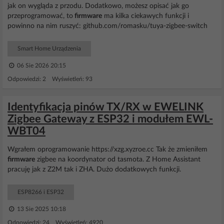
jak on wygląda z przodu. Dodatkowo, możesz opisać jak go
przeprogramować, to
firmware
ma kilka ciekawych funkcji i
powinno na nim ruszyć: github.com/romasku/tuya-zigbee-switch
Smart Home Urządzenia
06 Sie 2026 20:15
Odpowiedzi: 2 Wyświetleń: 93
Identyfikacja pinów TX/RX w EWELINK
Zigbee Gateway z ESP32 i modułem EWL-
WBT04
Wgrałem oprogramowanie https://xzg.xyzroe.cc Tak że zmieniłem
firmware
zigbee na koordynator od tasmota. Z Home Assistant
pracuję jak z Z2M tak i ZHA. Dużo dodatkowych funkcji.
ESP8266 i ESP32
13 Sie 2025 10:18
Odpowiedzi: 24 Wyświetleń: 4920