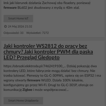
lmk jaki kierunek działania Zachowaj oba floadery, ponieważ
firmware
BL602 jest zbudowany z myślą o 40m xtal.
Smart Home IoT
24 Maj 2026 21:32
Odpowiedzi: 33 Wyświetleń: 7272
Jaki kontroler WS2812 do pracy bez
chmury? Jaki kontroler PWM dla paska
LED? Przegląd Gledopto
https://obrazki.elektroda.pl/7462419100_... Dzisiaj pokazuję dwa
kontrolery LED, które fabrycznie mogą działać bez chmury. Nie
trzeba lutować. Pierwszy to GL-C-309WL, opiera się on ESP32 i ma
wgrany otwarty
firmware
WLED. Działa 100% lokalnie,
konfigurujemy go przez Wi-Fi. Drugi to GL-C-301P, oferuje on
komunikację
Zigbee
i może współpracować...
Smart Home Urządzenia