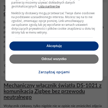
partnerzy możemy używać dokładnych danych
geolokalizacyjnych.
Lista partnerów
Termostat E25-230B i eksperymenty z
obsługą Zigbee w Pythonie przez CC2531
Niektórzy dostawcy mogą przetwarzać Twoje dane osobowe
na podstawie uzasadnionego interesu. Możesz się na to nie
zgodzić, zmieniając opcje poniżej. Link umożliwiający
https://obrazki.elektroda.pl/8548987800_... E25-230B to
zarządzanie zgodą lub jej wycofanie w ramach ustawień
programowalny regulator temperatury przeznaczony do ogrzewania
dotyczących prywatności i plików cookie znajdziesz u dołu tej
strony lub w menu witryny.
podłogowego lub grzejnikowego. Montowany jest natynkowo i
oferuje czytelny wyświetlacz LCD oraz przyciski, którymi można
zmienić nastawę grzania. Dodatkowo posiada też komunikację
Akceptuję
radiową 868MHz oraz
ZigBee
i jest...
Smart Home Urządzenia
Odrzuć wszystko
02 Lip 2026 14:57
Zarządzaj opcjami
Odpowiedzi: 4 Wyświetleń: 891
Mechaniczny włącznik światła DS-1021 z
komunikacją Zigbee bez przewodu
neutralnego
Wyłącznik ciekawy, tylko nigdzie nie w opisie nie zmieściłeś zdjęcia