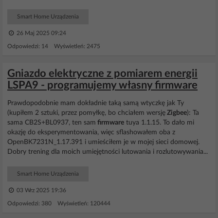
Smart Home Urządzenia
26 Maj 2025 09:24
Odpowiedzi: 14 Wyświetleń: 2475
Gniazdo elektryczne z pomiarem energii
LSPA9 - programujemy własny firmware
Prawdopodobnie mam dokładnie taką samą wtyczkę jak Ty
(kupiłem 2 sztuki, przez pomyłkę, bo chciałem wersję
Zigbee
): Ta
sama CB2S+BL0937, ten sam
firmware
tuya 1.1.15. To dało mi
okazję do eksperymentowania, więc sflashowałem oba z
OpenBK7231N_1.17.391 i umieściłem je w mojej sieci domowej.
Dobry trening dla moich umiejętności lutowania i rozlutowywania...
Smart Home Urządzenia
03 Wrz 2025 19:36
Odpowiedzi: 380 Wyświetleń: 120444