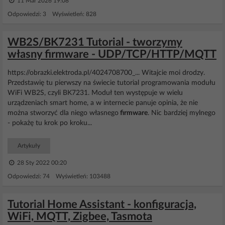
11 Mar 2026 19:08
Odpowiedzi: 3 Wyświetleń: 828
WB2S/BK7231 Tutorial - tworzymy
własny firmware - UDP/TCP/HTTP/MQTT
https://obrazki.elektroda.pl/4024708700_... Witajcie moi drodzy.
Przedstawię tu pierwszy na świecie tutorial programowania modułu
WiFi WB2S, czyli BK7231. Moduł ten występuje w wielu
urządzeniach smart home, a w internecie panuje opinia, że nie
można stworzyć dla niego własnego
firmware
. Nic bardziej mylnego
- pokażę tu krok po kroku...
Artykuły
28 Sty 2022 00:20
Odpowiedzi: 74 Wyświetleń: 103488
Tutorial Home Assistant - konfiguracja,
WiFi, MQTT, Zigbee, Tasmota