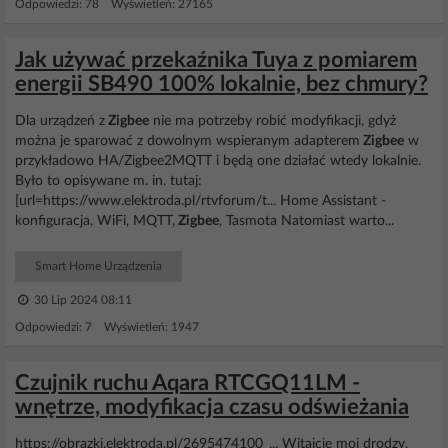
Odpowiedzi: 78 Wyświetleń: 27165
Jak używać przekaźnika Tuya z pomiarem
energii SB490 100% lokalnie, bez chmury?
Dla urządzeń z
Zigbee
nie ma potrzeby robić modyfikacji, gdyż
można je sparować z dowolnym wspieranym adapterem
Zigbee
w
przykładowo HA/Zigbee2MQTT i będą one działać wtedy lokalnie.
Było to opisywane m. in. tutaj:
[url=https://www.elektroda.pl/rtvforum/t... Home Assistant -
konfiguracja, WiFi, MQTT,
Zigbee
, Tasmota Natomiast warto...
Smart Home Urządzenia
30 Lip 2024 08:11
Odpowiedzi: 7 Wyświetleń: 1947
Czujnik ruchu Aqara RTCGQ11LM -
wnętrze, modyfikacja czasu odświeżania
https://obrazki.elektroda.pl/2695474100_... Witajcie moi drodzy.