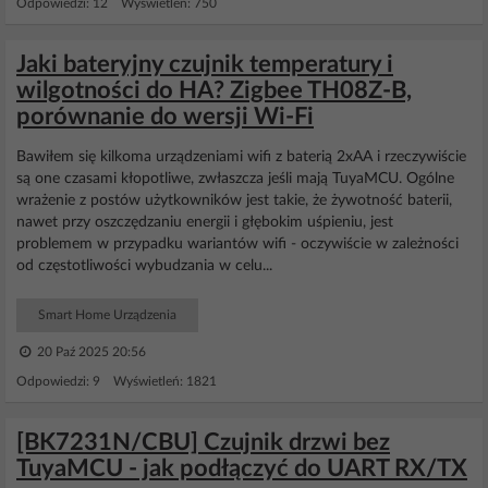
Odpowiedzi: 12 Wyświetleń: 750
Jaki bateryjny czujnik temperatury i
wilgotności do HA? Zigbee TH08Z-B,
porównanie do wersji Wi-Fi
Bawiłem się kilkoma urządzeniami wifi z baterią 2xAA i rzeczywiście
są one czasami kłopotliwe, zwłaszcza jeśli mają TuyaMCU. Ogólne
wrażenie z postów użytkowników jest takie, że żywotność baterii,
nawet przy oszczędzaniu energii i głębokim uśpieniu, jest
problemem w przypadku wariantów wifi - oczywiście w zależności
od częstotliwości wybudzania w celu...
Smart Home Urządzenia
20 Paź 2025 20:56
Odpowiedzi: 9 Wyświetleń: 1821
[BK7231N/CBU] Czujnik drzwi bez
TuyaMCU - jak podłączyć do UART RX/TX