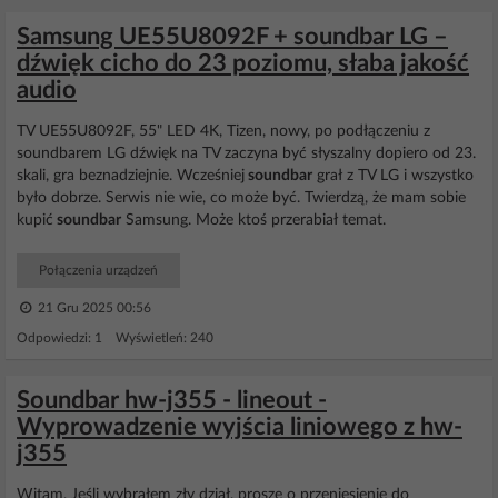
Samsung UE55U8092F + soundbar LG –
dźwięk cicho do 23 poziomu, słaba jakość
audio
TV UE55U8092F, 55" LED 4K, Tizen, nowy, po podłączeniu z
soundbarem LG dźwięk na TV zaczyna być słyszalny dopiero od 23.
skali, gra beznadziejnie. Wcześniej
soundbar
grał z TV LG i wszystko
było dobrze. Serwis nie wie, co może być. Twierdzą, że mam sobie
kupić
soundbar
Samsung. Może ktoś przerabiał temat.
Połączenia urządzeń
21 Gru 2025 00:56
Odpowiedzi: 1 Wyświetleń: 240
Soundbar hw-j355 - lineout -
Wyprowadzenie wyjścia liniowego z hw-
j355
Witam, Jeśli wybrałem zły dział, proszę o przeniesienie do