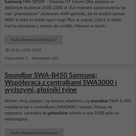
Samsung
HW-Q930F - Hisense HT Saturn Oba zestawy w
zbliżonym budżecie 2100-2300 zł. Był moment zastanowienia się
nad "prawdziwym" zestawem AVR+głośniki, ale to budżet ponad
4000 zł żeby to miało ręce i nogi. Plus w pokoju 12m2 w bloku
trochę strzelanie z armaty do wróbla. Hisense w teorii...
Audio Domowe Jakie Kupić?
16 Gru 2025 20:02
Odpowiedzi: 5 Wyświetleń: 663
Soundbar SWA-B450 Samsung:
Współpraca z centralkami SWA3000 i
wyższymi, głośniki tylne
Witam chcę zapytać czy komuś wiadomo czy
soundbar
SWA b 450
współpracuje z centralkami SWA3000 i wyższe. Muszę się
wspomóc centralną do
głośników
tylnich a swą 9100 póki co
niedostępne.
Audio Nagłośnienie Domowe