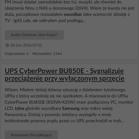
FM (musi działać samodzielnie bez tv), muzyki, ale również do
obejrzenia filmu z NAS-a domowego (DiVX). Wiem że kwota nie jest
duża, początkowo rozważałem
soundbar
żeby wzmocnić dźwięk z
TV - lg43 cale, ale odkryłem pod podłogą...
Audio Domowe Jakie Kupić?
03 Gru 2016 07:52
Odpowiedzi: 6 Wyświetleń: 1164
UPS CyberPower BU850E - Sygnalizuje
przeciążenie przy wyłączonym sprzęcie
Witam. Miałem dzisiaj dziwną sytuację z działaniem tytułowego
UPSa z którą wcześniej się nie spotkałem. A mianowicie do UPSa
CyberPower BU850E (850VA/425W) mam podłączony PC, monitor
LCD,
tylne
głośniki soundbara
Samsung
oraz mikro wieżę
Panasonica. Dzisiaj z powodu śnieżycy wystąpiły u mnie
krótkotrwałe przerwy prądu przez co UPS przechodził w tryb...
Komputery Początkujący