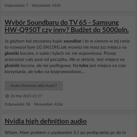
Odpowiedzi: 7 Wyświetleń: 4185
Wybór Soundbaru do TV 65 - Samsung
HW-Q950T czy inny? Budżet do 5000pln.
Ja gdybym byl zmuszony kupic
soundbar
i to w ciemno w tej cenie
to rozwazyl bym LG SN11RG.Jak mowisz nie masz juz miejsca na
glosniki
boczne, o subie i tylach nic nie wspominasz. Proszę
przeczytać cały post od początku. Ale w skrócie. Jest miejsce na
głośniki
boczne, ale nie podłogowe. Na
tylne
jest miejsce na czas
korzystania, ale tylko na bezprzewodowe....
Audio Domowe Jakie Kupić?
26 Mar 2021 21:17
Odpowiedzi: 58 Wyświetleń: 4266
Nvidia high definition audio
Witam, Mam problem z uzyskaniem 5.1 po podłączeniu pc do tv