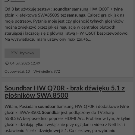
Od 3 lat użytkuję zestaw :
soundbar
samsung HW Q60T +
tylne
głośniki efektowe SWA8500S też
samsunga
. Całość gra ok jak na
moje potrzeby. Pytanie moje jest czy głośność
tylnych
głośników
można zwiększyć przez jakieś regulacje w centralce blutooth
sterującej i łączącej się z główną listwą HW Q60T bezprzewodowo.
Na wyświetlaczu mam ustawiony max tzn.+6...
RTV Użytkowy
04 Lut 2026 12:49
Odpowiedzi: 10 Wyświetleń: 972
Soundbar HW Q70R - brak dźwięku 5.1 z
głośników SWA 8500
Witam, Posiadam
soundbar
Samsung HW Q70R i dodatkowe
tylne
głośniki SWA-8500.
Soundbar
jest podłączony do TV Sharp
55BL2EA bezpośrednio poprzez HDMI Arc. Problem w tym, że
tylne
głośniki działają tylko i wyłącznie przy oglądaniu video z Netflixa i
ustawieniu ścieżki dźwiękowej 5.1. Co ciekawe, po wybraniu