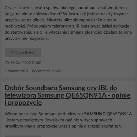
Czy jest może sposób spariwania tego soundbara z subwooferem
(miga na nim niebieska dioda)? W instrukcji jestbze należy trzymać
przycisk up na pilocie. Niestety pilot się zapodział i nie mam
możliwości. Próbowałem telefonem z IR instalować jakieś aplikacje
do sterowania, ale o ile włączanie i zmiana głośności działała to inne
przyciski nie reagowały.
RTV Użytkowy
18 Cze 2022 21:00
Odpowiedzi: 3 Wyświetleń: 6642
Dobór Soundbaru Samsung czy JBL do
telewizora Samsung QE65QN91A - opinie
i propozycje
Witam poszukuje Sounbara pod telewizor
SAMSUNG
QE65QN91A
, jestem przeciętnym Kowalskim ogólnie w tych sprawach i
prosiłbym was o propozycję wraz z opinia dlaczego akurat ten.