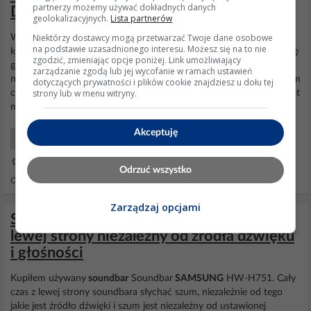
partnerzy możemy używać dokładnych danych
Digital USB - nie można ściszyć
geolokalizacyjnych.
Lista partnerów
Niektórzy dostawcy mogą przetwarzać Twoje dane osobowe
Witam. Kupiłam
soundbar
HW-K360 i mam problem z głosem a
na podstawie uzasadnionego interesu. Możesz się na to nie
konkretnie to cały czas jest na full, sam się ustawia na maksa. Mogę
zgodzić, zmieniając opcje poniżej. Link umożliwiający
go uciszyć, ale jak tylko zdejmę palec z przycisku sam zaraz wraca
zarządzanie zgodą lub jej wycofanie w ramach ustawień
na tryb najgłośniejszy. Nie działa nawet wyciszenie (mute). Nie wiem
dotyczących prywatności i plików cookie znajdziesz u dołu tej
strony lub w menu witryny.
co mam z tym teraz zrobić, a jest to dość drogie urządzenie. Czy jest
możliwość, że go jakoś...
Akceptuję
Początkujący Naprawy
13 Lip 2019 23:21
Odrzuć wszystko
Odpowiedzi: 6 Wyświetleń: 1098
Zarządzaj opcjami
Soundbar SAMSUNG HW-H751 - szum z
lewej strony niezależny od źródła dźwięku
i głośności
Kupiłem używany
soundbar
Soundbar
SAMSUNG
HW-H751. Cały
czas z lewej strony soundbara słychać szum, niezależnie od tego
jakie jest źródło dźwięki i szum jest niezależny od ustawionej