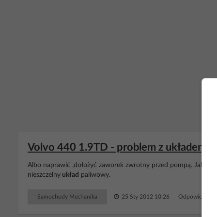
Volvo 440 1.9TD - problem z układem pa
Albo naprawić ,dołożyć zaworek zwrotny przed pompą. Jak prob
nieszczelny
układ
paliwowy.
Samochody Mechanika
25 Sty 2012 10:26
Odpowiedzi: 3