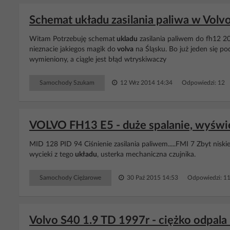
Schemat układu zasilania paliwa w Volvo
Witam Potrzebuję schemat
ukladu
zasilania paliwem do fh12 20
nieznacie jakiegos magik do
volva
na Śląsku. Bo już jeden się pod
wymieniony, a ciągle jest błąd wtryskiwaczy
Samochody Szukam
12 Wrz 2014 14:34
Odpowiedzi: 12 
VOLVO FH13 E5 - duże spalanie, wyświet
MID 128 PID 94 Ciśnienie zasilania paliwem.....FMI 7 Zbyt niskie
wycieki z tego
układu
, usterka mechaniczna czujnika.
Samochody Ciężarowe
30 Paź 2015 14:53
Odpowiedzi: 1
Volvo S40 1.9 TD 1997r - ciężko odpala 