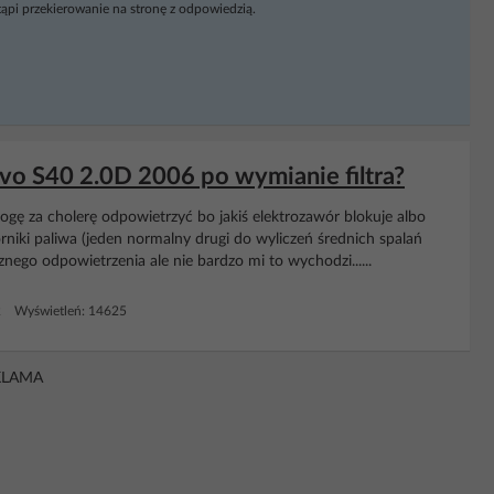
ąpi przekierowanie na stronę z odpowiedzią.
vo S40 2.0D 2006 po wymianie filtra?
gę za cholerę odpowietrzyć bo jakiś elektrozawór blokuje albo
niki paliwa (jeden normalny drugi do wyliczeń średnich spalań
nego odpowietrzenia ale nie bardzo mi to wychodzi......
2 Wyświetleń: 14625
KLAMA