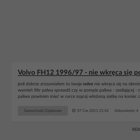
Volvo FH12 1996/97 - nie wkręca się 
jesli dobrze zrozumiałem to twoje
volvo
nie wkręca się na obrot
wymień filtr palwa sprawdź czy w pompie paliwa - zasilającej -
paliwa powinien mieć w rurce ssącej włożoną siatkę na koniec 
Samochody Ciężarowe
07 Cze 2011 21:42
Odpowiedzi: 4
RE