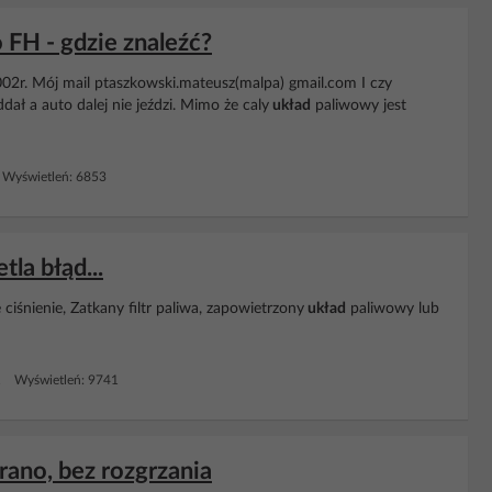
 FH - gdzie znaleźć?
02r. Mój mail ptaszkowski.mateusz(malpa) gmail.com I czy
dał a auto dalej nie jeździ. Mimo że caly
układ
paliwowy jest
Wyświetleń: 6853
la błąd...
 ciśnienie, Zatkany filtr paliwa, zapowietrzony
układ
paliwowy lub
1 Wyświetleń: 9741
rano, bez rozgrzania