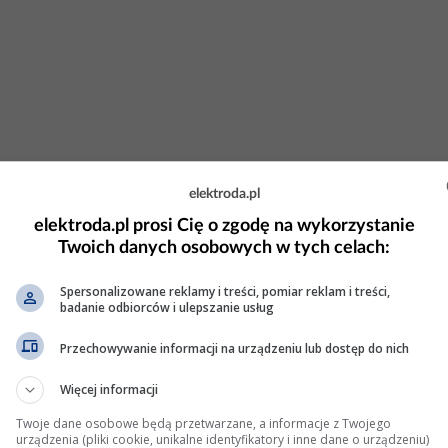
elektroda.pl
elektroda.pl prosi Cię o zgodę na wykorzystanie
Twoich danych osobowych w tych celach:
Spersonalizowane reklamy i treści, pomiar reklam i treści,
liwowym, auto nie pali po postoju
badanie odbiorców i ulepszanie usług
lem zniknie to zaworek w pompie uszkodzony. Jak nie zniknie to
Przechowywanie informacji na urządzeniu lub dostęp do nich
Więcej informacji
 Wyświetleń: 2400
Twoje dane osobowe będą przetwarzane, a informacje z Twojego
urządzenia (pliki cookie, unikalne identyfikatory i inne dane o urządzeniu)