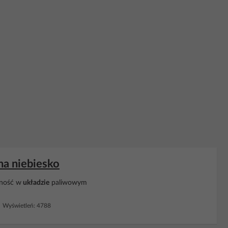
na niebiesko
lność w
układzie
paliwowym
 Wyświetleń: 4788