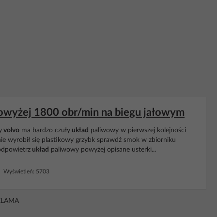
powyżej 1800 obr/min na biegu jałowym
y
volvo
ma bardzo czuły
układ
paliwowy w pierwszej kolejności
 nie wyrobił się plastikowy grzybk sprawdź smok w zbiorniku
odpowietrz
układ
paliwowy powyżej opisane usterki...
 Wyświetleń: 5703
KLAMA