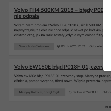
Volvo FH4 500KM 2018 – błędy P008A, 
nie odpala
Witam Mam problem z
Volvo
FH4, 2018 r., silnik 500 KM. Mam
najzwyczajniej z siebie nie chce odpalić nawet po krótkim postoj
elektroniczną, jak na razie zostały jedynie wymienione filtry pal
Samochody Ciężarowe
03 Lis 2025 12:52
Odpowiedzi: 2 
Volvo EW160E błąd P018F-01, czerwony 
Volvo
ew160e błąd P018F-01 czerwony stop. Maszyna pracuje,
ciśnienia, pompa wstępna, filtry) nowe. Wiązka przetarta, napraw
Maszyny Rolnicze, Sprzęt Ciężki
02 Gru 2024 08:45
Odpow
RE