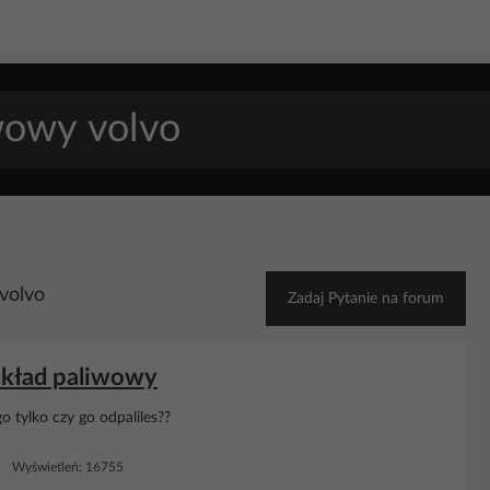
volvo
Zadaj Pytanie na forum
układ paliwowy
 tylko czy go odpaliles??
5 Wyświetleń: 16755