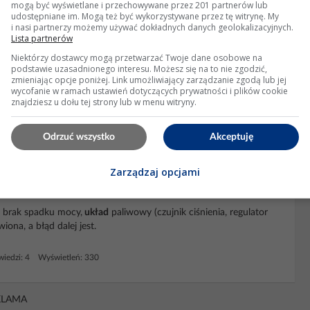
mogą być wyświetlane i przechowywane przez 201 partnerów lub
udostępniane im. Mogą też być wykorzystywane przez tę witrynę. My
P0087, P20D7, falujące obroty, czasami
i nasi partnerzy możemy używać dokładnych danych geolokalizacyjnych.
Lista partnerów
Niektórzy dostawcy mogą przetwarzać Twoje dane osobowe na
podstawie uzasadnionego interesu. Możesz się na to nie zgodzić,
y 3 błędy: P008A-00 P0087-00 P20D7-73 Auto raz na jakiś czas
zmieniając opcje poniżej. Link umożliwiający zarządzanie zgodą lub jej
u. Falują obroty i jest jakby słabszy. Podstawa jest z pompką
wycofanie w ramach ustawień dotyczących prywatności i plików cookie
iwa (oryginalne
Volvo
) Pozdrawiam Jeśli...
znajdziesz u dołu tej strony lub w menu witryny.
Wyświetleń: 600
Odrzuć wszystko
Akceptuję
Zarządzaj opcjami
stop, nowe części, błąd nie znika
 brak spadku mocy,
układ
paliwowy (czujnik ciśnienia, regulator
iona, a błąd dalej jest.
iedzi: 4 Wyświetleń: 330
KLAMA