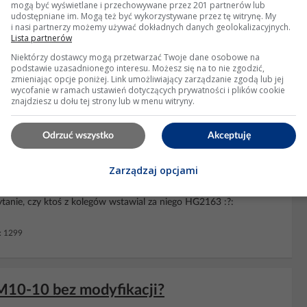
mogą być wyświetlane i przechowywane przez 201 partnerów lub
udostępniane im. Mogą też być wykorzystywane przez tę witrynę. My
i nasi partnerzy możemy używać dokładnych danych geolokalizacyjnych.
PA JMP 2021T – gdzie znaleźć?
Lista partnerów
Niektórzy dostawcy mogą przetwarzać Twoje dane osobowe na
m i popalonymi rezystorami.Gdzie mógłbym dostać schemat do
podstawie uzasadnionego interesu. Możesz się na to nie zgodzić,
zmieniając opcje poniżej. Link umożliwiający zarządzanie zgodą lub jej
wycofanie w ramach ustawień dotyczących prywatności i plików cookie
znajdziesz u dołu tej strony lub w menu witryny.
: 924
Odrzuć wszystko
Akceptuję
fopowielacza D344/37 w Sharp DV-
Zarządzaj opcjami
nie, czy ktoś z kolegów wstawial za niego HG2163 :?:
: 1299
M10-10 bez modyfikacji?