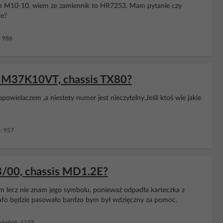
m M10-10, wiem ze zamiennik to HR7253. Mam pytanie czy
ce?
: 986
BA M37K10VT, chassis TX80?
opowielaczem ,a niestety numer jest nieczytelny.Jeśli ktoś wie jakie
: 957
03/00, chassis MD1.2E?
m lecz nie znam jego symbolu, ponieważ odpadła karteczka z
 trafo będzie pasowało bardzo bym był wdzięczny za pomoc.
ietleń: 1145