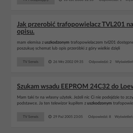
Jak przerobić trafopowielacz TVL201 n
opisu.
mam elemisa z
uszkodzonym
trafopowielaczem tvl201 dostępne
poszukuę schemat lub opis przeróbki z góry wielkie dzięli
TV Serwis
26 Wrz 2002 09:35
Odpowiedzi: 2 Wyświetleń
Szukam wsadu EEPROM 24C32 do Loewe 
Mam taki tv na własny użytek. Jeżeli nic Ci nie podejdzie to zc
podstawce. Ja ten telewizor kupiłem z
uszkodzonym
trafopowie
TV Serwis
29 Paź 2005 23:05
Odpowiedzi: 8 Wyświetleń