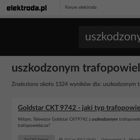
Forum elektroda
uszkodzonym trafopowie
Znaleziono około 1324 wyników dla: uszkodzonym 
Goldstar CKT 9742 - jaki typ trafopowi
Witam. Telewizor Goldstar CKT9742 z
uszkodzonym
trafopowiel
trafopowielacza?
TV CRT Serwis
10 Cze 2012 19:50
Odpowiedzi: 3 Wyświe