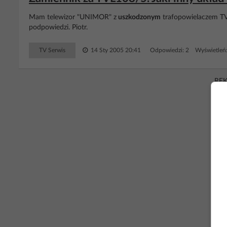
Mam telewizor "UNIMOR" z
uszkodzonym
trafopowielaczem TV
podpowiedzi. Piotr.
TV Serwis
14 Sty 2005 20:41
Odpowiedzi: 2 Wyświetleń
RE