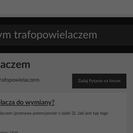
laczem
trafopowielaczem
Zadaj Pytanie na forum
elacza do wymiany?
aczem (przerywa potencjometr z siatki 2). Jaki jest typ tego
tleń: 1839