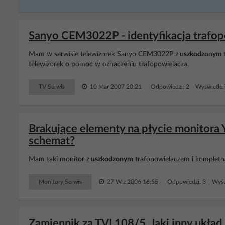
Sanyo CEM3022P - identyfikacja trafop
Mam w serwisie telewizorek Sanyo CEM3022P z
uszkodzonym
telewizorek o pomoc w oznaczeniu trafopowielacza.
TV Serwis
10 Mar 2007 20:21
Odpowiedzi: 2 Wyświetleń
Brakujące elementy na płycie monit
schemat?
Mam taki monitor z
uszkodzonym
trafopowielaczem i kompletn
Monitory Serwis
27 Wrz 2006 16:55
Odpowiedzi: 3 Wyśw
Zamiennik za TVL108/5. Jaki inny ukła