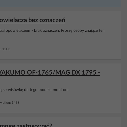
owielacza bez oznaczeń
trafopowielaczem - brak oznaczeń. Proszę osoby znające ten
: 1203
ora YAKUMO OF-1765/MAG DX 1795 -
ą serwisówkę do tego modelu monitora.
ietleń: 1438
d mogę zastosować?