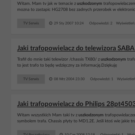
Witam. Mam tv jak w temacie z
uszkodzonym
trafopowielacze
mozna to zastapic HG2708 bez zadnych przerobek w elektroni
TV Serwis
29 Sty 2007 10:24
Odpowiedzi: 2 Wyświetleń
Jaki trafopowielacz do telewizora SA
Trafił do mnie taki telewizor /chassis TX80/ z
uszkodzonym
traf
to jest trafo to będę wdzięczny za informację.Dziękuję
TV Serwis
08 Wrz 2004 23:30
Odpowiedzi: 1 Wyświetleń
Jaki trafopowielacz do Philips 28pt45
Witam wszystkich Mam taki tv z
uszkodzonym
trafopowielacze
symbolem trafa. Chassis płyty to MD1.2E. Jeśli ktoś wie jakie
TV Początkujący
10 Cze 2008 12:18
Odpowiedzi: 1 Wyśw