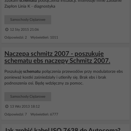
Szukam
schematu
podłączenia instalacji. Interesuje mnie Zasilanie
Zapłon Linia K - diagnostyka
Samochody Ciężarowe
12 Sty 2015 21:06
Odpowiedzi: 2 Wyświetleń: 1011
Naczepa schmitz 2007 - poszukuje
schematu ebs naczepy Schmitz 2007.
Poszukuję
schematu
połączenia przewodów przy modulatorze ebs
ponieważ kostki zaśniedziały i utleniły się. Brak ebs i brak
podnoszenia osi. Będę wdzięczny za pomoc.
Samochody Ciężarowe
13 Wrz 2013 18:12
Odpowiedzi: 7 Wyświetleń: 6777
Jak zrobić kabel ISO 7638 do Autocoma?