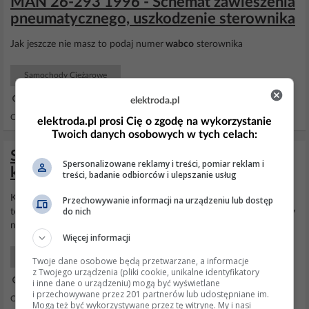
MAN 26-293 1996 - Schemat zawieszenia
pneumatycznego, uszkodzenie sterownika
Jak jeszcze nie masz to podaj numer
wabco
sterownika
Samochody Ciężarowe
16 Wrz 2014 13:38
elektroda.pl
Odpowiedzi: 9 Wyświetleń: 1839
elektroda.pl prosi Cię o zgodę na wykorzystanie
Twoich danych osobowych w tych celach:
Schemat klimatyzacji Setra S315 1992 -
Spersonalizowane reklamy i treści, pomiar reklam i
kompresor i wentylatory nie działają
treści, badanie odbiorców i ulepszanie usług
K jest na 11 pinie. Zdziwisz mnie jak texa to ruszy. W oryginale robi
Przechowywanie informacji na urządzeniu lub dostęp
do nich
to taki tester
WABCO
na kartę z epoki zanim pojawiły się programy
na PC-ta.
Więcej informacji
Samochody Ciężarowe
Twoje dane osobowe będą przetwarzane, a informacje
z Twojego urządzenia (pliki cookie, unikalne identyfikatory
12 Maj 2012 06:40
i inne dane o urządzeniu) mogą być wyświetlane
i przechowywane przez 201 partnerów lub udostępniane im.
Odpowiedzi: 10 Wyświetleń: 7296
Mogą też być wykorzystywane przez tę witrynę. My i nasi