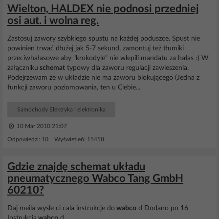
Wielton, HALDEX nie podnosi przedniej
osi aut. i wolna reg.
Zastosuj zawory szybkiego spustu na każdej poduszce. Spust nie
powinien trwać dłużej jak 5-7 sekund, zamontuj też tłumiki
przeciwhałasowe aby "krokodyle" nie wlepili mandatu za hałas :) W
załączniku
schemat
typowy dla zaworu regulacji zawieszenia.
Podejrzewam że w układzie nie ma zaworu blokującego (Jedna z
funkcji zaworu poziomowania, ten u Ciebie...
Samochody Elektryka i elektronika
10 Mar 2010 21:07
Odpowiedzi: 10 Wyświetleń: 15458
Gdzie znajdę schemat układu
pneumatycznego Wabco Tang GmbH
60210?
Daj meila wysle ci cala instrukcje do
wabco
d Dodano po 16
Instrukcja
wabco
d