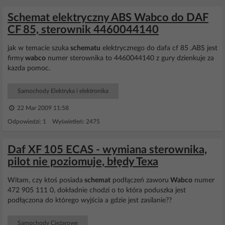
Schemat elektryczny ABS Wabco do DAF
CF 85, sterownik 4460044140
jak w temacie szuka
schematu
elektrycznego do dafa cf 85 .ABS jest
firmy
wabco
numer sterownika to 4460044140 z gury dzienkuje za
kazda pomoc.
Samochody Elektryka i elektronika
22 Mar 2009 11:58
Odpowiedzi: 1 Wyświetleń: 2475
Daf XF 105 ECAS - wymiana sterownika,
pilot nie poziomuje, błędy Texa
Witam, czy ktoś posiada
schemat
podłączeń zaworu
Wabco
numer
472 905 111 0, dokładnie chodzi o to która poduszka jest
podłączona do którego wyjścia a gdzie jest zasilanie??
Samochody Ciężarowe