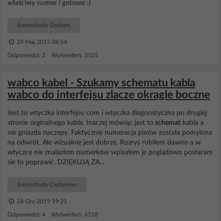
właściwy numer i gotowe :)
Samochody Szukam
29 Maj 2015 06:54
Odpowiedzi: 2 Wyświetleń: 3525
wabco kabel - Szukamy schematu kabla
wabco do interfejsu zlacze okragle boczne
Jest to wtyczka interfejsu com i wtyczka diagnostyczna po drugiej
stronie orginalnego kabla. Inaczej mówiąc jest to
schemat
kabla a
nie gniazda naczepy. Faktycznie numeracja pinów została pomylona
na odwrót. Ale wizualnie jest dobrze. Rozrys robiłem dawno a w
wtyczce nie znalazłem numerków wpisałem je poglądowo postaram
sie to poprawić. DZIĘKUJĄ ZA...
Samochody Ciężarowe
28 Gru 2019 19:21
Odpowiedzi: 4 Wyświetleń: 4518