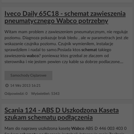
Iveco Daily 65C18 - schemat zawieszenia
pneumatycznego Wabco potrzebny
Witam mam problem z zawieszeniem pneumatycznym, nie reguluje
poziomu. Diagnoza pokazuje brak bledu , ale w parametrach jest zle
wskazanie czujnika poziomu. Czujnik wymienilem, instalacje
sprawdzilem i nadal to samo.Posiada ktos
schemat
takiego
zawieszenia
wabco
? poniewaz ktos grzebal ze zlaczem od
sterownika i nie jestem pewien czy kable sa dobrze podlaczone....
Samochody Ciężarowe
14 Wrz 2013 16:21
Odpowiedzi: 0 Wyświetleń: 5343
Scania 124 - ABS D Uszkodzona Kaseta
szukam schematu podłączenia
Mam do naprawy uszkdzona kasetę
Wabco
ABS D 446 003 403 0