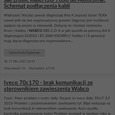
Schemat podłączenia kabli
Większość Naczep zawsze diagnozuję linią K poprzez tester TEXA
nawet jeśli nie jest wyprowadzone gniazdo diagnozy jest możliwość
wpięcia się prosto w sterownik. Dotyczy to również systemów
Knorr, Haldex, i
WABCO
EBS-C,D A w jaki sposób za pomocą linii K
diagnozujesz ES2053 i ES 2060 KNORR'a? Haldex I i II generacji
mają złącza diagnostyczne wyprowadzone...
Samochody Ciężarowe
17 Wrz 2022 20:43
Odpowiedzi: 94 Wyświetleń: 67230
Iveco 70c170 - brak komunikacji ze
sterownikiem zawieszenia Wabco
Cześć, Mam problem z moim daily. Pacjent to Iveco daily 35s17 3.0
2015r Problem z poziomowaniem zawieszenia tył. Błąd wskazuje na
brak komunikacji że sterownikiem zawieszenia. Auto opadło,
kontrolka poziomowania świeci Problem wystąpił w zeszłym roku w