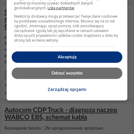
partnerzy możemy używać dokładnych danych
geolokalizacyjnych.
Lista partnerów
Scania 124 2000r - Błąd 32 ABS Wabco d
Niektórzy dostawcy mogą przetwarzać Twoje dane osobowe
6s/6m i dziwne wybieranie biegów
na podstawie uzasadnionego interesu. Możesz się na to nie
zgodzić, zmieniając opcje poniżej. Link umożliwiający
Opticruise
zarządzanie zgodą lub jej wycofanie w ramach ustawień
dotyczących prywatności i plików cookie znajdziesz u dołu tej
Kod komponentu to T17. Dodatkowa dołączam zrzut z programu
strony lub w menu witryny.
SD2 jest ten
schemat
bardziej czytelny.Po zdjęciu osłony będziesz
widział wtyczki z opisami ,,gear box" to wtyka C85 o nią Ci prawdo
podobnie chodzi.Wtyka C99 to ta na skrzyni okrągła gumowa w
Akceptuję
plastikowej osłonie.
Odrzuć wszystko
Samochody Ciężarowe
22 Cze 2016 17:40
Zarządzaj opcjami
Odpowiedzi: 15 Wyświetleń: 2331
Autocom CDP Truck - diagnoza naczep
WABCO EBS, schemat kabla
Rozwiązanie tematu : Złe oprogramowanie sprzętowe.