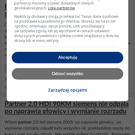
partnerzy możemy używać dokładnych danych
Peugeot Partner 1.6 HDI2008 - Nie działa
geolokalizacyjnych.
Lista partnerów
szyba kierowcy. Potrzebuję schematu.
Niektórzy dostawcy mogą przetwarzać Twoje dane osobowe
na podstawie uzasadnionego interesu. Możesz się na to nie
Dziękuję za wypowiedzi. U mnie posypały się szczotki, próbowałem
zgodzić, zmieniając opcje poniżej. Link umożliwiający
zarządzanie zgodą lub jej wycofanie w ramach ustawień
dorobić ze szczotek od innego urządzenia, ale ten silnik to straszny
dotyczących prywatności i plików cookie znajdziesz u dołu tej
badziew jest. Mocowanie tych szczotek to straszna tandeta i
strony lub w menu witryny.
ostatecznie mi się nie udało. Miałem problem z drzwiami kierowcy, a
ostatecznie kupiłem silnik do prawych drzwi z innego modelu i
starszego rocznika. Sądziłem,...
Akceptuję
Samochody Początkujący
Odrzuć wszystko
16 Sty 2023 07:43
Odpowiedzi: 8 Wyświetleń: 28809
Zarządzaj opcjami
Partner 2.0 HDI 90KM siemens nie odpala
po naprawia głowicy i wymianie rozrzadu
Witam
partner
2.0 hdi siemens 2003r po naprawie głowicy , po
wymianie rozrządu odpalił było wszystko ok, poskładałem resztę do
kupy i auto juz nie odpala . Nie podaje paliwa na wtryski . Komputer