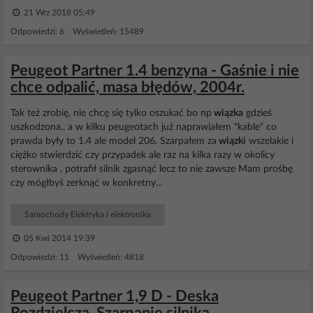
21 Wrz 2018 05:49
Odpowiedzi: 6 Wyświetleń: 15489
Peugeot Partner 1.4 benzyna - Gaśnie i nie
chce odpalić, masa błędów, 2004r.
Tak też zrobię, nie chcę się tylko oszukać bo np
wiązka
gdzieś
uszkodzona.. a w kilku peugeotach już naprawiałem "kable" co
prawda były to 1.4 ale model 206. Szarpałem za
wiązki
wszelakie i
ciężko stwierdzić czy przypadek ale raz na kilka razy w okolicy
sterownika , potrafił silnik zgasnąć lecz to nie zawsze Mam prośbę
czy mógłbyś zerknąć w konkretny...
Samochody Elektryka i elektronika
05 Kwi 2014 19:39
Odpowiedzi: 11 Wyświetleń: 4818
Peugeot Partner 1,9 D - Deska