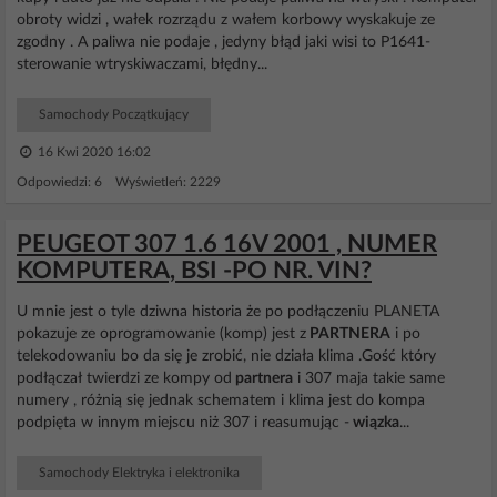
obroty widzi , wałek rozrządu z wałem korbowy wyskakuje ze
zgodny . A paliwa nie podaje , jedyny błąd jaki wisi to P1641-
sterowanie wtryskiwaczami, błędny...
Samochody Początkujący
16 Kwi 2020 16:02
Odpowiedzi: 6 Wyświetleń: 2229
PEUGEOT 307 1.6 16V 2001 , NUMER
KOMPUTERA, BSI -PO NR. VIN?
U mnie jest o tyle dziwna historia że po podłączeniu PLANETA
pokazuje ze oprogramowanie (komp) jest z
PARTNERA
i po
telekodowaniu bo da się je zrobić, nie działa klima .Gość który
podłączał twierdzi ze kompy od
partnera
i 307 maja takie same
numery , różnią się jednak schematem i klima jest do kompa
podpięta w innym miejscu niż 307 i reasumując -
wiązka
...
Samochody Elektryka i elektronika