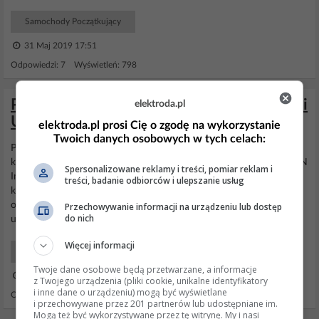
Samochody Początkujący
31 Maj 2019 17:51
Odpowiedzi: 7 Wyświetleń: 798
Peugeot Partner II Tepee HDI - Błąd F031 i
elektroda.pl
U1318 problem z DPF
elektroda.pl prosi Cię o zgodę na wykorzystanie
Twoich danych osobowych w tych celach:
Pacjent Peugeot
Partner
HDI 1.6L 92KM 9HP0 Błędy: Kalkulator
kontroli silnika U1318 EDC17C10_BR2 Sieć międzysystemowa CAN
Spersonalizowane reklamy i treści, pomiar reklam i
Inteligentny moduł sterujący F031 BSI Usterka brak komunikacji z
treści, badanie odbiorców i ulepszanie usług
kalkulatorem dodat. oleju napędowego Samochód z przebiegiem
około 80k, rocznik 2012, zakupiony w 2015 z z przebiegiem 12k,
Przechowywanie informacji na urządzeniu lub dostęp
do nich
użytkowany bez żadnych problemów przez 4...
Więcej informacji
Samochody Elektryka i elektronika
Twoje dane osobowe będą przetwarzane, a informacje
07 Mar 2023 20:08
z Twojego urządzenia (pliki cookie, unikalne identyfikatory
i inne dane o urządzeniu) mogą być wyświetlane
Odpowiedzi: 5 Wyświetleń: 7290
i przechowywane przez 201 partnerów lub udostępniane im.
Mogą też być wykorzystywane przez tę witrynę. My i nasi