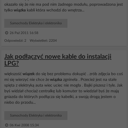
okazało się że nie ma pod nim żadnego modułu, poprowadzona jest
tylko
wiązka
kabli która wchodzi do wnętrza...
Samochody Elektryka i elektronika
26 Paź 2011 16:58
Odpowiedzi: 2 Wyświetleń: 2204
Jak podłączyć nowe kable do instalacji
LPG?
większość
wiązek
do się bez problemu dokupić . zrób zdjęcia bo coś
mi się wierzyć nie chce że
wiązka
zgnineła . Przecież jest na stałe
spięta z elektryką auta wiec uciec nie mogła . Bajki piszesz i tyle. Jak
byś widział chociaż centralkę lub komuter to wiedział byś że mają
gniazda do których podłącza się kabelki, a swoją drogą jestem o
niebo do przodu...
Samochody Elektryka i elektronika
06 Kwi 2008 15:34