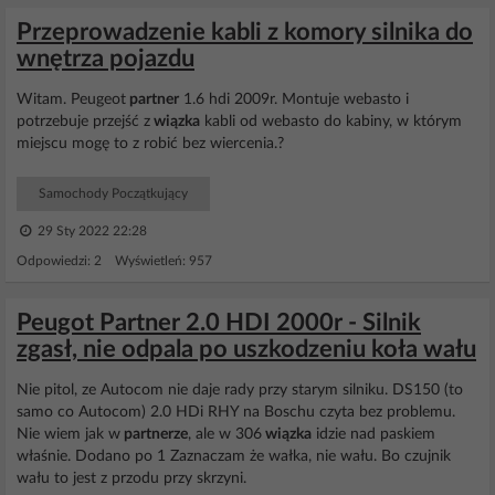
Przeprowadzenie kabli z komory silnika do
wnętrza pojazdu
Witam. Peugeot
partner
1.6 hdi 2009r. Montuje webasto i
potrzebuje przejść z
wiązka
kabli od webasto do kabiny, w którym
miejscu mogę to z robić bez wiercenia.?
Samochody Początkujący
29 Sty 2022 22:28
Odpowiedzi: 2 Wyświetleń: 957
Peugot Partner 2.0 HDI 2000r - Silnik
zgasł, nie odpala po uszkodzeniu koła wału
Nie pitol, ze Autocom nie daje rady przy starym silniku. DS150 (to
samo co Autocom) 2.0 HDi RHY na Boschu czyta bez problemu.
Nie wiem jak w
partnerze
, ale w 306
wiązka
idzie nad paskiem
właśnie. Dodano po 1 Zaznaczam że wałka, nie wału. Bo czujnik
wału to jest z przodu przy skrzyni.