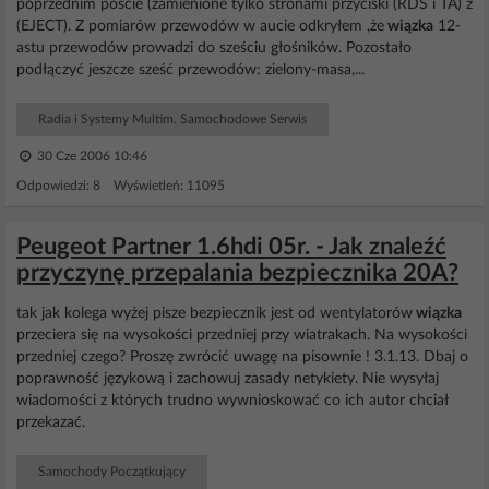
poprzednim poście (zamienione tylko stronami przyciski (RDS i TA) z
(EJECT). Z pomiarów przewodów w aucie odkryłem ,że
wiązka
12-
astu przewodów prowadzi do sześciu głośników. Pozostało
podłączyć jeszcze sześć przewodów: zielony-masa,...
Radia i Systemy Multim. Samochodowe Serwis
30 Cze 2006 10:46
Odpowiedzi: 8 Wyświetleń: 11095
Peugeot Partner 1.6hdi 05r. - Jak znaleźć
przyczynę przepalania bezpiecznika 20A?
tak jak kolega wyżej pisze bezpiecznik jest od wentylatorów
wiązka
przeciera się na wysokości przedniej przy wiatrakach. Na wysokości
przedniej czego? Proszę zwrócić uwagę na pisownie ! 3.1.13. Dbaj o
poprawność językową i zachowuj zasady netykiety. Nie wysyłaj
wiadomości z których trudno wywnioskować co ich autor chciał
przekazać.
Samochody Początkujący