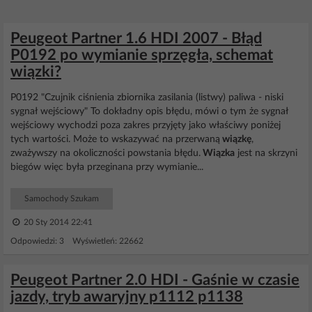
Peugeot Partner 1.6 HDI 2007 - Błąd
P0192 po wymianie sprzęgła, schemat
wiązki?
P0192 "Czujnik ciśnienia zbiornika zasilania (listwy) paliwa - niski
sygnał wejściowy" To dokładny opis błędu, mówi o tym że sygnał
wejściowy wychodzi poza zakres przyjęty jako właściwy poniżej
tych wartości. Może to wskazywać na przerwaną
wiązkę
,
zważywszy na okoliczności powstania błędu.
Wiązka
jest na skrzyni
biegów więc była przeginana przy wymianie...
Samochody Szukam
20 Sty 2014 22:41
Odpowiedzi: 3 Wyświetleń: 22662
Peugeot Partner 2.0 HDI - Gaśnie w czasie
jazdy, tryb awaryjny p1112 p1138