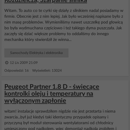
Rozdzielcza, Szarpanie silnika
Witam. To auto co te cyrki się działy z silnikiem nadal posiadamy w
firmie. Obecnie jest z nim lepiej. Jak było wcześniej napisane było z
nim masę problemów. Wymieniliśmy nawet uszczelkę pod głowicą
bo była wydmuchana częściowo i też takiego dyma puszczała. Jak
zaczęły się dziać większe problemy to oddaliśmy do innego
mechanika który stwierdził że winna...
Samochody Elektryka i elektronika
12 Lis 2009 21:09
Odpowiedzi: 16 Wyświetleń: 13024
Peugeot Partner 1.8 D - świecące
kontrolki oleju i temperatury na
wyłączonym zapłonie
witam! instalacje sprawdziłem nigdzie nie jest przetarta i niema
zwarcia...był już kiedyś taki identyczny przypadek opisany i
przyczyną był moduł sterowania wentylatorami od chłodnicy
umieszczony pod nadkolem, wiec demontaż nadkola zrobiłem i