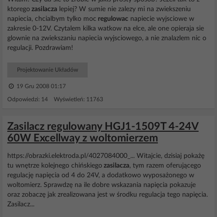
ktorego
zasilacza
lepiej? W sumie nie zalezy mi na zwiekszeniu
napiecia, chcialbym tylko moc
regulowac
napiecie wyjsciowe w
zakresie 0-12V. Czytalem kilka watkow na elce, ale one opieraja sie
glownie na zwiekszaniu napiecia wyjsciowego, a nie znalazlem nic o
regulacji. Pozdrawiam!
Projektowanie Układów
19 Gru 2008 01:17
Odpowiedzi: 14 Wyświetleń: 11763
Zasilacz regulowany HGJ1-1509T 4-24V
60W Excellway z woltomierzem
https://obrazki.elektroda.pl/4027084000_... Witajcie, dzisiaj pokażę
tu wnętrze kolejnego chińskiego
zasilacza
, tym razem oferującego
regulację napięcia od 4 do 24V, a dodatkowo wyposażonego w
woltomierz. Sprawdzę na ile dobre wskazania napięcia pokazuje
oraz zobaczę jak zrealizowana jest w środku regulacja tego napięcia.
Zasilacz...