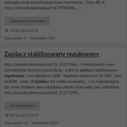
zabezpieczenie przeciwzwarciowe i termiczne . Cena 80 zł.
https://obrazki.elektroda.pl/1477941000_... .
Ogłoszenia Elektronika
18 Gru 2014 19:56
Odpowiedzi: 0 Wyświetleń: 960
Zasilacz stabilizowany regulowany
http://obrazki.elektroda.net/92_11577466... Przedstawiam wam
samodzielnie złożoną konstrukcję , a jest to
zasilacz
stabilizowany
regulowany
:) na układach L200 . Napiecie wyjściowe 2V-30V , moc
2x30W , prąd 1A
Zasilacz
ma niezłe parametry , i co najważniejsze
dla mnie zrobiłem dwa oddzielne układy które włączam oddzielnie
http://obrazki.elektroda.net/84_11577295...
DIY Konstrukcje
08 Gru 2010 13:59
Odpowiedzi: 14 Wyświetleń: 8037