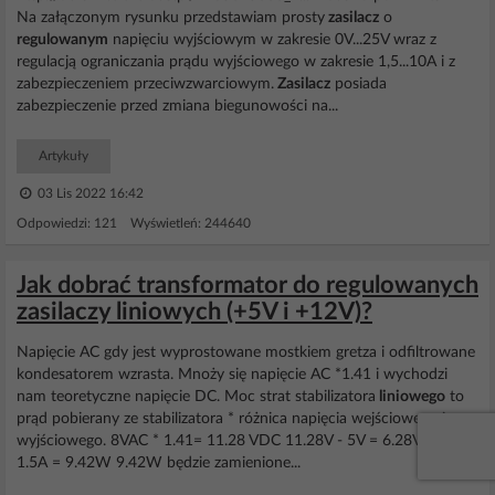
Na załączonym rysunku przedstawiam prosty
zasilacz
o
regulowanym
napięciu wyjściowym w zakresie 0V...25V wraz z
regulacją ograniczania prądu wyjściowego w zakresie 1,5...10A i z
zabezpieczeniem przeciwzwarciowym.
Zasilacz
posiada
zabezpieczenie przed zmiana biegunowości na...
Artykuły
03 Lis 2022 16:42
Odpowiedzi: 121 Wyświetleń: 244640
Jak dobrać transformator do regulowanych
zasilaczy liniowych (+5V i +12V)?
Napięcie AC gdy jest wyprostowane mostkiem gretza i odfiltrowane
kondesatorem wzrasta. Mnoży się napięcie AC *1.41 i wychodzi
nam teoretyczne napięcie DC. Moc strat stabilizatora
liniowego
to
prąd pobierany ze stabilizatora * różnica napięcia wejściowego i
wyjściowego. 8VAC * 1.41= 11.28 VDC 11.28V - 5V = 6.28V 6.28V *
1.5A = 9.42W 9.42W będzie zamienione...