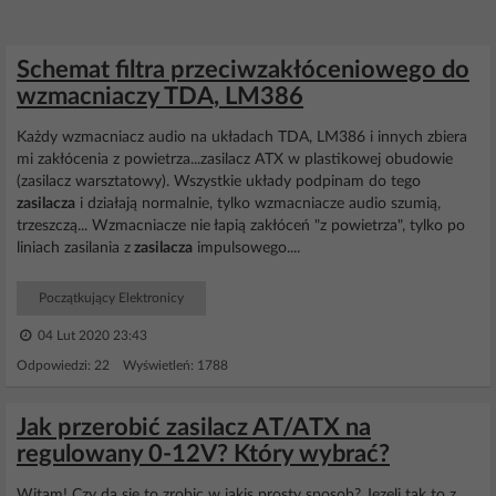
Schemat filtra przeciwzakłóceniowego do
wzmacniaczy TDA, LM386
Każdy wzmacniacz audio na układach TDA, LM386 i innych zbiera
mi zakłócenia z powietrza...zasilacz ATX w plastikowej obudowie
(zasilacz warsztatowy). Wszystkie układy podpinam do tego
zasilacza
i działają normalnie, tylko wzmacniacze audio szumią,
trzeszczą... Wzmacniacze nie łapią zakłóceń "z powietrza", tylko po
liniach zasilania z
zasilacza
impulsowego....
Początkujący Elektronicy
04 Lut 2020 23:43
Odpowiedzi: 22 Wyświetleń: 1788
Jak przerobić zasilacz AT/ATX na
regulowany 0-12V? Który wybrać?
Witam! Czy da sie to zrobic w jakis prosty sposob? Jezeli tak to z