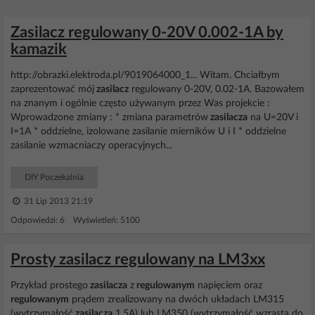
Zasilacz regulowany 0-20V 0.002-1A by
kamazik
http://obrazki.elektroda.pl/9019064000_1... Witam. Chciałbym
zaprezentować mój
zasilacz
regulowany 0-20V, 0.02-1A. Bazowałem
na znanym i ogólnie często używanym przez Was projekcie :
Wprowadzone zmiany : * zmiana parametrów
zasilacza
na U=20V i
I=1A * oddzielne, izolowane zasilanie mierników U i I * oddzielne
zasilanie wzmacniaczy operacyjnych...
DIY Poczekalnia
31 Lip 2013 21:19
Odpowiedzi: 6 Wyświetleń: 5100
Prosty zasilacz regulowany na LM3xx
Przykład prostego
zasilacza
z
regulowanym
napięciem oraz
regulowanym
prądem zrealizowany na dwóch układach LM315
(wytrzymałość
zasilacza
1,5A) lub LM350 (wytrzymałość wzrasta do