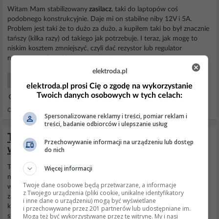
Witam Mam stabilizowany
zasilacz
, taki do laptopów coś
podobnego konstrukcyjnie. Daje mi on stabilne niby 12V i 5A.
Problem jest taki że to dużo za dużo, a kupiłem taki bo był znacznie
tańszy (kilka razy) od takiego jak potrzebuje. I teraz, jak mogę to
niskim kosztem zmniejszyć, czyli dać rezystor lub regulator
napięcia?? Tylko jaki, można coś takiego...
elektroda.pl
Początkujący Naprawy
elektroda.pl prosi Cię o zgodę na wykorzystanie
Twoich danych osobowych w tych celach:
21 Cze 2012 23:13
Odpowiedzi: 8 Wyświetleń: 14894
Spersonalizowane reklamy i treści, pomiar reklam i
treści, badanie odbiorców i ulepszanie usług
Tani zasilacz regulowany 0-30V DIY. Czy
Przechowywanie informacji na urządzeniu lub dostęp
warto kupić
do nich
To w zasadzie
liniowy
stabilizator napięcia. Raz, że musisz mieć do
Więcej informacji
niego transformator. Dwa, musisz mieć do niego spory radiator z
Twoje dane osobowe będą przetwarzane, a informacje
wentylatorem. Trzy - straty na jego tranzystorze to (napięcie
z Twojego urządzenia (pliki cookie, unikalne identyfikatory
zasilania-napięcie wyjściowe) razy prąd. Mając te 30V napięcia na
i inne dane o urządzeniu) mogą być wyświetlane
kondensatorze, a na wyjściu powiedzmy 5V, przy 3A masz 85W
i przechowywane przez 201 partnerów lub udostępniane im.
Mogą też być wykorzystywane przez tę witrynę. My i nasi
strat na tranzystorze. Raz, że to...