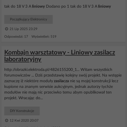
tak do 18 V 3 A
liniowy
Dodano po 1 tak do 18 V 3 A
liniowy
Początkujący Elektronicy
21 Lip 2025 23:29
Odpowiedzi: 17 Wyświetleń: 519
Kombajn warsztatowy - Liniowy zasilacz
laboratoryjny
http://obrazki.elektroda.pl/4826155200_1... Witam wszystkich
forumowiczów ... Dziś przedstawię kolejny swój projekt. Na wstępie
zaznaczę iż niektóre moduły
zasilacza
nie są mojej konstrukcji lecz
kupione na znanym serwisie aukcyjnym, jednak autorzy tychże
modułów nie mają nic przeciwko temu abym opublikował ten
projekt. Wracając do...
DIY Konstrukcje
12 Kwi 2020 20:07