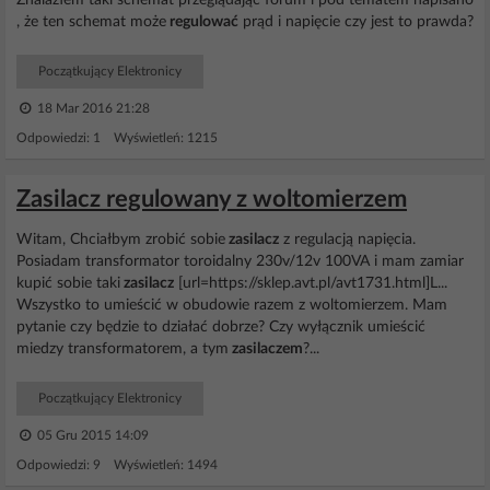
Znalazłem taki schemat przeglądając forum i pod tematem napisano
, że ten schemat może
regulować
prąd i napięcie czy jest to prawda?
Początkujący Elektronicy
18 Mar 2016 21:28
Odpowiedzi: 1 Wyświetleń: 1215
Zasilacz regulowany z woltomierzem
Witam, Chciałbym zrobić sobie
zasilacz
z regulacją napięcia.
Posiadam transformator toroidalny 230v/12v 100VA i mam zamiar
kupić sobie taki
zasilacz
[url=https://sklep.avt.pl/avt1731.html]L...
Wszystko to umieścić w obudowie razem z woltomierzem. Mam
pytanie czy będzie to działać dobrze? Czy wyłącznik umieścić
miedzy transformatorem, a tym
zasilaczem
?...
Początkujący Elektronicy
05 Gru 2015 14:09
Odpowiedzi: 9 Wyświetleń: 1494