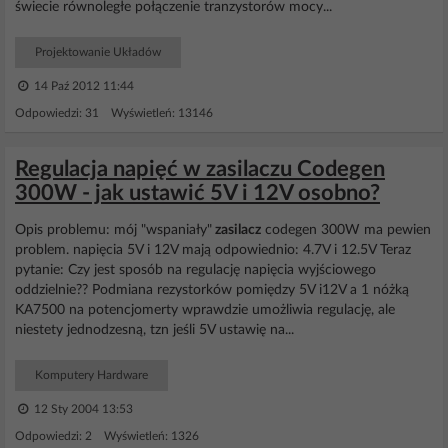
świecie równoległe połączenie tranzystorów mocy...
Projektowanie Układów
14 Paź 2012 11:44
Odpowiedzi: 31 Wyświetleń: 13146
Regulacja napięć w zasilaczu Codegen
300W - jak ustawić 5V i 12V osobno?
Opis problemu: mój "wspaniały"
zasilacz
codegen 300W ma pewien
problem. napięcia 5V i 12V mają odpowiednio: 4.7V i 12.5V Teraz
pytanie: Czy jest sposób na regulację napięcia wyjściowego
oddzielnie?? Podmiana rezystorków pomiędzy 5V i12V a 1 nóżką
KA7500 na potencjomerty wprawdzie umożliwia regulację, ale
niestety jednodzesną, tzn jeśli 5V ustawię na...
Komputery Hardware
12 Sty 2004 13:53
Odpowiedzi: 2 Wyświetleń: 1326