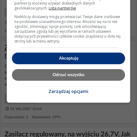
partnerzy możemy używać dokładnych danych
geolokalizacyjnych.
Lista partnerów
Początkujący Elektronicy
Niektórzy dostawcy mogą przetwarzać Twoje dane osobowe
na podstawie uzasadnionego interesu. Możesz się na to nie
21 Lis 2022 07:50
zgodzić, zmieniając opcje poniżej. Link umożliwiający
zarządzanie zgodą lub jej wycofanie w ramach ustawień
Odpowiedzi: 6 Wyświetleń: 1026
dotyczących prywatności i plików cookie znajdziesz u dołu tej
strony lub w menu witryny.
Zasilacz impulsowy - możliwość regulacji
napięcia wyj.?
Akceptuję
Czy istnieje możliwosc regulacji napięcia wyjsciowego
zasilacza
impulsowego?Co sie stanie gdy na wyjscie takiego
zasilacza
,włacze
Odrzuć wszystko
regulator napiecia np.LM317.Potrzebne napiecie 0-10VDC,prad
max.500mA.Zgóry dziekuje za podpowiedz.
Zarządzaj opcjami
Inne Serwis
01 Wrz 2007 10:04
Odpowiedzi: 3 Wyświetleń: 1991
Zasilacz regulowany, na wyjściu 26,7V, Jak