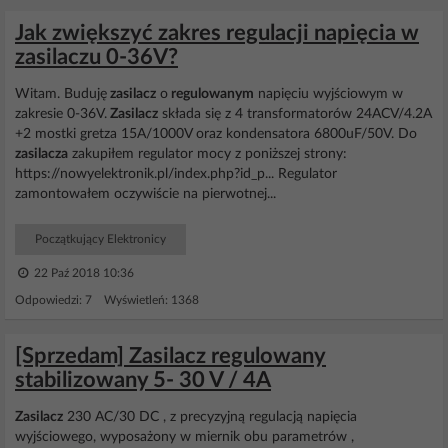
Jak zwiększyć zakres regulacji napięcia w
zasilaczu 0-36V?
Witam. Buduję
zasilacz
o
regulowanym
napięciu wyjściowym w
zakresie 0-36V.
Zasilacz
składa się z 4 transformatorów 24ACV/4.2A
+2 mostki gretza 15A/1000V oraz kondensatora 6800uF/50V. Do
zasilacza
zakupiłem regulator mocy z poniższej strony:
https://nowyelektronik.pl/index.php?id_p... Regulator
zamontowałem oczywiście na pierwotnej...
Początkujący Elektronicy
22 Paź 2018 10:36
Odpowiedzi: 7 Wyświetleń: 1368
[Sprzedam] Zasilacz regulowany
stabilizowany 5- 30 V / 4A
Zasilacz
230 AC/30 DC , z precyzyjną regulacją napięcia
wyjściowego, wyposażony w miernik obu parametrów ,