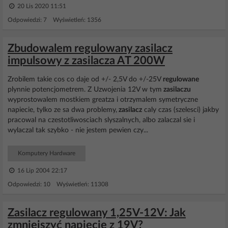
20 Lis 2020 11:51
Odpowiedzi: 7 Wyświetleń: 1356
Zbudowalem regulowany zasilacz
impulsowy z zasilacza AT 200W
Zrobilem takie cos co daje od +/- 2,5V do +/-25V
regulowane
plynnie potencjometrem. Z Uzwojenia 12V w tym
zasilaczu
wyprostowalem mostkiem greatza i otrzymalem symetryczne
napiecie, tylko ze sa dwa problemy,
zasilacz
caly czas (szelesci) jakby
pracowal na czestotliwosciach slyszalnych, albo zalaczal sie i
wylaczal tak szybko - nie jestem pewien czy...
Komputery Hardware
16 Lip 2004 22:17
Odpowiedzi: 10 Wyświetleń: 11308
Zasilacz regulowany 1,25V-12V: Jak
zmniejszyć napięcie z 19V?