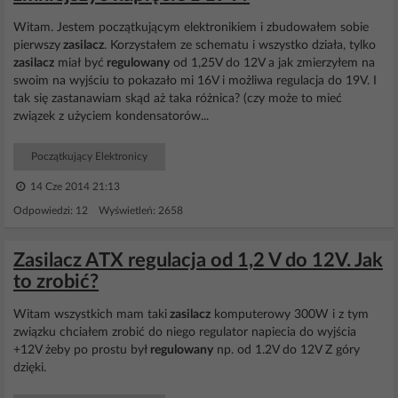
Witam. Jestem początkującym elektronikiem i zbudowałem sobie
pierwszy
zasilacz
. Korzystałem ze schematu i wszystko działa, tylko
zasilacz
miał być
regulowany
od 1,25V do 12V a jak zmierzyłem na
swoim na wyjściu to pokazało mi 16V i możliwa regulacja do 19V. I
tak się zastanawiam skąd aż taka różnica? (czy może to mieć
związek z użyciem kondensatorów...
Początkujący Elektronicy
14 Cze 2014 21:13
Odpowiedzi: 12 Wyświetleń: 2658
Zasilacz ATX regulacja od 1,2 V do 12V. Jak
to zrobić?
Witam wszystkich mam taki
zasilacz
komputerowy 300W i z tym
związku chciałem zrobić do niego regulator napiecia do wyjścia
+12V żeby po prostu był
regulowany
np. od 1.2V do 12V Z góry
dzięki.