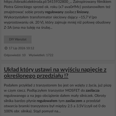
https://obrazki.elektroda.pl/3415932800_... Zainspirowany filmikiem
Piotra Góreckiego sprzed ok. roku (x7-ava0rfMc) postanowiłem też
zmajstrować sobie prosty
regulowany
zasilacz
liniowy
.
Wykorzystałem transformator sieciowy dający ~15,7 V (po
wyprostowaniu ok. 20 V), który zajmuje mniej niż połowę obudowy
Z-3A (ona ma tuleję na śrubę...
DIY Warsztat
17 Lip 2026 10:12
Odpowiedzi: 10 Wyświetleń: 1722
Układ który ustawi na wyjściu napięcie z
określonego przedziału !?
Podałem przykład z tranzystorem bo jest on wzięty z życia, już piszę
w czym rzecz. Podłączyłem tranzystor MOSFET do
zasilacza
regulowanego a na jego obciążenie dałem mały silniczek. Obroty
silnika bardzo płynie
regulowałem
tym
zasilaczem
a przedział
otwarcia bramki tranzystora był między 2.5 a 3.5V (czyli od 0 do
100% obr. silnika). Stąd pomysł na...