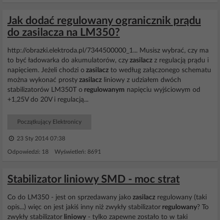
Jak dodać regulowany ogranicznik prądu
do zasilacza na LM350?
http://obrazki.elektroda.pl/7344500000_1... Musisz wybrać, czy ma
to być ładowarka do akumulatorów, czy
zasilacz
z regulacją prądu i
napięciem. Jeżeli chodzi o
zasilacz
to według załączonego schematu
można wykonać prosty
zasilacz
liniowy z udziałem dwóch
stabilizatorów LM350T o
regulowanym
napięciu wyjściowym od
+1,25V do 20V i regulacją...
Początkujący Elektronicy
23 Sty 2014 07:38
Odpowiedzi: 18 Wyświetleń: 8691
Stabilizator liniowy SMD - moc strat
Co do LM350 - jest on sprzedawany jako
zasilacz
regulowany (taki
opis...) więc on jest jakiś inny niż zwykły stabilizator
regulowany
? To
zwykły stabilizator
liniowy
- tylko zapewne zostało to w taki