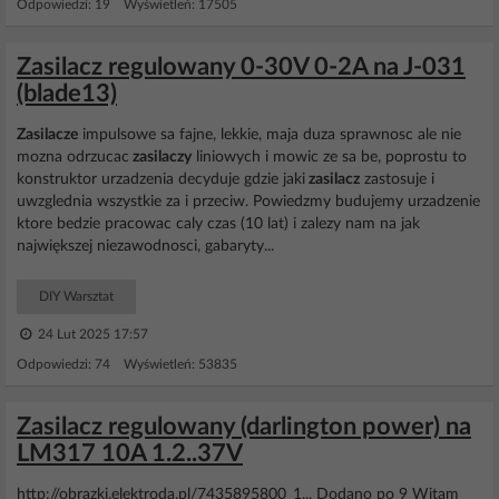
Odpowiedzi: 19 Wyświetleń: 17505
Zasilacz regulowany 0-30V 0-2A na J-031
(blade13)
Zasilacze
impulsowe sa fajne, lekkie, maja duza sprawnosc ale nie
mozna odrzucac
zasilaczy
liniowych i mowic ze sa be, poprostu to
konstruktor urzadzenia decyduje gdzie jaki
zasilacz
zastosuje i
uwzglednia wszystkie za i przeciw. Powiedzmy budujemy urzadzenie
ktore bedzie pracowac caly czas (10 lat) i zalezy nam na jak
największej niezawodnosci, gabaryty...
DIY Warsztat
24 Lut 2025 17:57
Odpowiedzi: 74 Wyświetleń: 53835
Zasilacz regulowany (darlington power) na
LM317 10A 1.2..37V
http://obrazki.elektroda.pl/7435895800_1... Dodano po 9 Witam