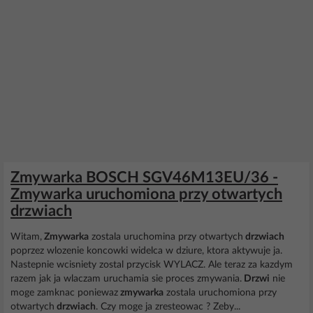
Zmywarka BOSCH SGV46M13EU/36 -
Zmywarka uruchomiona przy otwartych
drzwiach
Witam,
Zmywarka
zostala uruchomina przy otwartych
drzwiach
poprzez wlozenie koncowki widelca w dziure, ktora aktywuje ja.
Nastepnie wcisniety zostal przycisk WYLACZ. Ale teraz za kazdym
razem jak ja wlaczam uruchamia sie proces zmywania.
Drzwi
nie
moge zamknac poniewaz
zmywarka
zostala uruchomiona przy
otwartych
drzwiach
. Czy moge ja zresteowac ? Zeby...