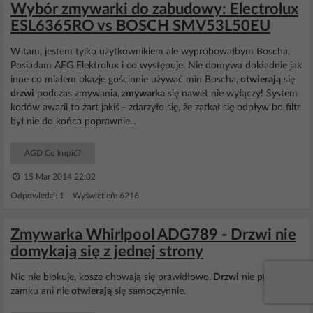
Wybór zmywarki do zabudowy: Electrolux
ESL6365RO vs BOSCH SMV53L50EU
Witam, jestem tylko użytkownikiem ale wypróbowałbym Boscha.
Posiadam AEG Elektrolux i co występuje. Nie domywa dokładnie jak
inne co miałem okazje gościnnie używać min Boscha,
otwierają
się
drzwi
podczas zmywania,
zmywarka
się nawet nie wyłączy! System
kodów awarii to żart jakiś - zdarzyło się, że zatkał się odpływ bo filtr
był nie do końca poprawnie...
AGD Co kupić?
15 Mar 2014 22:02
Odpowiedzi: 1 Wyświetleń: 6216
Zmywarka Whirlpool ADG789 - Drzwi nie
domykają się z jednej strony
Nic nie blokuje, kosze chowają się prawidłowo.
Drzwi
nie prężą na
zamku ani nie
otwierają
się samoczynnie.