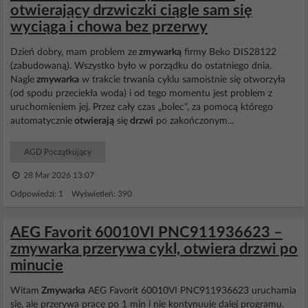
otwierający drzwiczki ciągle sam się
wyciąga i chowa bez przerwy
Dzień dobry, mam problem ze
zmywarką
firmy Beko DIS28122
(zabudowaną). Wszystko było w porządku do ostatniego dnia.
Nagle
zmywarka
w trakcie trwania cyklu samoistnie się otworzyła
(od spodu przeciekła woda) i od tego momentu jest problem z
uruchomieniem jej. Przez cały czas „bolec”, za pomocą którego
automatycznie
otwierają
się
drzwi
po zakończonym...
AGD Początkujący
28 Mar 2026 13:07
Odpowiedzi: 1 Wyświetleń: 390
AEG Favorit 60010VI PNC911936623 –
zmywarka przerywa cykl, otwiera drzwi po
minucie
Witam
Zmywarka
AEG Favorit 60010VI PNC911936623 uruchamia
się, ale przerywa pracę po 1 min i nie kontynuuje dalej programu.