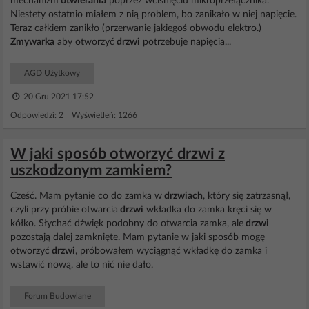
mechanizm
otwierania
poprzez wciśnięciu mikroprzełącznika.
Niestety ostatnio miałem z nią problem, bo zanikało w niej napięcie.
Teraz całkiem zanikło (przerwanie jakiegoś obwodu elektro.)
Zmywarka
aby otworzyć
drzwi
potrzebuje napięcia...
AGD Użytkowy
20 Gru 2021 17:52
Odpowiedzi: 2 Wyświetleń: 1266
W jaki sposób otworzyć drzwi z
uszkodzonym zamkiem?
Cześć. Mam pytanie co do zamka w
drzwiach
, który się zatrzasnął,
czyli przy próbie otwarcia
drzwi
wkładka do zamka kręci się w
kółko. Słychać dźwięk podobny do otwarcia zamka, ale
drzwi
pozostają dalej zamknięte. Mam pytanie w jaki sposób mogę
otworzyć
drzwi
, próbowałem wyciągnąć wkładkę do zamka i
wstawić nową, ale to nić nie dało.
Forum Budowlane