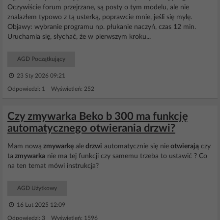
Oczywiście forum przejrzane, są posty o tym modelu, ale nie
znalazłem typowo z tą usterką, poprawcie mnie, jeśli się mylę.
Objawy: wybranie programu np. płukanie naczyń, czas 12 min.
Uruchamia się, słychać, że w pierwszym kroku...
AGD Początkujący
23 Sty 2026 09:21
Odpowiedzi: 1 Wyświetleń: 252
Czy zmywarka Beko b 300 ma funkcję
automatycznego otwierania drzwi?
Mam nową
zmywarkę
ale
drzwi
automatycznie się nie
otwierają
czy
ta
zmywarka
nie ma tej funkcji czy samemu trzeba to ustawić ? Co
na ten temat mówi instrukcja?
AGD Użytkowy
16 Lut 2025 12:09
Odpowiedzi: 3 Wyświetleń: 1596