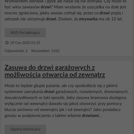
Wymieniłem zatrzask i język ale nadal się nie domyka. Czy może to
być wina zawiasów
drzwi
? Mam wrażenie że uszczelka na dole jest
mocno zgnieciona, jakby zawias cofnął się, przez co
drzwi
prężą i
zatrzask nie utrzymuje
drzwi
. Dodam, że
zmywarka
ma ok 12 lat.
AGD Początkujący
29 Cze 2020 01:35
Odpowiedzi: 2 Wyświetleń: 1332
Zasuwa do drzwi garażowych z
możliwością otwarcia od zewnątrz
Może to będzie głupie pytanie, ale czy spotkaliście się z jakimś
systemem zamykania
drzwi
garażowych, rozwiernych, drewnianych,
dwuskrzydłowych w taki sposób, żeby zasuwa bramowa dostępna
wyłącznie od wewnątrz dawała się jakoś otworzyć przy pomocy
klucza zarówno od wewnątrz jak i od zewnątrz? Jako posiadacz
garażu w podpiwniczeniu z takimi właśnie
drzwiami
...
Ogólny techniczny