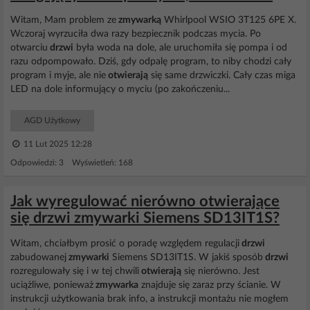
Witam, Mam problem ze
zmywarką
Whirlpool WSIO 3T125 6PE X.
Wczoraj wyrzuciła dwa razy bezpiecznik podczas mycia. Po
otwarciu
drzwi
była woda na dole, ale uruchomiła się pompa i od
razu odpompowało. Dziś, gdy odpalę program, to niby chodzi cały
program i myje, ale nie
otwierają
się same drzwiczki. Cały czas miga
LED na dole informujący o myciu (po zakończeniu...
AGD Użytkowy
11 Lut 2025 12:28
Odpowiedzi: 3 Wyświetleń: 168
Jak wyregulować nierówno otwierające
się drzwi zmywarki Siemens SD13IT1S?
Witam, chciałbym prosić o poradę względem regulacji
drzwi
zabudowanej
zmywarki
Siemens SD13IT1S. W jakiś sposób
drzwi
rozregulowały się i w tej chwili
otwierają
się nierówno. Jest
uciążliwe, ponieważ
zmywarka
znajduje się zaraz przy ścianie. W
instrukcji użytkowania brak info, a instrukcji montażu nie mogłem