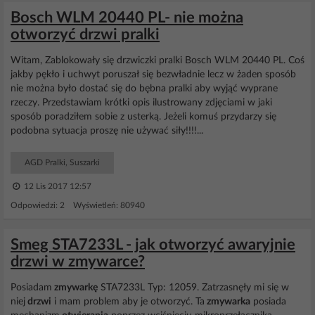
Bosch WLM 20440 PL- nie można
otworzyć drzwi pralki
Witam, Zablokowały się drzwiczki pralki Bosch WLM 20440 PL. Coś
jakby pękło i uchwyt poruszał się bezwładnie lecz w żaden sposób
nie można było dostać się do bębna pralki aby wyjąć wyprane
rzeczy. Przedstawiam krótki opis ilustrowany zdjęciami w jaki
sposób poradziłem sobie z usterką. Jeżeli komuś przydarzy się
podobna sytuacja proszę nie używać siły!!!!...
AGD Pralki, Suszarki
12 Lis 2017 12:57
Odpowiedzi: 2 Wyświetleń: 80940
Smeg STA7233L - jak otworzyć awaryjnie
drzwi w zmywarce?
Posiadam
zmywarkę
STA7233L Typ: 12059. Zatrzasnęły mi się w
niej
drzwi
i mam problem aby je otworzyć. Ta
zmywarka
posiada