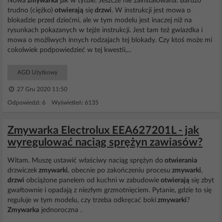
Nowa
zmywarka
jak w tytule. Jeszcze nie zainstalowana. Bardzo
trudno (ciężko)
otwierają
się
drzwi
. W instrukcji jest mowa o
blokadzie przed dziećmi, ale w tym modelu jest inaczej niż na
rysunkach pokazanych w tejże instrukcji. Jest tam też gwiazdka i
mowa o możliwych innych rodzajach tej blokady. Czy ktoś może mi
cokolwiek podpowiedzieć w tej kwestii,...
AGD Użytkowy
27 Gru 2020 11:50
Odpowiedzi: 6 Wyświetleń: 6135
Zmywarka Electrolux EEA627201L - jak
wyregulować naciąg sprężyn zawiasów?
Witam. Muszę ustawić właściwy naciąg sprężyn do
otwierania
drzwiczek
zmywarki
, obecnie po zakończeniu procesu
zmywarki
,
drzwi
obciążone panelem od kuchni w zabudowie
otwierają
się zbyt
gwałtownie i opadają z niezłym grzmotnięciem. Pytanie, gdzie to się
reguluje w tym modelu, czy trzeba odkręcać boki
zmywarki
?
Zmywarka
jednoroczna .