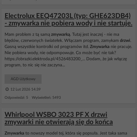
Electrolux EEQ47203L (typ: GHE623DB4)
- zmywarka nie pobiera wody i nie startuje.
Mam problem z tą samą
zmywarką
. Tutaj jest inaczej - nie ma
błędów, czerwonych światełek. Włączam program, zamykam
drzwi
.
Gasną wszystkie kontrolki od programów itd.
Zmywarka
nie pracuje.
Nie pobiera wody, nie odpompowuje. Co może być nie tak?
https://obrazki.elektroda.pl/4526483200_... Dodam, że jak włączę
program, to nic się nie zaczyna...
AGD Użytkowy
12 Lut 2026 14:39
Odpowiedzi: 5 Wyświetleń: 5493
Whirlpool WSBO 3023 PF X drzwi
zmywarki nie otwierają się do końca
Zmywarka
to nowszy model tej, która się popsuła. Jest taka sama