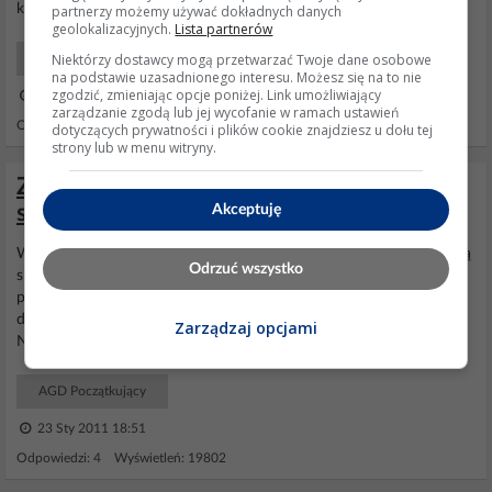
klucza. Znacie...
partnerzy możemy używać dokładnych danych
geolokalizacyjnych.
Lista partnerów
Niektórzy dostawcy mogą przetwarzać Twoje dane osobowe
Forum Budowlane
na podstawie uzasadnionego interesu. Możesz się na to nie
zgodzić, zmieniając opcje poniżej. Link umożliwiający
08 Cze 2021 18:06
zarządzanie zgodą lub jej wycofanie w ramach ustawień
Odpowiedzi: 37 Wyświetleń: 33540
dotyczących prywatności i plików cookie znajdziesz u dołu tej
strony lub w menu witryny.
Zmywarka Ariston Li420 - drzwi nie chcą
się zamykać.
Akceptuję
Witam Posiadam
zmywarkę
Ariston Li420 i mam problem. Nie chcą
Odrzuć wszystko
się domknąć całkowicie, tylko jest mała szczelina, czy to jest
problem z zamkiem (takie coś małego i plastikowego :) ) (w środku
drzwiczek). Po raz pierwszy i ostatni poprawiam pisownię.
Zarządzaj opcjami
Następnym razem poślę w KOSZ.
AGD Początkujący
23 Sty 2011 18:51
Odpowiedzi: 4 Wyświetleń: 19802