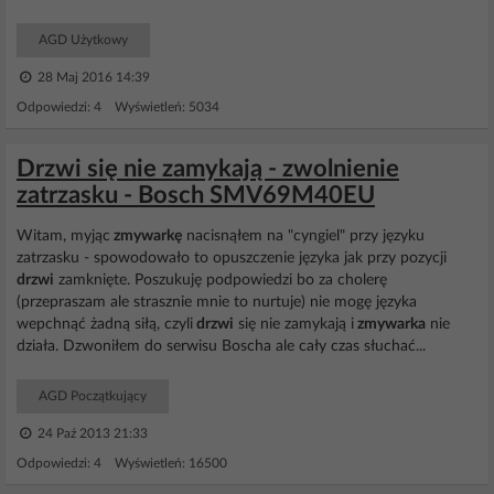
AGD Użytkowy
28 Maj 2016 14:39
Odpowiedzi: 4 Wyświetleń: 5034
Drzwi się nie zamykają - zwolnienie
zatrzasku - Bosch SMV69M40EU
Witam, myjąc
zmywarkę
nacisnąłem na "cyngiel" przy języku
zatrzasku - spowodowało to opuszczenie języka jak przy pozycji
drzwi
zamknięte. Poszukuję podpowiedzi bo za cholerę
(przepraszam ale strasznie mnie to nurtuje) nie mogę języka
wepchnąć żadną siłą, czyli
drzwi
się nie zamykają i
zmywarka
nie
działa. Dzwoniłem do serwisu Boscha ale cały czas słuchać...
AGD Początkujący
24 Paź 2013 21:33
Odpowiedzi: 4 Wyświetleń: 16500