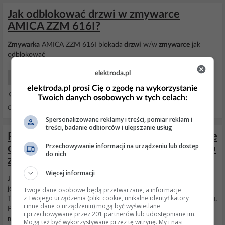
Jak odblokować drzwi w zmywarce
AMICA ZZM 616I?
Zmywarka
AMICA ZZM 616I blokada
drzwi
w/w
zmywarce
jak
odblokować
elektroda.pl
AGD Użytkowy
elektroda.pl prosi Cię o zgodę na wykorzystanie
13 Lis 2015 10:50
Twoich danych osobowych w tych celach:
Odpowiedzi: 4 Wyświetleń: 6009
Spersonalizowane reklamy i treści, pomiar reklam i
treści, badanie odbiorców i ulepszanie usług
Przeróbka drzwi balkonowych - otwieranie
Przechowywanie informacji na urządzeniu lub dostęp
od wewnątrz bez klucza, od zewnątrz tylko
do nich
z kluczem.
Więcej informacji
Jakiś czas temu popełniłem projekt windy w domu wyrzucając
jednocześnie schody. https://www.elektroda.pl/rtvforum/viewto...
Twoje dane osobowe będą przetwarzane, a informacje
z Twojego urządzenia (pliki cookie, unikalne identyfikatory
Teraz przyszedł czas by dorobić schody tyle że z balkonu do ogrodu.
i inne dane o urządzeniu) mogą być wyświetlane
Potrzebuję tak przerobić
drzwi
balkonowe żebym od wewnątrz
i przechowywane przez 201 partnerów lub udostępniane im.
mógł
otwierać
balkon jak zawsze, a od zewnątrz tylko za pomocą
Mogą też być wykorzystywane przez tę witrynę. My i nasi