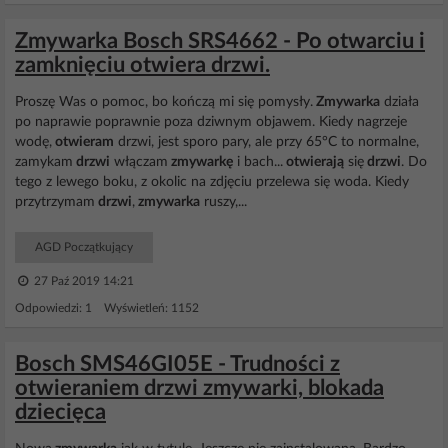
Zmywarka Bosch SRS4662 - Po otwarciu i
zamknięciu otwiera drzwi.
Proszę Was o pomoc, bo kończą mi się pomysły.
Zmywarka
działa
po naprawie poprawnie poza dziwnym objawem. Kiedy nagrzeje
wodę,
otwieram
drzwi, jest sporo pary, ale przy 65°C to normalne,
zamykam
drzwi
włączam
zmywarkę
i bach...
otwierają
się
drzwi
. Do
tego z lewego boku, z okolic na zdjęciu przelewa się woda. Kiedy
przytrzymam
drzwi
,
zmywarka
ruszy,...
AGD Początkujący
27 Paź 2019 14:21
Odpowiedzi: 1 Wyświetleń: 1152
Bosch SMS46GI05E - Trudności z
otwieraniem drzwi zmywarki, blokada
dziecięca