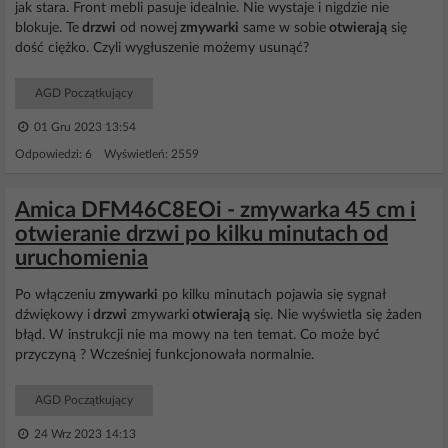
jak stara. Front mebli pasuje idealnie. Nie wystaje i nigdzie nie
blokuje. Te
drzwi
od nowej
zmywarki
same w sobie
otwierają
się
dość ciężko. Czyli wygłuszenie możemy usunąć?
AGD Początkujący
01 Gru 2023 13:54
Odpowiedzi: 6 Wyświetleń: 2559
Amica DFM46C8EOi - zmywarka 45 cm i
otwieranie drzwi po kilku minutach od
uruchomienia
Po włączeniu
zmywarki
po kilku minutach pojawia się sygnał
dźwiękowy i
drzwi
zmywarki
otwierają
się. Nie wyświetla się żaden
błąd. W instrukcji nie ma mowy na ten temat. Co może być
przyczyną ? Wcześniej funkcjonowała normalnie.
AGD Początkujący
24 Wrz 2023 14:13