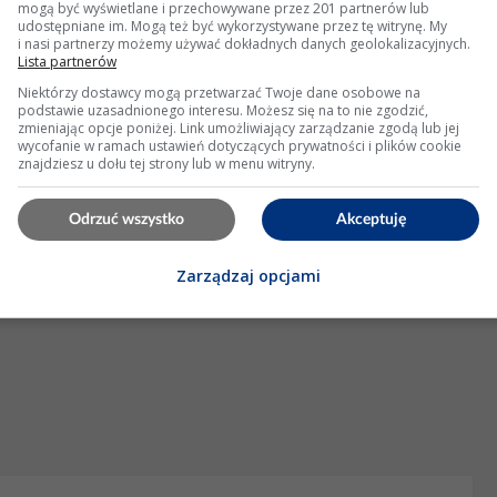
mogą być wyświetlane i przechowywane przez 201 partnerów lub
troda.net/39_12199307...
udostępniane im. Mogą też być wykorzystywane przez tę witrynę. My
i nasi partnerzy możemy używać dokładnych danych geolokalizacyjnych.
Lista partnerów
tleń: 40049
Niektórzy dostawcy mogą przetwarzać Twoje dane osobowe na
podstawie uzasadnionego interesu. Możesz się na to nie zgodzić,
zmieniając opcje poniżej. Link umożliwiający zarządzanie zgodą lub jej
KLAMA
wycofanie w ramach ustawień dotyczących prywatności i plików cookie
znajdziesz u dołu tej strony lub w menu witryny.
Odrzuć wszystko
Akceptuję
Zarządzaj opcjami