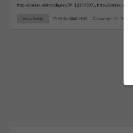
http://obrazki.elektroda.net/39_12199307... http://obrazki.elek
Audio Serwis
28 Sie 2008 14:20
Odpowiedzi: 20 Wyświe
RE