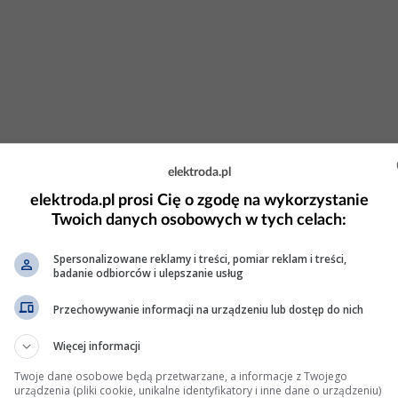
elektroda.pl
elektroda.pl prosi Cię o zgodę na wykorzystanie
Twoich danych osobowych w tych celach:
iak DSS 402 - wycięcie z płytki
Spersonalizowane reklamy i treści, pomiar reklam i treści,
load.php?fi...
badanie odbiorców i ulepszanie usług
Przechowywanie informacji na urządzeniu lub dostęp do nich
dzi: 1 Wyświetleń: 1579
Więcej informacji
Twoje dane osobowe będą przetwarzane, a informacje z Twojego
zestrojenia radia Unitra
urządzenia (pliki cookie, unikalne identyfikatory i inne dane o urządzeniu)