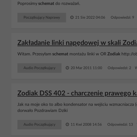
Poprosimy
schemat
do rozważań.
Początkujący Naprawy
21 Sie 2022 04:06
Odpowiedzi: 9 
Zakładanie linki napędowej w skali Zod
Witam. Przesyłam
schemat
montażu linki w OR
Zodiak
http://o
Audio Początkujący
20 Mar 2011 11:00
Odpowiedzi: 2 W
Zodiak DSS 402 - charczenie prawego k
Jak na moje oko to albo kondensator na wejściu wzmacniacza (ok 
dorwało Pozdrawiam Dziki
Audio Początkujący
11 Kwi 2008 14:56
Odpowiedzi: 13 