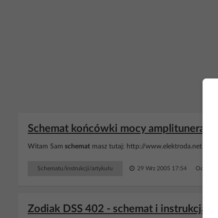
Schemat końcówki mocy amplitunera Zod
Witam Sam
schemat
masz tutaj: http://www.elektroda.net/down
Schematu/instrukcji/artykułu
29 Wrz 2005 17:54
Odpowie
Zodiak DSS 402 - schemat i instrukcja pr