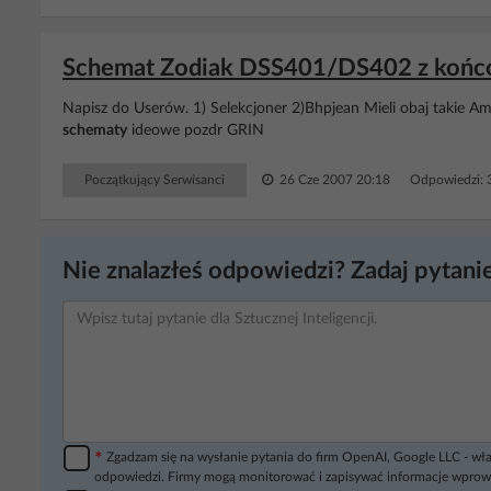
Schemat Zodiak DSS401/DS402 z końc
Napisz do Userów. 1) Selekcjoner 2)Bhpjean Mieli obaj takie Am
schematy
ideowe pozdr GRIN
Początkujący Serwisanci
26 Cze 2007 20:18
Odpowiedzi: 
Nie znalazłeś odpowiedzi? Zadaj pytanie
*
Zgadzam się na wysłanie pytania do firm OpenAI, Google LLC - wła
odpowiedzi. Firmy mogą monitorować i zapisywać informacje wprow