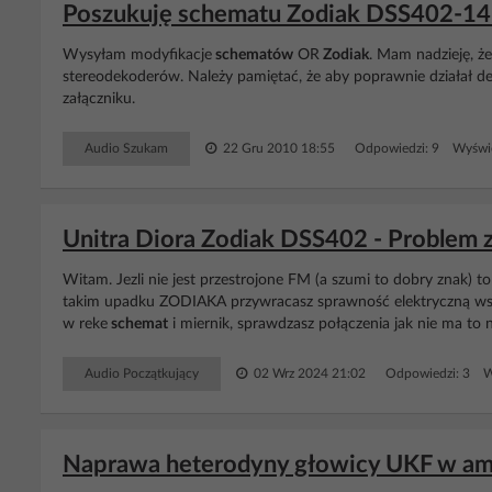
Poszukuję schematu Zodiak DSS402-14
Wysyłam modyfikacje
schematów
OR
Zodiak
. Mam nadzieję, ż
stereodekoderów. Należy pamiętać, że aby poprawnie działał 
załączniku.
Audio Szukam
22 Gru 2010 18:55
Odpowiedzi: 9 Wyświe
Unitra Diora Zodiak DSS402 - Problem z
Witam. Jezli nie jest przestrojone FM (a szumi to dobry znak) t
takim upadku ZODIAKA przywracasz sprawność elektryczną wsz
w reke
schemat
i miernik, sprawdzasz połączenia jak nie ma to 
Audio Początkujący
02 Wrz 2024 21:02
Odpowiedzi: 3 W
Naprawa heterodyny głowicy UKF w amp