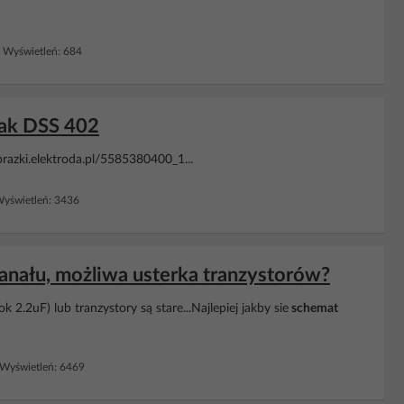
Wyświetleń: 684
iak DSS 402
brazki.elektroda.pl/5585380400_1...
yświetleń: 3436
anału, możliwa usterka tranzystorów?
2.2uF) lub tranzystory są stare...Najlepiej jakby sie
schemat
Wyświetleń: 6469