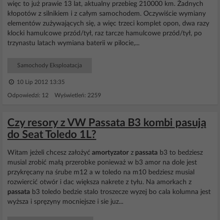
więc to już prawie 13 lat, aktualny przebieg 210000 km. Żadnych
kłopotów z silnikiem i z całym samochodem. Oczywiście wymiany
elementów zużywających się, a więc trzeci komplet opon, dwa razy
klocki hamulcowe przód/tył, raz tarcze hamulcowe przód/tył, po
trzynastu latach wymiana baterii w pilocie,...
Samochody Eksploatacja
10 Lip 2012 13:35
Odpowiedzi: 12 Wyświetleń: 2259
Czy resory z VW Passata B3 kombi pasują
do Seat Toledo 1L?
Witam jeżeli chcesz założyć
amortyzator
z
passata
b3 to bedziesz
musial zrobić małą przerobke ponieważ w b3 amor na dole jest
przykręcany na śrube m12 a w toledo na m10 bedziesz musial
rozwiercić otwór i dac większa nakrete z tyłu. Na amorkach z
passata
b3 toledo bedzie stalo troszecze wyzej bo cala kolumna jest
wyższa i spręzyny mocniejsze i sie juz...