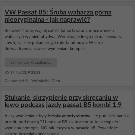
VW Passat B5: Śruba wahacza górna
nieoryginalna - jak naprawić?
Rozwierć śrubę, wyjmij całość (amortyzator z mocowaniem
wahaczy) i wymień obydwa. Wymiana jednego nie ma sensu, za
chwilę zacznie pukać drugi i robota od nowa. Wiem z
doświadczenia, zawsze wymieniam komplet.
Samochody Początkujący
17 Paź 2019 22:23
Odpowiedzi: 8 Wyświetleń: 7146
Stukanie, skrzypienie przy skręcaniu w
lewo podczas jazdy passat B5 kombi 1.9
A czy wymieniane były łożyska
amortyzatorów
- te pod kielichami z
przodu pod maską ? U mnie w B5 jak miałem to to skrzypiało i
wymiana pomogła. NO tak ,łożyska w pasacie b5. Powiedz że
jeszcze skrzypiały przy skręcie.