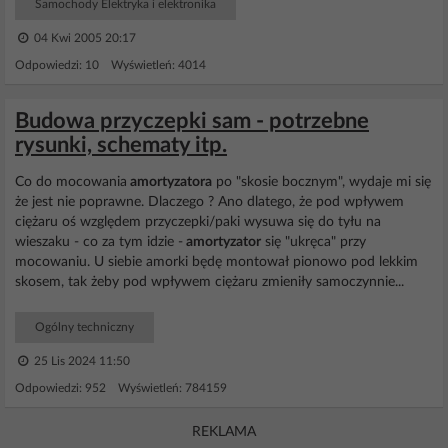
Samochody Elektryka i elektronika
04 Kwi 2005 20:17
Odpowiedzi: 10 Wyświetleń: 4014
Budowa przyczepki sam - potrzebne
rysunki, schematy itp.
Co do mocowania
amortyzatora
po "skosie bocznym", wydaje mi się
że jest nie poprawne. Dlaczego ? Ano dlatego, że pod wpływem
ciężaru oś względem przyczepki/paki wysuwa się do tyłu na
wieszaku - co za tym idzie -
amortyzator
się "ukręca" przy
mocowaniu. U siebie amorki będę montował pionowo pod lekkim
skosem, tak żeby pod wpływem ciężaru zmieniły samoczynnie...
Ogólny techniczny
25 Lis 2024 11:50
Odpowiedzi: 952 Wyświetleń: 784159
REKLAMA