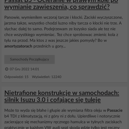
Passat B5 - Ocieranie w prawym kole po
wymianie zawieszenia, co sprawdzić?
Panowie, wymienilem wczoraj tarcze i klocki. Zaciski wyczyszczone,
jarzma takze, wszystko chodzi luzno niby tarcza o klocki nie trze. A
slychac dalej to samo. Podejrzewam ze lozysko siada ale tez nie
chce wszystkiego wymieniac. Tez chce sprobowac zmienic kola z
tylu na przod. Ma ktos z was jeszcze jakies pomysly? Bo w
amortyzatorach
przednich u gory...
Samochody Początkujący
07 Gru 2022 14:01
Odpowiedzi: 15 Wyświetleń: 12240
Nietrafione konstrukcje w samochodach:
silnik Isuzu 3.0 i cofające się tuleje
Może to wyda się błahe i głupie ale wymiana filtra oleju w
Passacie
b4 TDI z klimatyzacją, ni z góry ni z dołu. Upierdliwe i notorycznie
zacierające się mechanizmy ręcznego hamulca w tylnych zaciskach
praktycznie w każdym VW audi seat skoda gdzie tylko jest ręczny