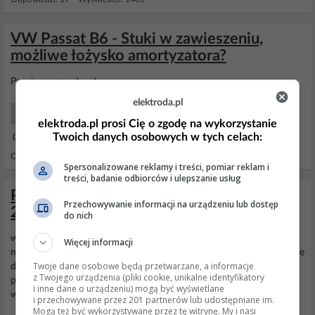
VW Passat B6 - Stuki w zawieszeniu,
możliwe łożysko amortyzatora?
Pasuje na
amortyzator
.
elektroda.pl
Samochody Początkujący
elektroda.pl prosi Cię o zgodę na wykorzystanie
Twoich danych osobowych w tych celach:
27 Lip 2015 13:04
Odpowiedzi: 7 Wyświetleń: 20376
Spersonalizowane reklamy i treści, pomiar reklam i
treści, badanie odbiorców i ulepszanie usług
Passat 1.9 TDI - brak reakcji na gaz przy
Przechowywanie informacji na urządzeniu lub dostęp
2500-3000 obr/min, co sprawdzić?
do nich
widze ze kolega autosuper dobrze się zna na samochodach wiec
Więcej informacji
moze i mi pomoze. mam paska z 94r 1.9 tdi (90 KM) i niepokoi mnie
Twoje dane osobowe będą przetwarzane, a informacje
dziwne pukanie przy kazdym skrecie kierownica, co to moze byc ??
z Twojego urządzenia (pliki cookie, unikalne identyfikatory
prosze o pomoc !!! (ja podejrzewam dwie rzeczy, albo pompa od
i inne dane o urządzeniu) mogą być wyświetlane
wspomagania albo cos z
amortyzatorami
)
i przechowywane przez 201 partnerów lub udostępniane im.
Mogą też być wykorzystywane przez tę witrynę. My i nasi