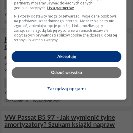
partnerzy możemy używać dokładnych danych
Samochody Elektryka i elektronika
geolokalizacyjnych.
Lista partnerów
23 Lut 2010 21:54
Niektórzy dostawcy mogą przetwarzać Twoje dane osobowe
na podstawie uzasadnionego interesu. Możesz się na to nie
Odpowiedzi: 27 Wyświetleń: 76950
zgodzić, zmieniając opcje poniżej. Link umożliwiający
zarządzanie zgodą lub jej wycofanie w ramach ustawień
dotyczących prywatności i plików cookie znajdziesz u dołu tej
Passat b6 variant '06 - Bąbelki w zbiorniku
strony lub w menu witryny.
chłodniczym oraz falowanie autem.
Akceptuję
Jeżeli jest wyciek np z jakiegoś wężyka ze strony zbiornika, też będa
bąbelki ?. Co do falowania auta, jest to możliwe gdy rozwalona jest
poduszka pod
amortyzatorem
?
Odrzuć wszystko
Samochody Początkujący
Zarządzaj opcjami
30 Sie 2015 08:54
Odpowiedzi: 10 Wyświetleń: 2592
VW Passat B5 97 - Jak wymienić tylne
amortyzatory? Szukam książki napraw