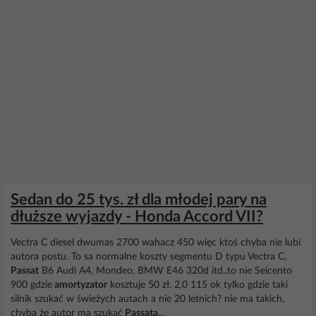
Sedan do 25 tys. zł dla młodej pary na
dłuższe wyjazdy - Honda Accord VII?
Vectra C diesel dwumas 2700 wahacz 450 więc ktoś chyba nie lubi
autora postu. To sa normalne koszty segmentu D typu Vectra C,
Passat
B6 Audi A4, Mondeo, BMW E46 320d itd..to nie Seicento
900 gdzie
amortyzator
kosztuje 50 zł. 2,0 115 ok tylko gdzie taki
silnik szukać w świeżych autach a nie 20 letnich? nie ma takich,
chyba że autor ma szukać
Passata
...