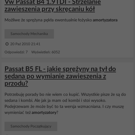
Vw Passat B4 1.9TDI - Strzelanie
zawieszenia przy skręcaniu kół
Możliwe że sprężyna pękła ewentualnie łożysko
amortyzatora
Samochody Mechanika
20 Paź 2010 21:41
Odpowiedzi: 7 Wyświetleń: 6052
Passat B5 FL - jakie sprężyny na tył do
sedana po wymianie zawieszenia z
przodu?
Potrzebuję porady bo nie wiem co kupić. Wszystkie pisze że są do
sedana i kombi. Ale jak ja mam od kombi i stoi wysoko.
Podejrzewam że może być to ta wersja wzmacniana. I czy muszę
wymieniać też
amortyzatory
?
Samochody Początkujący