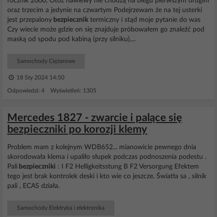
rocznik 2000, Otóż nawiewy nie chodzą na biegu pierwszym drugim
oraz trzecim a jedynie na czwartym Podejrzewam że na tej usterki
jest przepalony
bezpiecznik
termiczny i stąd moje pytanie do was
Czy wiecie może gdzie on się znajduje próbowałem go znaleźć pod
maską od spodu pod kabiną (przy silniku),...
Samochody Ciężarowe
18 Sty 2024 14:50
Odpowiedzi: 4 Wyświetleń: 1305
Mercedes 1827 - zwarcie i palące się
bezpieczniki po korozji klemy
Problem mam z kolejnym WDB652... mianowicie pewnego dnia
skorodowała klema i upaliło słupek podczas podnoszenia podestu .
Pali
bezpieczniki
: I F2 Helligkeitsstung B F2 Versorgung Efektem
tego jest brak kontrolek deski i kto wie co jeszcze. Światła sa , silnik
pali , ECAS działa.
Samochody Elektryka i elektronika