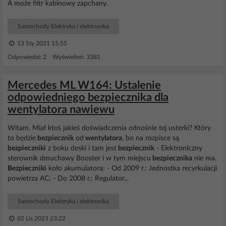
A może filtr kabinowy zapchany.
Samochody Elektryka i elektronika
13 Sty 2021 15:55
Odpowiedzi: 2 Wyświetleń: 3381
Mercedes ML W164: Ustalenie
odpowiedniego bezpiecznika dla
wentylatora nawiewu
Witam. Miał ktoś jakieś doświadczenia odnośnie tej usterki? Który
to będzie
bezpiecznik
od
wentylatora
, bo na rozpisce są
bezpieczniki
z boku deski i tam jest
bezpiecznik
- Elektroniczny
sterownik dmuchawy Booster i w tym miejscu
bezpiecznika
nie ma.
Bezpieczniki
koło akumulatora: - Od 2009 r.: Jednostka recyrkulacji
powietrza AC; - Do 2008 r.: Regulator...
Samochody Elektryka i elektronika
02 Lis 2023 23:22