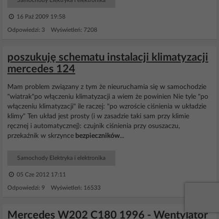
Samochody Elektryka i elektronika
16 Paź 2009 19:58
Odpowiedzi: 3 Wyświetleń: 7208
poszukuję schematu instalacji klimatyzacji
mercedes 124
Mam problem związany z tym że nieuruchamia się w samochodzie
"wiatrak"po włączeniu klimatyzacji a wiem że powinien Nie tyle "po
włączeniu klimatyzacji" ile raczej: "po wzroście ciśnienia w układzie
klimy" Ten układ jest prosty (i w zasadzie taki sam przy klimie
ręcznej i automatycznej): czujnik ciśnienia przy osuszaczu,
przekaźnik w skrzynce
bezpieczników
...
Samochody Elektryka i elektronika
05 Cze 2012 17:11
Odpowiedzi: 9 Wyświetleń: 16533
Mercedes W202 C180 1996 - Wentylator