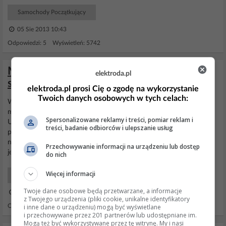
Samochody Początkujący
05 Sie 2013 10:43
Odpowiedzi: 5 Wyświetleń: 5742
Mercedes ml270 cdi - Uszkodzony
elektroda.pl
sterownik wentylatora silnika
elektroda.pl prosi Cię o zgodę na wykorzystanie
Twoich danych osobowych w tych celach:
Witam. Mam problem z podłączeniem
wentylatora
w
Mercedesie
ml270. W poprzednim padł sterownik oraz
bezpiecznik
na klemie.
Spersonalizowane reklamy i treści, pomiar reklam i
Udało mi się dostać
wentylator
ale od przedlifta i różni się
treści, badanie odbiorców i ulepszanie usług
podłączeniem. W starym zasilanie było na końcówkach z
nakrętkami i mała kostka do sterowania, w tym , który kupiłem jest
Przechowywanie informacji na urządzeniu lub dostęp
jedna kostka, w której są dwa grube piny od zasilania...
do nich
Więcej informacji
Samochody Elektryka i elektronika
Twoje dane osobowe będą przetwarzane, a informacje
28 Kwi 2019 09:23
z Twojego urządzenia (pliki cookie, unikalne identyfikatory
i inne dane o urządzeniu) mogą być wyświetlane
Odpowiedzi: 1 Wyświetleń: 2316
i przechowywane przez 201 partnerów lub udostępniane im.
Mogą też być wykorzystywane przez tę witrynę. My i nasi