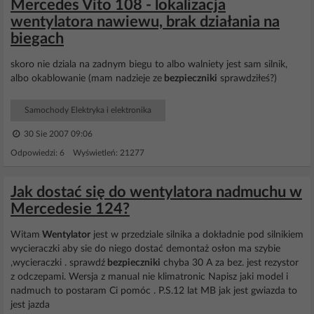
Mercedes Vito 108 - lokalizacja
wentylatora nawiewu, brak działania na
biegach
skoro nie dziala na zadnym biegu to albo walniety jest sam silnik,
albo okablowanie (mam nadzieje ze
bezpieczniki
sprawdziłeś?)
Samochody Elektryka i elektronika
30 Sie 2007 09:06
Odpowiedzi: 6 Wyświetleń: 21277
Jak dostać się do wentylatora nadmuchu w
Mercedesie 124?
Witam
Wentylator
jest w przedziale silnika a dokładnie pod silnikiem
wycieraczki aby sie do niego dostać demontaż osłon ma szybie
,wycieraczki . sprawdź
bezpieczniki
chyba 30 A za bez. jest rezystor
z odczepami. Wersja z manual nie klimatronic Napisz jaki model i
nadmuch to postaram Ci pomóc . P.S.12 lat MB jak jest gwiazda to
jest jazda