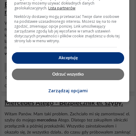
partnerzy możemy używać dokładnych danych
Bezpiecznik odpowiadający za silnik
geolokalizacyjnych.
Lista partnerów
nawiewu - Mercedes W203 2004r
Niektórzy dostawcy mogą przetwarzać Twoje dane osobowe
na podstawie uzasadnionego interesu. Możesz się na to nie
Witam. Od kilku dni walczę z niedziałającym
wentylatorem
zgodzić, zmieniając opcje poniżej. Link umożliwiający
nawiewu. Objawy są takie, że działają wszystkie funkcje panelu
zarządzanie zgodą lub jej wycofanie w ramach ustawień
dotyczących prywatności i plików cookie znajdziesz u dołu tej
klimatyzacji (słychać przestawiający się klapki, palą się wszystkie
strony lub w menu witryny.
lampki), a nie działa tylko pokrętło od obrotu
wentylatora
i przycisk
nawiewu przedniej szyby (nie pali się dioda. Wymontowałem dzisiaj
wentylator
i w pierwszej kolejności...
Akceptuję
Samochody Klimatyzacje Ogrzewanie
Odrzuć wszystko
10 Cze 2015 12:30
Odpowiedzi: 0 Wyświetleń: 6522
Zarządzaj opcjami
Mercedes Atego - Bezpiecznik el. szyby.
Witam Panów. Mam taki problem. Zachciało mi się zamontować el.
szyby do mojego
mercedesa
Atego. Dlatego tez zakupiłem silniczki
przełącznik a później przekaźniki. Wszystko zainstalowałem i
okazało się, że wszystko działa.. do czasu gdy próbowałem zamknąć