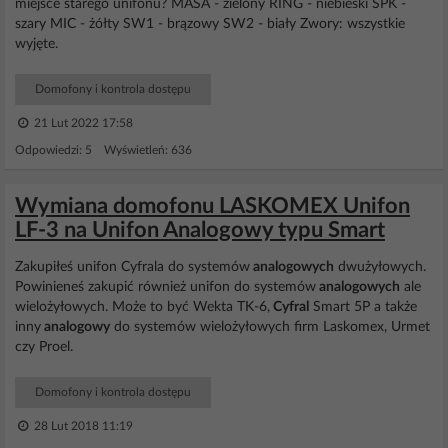
miejsce starego unifonu? MASA - zielony RING - niebieski SPK -
szary MIC - żółty SW1 - brązowy SW2 - biały Zwory: wszystkie
wyjęte.
Domofony i kontrola dostępu
21 Lut 2022 17:58
Odpowiedzi: 5 Wyświetleń: 636
Wymiana domofonu LASKOMEX Unifon
LF-3 na Unifon Analogowy typu Smart
Zakupiłeś unifon Cyfrala do systemów
analogowych
dwużyłowych.
Powinieneś zakupić również unifon do systemów
analogowych
ale
wielożyłowych. Może to być Wekta TK-6,
Cyfral
Smart 5P a także
inny
analogowy
do systemów wielożyłowych firm Laskomex, Urmet
czy Proel.
Domofony i kontrola dostępu
28 Lut 2018 11:19