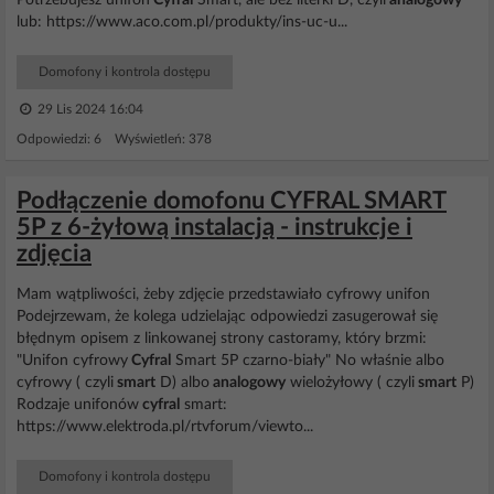
Potrzebujesz unifon
Cyfral
Smart, ale bez literki D, czyli
analogowy
lub: https://www.aco.com.pl/produkty/ins-uc-u...
Domofony i kontrola dostępu
29 Lis 2024 16:04
Odpowiedzi: 6 Wyświetleń: 378
Podłączenie domofonu CYFRAL SMART
5P z 6-żyłową instalacją - instrukcje i
zdjęcia
Mam wątpliwości, żeby zdjęcie przedstawiało cyfrowy unifon
Podejrzewam, że kolega udzielając odpowiedzi zasugerował się
błędnym opisem z linkowanej strony castoramy, który brzmi:
"Unifon cyfrowy
Cyfral
Smart 5P czarno-biały" No właśnie albo
cyfrowy ( czyli
smart
D) albo
analogowy
wielożyłowy ( czyli
smart
P)
Rodzaje unifonów
cyfral
smart:
https://www.elektroda.pl/rtvforum/viewto...
Domofony i kontrola dostępu