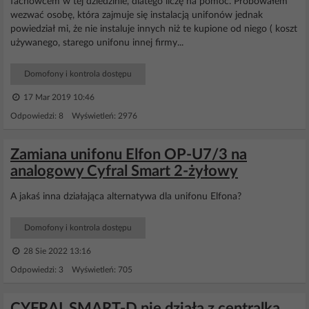
fachowcem w tej dziedzinie, dlatego liczę na pomoc. Próbowałem
wezwać osobę, która zajmuje się instalacją unifonów jednak
powiedział mi, że nie instaluje innych niż te kupione od niego ( koszt
używanego, starego unifonu innej firmy...
Domofony i kontrola dostępu
17 Mar 2019 10:46
Odpowiedzi: 8 Wyświetleń: 2976
Zamiana unifonu Elfon OP-U7/3 na
analogowy Cyfral Smart 2-żyłowy
A jakaś inna działająca alternatywa dla unifonu Elfona?
Domofony i kontrola dostępu
28 Sie 2022 13:16
Odpowiedzi: 3 Wyświetleń: 705
CYFRAL SMART-D nie działa z centralką