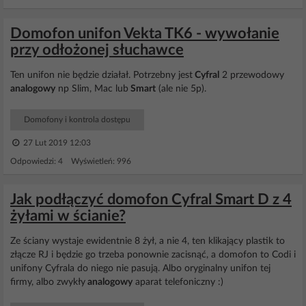
Domofon unifon Vekta TK6 - wywołanie
przy odłożonej słuchawce
Ten unifon nie będzie działał. Potrzebny jest
Cyfral
2 przewodowy
analogowy
np Slim, Mac lub
Smart
(ale nie 5p).
Domofony i kontrola dostępu
27 Lut 2019 12:03
Odpowiedzi: 4 Wyświetleń: 996
Jak podłączyć domofon Cyfral Smart D z 4
żyłami w ścianie?
Ze ściany wystaje ewidentnie 8 żył, a nie 4, ten klikający plastik to
złącze RJ i będzie go trzeba ponownie zacisnąć, a domofon to Codi i
unifony Cyfrala do niego nie pasują. Albo oryginalny unifon tej
firmy, albo zwykły
analogowy
aparat telefoniczny :)