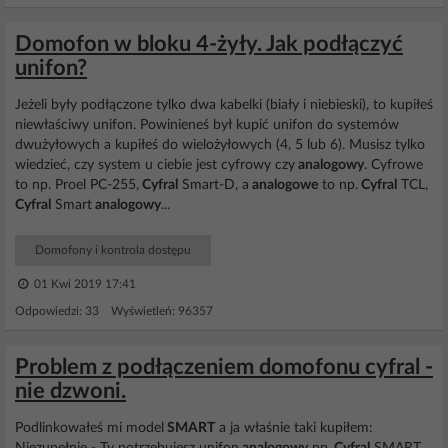
Domofon w bloku 4-żyły. Jak podłączyć
unifon?
Jeżeli były podłączone tylko dwa kabelki (biały i niebieski), to kupiłeś
niewłaściwy unifon. Powinieneś był kupić unifon do systemów
dwużyłowych a kupiłeś do wielożyłowych (4, 5 lub 6). Musisz tylko
wiedzieć, czy system u ciebie jest cyfrowy czy
analogowy
. Cyfrowe
to np. Proel PC-255,
Cyfral
Smart-D, a
analogowe
to np.
Cyfral
TCL,
Cyfral
Smart
analogowy
...
Domofony i kontrola dostępu
01 Kwi 2019 17:41
Odpowiedzi: 33 Wyświetleń: 96357
Problem z podłączeniem domofonu cyfral -
nie dzwoni.
Podlinkowałeś mi model
SMART
a ja właśnie taki kupiłem: