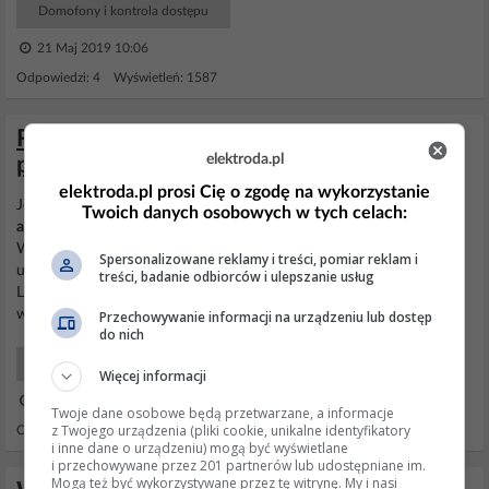
Domofony i kontrola dostępu
21 Maj 2019 10:06
Odpowiedzi: 4 Wyświetleń: 1587
Rozpiska połączeń do starego unifonu -
elektroda.pl
poszukiwana instrukcja wymiany
elektroda.pl prosi Cię o zgodę na wykorzystanie
Jeżeli ten unifon do końca ci działał, to znaczy że masz instalację
Twoich danych osobowych w tych celach:
analogową
6 żyłową. Jest na rynku kilku producentów unifonów.
Wystarczy przy zakupie zweryfikować, czy jest to taki właśnie
Spersonalizowane reklamy i treści, pomiar reklam i
unifon. Najbardziej popularne to
Cyfral
Smart 5P, Wekta TK6,
treści, badanie odbiorców i ulepszanie usług
Laskomex LM4S czy Urmet np. 1131 lub podobny, który jest
właśnie
analogowy
i sześciożyłowy. Musisz...
Przechowywanie informacji na urządzeniu lub dostęp
do nich
Domofony i kontrola dostępu
Więcej informacji
07 Sty 2022 16:16
Twoje dane osobowe będą przetwarzane, a informacje
z Twojego urządzenia (pliki cookie, unikalne identyfikatory
Odpowiedzi: 6 Wyświetleń: 609
i inne dane o urządzeniu) mogą być wyświetlane
i przechowywane przez 201 partnerów lub udostępniane im.
Mogą też być wykorzystywane przez tę witrynę. My i nasi