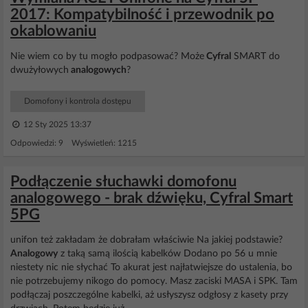
2017: Kompatybilność i przewodnik po
okablowaniu
Nie wiem co by tu mogło podpasować? Może
Cyfral
SMART do
dwużyłowych
analogowych
?
Domofony i kontrola dostępu
12 Sty 2025 13:37
Odpowiedzi: 9 Wyświetleń: 1215
Podłączenie słuchawki domofonu
analogowego - brak dźwięku, Cyfral Smart
5PG
unifon też zakładam że dobrałam właściwie Na jakiej podstawie?
Analogowy
z taką samą ilością kabelków Dodano po 56 u mnie
niestety nic nie słychać To akurat jest najłatwiejsze do ustalenia, bo
nie potrzebujemy nikogo do pomocy. Masz zaciski MASA i SPK. Tam
podłączaj poszczególne kabelki, aż usłyszysz odgłosy z kasety przy