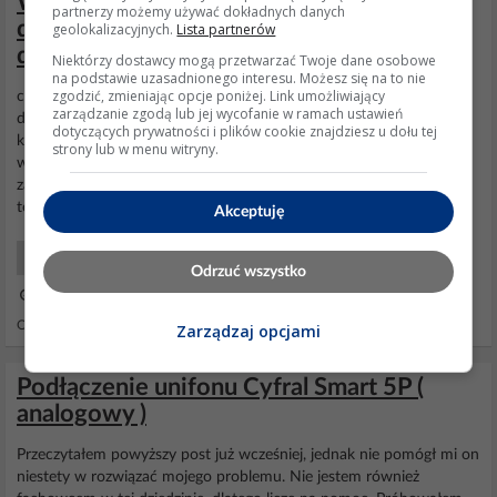
Wymiana domofonu Urmet rif 1131-
partnerzy możemy używać dokładnych danych
do10a na inny model z łagodniejszym
geolokalizacyjnych.
Lista partnerów
dzwonkiem
Niektórzy dostawcy mogą przetwarzać Twoje dane osobowe
na podstawie uzasadnionego interesu. Możesz się na to nie
zgodzić, zmieniając opcje poniżej. Link umożliwiający
chcę wymienić domofon z tytułu na inny z łagodniejszym
zarządzanie zgodą lub jej wycofanie w ramach ustawień
dzwonkiem bo obecny skrzeczy jak wściekła małpa. Czy muszę
dotyczących prywatności i plików cookie znajdziesz u dołu tej
kupić też Urmet czy mogę wybrać dowolny jaki będzie mi pasował
strony lub w menu witryny.
w Obi :0) Jeżeli to jest faktycznie
analogowy
Urmet 1131, to
zamiana na jakikolwiek inny nie zmieni rodzaju dzwonka. Można za
to kupić unifon z regulatorem głośności dzwonka...
Akceptuję
Domofony i kontrola dostępu
Odrzuć wszystko
22 Kwi 2022 12:57
Odpowiedzi: 6 Wyświetleń: 606
Zarządzaj opcjami
Podłączenie unifonu Cyfral Smart 5P (
analogowy )
Przeczytałem powyższy post już wcześniej, jednak nie pomógł mi on
niestety w rozwiązać mojego problemu. Nie jestem również