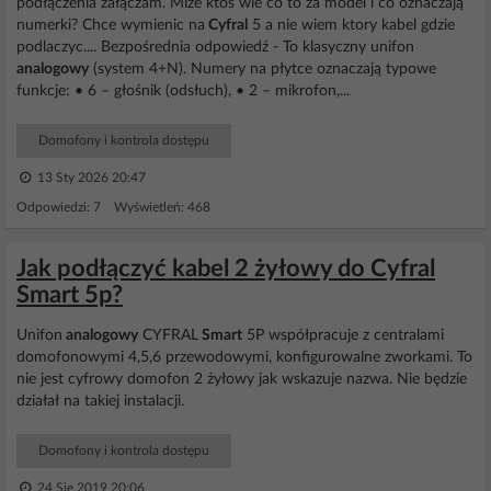
podłączenia załączam. Mize ktos wie co to za model i co oznaczają
numerki? Chce wymienic na
Cyfral
5 a nie wiem ktory kabel gdzie
podlaczyc.... Bezpośrednia odpowiedź - To klasyczny unifon
analogowy
(system 4+N). Numery na płytce oznaczają typowe
funkcje: • 6 – głośnik (odsłuch), • 2 – mikrofon,...
Domofony i kontrola dostępu
13 Sty 2026 20:47
Odpowiedzi: 7 Wyświetleń: 468
Jak podłączyć kabel 2 żyłowy do Cyfral
Smart 5p?
Unifon
analogowy
CYFRAL
Smart
5P współpracuje z centralami
domofonowymi 4,5,6 przewodowymi, konfigurowalne zworkami. To
nie jest cyfrowy domofon 2 żyłowy jak wskazuje nazwa. Nie będzie
działał na takiej instalacji.
Domofony i kontrola dostępu
24 Sie 2019 20:06