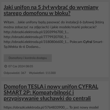
Jaki unifon na 5 żył wybrać do wymiany
starego domofonu w bloku?
Witam. . Jakie unifony będą pasować do instalacji 6-żyłowej (którą
można zobaczyć na zdjęciach) i jakie modele/marki polecacie?
http://obrazki.elektroda.pl/2203996700_1...
http://obrazki.elektroda.pl/7779920700_1...
http://obrazki.elektroda.pl/3180806600_1... Polecam
Cyfral
Smart-
5p,Wekta tk-6 Dodano...
Domofony i kontrola dostępu
07 Cze 2024 08:05
Odpowiedzi: 367 Wyświetleń: 111300
Domofon TESLA i nowy unifon CYFRAL
SMART 2P: Kompatybilność i
przypisywanie słuchawki do centrali
https://obrazki.elektroda.pl/5764833900_... To jest nowy model