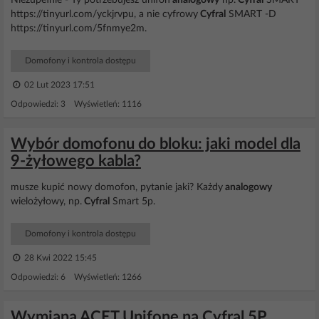
Niezupełnie - Ty potrzebujesz unifon
analogowy
np.
Cyfral
SMART
https://tinyurl.com/yckjrvpu, a nie cyfrowy
Cyfral
SMART -D
https://tinyurl.com/5fnmye2m.
Domofony i kontrola dostępu
02 Lut 2023 17:51
Odpowiedzi: 3 Wyświetleń: 1116
Wybór domofonu do bloku: jaki model dla
9-żyłowego kabla?
musze kupić nowy domofon, pytanie jaki? Każdy
analogowy
wielożyłowy, np.
Cyfral
Smart 5p.
Domofony i kontrola dostępu
28 Kwi 2022 15:45
Odpowiedzi: 6 Wyświetleń: 1266
Wymiana ACET Unifone na Cyfral 5P