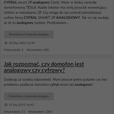
CYFRAL
smart 2P
analogowy
Cześć. Mam w bloku centralę
domofonową TESLA. Każdy lokator ma swój przycisk wywołujący.
Unifon w mieszkaniu 2P. Czy mogę do tej centrali zainstalować
unifon firmy
CYFRAL
SMART 2P
ANALOGOWY
. Tak mi się wydaje,
że że to
analogowy
system. Pozdrawiam...
Domofony i kontrola dostępu
20 Mar 2023 16:49
Odpowiedzi: 6 Wyświetleń: 600
Jak rozpoznać, czy domofon jest
analogowy czy cyfrowy?
Dziękuję za szybką odpowiedź. Mam jeszcze jedno pytanie czy bez
problemu podlacze domofon
cyfral
smart też
analogowy
?
Domofony i kontrola dostępu
15 Sty 2019 14:43
Odpowiedzi: 11 Wyświetleń: 3387