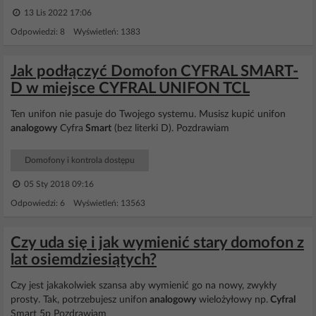
13 Lis 2022 17:06
Odpowiedzi: 8 Wyświetleń: 1383
Jak podłączyć Domofon CYFRAL SMART-
D w miejsce CYFRAL UNIFON TCL
Ten unifon nie pasuje do Twojego systemu. Musisz kupić unifon
analogowy
Cyfra
Smart
(bez literki D). Pozdrawiam
Domofony i kontrola dostępu
05 Sty 2018 09:16
Odpowiedzi: 6 Wyświetleń: 13563
Czy uda się i jak wymienić stary domofon z
lat osiemdziesiątych?
Czy jest jakakolwiek szansa aby wymienić go na nowy, zwykły
prosty. Tak, potrzebujesz unifon
analogowy
wielożyłowy np.
Cyfral
Smart 5p Pozdrawiam