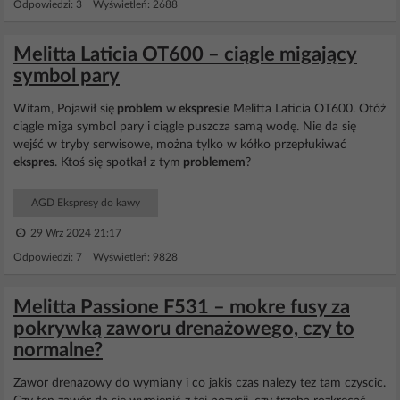
Odpowiedzi: 3 Wyświetleń: 2688
Melitta Laticia OT600 – ciągle migający
symbol pary
Witam, Pojawił się
problem
w
ekspresie
Melitta Laticia OT600. Otóż
ciągle miga symbol pary i ciągle puszcza samą wodę. Nie da się
wejść w tryby serwisowe, można tylko w kółko przepłukiwać
ekspres
. Ktoś się spotkał z tym
problemem
?
AGD Ekspresy do kawy
29 Wrz 2024 21:17
Odpowiedzi: 7 Wyświetleń: 9828
Melitta Passione F531 – mokre fusy za
pokrywką zaworu drenażowego, czy to
normalne?
Zawor drenazowy do wymiany i co jakis czas nalezy tez tam czyscic.