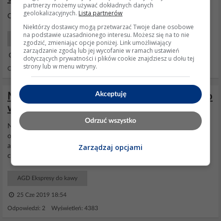
partnerzy możemy używać dokładnych danych
geolokalizacyjnych.
Lista partnerów
Co się dzieje gdy włączysz zimny
ekspres
?
Niektórzy dostawcy mogą przetwarzać Twoje dane osobowe
na podstawie uzasadnionego interesu. Możesz się na to nie
AGD Ekspresy do kawy
zgodzić, zmieniając opcje poniżej. Link umożliwiający
zarządzanie zgodą lub jej wycofanie w ramach ustawień
22 Gru 2021 15:33
dotyczących prywatności i plików cookie znajdziesz u dołu tej
strony lub w menu witryny.
Odpowiedzi: 6 Wyświetleń: 4143
Akceptuję
Melitta Caffeo Barista T - Ekspres syczy po
włączeniu
Odrzuć wszystko
Niestety ale wizualnie i akustycznie trzeba zlokalizować ten dźwięk,
obudowę zdjąć i obserwować. Innej sensownej rady nie ma. Co do
aromatu kawy- młynek do czyszczenia, blok zaparzający do
Zarządzaj opcjami
czyszczenia.
AGD Ekspresy do kawy
25 Cze 2019 18:54
Odpowiedzi: 2 Wyświetleń: 4383