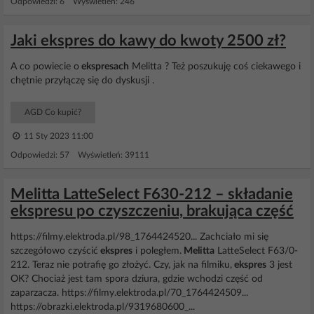
Odpowiedzi: 6 Wyświetleń: 246
Jaki ekspres do kawy do kwoty 2500 zł?
A co powiecie o
ekspresach
Melitta ? Też poszukuję coś ciekawego i
chętnie przyłączę się do dyskusji .
AGD Co kupić?
11 Sty 2023 11:00
Odpowiedzi: 57 Wyświetleń: 39111
Melitta LatteSelect F630-212 – składanie
ekspresu po czyszczeniu, brakująca część
https://filmy.elektroda.pl/98_1764424520... Zachciało mi się
szczegółowo czyścić
ekspres
i poległem.
Melitta
LatteSelect F63/0-
212. Teraz nie potrafię go złożyć. Czy, jak na filmiku,
ekspres
3 jest
OK? Chociaż jest tam spora dziura, gdzie wchodzi część od
zaparzacza. https://filmy.elektroda.pl/70_1764424509...
https://obrazki.elektroda.pl/9319680600_...