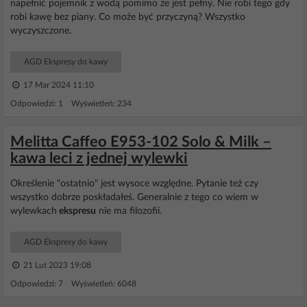
napełnić pojemnik z wodą pomimo że jest pełny. Nie robi tego gdy
robi kawę bez piany. Co może być przyczyną? Wszystko
wyczyszczone.
AGD Ekspresy do kawy
17 Mar 2024 11:10
Odpowiedzi: 1 Wyświetleń: 234
Melitta Caffeo E953-102 Solo & Milk –
kawa leci z jednej wylewki
Określenie "ostatnio" jest wysoce względne. Pytanie też czy
wszystko dobrze poskładałeś. Generalnie z tego co wiem w
wylewkach
ekspresu
nie ma filozofii.
AGD Ekspresy do kawy
21 Lut 2023 19:08
Odpowiedzi: 7 Wyświetleń: 6048