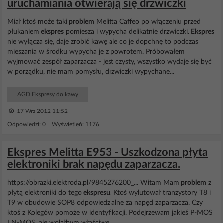
uruchamiania otwierają się drzwiczki
Miał ktoś może taki
problem
Melitta Caffeo po włączeniu przed
płukaniem
ekspres
pomiesza i wypycha delikatnie drzwiczki.
Ekspres
nie wyłącza się, daje zrobić kawę ale co je dopchnę to podczas
mieszania w środku wypycha je z powrotem. Próbowałem
wyjmować zespół zaparzacza - jest czysty, wszystko wydaje się być
w porządku, nie mam pomysłu, drzwiczki wypychane...
AGD Ekspresy do kawy
17 Wrz 2012 11:52
Odpowiedzi: 0 Wyświetleń: 1176
Ekspres Melitta E953 - Uszkodzona płyta
elektroniki brak napędu zaparzacza.
https://obrazki.elektroda.pl/9845276200_... Witam Mam
problem
z
płytą elektroniki do tego
ekspresu
. Ktoś wylutował tranzystory T8 i
T9 w obudowie SOP8 odpowiedzialne za napęd zaparzacza. Czy
ktoś z Kolegów pomoże w identyfikacji. Podejrzewam jakieś P-MOS
I N-MOS, ale wolałbym właściwe.