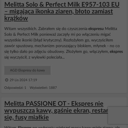
Melitta Solo & Perfect Milk E957-103 EU
– migająca ikonka ziaren, błoto zamiast
krążków
Witam wszystkich. Zabrałem się do czyszczenia
ekspresu
Melitta
Solo & Perfect Milk ponieważ zaczęły mi po włączeniu migać
wszystkie ikonki (błąd krytyczny). Rozłożyłem go, wyczyściłem
zawór spustowy, mechanizm poruszający blokiem, młynek - no co
się tylko dało po zdjęciu obudowy. Złożyłem go, włączyłem,
ekspres
się wyczyścił, z wylewki poleciała...
AGD Ekspresy do kawy
29 Lis 2024 17:19
Odpowiedzi: 1 Wyświetleń: 1887
Melitta PASSIONE OT - Ekspres nie
wypuszcza kawy, gaśnie ekran, restartuje
się, fusy miałkie