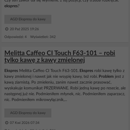
Czy ten zawór da się wymienić z tej pozycji, czy trzeba rozkręcać
ekspres
?
AGD Ekspresy do kawy
20 Paź 2025 19:26
Odpowiedzi: 4 Wyświetleń: 342
Melitta Caffeo CI Touch F63-101 – robi
tylko kawę z kawy zmielonej
Ekspres
Melitta Caffeo CI Touch F63-101.
Ekspres
robi kawę tylko z
kawy zmielonej i nawet jak nie wsypię kawy, też robi.
Problem
jest z
kawą ziarnistą. Po zmieleniu, zanim nawet zacznie prasować,
wyskakuje komunikat PRZERWANE. Robi jedną kawę po resecie, ale
następnej już nie. Podmieniłem młynek, nic. Podmieniłem zaparzacz,
nic. Podmieniłem mikrowyłącznik,...
AGD Ekspresy do kawy
07 Kwi 2026 07:34