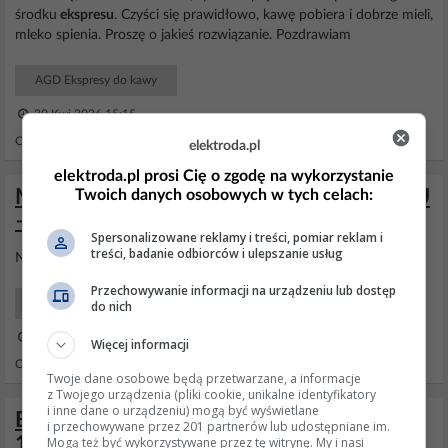
środku
ekspresu
. Czyści się prawidłowo, kawę pobiera i dobrze mieli,
mleko spienia. Proszę o jakieś rozwiązanie. Pozdrawiam
AGD Ekspresy do kawy
30 Kwi 2026 15:15
Odpowiedzi: 14 Wyświetleń: 9465
elektroda.pl
elektroda.pl prosi Cię o zgodę na wykorzystanie
Melitta Caffeo Passione OT F53/1-102 EU
Twoich danych osobowych w tych celach:
– jak wykonać twardy reset ekspresu?
Spersonalizowane reklamy i treści, pomiar reklam i
treści, badanie odbiorców i ulepszanie usług
Napisz jaki jest
problem
z
ekspresem
.
Przechowywanie informacji na urządzeniu lub dostęp
AGD Ekspresy do kawy
do nich
25 Cze 2025 21:54
Więcej informacji
Odpowiedzi: 6 Wyświetleń: 858
Twoje dane osobowe będą przetwarzane, a informacje
z Twojego urządzenia (pliki cookie, unikalne identyfikatory
i inne dane o urządzeniu) mogą być wyświetlane
Ekspres Melitta Caffeo Passione F53/0-
i przechowywane przez 201 partnerów lub udostępniane im.
102 - uszkodzony przy przepłukiwaniu itd.
Mogą też być wykorzystywane przez tę witrynę. My i nasi