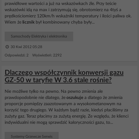
prawidłowe wartości a już na wskazówkach źle. Przy teście
wskazówki idą na max i zatrzymują się, obrotomierz na 4tyś a
prędkościomierz 120km/h wskaźniki temperatury i ilości paliwa ok.
Wiem że
licznik
był kombinowany chyba były...
Samochody Elektryka i elektronika
30 Kwi 2012 05:28
Odpowiedzi: 2 Wyświetleń: 2292
Dlaczego współczynnik konwersji gazu
GZ-50 w taryfie W 3.6 stale rośnie?
Nie możliwe tylko na pewno. Na pewno zmienia ale
prawdopodobnie nie dlatego, że
oszukuje
a dlatego że zmienia
proporcje pomiędzy zaazotowanym a wysokometanowym na
korzyść tego drugiego. W każdym bądź razie, kiedyś płaciliśmy za
zużyty gaz. Teraz płacimy za zużytą energię. Ze względu, że klienci
indywidualni nie mogą sprawdzić kaloryczności gazu, to...
Systemy Grzewcze Serwis