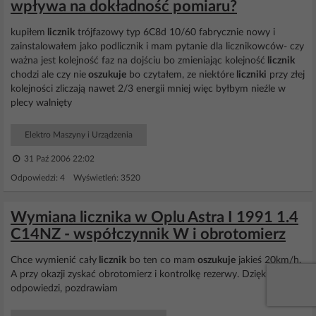
wpływa na dokładność pomiaru?
kupiłem
licznik
trójfazowy typ 6C8d 10/60 fabrycznie nowy i
zainstalowałem jako podlicznik i mam pytanie dla licznikowców- czy
ważna jest kolejność faz na dojściu bo zmieniając kolejność
licznik
chodzi ale czy nie
oszukuje
bo czytałem, ze niektóre
liczniki
przy złej
kolejności zliczają nawet 2/3 energii mniej więc byłbym nieźle w
plecy walnięty
Elektro Maszyny i Urządzenia
31 Paź 2006 22:02
Odpowiedzi: 4 Wyświetleń: 3520
Wymiana licznika w Oplu Astra I 1991 1.4
C14NZ - współczynnik W i obrotomierz
Chce wymienić cały
licznik
bo ten co mam
oszukuje
jakieś 20km/h.
A przy okazji zyskać obrotomierz i kontrolkę rezerwy. Dzięki za
odpowiedzi, pozdrawiam