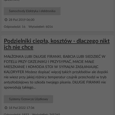
Samochody Elektryka i elektronika
28 Paź 2019 06:00
Odpowiedzi: 16 Wyświetleń: 6016
Podzielniki ciepła, kosztów - dlaczego nikt
ich nie chce
MAŁŻONKA LUBI DŁUGIE FIRANKI, BABCIA LUBI SIEDZIEĆ W
FOTELU PRZY GRZEJNIKU I PRZYSYPIAĆ, MACIE MAŁE
MIESZKANIE I KOMODA STOI W SYPIALNI ZASŁANIAJĄC
KALORYFER Możesz dopisać więcej takich przykładów ale dopóki
nie wiesz przy jakiej różnicy temperatur czujnik przechodzi w tryb
antyzłodziejowy to szkoda twojego pisania. DŁUGIE FIRANKI nie
spowodują takiego...
Systemy Grzewcze Użytkowy
18 Paź 2022 17:36
Odpowiedzi: 1933 Wyświetleń: 245265