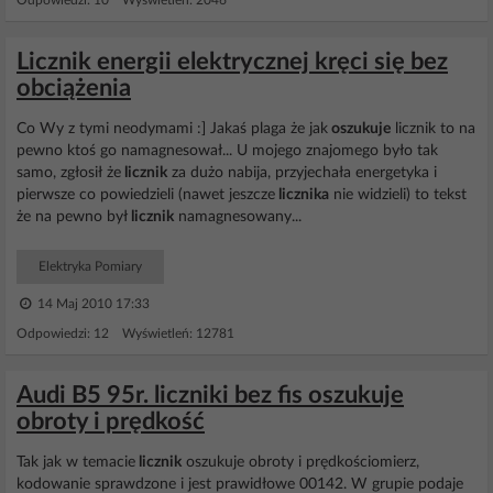
Odpowiedzi: 10 Wyświetleń: 2046
Licznik energii elektrycznej kręci się bez
obciążenia
Co Wy z tymi neodymami :] Jakaś plaga że jak
oszukuje
licznik to na
pewno ktoś go namagnesował... U mojego znajomego było tak
samo, zgłosił że
licznik
za dużo nabija, przyjechała energetyka i
pierwsze co powiedzieli (nawet jeszcze
licznika
nie widzieli) to tekst
że na pewno był
licznik
namagnesowany...
Elektryka Pomiary
14 Maj 2010 17:33
Odpowiedzi: 12 Wyświetleń: 12781
Audi B5 95r. liczniki bez fis oszukuje
obroty i prędkość
Tak jak w temacie
licznik
oszukuje obroty i prędkościomierz,
kodowanie sprawdzone i jest prawidłowe 00142. W grupie podaje