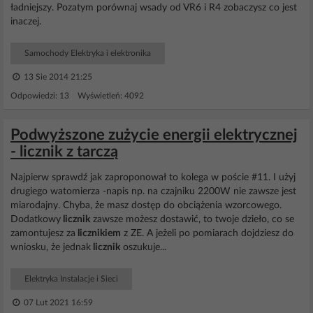
ładniejszy. Pozatym porównaj wsady od VR6 i R4 zobaczysz co jest
inaczej.
Samochody Elektryka i elektronika
13 Sie 2014 21:25
Odpowiedzi: 13 Wyświetleń: 4092
Podwyższone zużycie energii elektrycznej
- licznik z tarczą
Najpierw sprawdź jak zaproponował to kolega w poście #11. I użyj
drugiego watomierza -napis np. na czajniku 2200W nie zawsze jest
miarodajny. Chyba, że masz dostęp do obciążenia wzorcowego.
Dodatkowy
licznik
zawsze możesz dostawić, to twoje dzieło, co se
zamontujesz za
licznikiem
z ZE. A jeżeli po pomiarach dojdziesz do
wniosku, że jednak
licznik
oszukuje...
Elektryka Instalacje i Sieci
07 Lut 2021 16:59