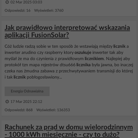
02 Mar 2025 03:03
Odpowiedzi: 16 Wyświetleń: 3760
Jak prawidłowo interpretować wskazania
aplikacji FusionSolar?
Cóż ludzie radzą sobie w ten sposób że wstawiają między
licznik
a
inwerter arudino czy raspberry ktory
oszukuje
inwerter tak aby
myślał że ma do czynienia z prawidłowym
licznikiem
. Najlepiej aby
protokół tzn mapa rejestrów dtsu666
licznika
była jawna, bo inaczej
czeka nas żmudna zabawa z przechwytywaniem transmisji do której
i tak
licznik
pobłogosławiony...
Energia Odnawialna
17 Mar 2025 22:12
Odpowiedzi: 868 Wyświetleń: 136353
Rachunek za prąd w domu wielorodzinnym
- 1000 kWh miesięcznie - czy to dużo?