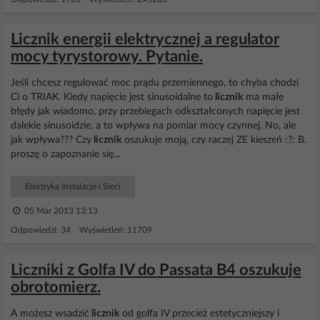
Licznik energii elektrycznej a regulator
mocy tyrystorowy. Pytanie.
Jeśli chcesz regulować moc prądu przemiennego, to chyba chodzi
Ci o TRIAK. Kiedy napięcie jest sinusoidalne to
licznik
ma małe
błędy jak wiadomo, przy przebiegach odkształconych napięcie jest
dalekie sinusoidzie, a to wpływa na pomiar mocy czynnej. No, ale
jak wpływa??? Czy
licznik
oszukuje moją, czy raczej ZE kieszeń :?: B.
proszę o zapoznanie się...
Elektryka Instalacje i Sieci
05 Mar 2013 13:13
Odpowiedzi: 34 Wyświetleń: 11709
Liczniki z Golfa IV do Passata B4 oszukuje
obrotomierz.
A możesz wsadzić
licznik
od golfa IV przecież estetyczniejszy i