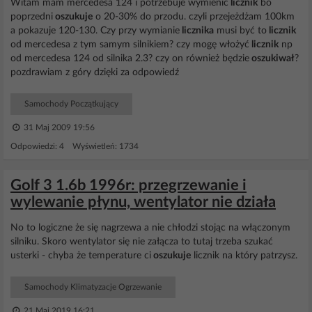
Witam mam mercedesa 124 i potrzebuje wymienić
licznik
bo
poprzedni
oszukuje
o 20-30% do przodu. czyli przejeżdżam 100km
a pokazuje 120-130. Czy przy wymianie
licznika
musi być to
licznik
od mercedesa z tym samym silnikiem? czy mogę włożyć
licznik
np
od mercedesa 124 od silnika 2.3? czy on również będzie
oszukiwał
?
pozdrawiam z góry dzięki za odpowiedź
Samochody Początkujący
31 Maj 2009 19:56
Odpowiedzi: 4 Wyświetleń: 1734
Golf 3 1.6b 1996r: przegrzewanie i
wylewanie płynu, wentylator nie działa
No to logiczne że się nagrzewa a nie chłodzi stojąc na włączonym
silniku. Skoro wentylator się nie załącza to tutaj trzeba szukać
usterki - chyba że temperature ci
oszukuje
licznik na który patrzysz.
Samochody Klimatyzacje Ogrzewanie
21 Maj 2019 16:21