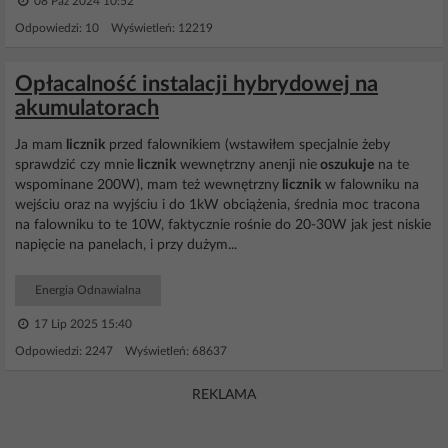
08 Paź 2024 10:52
Odpowiedzi: 10 Wyświetleń: 12219
Opłacalność instalacji hybrydowej na
akumulatorach
Ja mam
licznik
przed falownikiem (wstawiłem specjalnie żeby
sprawdzić czy mnie
licznik
wewnętrzny anenji nie
oszukuje
na te
wspominane 200W), mam też wewnętrzny
licznik
w falowniku na
wejściu oraz na wyjściu i do 1kW obciążenia, średnia moc tracona
na falowniku to te 10W, faktycznie rośnie do 20-30W jak jest niskie
napięcie na panelach, i przy dużym...
Energia Odnawialna
17 Lip 2025 15:40
Odpowiedzi: 2247 Wyświetleń: 68637
REKLAMA