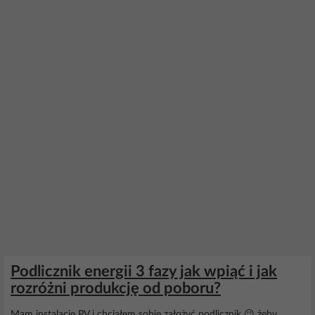
Podlicznik energii 3 fazy jak wpiąć i jak
rozróżni produkcję od poboru?
Mam instalacje PV i chciałem sobie założyć podlicznik 😉 żeby