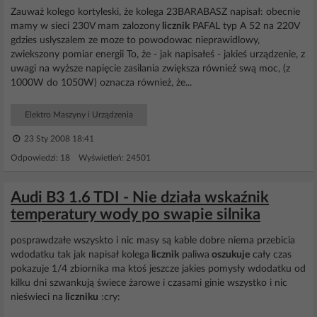
Zauważ kolego kortyleski, że kolega 23BARABASZ napisał: obecnie
mamy w sieci 230V mam zalozony
licznik
PAFAL typ A 52 na 220V
gdzies uslyszalem ze moze to powodowac nieprawidlowy,
zwiekszony pomiar energii To, że - jak napisałeś - jakieś urządzenie, z
uwagi na wyższe napięcie zasilania zwiększa również swą moc, (z
1000W do 1050W) oznacza również, że...
Elektro Maszyny i Urządzenia
23 Sty 2008 18:41
Odpowiedzi: 18 Wyświetleń: 24501
Audi B3 1.6 TDI - Nie działa wskaźnik
temperatury wody po swapie silnika
posprawdzałe wszyskto i nic masy są kable dobre niema przebicia
wdodatku tak jak napisał kolega
licznik
paliwa
oszukuje
cały czas
pokazuje 1/4 zbiornika ma ktoś jeszcze jakies pomysły wdodatku od
kilku dni szwankują świece żarowe i czasami ginie wszystko i nic
nieświeci na
liczniku
:cry: