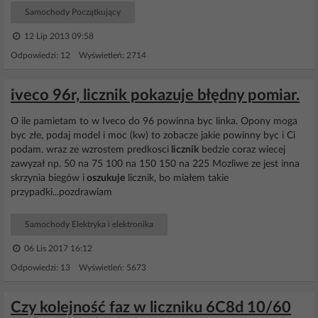
Samochody Początkujący
12 Lip 2013 09:58
Odpowiedzi: 12 Wyświetleń: 2714
iveco 96r, licznik pokazuje błędny pomiar.
O ile pamietam to w Iveco do 96 powinna byc linka. Opony moga
byc złe, podaj model i moc (kw) to zobacze jakie powinny byc i Ci
podam. wraz ze wzrostem predkosci
licznik
bedzie coraz wiecej
zawyzał np. 50 na 75 100 na 150 150 na 225 Mozliwe ze jest inna
skrzynia biegów i
oszukuje
licznik, bo miałem takie
przypadki...pozdrawiam
Samochody Elektryka i elektronika
06 Lis 2017 16:12
Odpowiedzi: 13 Wyświetleń: 5673
Czy kolejność faz w liczniku 6C8d 10/60