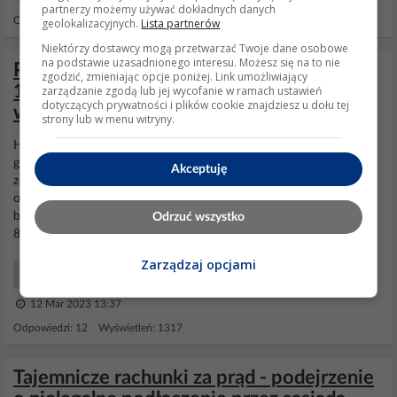
partnerzy możemy używać dokładnych danych
Odpowiedzi: 51 Wyświetleń: 41472
geolokalizacyjnych.
Lista partnerów
Niektórzy dostawcy mogą przetwarzać Twoje dane osobowe
na podstawie uzasadnionego interesu. Możesz się na to nie
Peugeot 206 2.0HDI 90KM - spalanie 9-
zgodzić, zmieniając opcje poniżej. Link umożliwiający
10L w mieście, temperatura 70-80*C,
zarządzanie zgodą lub jej wycofanie w ramach ustawień
dotyczących prywatności i plików cookie znajdziesz u dołu tej
wymiana termostatu
strony lub w menu witryny.
Hamulce wszystko spoko.co do turbo, slychac "świst" . Ale to dosc
glosny swiest, nieszczelnosc? Spróbuję go podłączyć pod pp2000
Akceptuję
zobaczyc czy coś jest. Dodano po 47 Wg. Nawigacji Google
licznik
oszukuje 10-15% , zaniża. Kiedyś był podpięty pod luncha chyba I
było że kola ma 16" może przez to ? Temp max jaka lapie to 75-
Odrzuć wszystko
80*C
Zarządzaj opcjami
Samochody Początkujący
12 Mar 2023 13:37
Odpowiedzi: 12 Wyświetleń: 1317
Tajemnicze rachunki za prąd - podejrzenie