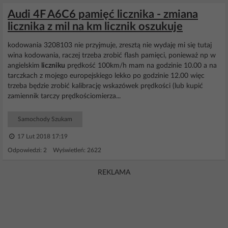
Audi 4F A6C6 pamięć licznika - zmiana
licznika z mil na km licznik oszukuje
kodowania 3208103 nie przyjmuje, zresztą nie wydaję mi się tutaj
wina kodowania, raczej trzeba zrobić flash pamięci, ponieważ np w
angielskim
liczniku
prędkość 100km/h mam na godzinie 10.00 a na
tarczkach z mojego europejskiego lekko po godzinie 12.00 więc
trzeba będzie zrobić kalibrację wskazówek prędkości (lub kupić
zamiennik tarczy prędkościomierza...
Samochody Szukam
17 Lut 2018 17:19
Odpowiedzi: 2 Wyświetleń: 2622
REKLAMA