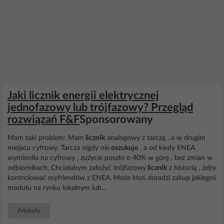
Jaki licznik energii elektrycznej
jednofazowy lub trójfazowy? Przegląd
rozwiązań F&F
Sponsorowany
Mam taki problem: Mam
licznik
analogowy z tarczą , a w drugim
miejscu cyfrowy. Tarcza nigdy nie
oszukuje
, a od kiedy ENEA
wymieniła na cyfrowy , zużycie poszło o 40% w górę , bez zmian w
odbiornikach. Chciałabym założyć trójfazowy
licznik
z historią , żeby
kontrolować myfriendów z ENEA. Może ktoś doradzi zakup jakiegoś
modułu na rynku lokalnym lub...
Artykuły