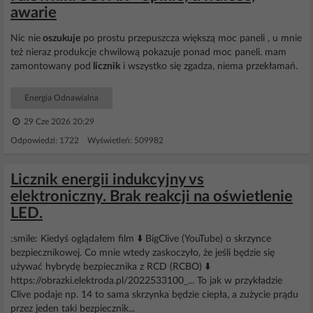
awarie
Nic nie
oszukuje
po prostu przepuszcza większą moc paneli , u mnie
też nieraz produkcje chwilową pokazuje ponad moc paneli. mam
zamontowany pod
licznik
i wszystko się zgadza, niema przekłamań.
Energia Odnawialna
29 Cze 2026 20:29
Odpowiedzi: 1722 Wyświetleń: 509982
Licznik energii indukcyjny vs
elektroniczny. Brak reakcji na oświetlenie
LED.
:smile: Kiedyś oglądałem film ⬇️ BigClive (YouTube) o skrzynce
bezpiecznikowej. Co mnie wtedy zaskoczyło, że jeśli będzie się
używać hybrydę bezpiecznika z RCD (RCBO) ⬇️
https://obrazki.elektroda.pl/2022533100_... To jak w przykładzie
Clive podaje np. 14 to sama skrzynka będzie ciepła, a zużycie prądu
przez jeden taki bezpiecznik...