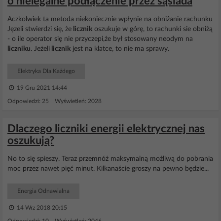
o nielegalne podłączenie przez sąsiada
Aczkolwiek ta metoda niekoniecznie wpłynie na obniżanie rachunku
Jęzeli stwierdzi się, że
licznik
oszukuje w górę, to rachunki sie obniżą
- o ile operator się nie przyczepi,że był stosowany neodym na
liczniku
. Jeżeli
licznik
jest na klatce, to nie ma sprawy.
Elektryka Dla Każdego
19 Gru 2021 14:44
Odpowiedzi: 25 Wyświetleń: 2028
Dlaczego liczniki energii elektrycznej nas
oszukują?
No to się spieszy. Teraz przemnóż maksymalną możliwą do pobrania
moc przez nawet pięć minut. Kilkanaście groszy na pewno będzie...
Energia Odnawialna
14 Wrz 2018 20:15