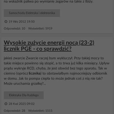
na wskaźnik paliwa po wymianie zegarów na takie z Ibizy.
Samochody Elektryka i elektronika
19 Wrz 2012 19:50
Odpowiedzi: 10 Wyświetleń: 5919
Wysokie zużycie energii nocą (23-2)
licznik PGE - co sprawdzić?
jakieś zwarcie Zwarcie raczej bym wykluczył. Przy takiej mocy to
takie miejsce powinno się stopić, a to trwa już kilka miesięcy. Upływ
prądu wykryje RCD, chyba, że jest obwód bez tego aparatu. Tak w
ciemno (oprócz
licznika
) to obstawiałbym najmocniejszy odbiornik
w domu. Jak to pompa ciepła to może jednak coś z nią nie tak?
Może uruchamia grzałkę?...
Elektryka Dla Każdego
28 Kwi 2025 09:02
Odpowiedzi: 28 Wyświetleń: 1515