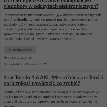
Liczniki Epico - możliwe manipulacje i
niedobory w odczytach elektronicznych?
Podejrzewam że niedobory wystepują w bilansie. Może też być tak
ze któryś
licznik
oszukuje bo popsuł mu się przepływomierz (coś
zapchało itp.) - trzeba przeanalizować zużycie pod kątem
drastycznych spadków u poszczególnych odbiorców. No i
sprawdzić czy nie ma gdzieś uszkodzeń instalacji. Trudno jest
oszukać takie
liczniki
- większa szansa że się po...
Forum Budowlane
12 Lut 2012 21:35
Odpowiedzi: 5 Wyświetleń: 3222
Seat Toledo 1.6 AKL '99 - różnica prędkości
na liczniku i nawigacji, co zrobić?
Oszukuje
licznik w samochodzie nie nawigacja. A
licznik
pokazuje
tak jak pokazuje odkąd go kupiłem i odrazu mnie zadziwiło to że
dużo pali ale potem zorientowałem się że to kwestia
licznika
nie
spalania....