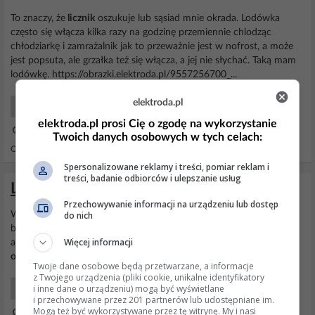
To znaczy, że
licznik
oszukuje lub sąsiad mnie okrada. Lodówka
często się włącza kilka razy na godzinę przemiennie chlodząc
chłodziarkę i zamrażalnik jak to przeważnie jest w nofrost, a może
jest popsuta, ale grzałka też się włącza, a jej nie słychać. Taką mam
lodówkę. https://obrazki.elektroda.pl/9557256700_...
elektroda.pl
Elektryka Dla Każdego
elektroda.pl prosi Cię o zgodę na wykorzystanie
25 Paź 2023 19:48
Twoich danych osobowych w tych celach:
Odpowiedzi: 48 Wyświetleń: 14313
Spersonalizowane reklamy i treści, pomiar reklam i
treści, badanie odbiorców i ulepszanie usług
Licznik 2-kierunkowy S34U18
Przechowywanie informacji na urządzeniu lub dostęp
do nich
Witam mam pytanie od 19 listopada mam instalacje 9,9 kWp
bifacial oraz falownik hybrydowy huawei no i
licznik
S34u18 na
Więcej informacji
aplikacji mam uzysku 480kWp a na
liczniku
248kWp a wiec kto tu
oszukuje
?
Twoje dane osobowe będą przetwarzane, a informacje
z Twojego urządzenia (pliki cookie, unikalne identyfikatory
i inne dane o urządzeniu) mogą być wyświetlane
Energia Odnawialna
i przechowywane przez 201 partnerów lub udostępniane im.
Mogą też być wykorzystywane przez tę witrynę. My i nasi
04 Gru 2022 12:17