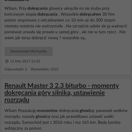
Witam. Przy
dokręcaniu
głowicy ukręciła mi sie śruba przy
końcowym etapie
dokręcania
. Wszystkie
dokręcałem
30 Nm
potem stopniowo z odczekaniem co 10 min aż do 300 stopni
niestety ostatnia nie wytrzymała . Na szczęście udało sie ją wykręcić
ponieważ urwała się prawie u samej góry , ale nie w tym rzecz . Nie
wiem jak teraz dokręcić nową ? wszystkie są...
Samochody Mechanika
12 Mar 2017 21:05
Odpowiedzi: 2 Wyświetleń: 3231
Renault Master 3 2.3 biturbo - momenty
dokręcania góry silnika, ustawienie
rozrządu
Witam Poszukuję
momentów
dokręcania
głowicy
, panewek wałków
rozrządu, nasady
głowicy
oraz jak prawidłowo ustawić wałki
rozrządu. Samochód jest z 2016 roku i ma 165 km. Będę bardzo
wdzięczny za pomoc.