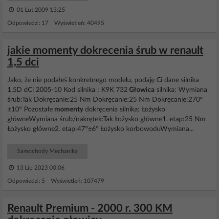
01 Lut 2009 13:25
Odpowiedzi: 17 Wyświetleń: 40495
jakie momenty dokrecenia śrub w renault
1,5 dci
Jako, że nie podałeś konkretnego modelu, podaję Ci dane silnika
1,5D dCi 2005-10 Kod silnika : K9K 732
Głowica
silnika: Wymiana
śrub:Tak Dokręcanie:25 Nm Dokręcanie:25 Nm Dokręcanie:270°
±10° Pozostałe
momenty
dokręcenia silnika: Łożysko
główneWymiana śrub/nakrętek:Tak Łożysko główne1. etap:25 Nm
Łożysko główne2. etap:47°±6° Łożysko korbowoduWymiana...
Samochody Mechanika
13 Lip 2023 00:06
Odpowiedzi: 5 Wyświetleń: 107479
Renault Premium - 2000 r. 300 KM