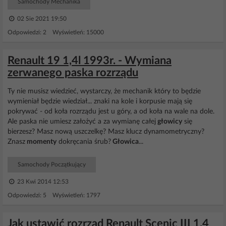
Samochody Mechanika
02 Sie 2021 19:50
Odpowiedzi: 2 Wyświetleń: 15000
Renault 19 1,4l 1993r. - Wymiana
zerwanego paska rozrządu
Ty nie musisz wiedzieć, wystarczy, że mechanik który to będzie
wymieniał będzie wiedział... znaki na kole i korpusie mają się
pokrywać - od koła rozrządu jest u góry, a od koła na wale na dole.
Ale paska nie umiesz założyć a za wymianę całej
głowicy
się
bierzesz? Masz nową uszczelkę? Masz klucz dynamometryczny?
Znasz
momenty
dokręcania śrub?
Głowica
...
Samochody Początkujący
23 Kwi 2014 12:53
Odpowiedzi: 5 Wyświetleń: 1797
Jak ustawić rozrząd Renault Scenic III 1.4