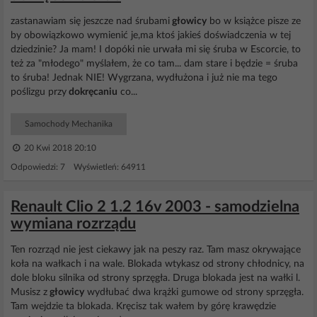
zastanawiam się jeszcze nad śrubami
głowicy
bo w książce pisze ze
by obowiązkowo wymienić je,ma ktoś jakieś doświadczenia w tej
dziedzinie? Ja mam! I dopóki nie urwała mi się śruba w Escorcie, to
też za "młodego" myślałem, że co tam... dam stare i będzie = śruba
to śruba! Jednak NIE! Wygrzana, wydłużona i już nie ma tego
poślizgu przy
dokręcaniu
co...
Samochody Mechanika
20 Kwi 2018 20:10
Odpowiedzi: 7 Wyświetleń: 64911
Renault Clio 2 1.2 16v 2003 - samodzielna
wymiana rozrządu
Ten rozrząd nie jest ciekawy jak na peszy raz. Tam masz okrywające
koła na wałkach i na wale. Blokada wtykasz od strony chłodnicy, na
dole bloku silnika od strony sprzęgła. Druga blokada jest na wałki l.
Musisz z
głowicy
wydłubać dwa krążki gumowe od strony sprzęgła.
Tam wejdzie ta blokada. Kręcisz tak wałem by górę krawędzie