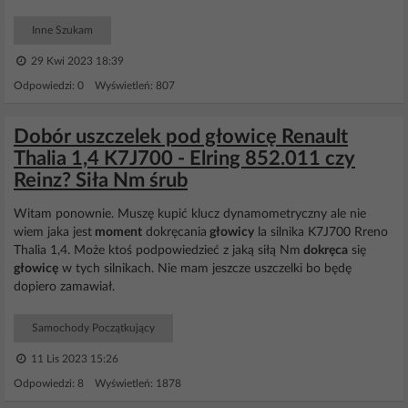
Inne Szukam
29 Kwi 2023 18:39
Odpowiedzi: 0 Wyświetleń: 807
Dobór uszczelek pod głowicę Renault
Thalia 1,4 K7J700 - Elring 852.011 czy
Reinz? Siła Nm śrub
Witam ponownie. Muszę kupić klucz dynamometryczny ale nie
wiem jaka jest
moment
dokręcania
głowicy
la silnika K7J700 Rreno
Thalia 1,4. Może ktoś podpowiedzieć z jaką siłą Nm
dokręca
się
głowicę
w tych silnikach. Nie mam jeszcze uszczelki bo będę
dopiero zamawiał.
Samochody Początkujący
11 Lis 2023 15:26
Odpowiedzi: 8 Wyświetleń: 1878