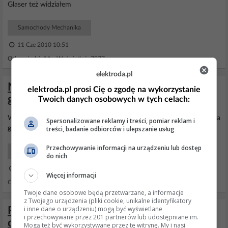
Glaser też widziałem
Samochody Mechanika
11 Cze 2010 10:51
Odpowiedzi: 14 Wyświetleń: 7977
elektroda.pl
Moment dokręcenia i kolejność śrub
elektroda.pl prosi Cię o zgodę na wykorzystanie
głowicy w Renault Megane Scenic I 99r.
Twoich danych osobowych w tych celach:
Witam ;) Mam pytanie,wie ktoś jaki jest
moment
dokręcenia śrub na
Spersonalizowane reklamy i treści, pomiar reklam i
treści, badanie odbiorców i ulepszanie usług
głowicy
i kolejność
dokręcania
:)
Przechowywanie informacji na urządzeniu lub dostęp
Samochody Początkujący
do nich
30 Lis 2014 18:31
Więcej informacji
Odpowiedzi: 3 Wyświetleń: 1524
Twoje dane osobowe będą przetwarzane, a informacje
z Twojego urządzenia (pliki cookie, unikalne identyfikatory
i inne dane o urządzeniu) mogą być wyświetlane
Renault Midlum 190 dxi - Momenty
i przechowywane przez 201 partnerów lub udostępniane im.
dokręcania panewek
Mogą też być wykorzystywane przez tę witrynę. My i nasi