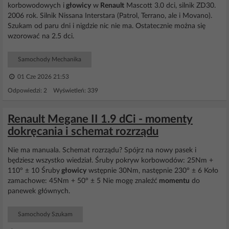
korbowodowych i
głowicy
w
Renault
Mascott 3.0 dci, silnik ZD30.
2006 rok. Silnik Nissana Interstara (Patrol, Terrano, ale i Movano).
Szukam od paru dni i nigdzie nic nie ma. Ostatecznie można się
wzorować na 2.5 dci.
Samochody Mechanika
01 Cze 2026 21:53
Odpowiedzi: 2 Wyświetleń: 339
Renault Megane II 1.9 dCi - momenty
dokręcania i schemat rozrządu
Nie ma manuala. Schemat rozrządu? Spójrz na nowy pasek i
będziesz wszystko wiedział. Śruby pokryw korbowodów: 25Nm +
110° ± 10 Śruby
głowicy
wstępnie 30Nm, następnie 230° ± 6 Koło
zamachowe: 45Nm + 50° ± 5 Nie mogę znaleźć
momentu
do
panewek głównych.
Samochody Szukam