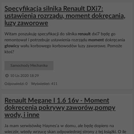
Specyfikacja silnika Renault DXi7:
ustawienia rozrządu, moment dokręcania,
luzy zaworowe
Witam poszukuję specyfikacji do silnika
renault
dxi7 będę go
remontował i potrzebuje ustawienia rozrządu
moment
dokręcania
głowicy
wału korbowego korbowodów luzy zaworowe. Pomoże
ktoś?
Samochody Mechanika
10 Lis 2020 18:29
Odpowiedzi: 0 Wyświetleń: 411
Renault Megane I 1.6 16v - Moment
dokrecenia pokrywy zaworów,pompy
wody, i inne
Ja mam serwisówkę Haynes'a w domu, ale będę dopiero na
wieczór, wtedy wrzucę skan odpowiedniej strony z tej książki. O ile