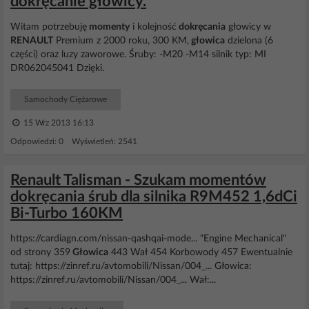
dokręcanie głowicy.
Witam potrzebuję
momenty
i kolejność
dokręcania
głowicy w
RENAULT
Premium z 2000 roku, 300 KM,
głowica
dzielona (6
części) oraz luzy zaworowe. Śruby: -M20 -M14 silnik typ: MI
DR062045041 Dzięki.
Samochody Ciężarowe
15 Wrz 2013 16:13
Odpowiedzi: 0 Wyświetleń: 2541
Renault Talisman - Szukam momentów
dokręcania śrub dla silnika R9M452 1,6dCi
Bi-Turbo 160KM
https://cardiagn.com/nissan-qashqai-mode... "Engine Mechanical"
od strony 359
Głowica
443 Wał 454 Korbowody 457 Ewentualnie
tutaj: https://zinref.ru/avtomobili/Nissan/004_... Głowica:
https://zinref.ru/avtomobili/Nissan/004_... Wał:...