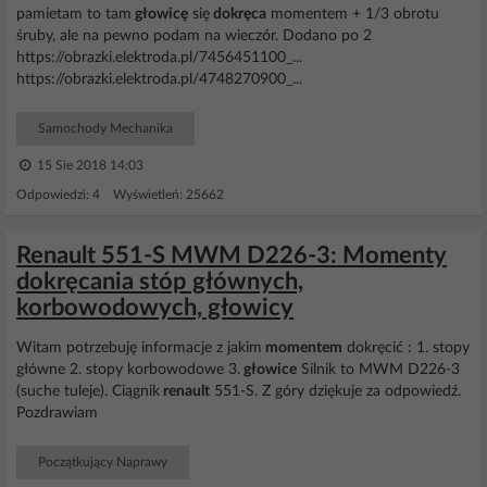
pamietam to tam
głowicę
się
dokręca
momentem + 1/3 obrotu
śruby, ale na pewno podam na wieczór. Dodano po 2
https://obrazki.elektroda.pl/7456451100_...
https://obrazki.elektroda.pl/4748270900_...
Samochody Mechanika
15 Sie 2018 14:03
Odpowiedzi: 4 Wyświetleń: 25662
Renault 551-S MWM D226-3: Momenty
dokręcania stóp głównych,
korbowodowych, głowicy
Witam potrzebuję informacje z jakim
momentem
dokręcić : 1. stopy
główne 2. stopy korbowodowe 3.
głowice
Silnik to MWM D226-3
(suche tuleje). Ciągnik
renault
551-S. Z góry dziękuje za odpowiedź.
Pozdrawiam
Początkujący Naprawy