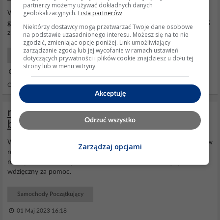
partnerzy możemy używać dokładnych danych
geolokalizacyjnych.
Lista partnerów
Witam, proszę o info jakie
momenty
dokręcania dla panewek oraz
głowicy
, jakie luzy zaworowe. Midlum 190 dxi 2008 rok. Może ktoś
Niektórzy dostawcy mogą przetwarzać Twoje dane osobowe
z kolegów dysponuje serwisówką w PDF?
na podstawie uzasadnionego interesu. Możesz się na to nie
zgodzić, zmieniając opcje poniżej. Link umożliwiający
zarządzanie zgodą lub jej wycofanie w ramach ustawień
Samochody Ciężarowe
dotyczących prywatności i plików cookie znajdziesz u dołu tej
strony lub w menu witryny.
20 Lis 2018 20:22
Odpowiedzi: 1 Wyświetleń: 2124
Akceptuję
momenty dokręcania góry silnika 2.3
Odrzuć wszystko
biturbo Renault Master 3
Witam Poszukuję
momentów
dokręcania
głowicy
, panewek wałków
Zarządzaj opcjami
rozrządu, nasady
głowicy
oraz jak prawidłowo ustawić wałki
rozrządu. Samochód jest z 2016 roku i ma 165 KM. Będę bardzo
wdzięczny za pomoc.
Samochody Początkujący
01 Maj 2023 16:18