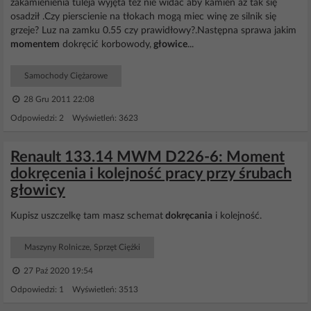
zakamienienia tuleja wyjęta też nie widać aby kamień aż tak się
osadził .Czy pierscienie na tłokach mogą miec winę ze silnik się
grzeje? Luz na zamku 0.55 czy prawidłowy?.Następna sprawa jakim
momentem
dokręcić korbowody,
głowice
...
Samochody Ciężarowe
28 Gru 2011 22:08
Odpowiedzi: 2 Wyświetleń: 3623
Renault 133.14 MWM D226-6: Moment
dokręcenia i kolejność pracy przy śrubach
głowicy
Kupisz uszczelkę tam masz schemat
dokręcania
i kolejność.
Maszyny Rolnicze, Sprzęt Ciężki
27 Paź 2020 19:54
Odpowiedzi: 1 Wyświetleń: 3513