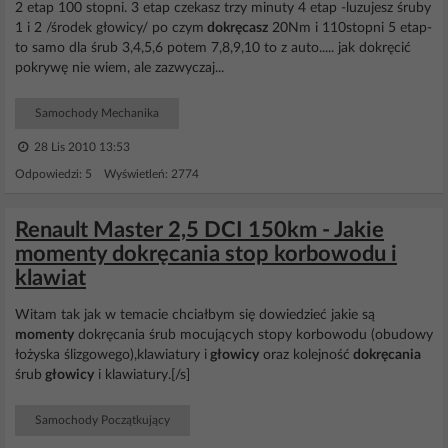
2 etap 100 stopni. 3 etap czekasz trzy minuty 4 etap -luzujesz śruby
1 i 2 /środek głowicy/ po czym
dokręcasz
20Nm i 110stopni 5 etap-
to samo dla śrub 3,4,5,6 potem 7,8,9,10 to z auto..... jak dokręcić
pokrywę nie wiem, ale zazwyczaj...
Samochody Mechanika
28 Lis 2010 13:53
Odpowiedzi: 5 Wyświetleń: 2774
Renault Master 2,5 DCI 150km - Jakie
momenty dokręcania stop korbowodu i
klawiat
Witam tak jak w temacie chciałbym się dowiedzieć jakie są
momenty
dokręcania śrub mocujących stopy korbowodu (obudowy
łożyska ślizgowego),klawiatury i
głowicy
oraz kolejność
dokręcania
śrub
głowicy
i klawiatury.[/s]
Samochody Początkujący