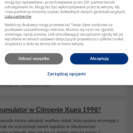
mogą być wyświetlane i przechowywane przez 201 partnerów lub
udostępniane im. Mogą też być wykorzystywane przez tę witrynę. My
i nasi partnerzy możemy używać dokładnych danych geolokalizacyjnych.
Lista partnerów
Niektórzy dostawcy mogą przetwarzać Twoje dane osobowe na
podstawie uzasadnionego interesu. Możesz się na to nie zgodzić,
zmieniając opcje poniżej. Link umożliwiający zarządzanie zgodą lub jej
wycofanie w ramach ustawień dotyczących prywatności i plików cookie
znajdziesz u dołu tej strony lub w menu witryny.
jak długo powinienem ładować?
Odrzuć wszystko
Akceptuję
mulator
ma parametry 50Ah, 12V, 44A. Jak na zdjęciu poniżej:
eby
akumulator
zaczął normalnie działać? Moja ładowarka ma 2
odam, że sprawdzałem w czwartek 30 grudnia napięcie...
Zarządzaj opcjami
owiedzi: 15 Wyświetleń: 1134
akumulator w Citroenie Xsara 1998?
i sposób można odnaleźć wadliwy układ, który pożera mi energię z
ednak nie wytrzymuje nawet tygodnia w nieużywanym
rką w Irlandii, więc nie ma co zwalać winy na mrozy :(...