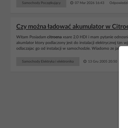
Samochody Początkujący
07 Mar 2026 16:43
Odpowiedzi
Czy można ładować akumulator w Citroe
Witam Posiadam
citroena
xsare 2.0 HDI i mam pytanie odnosni
akumlator ktory podlaczony jest do instalacji elektrycznej tzn
odlaczajac go od instalacji w samochodzie. Wiadomo ze jak go odl
Samochody Elektryka i elektronika
13 Gru 2005 20:50
Odp
RE