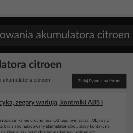
atora citroen
a akumulatora citroen
Zadaj Pytanie na forum
yka, zegary wariują, kontrolki ABS i
du rozrusznika nie uruchomisz. Od tego bym zaczął. Objawy z
oże być słabo naładowany
akumulator
albo... słaby kontakt na
 na klemie. Jak masz chociaż marketowy woltomierz...