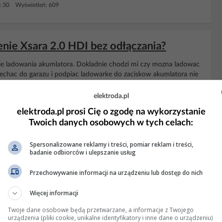
: 30 Wyświetleń: 609
nie Xsara 2.0 HDI bez odłączania?
e ladowania akumlatora. Dokladnie chodzi mi czy mozna ladowac
 wjechac do garazu i podpiac ladowarke do zaciskow akumlatora nie
acze to i radio i pewnie zegar sie rozprogramuja....
elektroda.pl
owiedzi: 6 Wyświetleń: 1631
elektroda.pl prosi Cię o zgodę na wykorzystanie
Twoich danych osobowych w tych celach:
KLAMA
Spersonalizowane reklamy i treści, pomiar reklam i treści,
badanie odbiorców i ulepszanie usług
Przechowywanie informacji na urządzeniu lub dostęp do nich
Więcej informacji
Twoje dane osobowe będą przetwarzane, a informacje z Twojego
urządzenia (pliki cookie, unikalne identyfikatory i inne dane o urządzeniu)