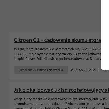
Citroen C1 - Ładowanie akumulatora - 
Witam, mam prostownik o parametrach 4A, 12V: 1122537
Aku
1122533 Moje pytanie jest, czy starczy 10 godzin
ładowania
, ż
lampki: Power, Full. Nie widzę poziomu
ładowania
. Dodatkowo d
Samochody Elektryka i elektronika
08 Sty 2022 22:02
Odp
Jak zlokalizować układ rozładowujący 
witajcie, czy moglibyście poratować kolegę informacjami, w jak
akumulatora
podczas postoju auta?
Akumulator
jest nowy, a j
samochodzie. Samochód to
Citroen
Xsara z 1998, stoi pod chmu