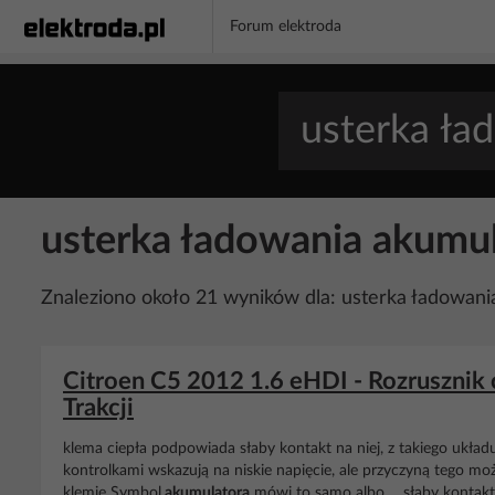
Forum elektroda
usterka ładowania akumul
Znaleziono około 21 wyników dla: usterka ładowani
Citroen C5 2012 1.6 eHDI - Rozrusznik c
Trakcji
klema ciepła podpowiada słaby kontakt na niej, z takiego ukła
kontrolkami wskazują na niskie napięcie, ale przyczyną tego m
klemie Symbol
akumulatora
mówi to samo albo ... słaby kontakt