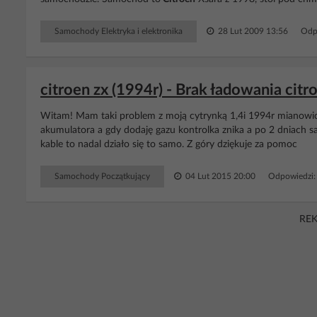
Samochody Elektryka i elektronika
28 Lut 2009 13:56
Odp
citroen zx (1994r) - Brak ładowania citr
Witam! Mam taki problem z moją cytrynką 1,4i 1994r mianowicie
akumulatora a gdy dodaję gazu kontrolka znika a po 2 dniach s
kable to nadal działo się to samo. Z góry dziękuje za pomoc
Samochody Początkujący
04 Lut 2015 20:00
Odpowiedzi:
RE