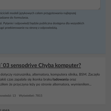
ścicieli modeli językowych celem przygotowania najlepszej
adzane do formularza.
i. Pytanie i odpowiedź będzie publiczna dostępna dla wszystkich
ąpi przekierowanie na stronę z odpowiedzią.
C3`03 sensodrive Chyba komputer?
yczy rozrusznika, alternatora, komputera silnika, BSM. Zaczęło
akiś czas zapalała się ikonka braku
ładowania
oraz
ziłem że przyczyna leży po stronie alternatora, wymieniłem...
owiedzi: 13 Wyświetleń: 7815
KLAMA