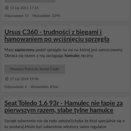
13 Lip 2011 17:14
Odpowiedzi: 11 Wyświetleń: 3395
Ursus C360 - trudności z biegami i
hamowaniem po wciśnięciu sprzęgła
Masz
zapieczony
pedał sprzęgła na osi na której jest zamocowany.
Obraca się razem z nią zaciągając
hamulec
ręczny.
Maszyny Rolnicze, Sprzęt Ciężki
17 Lip 2014 19:36
Odpowiedzi: 4 Wyświetleń: 8766
Seat Toledo 1.6 93r - Hamulec nie łapie za
pierwszym razem, słabe tylne hamulce
Szczęk odwrotnie nie da rady założyć{chyba że ktoś specjalnie się o
to postara}.Może być odwrotnie włożony samo regulator