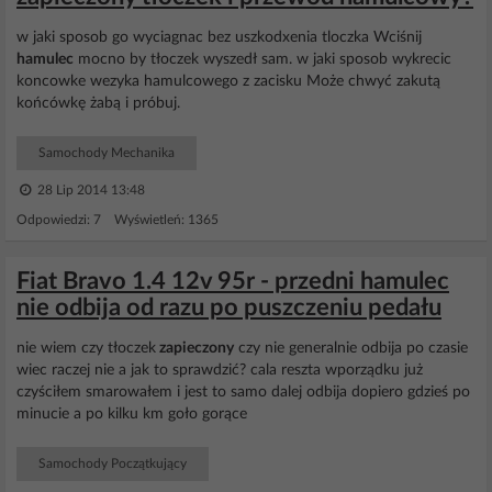
w jaki sposob go wyciagnac bez uszkodxenia tloczka Wciśnij
hamulec
mocno by tłoczek wyszedł sam. w jaki sposob wykrecic
koncowke wezyka hamulcowego z zacisku Może chwyć zakutą
końcówkę żabą i próbuj.
Samochody Mechanika
28 Lip 2014 13:48
Odpowiedzi: 7 Wyświetleń: 1365
Fiat Bravo 1.4 12v 95r - przedni hamulec
nie odbija od razu po puszczeniu pedału
nie wiem czy tłoczek
zapieczony
czy nie generalnie odbija po czasie
wiec raczej nie a jak to sprawdzić? cala reszta wporządku już
czyściłem smarowałem i jest to samo dalej odbija dopiero gdzieś po
minucie a po kilku km goło gorące
Samochody Początkujący