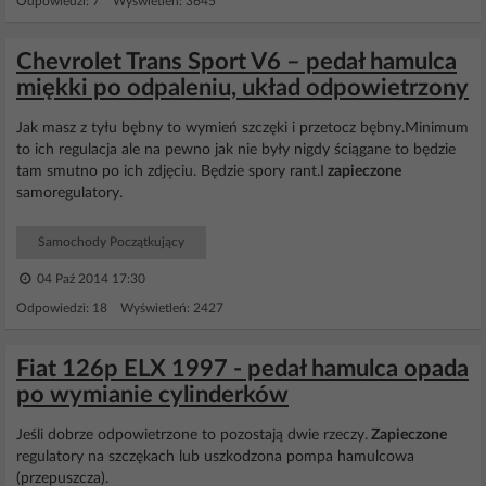
Odpowiedzi: 7 Wyświetleń: 3645
Chevrolet Trans Sport V6 – pedał hamulca
miękki po odpaleniu, układ odpowietrzony
Jak masz z tyłu bębny to wymień szczęki i przetocz bębny.Minimum
to ich regulacja ale na pewno jak nie były nigdy ściągane to będzie
tam smutno po ich zdjęciu. Będzie spory rant.I
zapieczone
samoregulatory.
Samochody Początkujący
04 Paź 2014 17:30
Odpowiedzi: 18 Wyświetleń: 2427
Fiat 126p ELX 1997 - pedał hamulca opada
po wymianie cylinderków
Jeśli dobrze odpowietrzone to pozostają dwie rzeczy.
Zapieczone
regulatory na szczękach lub uszkodzona pompa hamulcowa
(przepuszcza).