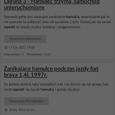
Laguna 3 - Hamulec trzyma, samochód
unieruchomiony
Sprawdź gdzie jest awaryjne zwalnianie
hamulca
, ewentualnie jak to
nie pomoże to odłączyć linki od zacisków z tyłu. Gorzej jak się zacisk
zapiekł
to wtedy trzeba rozebrać i zregenerować.
Samochody Mechanika
17 Cze 2023 19:08
Odpowiedzi: 3 Wyświetleń: 1167
Zanikające hamulce podczas jazdy fiat
brava 1,4l. 1997r.
Po jeździe dotknij rękę wszystkich kół, czy któreś się nie grzeje, być
może
zapiekł
się zacisk
hamulca
i gotuje się płyn
Samochody Początkujący
28 Sty 2012 22:51