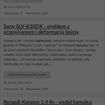
22 Lis 2010 19:52
Odpowiedzi: 11 Wyświetleń: 2249
Sony SLV-X30DK - problem z
przewijaniem i deformacją taśmy
dźwignia jest i nie jest
zapieczona
,hamulce można kupić na naszej
giełdzie el "Milowice" a ten "napinacz" to dźwignia
hamulca
(tak mi
się jakoś napisało) Wsadzilem "błyszczący" dysk wizyjny z innego
modelu Sony (dysk identyczny) i dalej taśma spada z prawego
zabieraka... Już pomału kapituluję ,widźałem na giełdzie całą
mechanikę do tego modelu ,jak...
DVD/VCR/Kamery/BD Serwis
31 Maj 2002 08:16
Odpowiedzi: 24 Wyświetleń: 3333
Renault Kangoo 1.4 8v - pedał hamulca