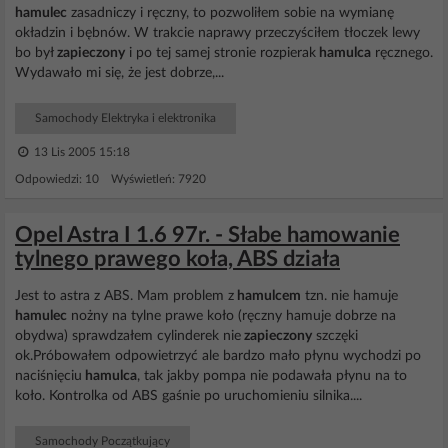
hamulec
zasadniczy i ręczny, to pozwoliłem sobie na wymianę
okładzin i bębnów. W trakcie naprawy przeczyściłem tłoczek lewy
bo był
zapieczony
i po tej samej stronie rozpierak
hamulca
ręcznego.
Wydawało mi się, że jest dobrze,...
Samochody Elektryka i elektronika
13 Lis 2005 15:18
Odpowiedzi: 10 Wyświetleń: 7920
Opel Astra I 1.6 97r. - Słabe hamowanie
tylnego prawego koła, ABS działa
Jest to astra z ABS. Mam problem z
hamulcem
tzn. nie hamuje
hamulec
nożny na tylne prawe koło (ręczny hamuje dobrze na
obydwa) sprawdzałem cylinderek nie
zapieczony
szczęki
ok.Próbowałem odpowietrzyć ale bardzo mało płynu wychodzi po
naciśnięciu
hamulca
, tak jakby pompa nie podawała płynu na to
koło. Kontrolka od ABS gaśnie po uruchomieniu silnika....
Samochody Początkujący