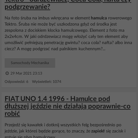
podgrzewanie?
Na foto śruba na imbus wkręcana w element
hamulca
rowerowego
Tektro. Śruba nie może być uszkodzona gdyż od środka jest
zespolona z dociskiem klocka hamulcowego. Element z foto ma
2x2x4cm. W jaki odrdzewiacz mogę włożyć cały ten element aby
umożliwić pełniejszą penetrację gwintu? coca cola? nafta? albo inna
ciecz? A mogę podgrzać nad palnikiem kuchennym?...
Samochody Mechanika
29 Mar 2021 23:13
Odpowiedzi: 6 Wyświetleń: 1074
FIAT UNO 1.4 1996 - Hamulce pod
dłuższej jeździe nie działają poprawnie-co
robić
Przejedź się kawałek i dotknij wszystkich felg bezpośrednio po
jeździe, jak któreś będzie gorące, to znaczy, że
zapiekł
się zacisk i
gotuje się płyn hamulcowy