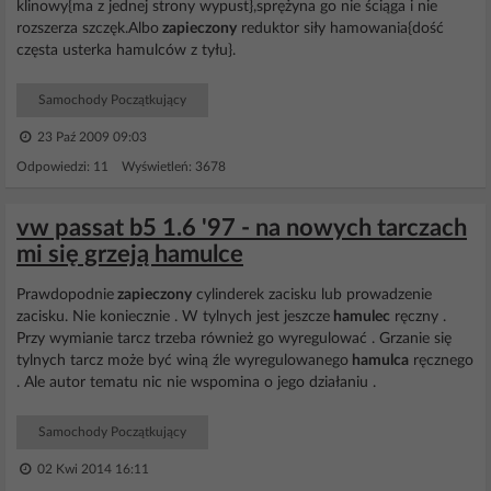
klinowy{ma z jednej strony wypust},sprężyna go nie ściąga i nie
rozszerza szczęk.Albo
zapieczony
reduktor siły hamowania{dość
częsta usterka hamulców z tyłu}.
Samochody Początkujący
23 Paź 2009 09:03
Odpowiedzi: 11 Wyświetleń: 3678
vw passat b5 1.6 '97 - na nowych tarczach
mi się grzeją hamulce
Prawdopodnie
zapieczony
cylinderek zacisku lub prowadzenie
zacisku. Nie koniecznie . W tylnych jest jeszcze
hamulec
ręczny .
Przy wymianie tarcz trzeba również go wyregulować . Grzanie się
tylnych tarcz może być winą źle wyregulowanego
hamulca
ręcznego
. Ale autor tematu nic nie wspomina o jego działaniu .
Samochody Początkujący
02 Kwi 2014 16:11