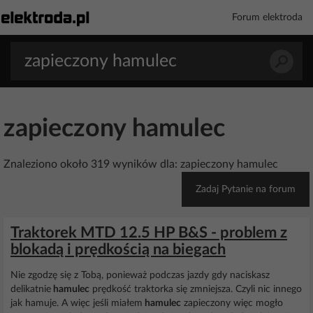
Forum elektroda
zapieczony hamulec
Znaleziono około 319 wyników dla: zapieczony hamulec
Zadaj Pytanie na forum
Traktorek MTD 12.5 HP B&S - problem z
blokadą i prędkością na biegach
Nie zgodzę się z Tobą, ponieważ podczas jazdy gdy naciskasz
delikatnie
hamulec
prędkość traktorka się zmniejsza. Czyli nic innego
jak hamuje. A więc jeśli miałem
hamulec
zapieczony więc mogło