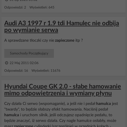
Odpowiedzi: 2 Wyświetleń: 645
Audi A3 1997 r 1.9 tdi Hamulec nie odbija
po wymianie serwa
A sprawdzane tłoczki czy nie
zapieczone
itp ?
Samochody Początkujący
22 Maj 2011 02:06
Odpowiedzi: 16 Wyświetleń: 11676
Hyundai Coupe GK 2.0 - słabe hamowanie
mimo odpowietrzenia i wymiany płynu
Czy działa Ci serwo (wspomaganie), a jeśli nie i pedał
hamulca
jest
"twardy", to będzie słabszy efekt hamowania. Naciśnij pedał
hamulca
i uruchom silnik, jeśli odczujesz opadnięcie pedału, to
będzie znaczyć, iż serwo działa. Czy nagle hamulce osłabły, może
masz
zapieczone
cylinderki (szczególnie) w przednich kołach -