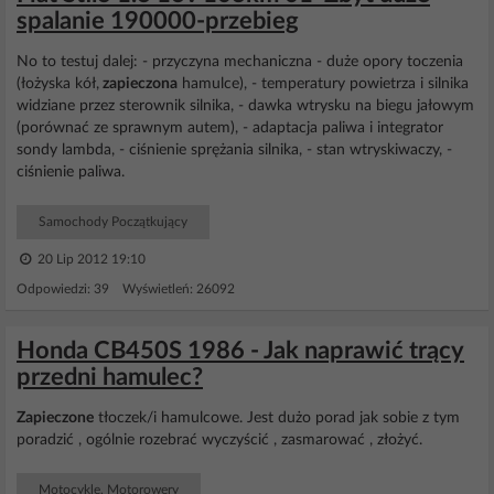
spalanie 190000-przebieg
No to testuj dalej: - przyczyna mechaniczna - duże opory toczenia
(łożyska kół,
zapieczona
hamulce), - temperatury powietrza i silnika
widziane przez sterownik silnika, - dawka wtrysku na biegu jałowym
(porównać ze sprawnym autem), - adaptacja paliwa i integrator
sondy lambda, - ciśnienie sprężania silnika, - stan wtryskiwaczy, -
ciśnienie paliwa.
Samochody Początkujący
20 Lip 2012 19:10
Odpowiedzi: 39 Wyświetleń: 26092
Honda CB450S 1986 - Jak naprawić trący
przedni hamulec?
Zapieczone
tłoczek/i hamulcowe. Jest dużo porad jak sobie z tym
poradzić , ogólnie rozebrać wyczyścić , zasmarować , złożyć.
Motocykle, Motorowery