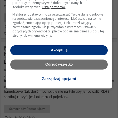
regeneracji wkręcić tłok i musi się dalej dać obrócić przy
partnerzy możemy używać dokładnych danych
wkręconym inaczej zepsuje się samoregulator ręcznego.
geolokalizacyjnych.
Lista partnerów
Niektórzy dostawcy mogą przetwarzać Twoje dane osobowe
Samochody Mechanika
na podstawie uzasadnionego interesu. Możesz się na to nie
zgodzić, zmieniając opcje poniżej. Link umożliwiający
zarządzanie zgodą lub jej wycofanie w ramach ustawień
31 Mar 2021 20:57
dotyczących prywatności i plików cookie znajdziesz u dołu tej
Odpowiedzi: 3 Wyświetleń: 5652
strony lub w menu witryny.
Mitsubischi l200 ABS - problem z
Akceptuję
blokowaniem kół po mocnym hamowaniu,
mimo naprawy czujnika na kole
Odrzuć wszystko
Wygląda to po prostu na
zapieczony
hamulec. Możesz testowo
zrobić taki myk. Skoro po "mocnym hamowaniu" blokuje ci się
Zarządzaj opcjami
hamulec
, to rozpędź się, zahamuj tak by wywołać "tę blokadę" aż do
pełnego zatrzymania, potem uderz czymś twardym w oba zaciski
hamulcowe (tak dość mocno, ale nie na tyle aby je rozwalić XD) i
spróbuj ruszyć, jeśli od razu ci pojedzie...
Samochody Początkujący
01 Lip 2023 05:32