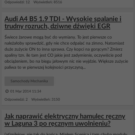
Odpowiedzi: 12 Wyświetleń: 8516
Audi A4 B5 1.9 TDI - Wysokie spalanie i
trudny rozruch, dziwne dźwięki EGR
Świece żarowe mogą być do wymiany. To jest pierwsze co
należałoby sprawdzić, gdy nie chce odpalać na zimno. Natomiast
duże zużycie ON to inna sprawa. Czy kopci na gorącym? Zmierz
spaliny tzn. ile tam jest CO jakie jest zadymienie, oczywiście pod
obciążeniem, bo na biegu jałowym nic nie wyjdzie. Większe zużycie
paliwa to w pierwszej kolejności przyczyną...
Samochody Mechanika
01 Mar 2014 11:34
Odpowiedzi: 2 Wyświetleń: 3150
Jak naprawić elektryczny hamulec ręczny
w Laguna 3 po ręcznym uwolnieniu?
(at)milejow, nie tak do końca. Miałem Scenica i tam chyba moduły