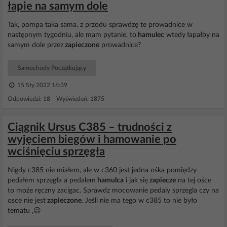
łapie na samym dole
Tak, pompa taka sama, z przodu sprawdzę te prowadnice w
następnym tygodniu, ale mam pytanie, to
hamulec
wtedy łapałby na
samym dole przez
zapieczone
prowadnice?
Samochody Początkujący
15 Sty 2022 16:39
Odpowiedzi: 18 Wyświetleń: 1875
Ciągnik Ursus C385 – trudności z
wyjęciem biegów i hamowanie po
wciśnięciu sprzęgła
Nigdy c385 nie miałem, ale w c360 jest jedna ośka pomiędzy
pedałem sprzęgła a pedalem
hamulca
i jak się
zapiecze
na tej ośce
to może ręczny zacigac. Sprawdz mocowanie pedaly sprzegla czy na
osce nie jest
zapieczone
. Jeśli nie ma tego w c385 to nie było
tematu ,😉