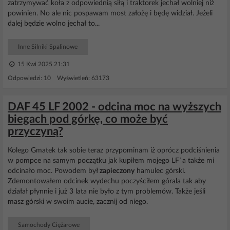
zatrzymywać koła z odpowiednią siłą i traktorek jechał wolniej niż
powinien. No ale nic pospawam most założę i będę widział. Jeżeli
dalej będzie wolno jechał to...
Inne Silniki Spalinowe
15 Kwi 2025 21:31
Odpowiedzi: 10 Wyświetleń: 63173
DAF 45 LF 2002 - odcina moc na wyższych
biegach pod górkę, co może być
przyczyną?
Kolego Gmatek tak sobie teraz przypominam iż oprócz podciśnienia
w pompce na samym początku jak kupiłem mojego LF`a także mi
odcinało moc. Powodem był
zapieczony
hamulec górski.
Zdemontowałem odcinek wydechu poczyściłem górala tak aby
działał płynnie i już 3 lata nie było z tym problemów. Także jeśli
masz górski w swoim aucie, zacznij od niego.
Samochody Ciężarowe