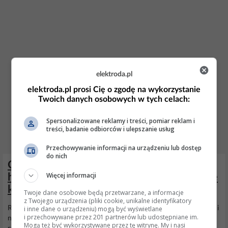
elektroda.pl
elektroda.pl prosi Cię o zgodę na wykorzystanie
Twoich danych osobowych w tych celach:
Spersonalizowane reklamy i treści, pomiar reklam i
treści, badanie odbiorców i ulepszanie usług
Przechowywanie informacji na urządzeniu lub dostęp
do nich
Opel Vectra C Kombi - Tłoczek w tylnym
Więcej informacji
hamulcu zapieczony, kłopoty po wymianie
klocków
Twoje dane osobowe będą przetwarzane, a informacje
z Twojego urządzenia (pliki cookie, unikalne identyfikatory
i inne dane o urządzeniu) mogą być wyświetlane
Regeneracja koniecznie i to pełna tzn. z tłoka należy również wyjąć i
i przechowywane przez 201 partnerów lub udostępniane im.
nasmarować trzpień który nachodzi na specyficzną śrubę. Po
Mogą też być wykorzystywane przez tę witrynę. My i nasi