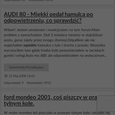
Odpowiedzi: 85 Wyświetleń: 6456
AUDI 80 - Miękki pedał hamulca po
odpowietrzeniu, co sprawdzić?
Witam! Jestem amatorem i nowicjuszem na tym forum.Mam
problem z samochodem .Stał 3 miesiace niestety w stajni(duzo
azotu, garaz zajety przez innego złomka).Odpaliłem ale nie
wyjechałem
zapiekło
hamulce z tyłu i troche z przodu .Wszystko
wyczysciłem tam gdzie trzeba było powymieniałem w zaciskach
gumki i oringi.Auto ma ABS ale odpowietrzałem na wyłaczonym...
Samochody Początkujący
25 Maj 2008 16:01
Odpowiedzi: 9 Wyświetleń: 9915
ford mondeo 2001, coś piszczy w prawym
tylnym kole.
W moim mondeo też piszczało w prawym tylnym kole i okazało się,