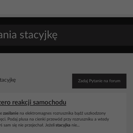
tacyjkę
Zadaj Pytanie na forum
 zero reakcji samochodu
je
zasilanie
na elektromagnes rozrusznika bądź uszkodzony
kręci. Podaj plusa na cienki przewód przy rozruszniku a wtedy
 sam się nie przejechał. Jeżeli
stacyjka
nie...