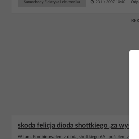
Samochody Elektryka i elektronika
23 Lis 2007 10:40
Odpo
RE
skoda felicja dioda shottkiego ,za wysok
Witam. Kombinowałem z diodą shottkiego 6A i puściłem za wysok