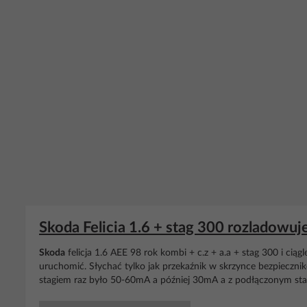
Skoda Felicia 1.6 + stag 300 rozladowuj
Skoda
felicja 1.6 AEE 98 rok kombi + c.z + a.a + stag 300 i ci
uruchomić. Słychać tylko jak przekaźnik w skrzynce bezpieczn
stagiem raz było 50-60mA a później 30mA a z podłączonym stagi