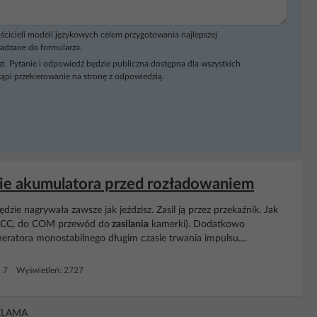
ścicieli modeli językowych celem przygotowania najlepszej
adzane do formularza.
i. Pytanie i odpowiedź będzie publiczna dostępna dla wszystkich
ąpi przekierowanie na stronę z odpowiedzią.
nie akumulatora przed rozładowaniem
zie nagrywała zawsze jak jeździsz. Zasil ją przez przekaźnik. Jak
ACC, do COM przewód do
zasilania
kamerki). Dodatkowo
neratora monostabilnego długim czasie trwania impulsu....
: 7 Wyświetleń: 2727
KLAMA