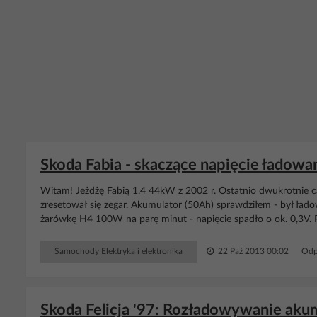
Skoda Fabia - skaczące napięcie ładowa
Witam! Jeżdżę Fabią 1.4 44kW z 2002 r. Ostatnio dwukrotnie cał
zresetował się zegar. Akumulator (50Ah) sprawdziłem - był ład
żarówkę H4 100W na parę minut - napięcie spadło o ok. 0,3V. P
Samochody Elektryka i elektronika
22 Paź 2013 00:02
Odp
Skoda Felicja '97: Rozładowywanie aku