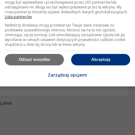
mogą być wyświetlane i przechowywane przez 201 partnerów lub
r tylko nie mam pojęcia jakie musi mieć parametry ( Ω,volty czy
udostępniane im. Mogą też być wykorzystywane przez tę witrynę. My
 dało się regulować w miarę precyzyjnie...
i nasi partnerzy możemy używać dokładnych danych geolokalizacyjnych.
Lista partnerów
: 15 Wyświetleń: 1197
Niektórzy dostawcy mogą przetwarzać Twoje dane osobowe na
podstawie uzasadnionego interesu. Możesz się na to nie zgodzić,
zmieniając opcje poniżej. Link umożliwiający zarządzanie zgodą lub jej
wycofanie w ramach ustawień dotyczących prywatności i plików cookie
znajdziesz u dołu tej strony lub w menu witryny.
cie 11.96V, alternator lub szczotki?
apiecie nie wzrasta po uruchomieniu silnika do ok.14 i wynosi
Odrzuć wszystko
Akceptuję
likatnie pali sie lampka od ładowania.Mniej wiecej tak samo
a. Jakis czas temu zdarzylo mi sie ze lampka...
Zarządzaj opcjami
owiedzi: 25 Wyświetleń: 25181
KLAMA