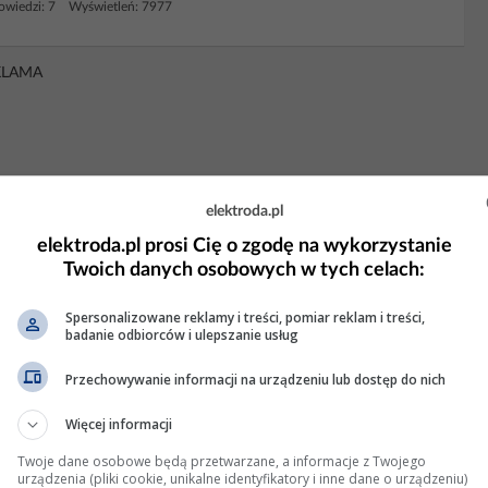
wiedzi: 7 Wyświetleń: 7977
KLAMA
elektroda.pl
elektroda.pl prosi Cię o zgodę na wykorzystanie
Twoich danych osobowych w tych celach:
Spersonalizowane reklamy i treści, pomiar reklam i treści,
badanie odbiorców i ulepszanie usług
Przechowywanie informacji na urządzeniu lub dostęp do nich
Więcej informacji
i prąd ładowania.
Twoje dane osobowe będą przetwarzane, a informacje z Twojego
urządzenia (pliki cookie, unikalne identyfikatory i inne dane o urządzeniu)
ie napięcie,poducha od razu się zapaliła. Podniosło napięcie do