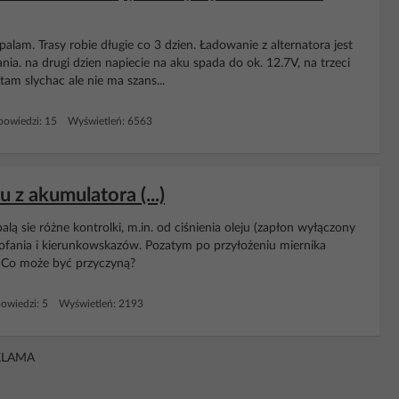
palam. Trasy robie długie co 3 dzien. Ładowanie z alternatora jest
ia. na drugi dzien napiecie na aku spada do ok. 12.7V, na trzeci
tam slychac ale nie ma szans...
owiedzi: 15 Wyświetleń: 6563
 z akumulatora (...)
ą sie różne kontrolki, m.in. od ciśnienia oleju (zapłon wyłączony
a cofania i kierunkowskazów. Pozatym po przyłożeniu miernika
. Co może być przyczyną?
owiedzi: 5 Wyświetleń: 2193
KLAMA