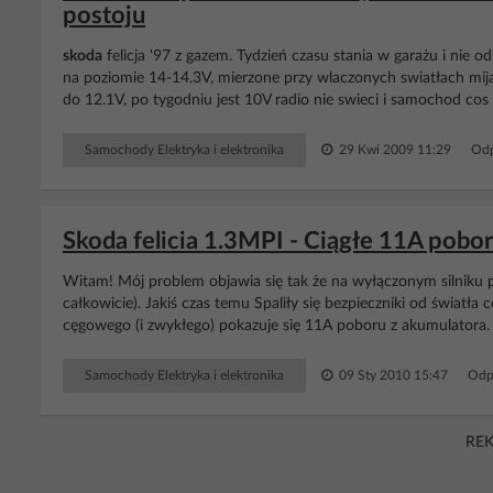
postoju
skoda
felicja '97 z gazem. Tydzień czasu stania w garażu i nie od
na poziomie 14-14.3V, mierzone przy wlaczonych swiatłach mijan
do 12.1V, po tygodniu jest 10V radio nie swieci i samochod cos 
Samochody Elektryka i elektronika
29 Kwi 2009 11:29
Odp
Skoda felicia 1.3MPI - Ciągłe 11A poboru
Witam! Mój problem objawia się tak że na wyłączonym silniku pal
całkowicie). Jakiś czas temu Spaliły się bezpieczniki od światł
cęgowego (i zwykłego) pokazuje się 11A poboru z akumulatora
Samochody Elektryka i elektronika
09 Sty 2010 15:47
Odp
RE