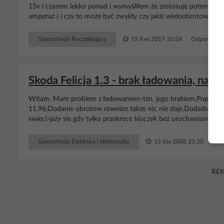
15v i czasem lekko ponad i wymyśliłem że zastosuję potencjomet
amperaż ) i czy to może być zwykły czy jakiś wieloobrotowy żeby
Samochody Początkujący
15 Kwi 2017 10:58
Odpowiedzi
Skoda Felicja 1.3 - brak ładowania, napię
Witam. Mam problem z ładowaniem-tzn. jego brakiem.Poprostu n
11.96.Dodanie obrotow rowniez takze nic nie daje.Dodatkowo de
swieci-jazy sie gdy tylko przekrece kluczyk bez uruchamiania aut
Samochody Elektryka i elektronika
13 Sty 2008 23:30
Odp
RE