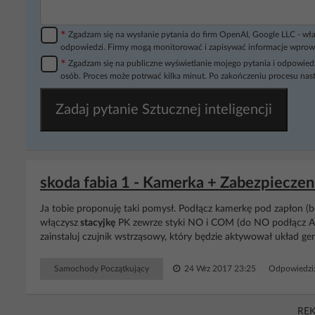
*
Zgadzam się na wysłanie pytania do firm OpenAI, Google LLC - wła
odpowiedzi. Firmy mogą monitorować i zapisywać informacje wprow
*
Zgadzam się na publiczne wyświetlanie mojego pytania i odpowiedz
osób. Proces może potrwać kilka minut. Po zakończeniu procesu nast
Zadaj pytanie Sztucznej inteligencji
skoda fabia 1 - Kamerka + Zabezpiecze
Ja tobie proponuję taki pomysł. Podłącz kamerkę pod zapłon (będ
włączysz
stacyjkę
PK zewrze styki NO i COM (do NO podłącz 
zainstaluj czujnik wstrząsowy, który będzie aktywował układ ge
Samochody Początkujący
24 Wrz 2017 23:25
Odpowiedzi
RE